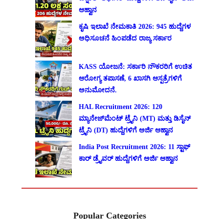
ಆಹ್ವಾನ
ಕೃಷಿ ಇಲಾಖೆ ನೇಮಕಾತಿ 2026: 945 ಹುದ್ದೆಗಳ
ಅಧಿಸೂಚನೆ ಹಿಂಪಡೆದ ರಾಜ್ಯ ಸರ್ಕಾರ
KASS ಯೋಜನೆ: ಸರ್ಕಾರಿ ನೌಕರರಿಗೆ ಉಚಿತ
ಆರೋಗ್ಯ ತಪಾಸಣೆ, 6 ಖಾಸಗಿ ಆಸ್ಪತ್ರೆಗಳಿಗೆ
ಅನುಮೋದನೆ.
HAL Recruitment 2026: 120
ಮ್ಯಾನೇಜ್‌ಮೆಂಟ್ ಟ್ರೈನಿ (MT) ಮತ್ತು ಡಿಸೈನ್
ಟ್ರೈನಿ (DT) ಹುದ್ದೆಗಳಿಗೆ ಅರ್ಜಿ ಆಹ್ವಾನ
India Post Recruitment 2026: 11 ಸ್ಟಾಫ್
ಕಾರ್ ಡ್ರೈವರ್ ಹುದ್ದೆಗಳಿಗೆ ಅರ್ಜಿ ಆಹ್ವಾನ
Popular Categories