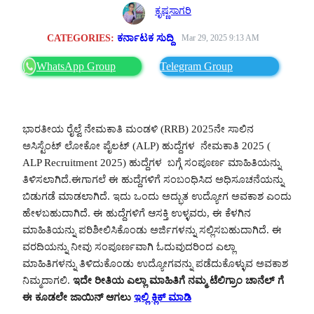
ಕೃಷ್ಣಸಾಗರಿ
CATEGORIES:
ಕರ್ನಾಟಕ ಸುದ್ದಿ
Mar 29, 2025 9:13 AM
WhatsApp Group
Telegram Group
ಭಾರತೀಯ ರೈಲ್ವೆ ನೇಮಕಾತಿ ಮಂಡಳಿ (RRB) 2025ನೇ ಸಾಲಿನ
ಅಸಿಸ್ಟೆಂಟ್ ಲೋಕೋ ಪೈಲಟ್ (ALP) ಹುದ್ದೆಗಳ ನೇಮಕಾತಿ 2025 (
ALP Recruitment 2025) ಹುದ್ದೆಗಳ ಬಗ್ಗೆ ಸಂಪೂರ್ಣ ಮಾಹಿತಿಯನ್ನು
ತಿಳಿಸಲಾಗಿದೆ.ಈಗಾಗಲೆ ಈ ಹುದ್ದೆಗಳಿಗೆ ಸಂಬಂಧಿಸಿದ ಅಧಿಸೂಚನೆಯನ್ನು
ಬಿಡುಗಡೆ ಮಾಡಲಾಗಿದೆ. ಇದು ಒಂದು ಅದ್ಭುತ ಉದ್ಯೋಗ ಅವಕಾಶ ಎಂದು
ಹೇಳಬಹುದಾಗಿದೆ. ಈ ಹುದ್ದೆಗಳಿಗೆ ಆಸಕ್ತಿ ಉಳ್ಳವರು, ಈ ಕೆಳಗಿನ
ಮಾಹಿತಿಯನ್ನು ಪರಿಶೀಲಿಸಿಕೊಂಡು ಅರ್ಜಿಗಳನ್ನು ಸಲ್ಲಿಸಬಹುದಾಗಿದೆ. ಈ
ವರದಿಯನ್ನು ನೀವು ಸಂಪೂರ್ಣವಾಗಿ ಓದುವುದರಿಂದ ಎಲ್ಲಾ
ಮಾಹಿತಿಗಳನ್ನು ತಿಳಿದುಕೊಂಡು ಉದ್ಯೋಗವನ್ನು ಪಡೆದುಕೊಳ್ಳುವ ಅವಕಾಶ
ನಿಮ್ಮದಾಗಲಿ.
ಇದೇ ರೀತಿಯ ಎಲ್ಲಾ ಮಾಹಿತಿಗೆ ನಮ್ಮ ಟೆಲಿಗ್ರಾಂ ಚಾನೆಲ್ ಗೆ
ಈ ಕೂಡಲೇ ಜಾಯಿನ್ ಆಗಲು
ಇಲ್ಲಿ ಕ್ಲಿಕ್ ಮಾಡಿ