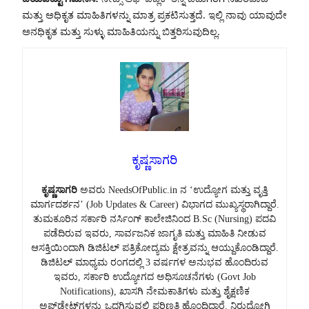
ಮತ್ತು ಅಧಿಕೃತ ಮಾಹಿತಿಗಳನ್ನು ಮಾತ್ರ ಪ್ರಕಟಿಸುತ್ತದೆ. ಇಲ್ಲಿ ನಾವು ಯಾವುದೇ
ಅನಧಿಕೃತ ಮತ್ತು ಸುಳ್ಳು ಮಾಹಿತಿಯನ್ನು ಬಿತ್ತರಿಸುವುದಿಲ್ಲ.
ಕೃಷ್ಣಸಾಗರಿ
ಕೃಷ್ಣಸಾಗರಿ
ಅವರು NeedsOfPublic.in ನ ‘ಉದ್ಯೋಗ ಮತ್ತು ವೃತ್ತಿ
ಮಾರ್ಗದರ್ಶನ’ (Job Updates & Career) ವಿಭಾಗದ ಮುಖ್ಯಸ್ಥರಾಗಿದ್ದಾರೆ.
ತುಮಕೂರಿನ ಸರ್ಕಾರಿ ನರ್ಸಿಂಗ್ ಕಾಲೇಜಿನಿಂದ B.Sc (Nursing) ಪದವಿ
ಪಡೆದಿರುವ ಇವರು, ಸಾರ್ವಜನಿಕ ಜಾಗೃತಿ ಮತ್ತು ಮಾಹಿತಿ ನೀಡುವ
ಆಸಕ್ತಿಯಿಂದಾಗಿ ಡಿಜಿಟಲ್ ಪತ್ರಿಕೋದ್ಯಮ ಕ್ಷೇತ್ರವನ್ನು ಆಯ್ದುಕೊಂಡಿದ್ದಾರೆ.
ಡಿಜಿಟಲ್ ಮಾಧ್ಯಮ ರಂಗದಲ್ಲಿ 3 ವರ್ಷಗಳ ಅನುಭವ ಹೊಂದಿರುವ
ಇವರು, ಸರ್ಕಾರಿ ಉದ್ಯೋಗದ ಅಧಿಸೂಚನೆಗಳು (Govt Job
Notifications), ಖಾಸಗಿ ನೇಮಕಾತಿಗಳು ಮತ್ತು ಶೈಕ್ಷಣಿಕ
ಅಪ್‌ಡೇಟ್‌ಗಳನ್ನು ಒದಗಿಸುವಲ್ಲಿ ಪರಿಣತಿ ಹೊಂದಿದ್ದಾರೆ. ನಿರುದ್ಯೋಗಿ