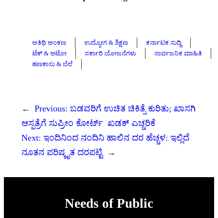
ಅತಿಥಿ ಅಂಕಣ
ಉದ್ಯೋಗ & ಶಿಕ್ಷಣ
ಕರ್ನಾಟಕ ಸುದ್ದಿ
ಟೆಕ್ & ಆಟೋ
ಸರ್ಕಾರಿ ಯೋಜನೆಗಳು
ಸಾರ್ವಜನಿಕ ಮಾಹಿತಿ
ಹಣಕಾಸು & ಬೆಲೆ
←
Previous:
ಬಡವರಿಗೆ ಉಚಿತ ಚಿಕಿತ್ಸೆ ಕುರಿತು; ಖಾಸಗಿ
ಆಸ್ಪತ್ರೆಗೆ ಸುಪ್ರೀಂ ಕೋರ್ಟ್ ಖಡಕ್ ಎಚ್ಚರಿಕೆ
Next:
ಇಂದಿನಿಂದ ನಂದಿನಿ ಹಾಲಿನ ದರ ಹೆಚ್ಚಳ: ಇಲ್ಲಿದೆ
ನೂತನ ಪರಿಷ್ಕೃತ ದರಪಟ್ಟಿ
→
Needs of Public