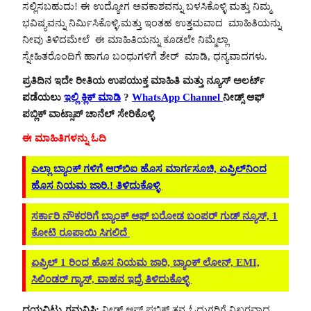
ಸಲ್ಲಿಸಬಹುದು! ಈ ಉದ್ಯೋಗ ಅವಕಾಶವನ್ನು ಬಳಸಿಕೊಳ್ಳಿ ಮತ್ತು ನಿಮ್ಮ
ಭವಿಷ್ಯವನ್ನು ನಿರ್ಮಿಸಿಕೊಳ್ಳಿ.ಮತ್ತು ಇಂತಹ ಉತ್ತಮವಾದ ಮಾಹಿತಿಯನ್ನು
ನೀವು ತಿಳಿದಮೇಲೆ ಈ ಮಾಹಿತಿಯನ್ನು ಕೂಡಲೇ ನಿಮ್ಮೆಲ್ಲಾ
ಸ್ನೇಹಿತರೊಂದಿಗೆ ಹಾಗೂ ಬಂಧುಗಳಿಗೆ ಶೇರ್ ಮಾಡಿ, ಧನ್ಯವಾದಗಳು.
ಪ್ರತಿದಿನ ಇದೇ ರೀತಿಯ ಉಪಯುಕ್ತ ಮಾಹಿತಿ ಮತ್ತು ನ್ಯೂಸ್ ಅಲರ್ಟ್
ಪಡೆಯಲು
ಇಲ್ಲಿ ಕ್ಲಿಕ್ ಮಾಡಿ
?
WhatsApp Channel
ನೀಡ್ಸ್ ಆಫ್
ಪಬ್ಲಿಕ್ ವಾಟ್ಸಾಪ್ ಚಾನೆಲ್ ಸೇರಿಕೊಳ್ಳಿ
ಈ ಮಾಹಿತಿಗಳನ್ನು ಓದಿ
ಎಲ್ಲಾ ಬ್ಯಾಂಕ್ ಗಳಿಗೆ ಆರ್‌ಬಿಐ ಹೊಸ ಮಾರ್ಗಸೂಚಿ, ಏಪ್ರಿಲ್‌ನಿಂದ
ಹೊಸ ನಿಯಮ ಜಾರಿ.! ತಿಳಿದುಕೊಳ್ಳಿ
ಸರ್ಕಾರಿ ನೌಕರರಿಗೆ ಬ್ಯಾಂಕ್ ಆಫ್ ಬರೋಡ ಬಂಪರ್ ಗುಡ್ ನ್ಯೂಸ್, 1
ಕೋಟಿ ರೂಪಾಯಿ ಸಿಗಲಿದೆ
ಏಪ್ರಿಲ್ 1 ರಿಂದ ಹೊಸ ನಿಯಮ ಜಾರಿ, ಬ್ಯಾಂಕ್ ಲೋನ್, EMI,
ಸಿಲಿಂಡರ್ ಗ್ಯಾಸ್, ವಾಹನ ಇದ್ರೆ ತಿಳಿದುಕೊಳ್ಳಿ
ದಯವಿಟ್ಟು ಗಮನಿಸಿ:
ನೀಡ್ಸ್ ಆಫ್ ಪಬ್ಲಿಕ್ ತನ್ನ ಓದುಗರಿಗೆ ನಿಖರವಾದ