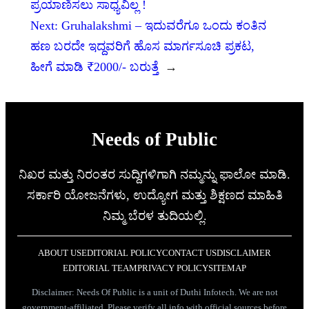
ಪ್ರಯಾಣಿಸಲು ಸಾಧ್ಯವಿಲ್ಲ !
Next:
Gruhalakshmi – ಇದುವರೆಗೂ ಒಂದು ಕಂತಿನ
ಹಣ ಬರದೇ ಇದ್ದವರಿಗೆ ಹೊಸ ಮಾರ್ಗಸೂಚಿ ಪ್ರಕಟ,
ಹೀಗೆ ಮಾಡಿ ₹2000/- ಬರುತ್ತೆ
→
Needs of Public
ನಿಖರ ಮತ್ತು ನಿರಂತರ ಸುದ್ದಿಗಳಿಗಾಗಿ ನಮ್ಮನ್ನು ಫಾಲೋ ಮಾಡಿ.
ಸರ್ಕಾರಿ ಯೋಜನೆಗಳು, ಉದ್ಯೋಗ ಮತ್ತು ಶಿಕ್ಷಣದ ಮಾಹಿತಿ
ನಿಮ್ಮ ಬೆರಳ ತುದಿಯಲ್ಲಿ.
ABOUT US
EDITORIAL POLICY
CONTACT US
DISCLAIMER
EDITORIAL TEAM
PRIVACY POLICY
SITEMAP
Disclaimer: Needs Of Public is a unit of Duthi Infotech. We are not
government-affiliated. Please verify all info with official sources before