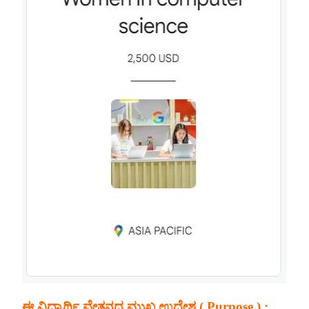
ಈ ವಿದ್ಯಾರ್ಥಿ ವೇತನದ ಮುಖ್ಯ ಉದ್ದೇಶ ( Purpose ) :