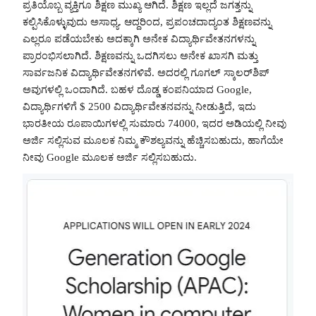
ಪ್ರತಿಯೊಬ್ಬ ವ್ಯಕ್ತಿಗೂ ಶಿಕ್ಷಣ ಮುಖ್ಯ ಆಗಿದೆ. ಶಿಕ್ಷಣ ಇಲ್ಲದೆ ಜಗತ್ತನ್ನು
ಕಲ್ಪಿಸಿಕೊಳ್ಳುವುದು ಅಸಾಧ್ಯ. ಆದ್ದರಿಂದ, ಪ್ರಪಂಚದಾದ್ಯಂತ ಶಿಕ್ಷಣವನ್ನು
ಎಲ್ಲರೂ ಪಡೆಯಬೇಕು ಅದಕ್ಕಾಗಿ ಅನೇಕ ವಿದ್ಯಾರ್ಥಿವೇತನಗಳನ್ನು
ಪ್ರಾರಂಭಿಸಲಾಗಿದೆ. ಶಿಕ್ಷಣವನ್ನು ಒದಗಿಸಲು ಅನೇಕ ಖಾಸಗಿ ಮತ್ತು
ಸಾರ್ವಜನಿಕ ವಿದ್ಯಾರ್ಥಿವೇತನಗಳಿವೆ. ಅದರಲ್ಲಿ ಗೂಗಲ್ ಸ್ಕಾಲರ್‌ಶಿಪ್
ಅವುಗಳಲ್ಲಿ ಒಂದಾಗಿದೆ. ಬಹಳ ದೊಡ್ಡ ಕಂಪನಿಯಾದ Google,
ವಿದ್ಯಾರ್ಥಿಗಳಿಗೆ $ 2500 ವಿದ್ಯಾರ್ಥಿವೇತನವನ್ನು ನೀಡುತ್ತಿದೆ, ಇದು
ಭಾರತೀಯ ರೂಪಾಯಿಗಳಲ್ಲಿ ಸುಮಾರು 74000, ಇದರ ಅಡಿಯಲ್ಲಿ ನೀವು
ಅರ್ಜಿ ಸಲ್ಲಿಸುವ ಮೂಲಕ ನಿಮ್ಮ ಕೌಶಲ್ಯವನ್ನು ಹೆಚ್ಚಿಸಬಹುದು, ಹಾಗೆಯೇ
ನೀವು Google ಮೂಲಕ ಅರ್ಜಿ ಸಲ್ಲಿಸಬಹುದು.