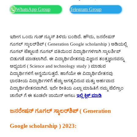
WhatsApp Group
Telegram Group
ಇದೀಗ ಒಂದು ಗುಡ್ ನ್ಯೂಸ್ ತಿಳಿದು ಬಂದಿದೆ. ಹೌದು, ಜನರೇಷನ್
ಗೂಗಲ್ ಸ್ಕಾಲರ್‌ಶಿಪ್ ( Generation Google scholarship ) ಅಡಿಯಲ್ಲಿ
ಗೂಗಲ್ ಟೆಕ್ನಾಲಜಿ ಗೂಗಲ್ ವತಿಯಿಂದ ವಿದ್ಯಾರ್ಥಿಗಳಿಗಾಗಿ ಸ್ಕಾಲರ್ಶಿಪ್
ಬಿಡುಗಡೆ ಮಾಡಲಾಗಿದೆ. ಈ ವಿದ್ಯಾರ್ಥಿವೇತನವು ವಿಜ್ಞಾನ ತಂತ್ರಜ್ಞಾನವನ್ನು
ಅಧ್ಯಯನ ( Science and technology study ) ಮಾಡುವ
ವಿದ್ಯಾರ್ಥಿಗಳಿಗೆ ಅನ್ವಯಿಸುತ್ತದೆ. ಹಾಗೆಯೇ ಈ ವಿದ್ಯಾರ್ಥಿವೇತನವು
ಭಾರತೀಯ ವಿದ್ಯಾರ್ಥಿಗಳಿಗೆ ಹೆಚ್ಚು ಅಗತ್ಯವಿರುವ ಮತ್ತು ಅರ್ಹವಾದ
ವಿದ್ಯಾರ್ಥಿವೇತನವಾಗಿದೆ. ಇದೇ ರೀತಿಯ ಎಲ್ಲಾ ಮಾಹಿತಿಗೆ ನಮ್ಮ ಟೆಲಿಗ್ರಾಂ
ಚಾನೆಲ್ ಗೆ ಈ ಕೂಡಲೇ ಜಾಯಿನ್ ಆಗಲು
ಇಲ್ಲಿ ಕ್ಲಿಕ್ ಮಾಡಿ
ಜನರೇಷನ್ ಗೂಗಲ್ ಸ್ಕಾಲರ್‌ಶಿಪ್ ( Generation
Google scholarship ) 2023: