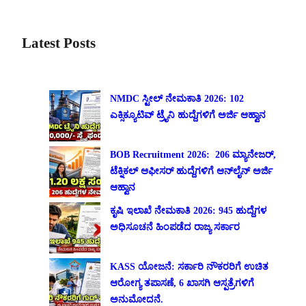
Latest Posts
NMDC ಸ್ಟೀಲ್ ನೇಮಕಾತಿ 2026: 102
ಎಕ್ಸಿಕ್ಯೂಟಿವ್ ಟ್ರೈನಿ ಹುದ್ದೆಗಳಿಗೆ ಅರ್ಜಿ ಆಹ್ವಾನ
BOB Recruitment 2026: 206 ಮ್ಯಾನೇಜರ್,
ಟೆಕ್ನಿಕಲ್ ಆಫೀಸರ್ ಹುದ್ದೆಗಳಿಗೆ ಆನ್‌ಲೈನ್ ಅರ್ಜಿ
ಆಹ್ವಾನ
ಕೃಷಿ ಇಲಾಖೆ ನೇಮಕಾತಿ 2026: 945 ಹುದ್ದೆಗಳ
ಅಧಿಸೂಚನೆ ಹಿಂಪಡೆದ ರಾಜ್ಯ ಸರ್ಕಾರ
KASS ಯೋಜನೆ: ಸರ್ಕಾರಿ ನೌಕರರಿಗೆ ಉಚಿತ
ಆರೋಗ್ಯ ತಪಾಸಣೆ, 6 ಖಾಸಗಿ ಆಸ್ಪತ್ರೆಗಳಿಗೆ
ಅನುಮೋದನೆ.