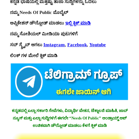
ಕನ್ನಡ ಭಾಷೆಯಲ್ಲಿ ಮತ್ತಷ್ಟು ತಾಜಾ ಸುದ್ದಿಗಳನ್ನು ಓದಲು
ನಮ್ಮ Needs Of Public ಮೊಬೈಲ್
ಅಪ್ಲಿಕೇಶನ್ ಡೌನ್ಲೋಡ್ ಮಾಡಲು
ಇಲ್ಲಿ ಕ್ಲಿಕ್ ಮಾಡಿ
ನಮ್ಮ ಸೋಶಿಯಲ್ ಮೀಡಿಯಾ ಪುಟಗಳಿಗೆ
ಸಬ್ ಸ್ಕ್ರೈಬ್ ಆಗಲು
Instagram
,
Facebook
,
Youtube
ಲಿಂಕ್ ಗಳ ಮೇಲೆ ಕ್ಲಿಕ್ ಮಾಡಿ
ಕನ್ನಡದಲ್ಲಿ ಎಲ್ಲಾ ಸರ್ಕಾರಿ ಸೇವೆಗಳು, ವಿದ್ಯಾರ್ಥಿ ವೇತನ, ಟೆಕ್ನಾಲಜಿ ಮಾಹಿತಿ, ಜಾಬ್
ನ್ಯೂಸ್ ಮತ್ತು ಎಲ್ಲಾ ಸುದ್ದಿಗಳಿಗೆ ಈಗಲೇ “Needs Of Public” ಆಂಡ್ರಾಯ್ಡ್ ಆಪ್
ಉಚಿತವಾಗಿ ಡೌನ್ಲೋಡ್ ಮಾಡಲು ಕೆಳಗೆ ಕ್ಲಿಕ್ ಮಾಡಿ