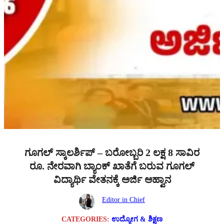
ಗೂಗಲ್ ಸ್ಕಾಲರ್ಶಿಪ್ – ಬರೋಬ್ಬರಿ 2 ಲಕ್ಷ 8 ಸಾವಿರ
ರೂ. ನೇರವಾಗಿ ಬ್ಯಾಂಕ್ ಖಾತೆಗೆ ಬರುವ ಗೂಗಲ್
ವಿದ್ಯಾರ್ಥಿ ವೇತನಕ್ಕೆ ಅರ್ಜಿ ಆಹ್ವಾನ
Editor in Chief
CATEGORIES:
ಉದ್ಯೋಗ & ಶಿಕ್ಷಣ