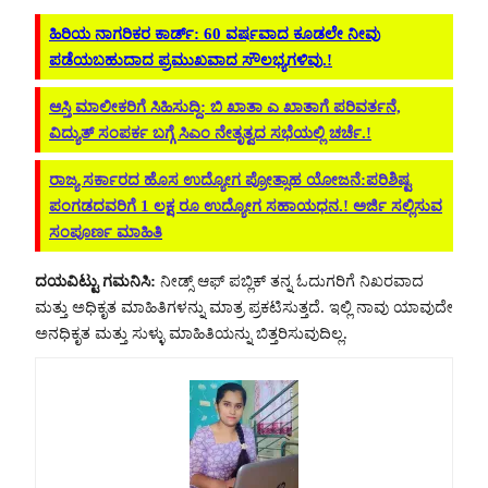
ಹಿರಿಯ ನಾಗರಿಕರ ಕಾರ್ಡ್‌: 60 ವರ್ಷವಾದ ಕೂಡಲೇ ನೀವು
ಪಡೆಯಬಹುದಾದ ಪ್ರಮುಖವಾದ ಸೌಲಭ್ಯಗಳಿವು.!
ಆಸ್ತಿ ಮಾಲೀಕರಿಗೆ ಸಿಹಿಸುದ್ದಿ: ಬಿ ಖಾತಾ ಎ ಖಾತಾಗೆ ಪರಿವರ್ತನೆ,
ವಿದ್ಯುತ್ ಸಂಪರ್ಕ ಬಗ್ಗೆ ಸಿಎಂ ನೇತೃತ್ವದ ಸಭೆಯಲ್ಲಿ ಚರ್ಚೆ.!
ರಾಜ್ಯ ಸರ್ಕಾರದ ಹೊಸ ಉದ್ಯೋಗ ಪ್ರೋತ್ಸಾಹ ಯೋಜನೆ:ಪರಿಶಿಷ್ಟ
ಪಂಗಡದವರಿಗೆ 1 ಲಕ್ಷ ರೂ ಉದ್ಯೋಗ ಸಹಾಯಧನ.! ಅರ್ಜಿ ಸಲ್ಲಿಸುವ
ಸಂಪೂರ್ಣ ಮಾಹಿತಿ
ದಯವಿಟ್ಟು ಗಮನಿಸಿ:
ನೀಡ್ಸ್ ಆಫ್ ಪಬ್ಲಿಕ್ ತನ್ನ ಓದುಗರಿಗೆ ನಿಖರವಾದ
ಮತ್ತು ಅಧಿಕೃತ ಮಾಹಿತಿಗಳನ್ನು ಮಾತ್ರ ಪ್ರಕಟಿಸುತ್ತದೆ. ಇಲ್ಲಿ ನಾವು ಯಾವುದೇ
ಅನಧಿಕೃತ ಮತ್ತು ಸುಳ್ಳು ಮಾಹಿತಿಯನ್ನು ಬಿತ್ತರಿಸುವುದಿಲ್ಲ.