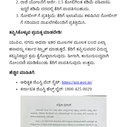
ರಾಜಿ ಯೋಜನೆಗೆ ಅರ್ಜಿ: 1.5 ಕೋಟಿಗಿಂತ ಕಡಿಮೆ ವಹಿವಾಟು
ಇದ್ದರೆ ಕಡಿಮೆ ದರದಲ್ಲಿ ತೆರಿಗೆ ಪಾವತಿಸಬಹುದು.
ನೋಟೀಸ್ ಗೆ ಪ್ರತಿಕ್ರಿಯೆ: ತೆರಿಗೆ ಇಲಾಖೆಯು ಕಳುಹಿಸಿದ ನೋಟೀಸ್
ಗೆ ಸರಿಯಾದ ದಾಖಲೆಗಳೊಂದಿಗೆ ಪ್ರತಿಕ್ರಿಯಿಸಿ.
ತಪ್ಪಿಸಿಕೊಳ್ಳುವ ಪ್ರಯತ್ನ ಮಾಡಬೇಡಿ!
ಯುಪಿಐ, ನಗದು ಅಥವಾ ಇತರ ಮೂಲಗಳ ಮೂಲಕ ಬಂದ ಎಲ್ಲಾ
ಹಣವನ್ನು ಸರ್ಕಾರ ಟ್ರ್ಯಾಕ್ ಮಾಡುತ್ತದೆ. ತೆರಿಗೆ ತಪ್ಪಿಸುವವರ ವಿರುದ್ಧ
ಕಟ್ಟುನಿಟ್ಟಾದ ಕ್ರಮ ಕೈಗೊಳ್ಳಲಾಗುವುದು. ಹೀಗಾಗಿ, ಕಾನೂನುಬದ್ಧವಾಗಿ
ನೋಂದಣಿ ಮಾಡಿಕೊಂಡು ತೆರಿಗೆ ಪಾವತಿಸುವುದು ಉತ್ತಮ.
ಹೆಚ್ಚಿನ ಮಾಹಿತಿಗೆ:
ಅಧಿಕೃತ ಜಿಎಸ್ಟಿ ವೆಬ್ ಸೈಟ್:
https://gst.gov.in/
ಕರ್ನಾಟಕ ಜಿಎಸ್ಟಿ ಹೆಲ್ಪ್ ಲೈನ್: 1800 425 0029