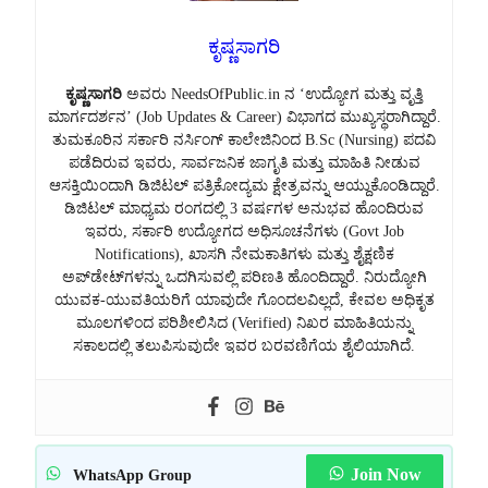
ಕೃಷ್ಣಸಾಗರಿ
ಕೃಷ್ಣಸಾಗರಿ
ಅವರು NeedsOfPublic.in ನ ‘ಉದ್ಯೋಗ ಮತ್ತು ವೃತ್ತಿ
ಮಾರ್ಗದರ್ಶನ’ (Job Updates & Career) ವಿಭಾಗದ ಮುಖ್ಯಸ್ಥರಾಗಿದ್ದಾರೆ.
ತುಮಕೂರಿನ ಸರ್ಕಾರಿ ನರ್ಸಿಂಗ್ ಕಾಲೇಜಿನಿಂದ B.Sc (Nursing) ಪದವಿ
ಪಡೆದಿರುವ ಇವರು, ಸಾರ್ವಜನಿಕ ಜಾಗೃತಿ ಮತ್ತು ಮಾಹಿತಿ ನೀಡುವ
ಆಸಕ್ತಿಯಿಂದಾಗಿ ಡಿಜಿಟಲ್ ಪತ್ರಿಕೋದ್ಯಮ ಕ್ಷೇತ್ರವನ್ನು ಆಯ್ದುಕೊಂಡಿದ್ದಾರೆ.
ಡಿಜಿಟಲ್ ಮಾಧ್ಯಮ ರಂಗದಲ್ಲಿ 3 ವರ್ಷಗಳ ಅನುಭವ ಹೊಂದಿರುವ
ಇವರು, ಸರ್ಕಾರಿ ಉದ್ಯೋಗದ ಅಧಿಸೂಚನೆಗಳು (Govt Job
Notifications), ಖಾಸಗಿ ನೇಮಕಾತಿಗಳು ಮತ್ತು ಶೈಕ್ಷಣಿಕ
ಅಪ್‌ಡೇಟ್‌ಗಳನ್ನು ಒದಗಿಸುವಲ್ಲಿ ಪರಿಣತಿ ಹೊಂದಿದ್ದಾರೆ. ನಿರುದ್ಯೋಗಿ
ಯುವಕ-ಯುವತಿಯರಿಗೆ ಯಾವುದೇ ಗೊಂದಲವಿಲ್ಲದೆ, ಕೇವಲ ಅಧಿಕೃತ
ಮೂಲಗಳಿಂದ ಪರಿಶೀಲಿಸಿದ (Verified) ನಿಖರ ಮಾಹಿತಿಯನ್ನು
ಸಕಾಲದಲ್ಲಿ ತಲುಪಿಸುವುದೇ ಇವರ ಬರವಣಿಗೆಯ ಶೈಲಿಯಾಗಿದೆ.
Join Now
WhatsApp Group