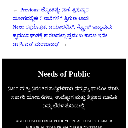
←
Previous:
ಜ್ಯೋತಿಷ್ಯ: ನಾಳೆ ತ್ರಿಪುಷ್ಕರ
ಯೋಗದಲ್ಲಿಈ 5 ರಾಶಿಗಳಿಗೆ ತ್ರಿಗುಣ ಲಾಭ!
Next:
ರಕ್ತದೊತ್ತಡ, ಡಯಾಬಿಟಿಸ್, ಸ್ಟ್ರೋಕ್ ಇದ್ಯಾವುದು
ಹೃದಯಾಘಾತಕ್ಕೆ ಕಾರಣವಲ್ಲಾ ಪ್ರಮುಖ ಕಾರಣ ಇದೇ
ಡಾ|ಸಿ.ಎನ್‌.ಮಂಜುನಾಥ್
→
Needs of Public
ನಿಖರ ಮತ್ತು ನಿರಂತರ ಸುದ್ದಿಗಳಿಗಾಗಿ ನಮ್ಮನ್ನು ಫಾಲೋ ಮಾಡಿ.
ಸರ್ಕಾರಿ ಯೋಜನೆಗಳು, ಉದ್ಯೋಗ ಮತ್ತು ಶಿಕ್ಷಣದ ಮಾಹಿತಿ
ನಿಮ್ಮ ಬೆರಳ ತುದಿಯಲ್ಲಿ.
ABOUT US
EDITORIAL POLICY
CONTACT US
DISCLAIMER
EDITORIAL TEAM
PRIVACY POLICY
SITEMAP