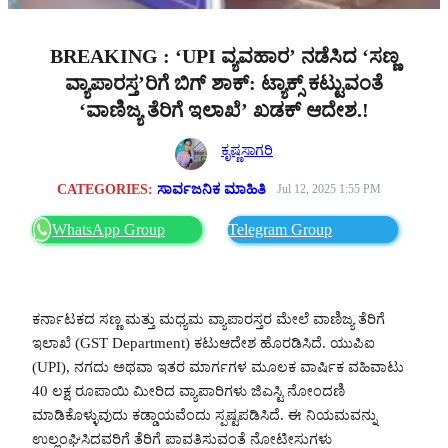
BREAKING : ‘UPI ವ್ಯವಹಾರ’ ನಡೆಸಿದ ‘ಸಣ್ಣ
ವ್ಯಾಪಾರಸ್ತ’ರಿಗೆ ಬಿಗ್ ಶಾಕ್: ಟ್ಯಾಕ್ಸ್ ಕಟ್ಟುವಂತೆ
‘ವಾಣಿಜ್ಯ ತೆರಿಗೆ ಇಲಾಖೆ’ ಖಡಕ್ ಆದೇಶ.!
ಕೃಷ್ಣಸಾಗರಿ
CATEGORIES:
ಸಾರ್ವಜನಿಕ ಮಾಹಿತಿ
Jul 12, 2025 1:55 PM
WhatsApp Group
Telegram Group
ಕರ್ನಾಟಕದ ಸಣ್ಣ ಮತ್ತು ಮಧ್ಯಮ ವ್ಯಾಪಾರಸ್ತರ ಮೇಲೆ ವಾಣಿಜ್ಯ ತೆರಿಗೆ
ಇಲಾಖೆ (GST Department) ಕಟುಆದೇಶ ಹೊರಡಿಸಿದೆ. ಯುಪಿಐ
(UPI), ನಗದು ಅಥವಾ ಇತರ ಮಾರ್ಗಗಳ ಮೂಲಕ ವಾರ್ಷಿಕ ವಹಿವಾಟು
40 ಲಕ್ಷ ರೂಪಾಯಿ ಮೀರಿದ ವ್ಯಾಪಾರಿಗಳು ಜಿಎಸ್ಟಿ ನೋಂದಣಿ
ಮಾಡಿಕೊಳ್ಳುವುದು ಕಡ್ಡಾಯವೆಂದು ಸ್ಪಷ್ಟಪಡಿಸಿದೆ. ಈ ನಿಯಮವನ್ನು
ಉಲ್ಲಂಘಿಸಿದವರಿಗೆ ತೆರಿಗೆ ಪಾವತಿಸುವಂತೆ ನೋಟೀಸುಗಳು