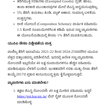
ತೆರಿಗೆಮುಕ್ತ ಸರಕುಗಳು (Exempted Goods): ಬ್ರೆಡ್, ಹಾಲು,
ತಾಜಾ ತರಕಾರಿ ಮುಂತಾದವುಗಳ ಮೇಲೆ ಜಿಎಸ್ಟಿ ಅನ್ವಯಿಸುವುದಿಲ್ಲ.
5% ತೆರಿಗೆ: ಕುರುಕಲು ತಿಂಡಿ, ಪ್ಯಾಕ್ ಆಹಾರ, ಸಾಮಾನ್ಯ ಬಳಕೆಯ
ಉತ್ಪನ್ನಗಳು.
ರಾಜಿ ಯೋಜನೆ (Composition Scheme): ವಾರ್ಷಿಕ ವಹಿವಾಟು
1.5 ಕೋಟಿ ರೂಪಾಯಿಗಳಿಗಿಂತ ಕಡಿಮೆ ಇರುವ ಸಣ್ಣ ವ್ಯಾಪಾರಿಗಳು
ಈ ಯೋಜನೆಯಡಿಯಲ್ಲಿ ಕೇವಲ 1% ತೆರಿಗೆ ಪಾವತಿಸಬಹುದು.
ಯುಪಿಐ ಡೇಟಾ ವಿಶ್ಲೇಷಣೆಯ ಪಾತ್ರ
ವಾಣಿಜ್ಯ ತೆರಿಗೆ ಇಲಾಖೆಯು 2021-22 ರಿಂದ 2024-25ರವರೆಗಿನ ಯುಪಿಐ
ಲೆಕ್ಕದ ದತ್ತಾಂಶವನ್ನು ಪರಿಶೀಲಿಸಿದೆ. ಇದರಲ್ಲಿ ಅನೇಕ ಸಣ್ಣ ವ್ಯಾಪಾರಿಗಳು
ನೋಂದಣಿ ಇಲ್ಲದೆಯೇ 40 ಲಕ್ಷ ರೂಪಾಯಿಗಳಿಗೂ ಹೆಚ್ಚಿನ ವಹಿವಾಟು
ಮಾಡಿರುವುದು ಬೆಳಕಿಗೆ ಬಂದಿದೆ. ಇಂತಹವರಿಗೆ ಸರಕು ಮತ್ತು ಸೇವಾ ತೆರಿಗೆ
ಕಾಯ್ದೆ 2017ರ ಪ್ರಕಾರ ಕಾನೂನುಬದ್ಧ ಕ್ರಮ ಕೈಗೊಳ್ಳಲಾಗುತ್ತಿದೆ.
ವ್ಯಾಪಾರಿಗಳು ಏನು ಮಾಡಬೇಕು?
ತಕ್ಷಣ ಜಿಎಸ್ಟಿ ನೋಂದಣಿ: 40 ಲಕ್ಷ ಮೀರಿದ ವಹಿವಾಟು ಇದ್ದರೆ
https://gst.kar.nic.in/
ವೆಬ್ ಸೈಟ್ ಮೂಲಕ ನೋಂದಣಿ
ಮಾಡಿಕೊಳ್ಳಿ.