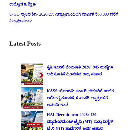
ಉದ್ಯೋಗ & ಶಿಕ್ಷಣ
U-GO ಸ್ಕಾಲರ್‌ಶಿಪ್ 2026-27: ವಿದ್ಯಾರ್ಥಿನಿಯರಿಗೆ ವಾರ್ಷಿಕ ₹60,000 ವರೆಗೆ
ವಿದ್ಯಾರ್ಥಿವೇತನ
Latest Posts
ಕೃಷಿ ಇಲಾಖೆ ನೇಮಕಾತಿ 2026: 945 ಹುದ್ದೆಗಳ
ಅಧಿಸೂಚನೆ ಹಿಂಪಡೆದ ರಾಜ್ಯ ಸರ್ಕಾರ
KASS ಯೋಜನೆ: ಸರ್ಕಾರಿ ನೌಕರರಿಗೆ ಉಚಿತ
ಆರೋಗ್ಯ ತಪಾಸಣೆ, 6 ಖಾಸಗಿ ಆಸ್ಪತ್ರೆಗಳಿಗೆ
ಅನುಮೋದನೆ.
HAL Recruitment 2026: 120
ಮ್ಯಾನೇಜ್‌ಮೆಂಟ್ ಟ್ರೈನಿ (MT) ಮತ್ತು ಡಿಸೈನ್
ಟ್ರೈನಿ (DT) ಹುದ್ದೆಗಳಿಗೆ ಅರ್ಜಿ ಆಹ್ವಾನ