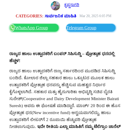
ಕೃಷ್ಣಸಾಗರಿ
CATEGORIES:
ಸಾರ್ವಜನಿಕ ಮಾಹಿತಿ
Mar 20, 2025 6:05 PM
WhatsApp Group
Telegram Group
ರಾಜ್ಯದ ಹಾಲು ಉತ್ಪಾದಕರಿಗೆ ಬಂಪರ್ ಸಿಹಿಸುದ್ದಿ – ಪ್ರೋತ್ಸಾಹ ಧನದಲ್ಲಿ
ಹೆಚ್ಚಳ!
ರಾಜ್ಯದ ಹಾಲು ಉತ್ಪಾದಕರಿಗೆ ರಾಜ್ಯ ಸರ್ಕಾರದಿಂದ ಮುದಡಿದ ಸಿಹಿಸುದ್ದಿ
ಬಂದಿದೆ. ಕೋಲಾರ ಜಿಲ್ಲಾ ಸಹಕಾರ ಹಾಲು ಒಕ್ಕೂಟದ ಮೂಲಕ ಹಾಲು
ಉತ್ಪಾದಕರಿಗೆ ಪ್ರೋತ್ಸಾಹ ಧನವನ್ನು ಹೆಚ್ಚಿಸುವ ಮಹತ್ವದ ನಿರ್ಧಾರ
ಕೈಗೊಳ್ಳಲಾಗಿದೆ. ಸಹಕಾರ ಮತ್ತು ಹೈನುಗಾರಿಕಾ ಅಭಿವೃದ್ಧಿ ಸಚಿವ ಬೈರತಿ
ಸುರೇಶ್(Cooperative and Dairy Development Minister Bairati
Suresh) ಅವರು ಈ ಘೋಷಣೆ ಮಾಡಿದ್ದಾರೆ. ಮಾರ್ಚ್ 20 ರಿಂದ ಈ ಹೊಸ
ಪ್ರೋತ್ಸಾಹ ಧನ(New incentive fund) ಅನ್ವಯವಾಗಲಿದ್ದು, ಹಾಲು
ಉತ್ಪಾದಕರಿಗೆ ಲೀಟರ್‌ಗೆ 2 ರೂಪಾಯಿ ಹೆಚ್ಚುವರಿ ಪ್ರೋತ್ಸಾಹ
ನೀಡಲಾಗುವುದು.
ಇದೇ ರೀತಿಯ ಎಲ್ಲಾ ಮಾಹಿತಿಗೆ ನಮ್ಮ ಟೆಲಿಗ್ರಾಂ ಚಾನೆಲ್