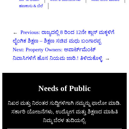
ಹಣಕಾಸು & ಬೆಲೆ
←
Previous:
ರಾಜ್ಯದಲ್ಲಿ 8 ರಿಂದ 12ನೇ ಕ್ಲಾಸ್ ಮಕ್ಕಳಿಗೆ
ಲೈಂಗಿಕ ಶಿಕ್ಷಣ – ಶಿಕ್ಷಣ ಸಚಿವ ಮಧು ಬಂಗಾರಪ್ಪ
Next:
Property Owners: ಅಪಾರ್ಟ್‌ಮೆಂಟ್‌
ನಿವಾಸಿಗಳಿಗೆ ಹೊಸ ನಿಯಮ ಜಾರಿ.! ತಿಳಿದುಕೊಳ್ಳಿ
→
Needs of Public
ನಿಖರ ಮತ್ತು ನಿರಂತರ ಸುದ್ದಿಗಳಿಗಾಗಿ ನಮ್ಮನ್ನು ಫಾಲೋ ಮಾಡಿ.
ಸರ್ಕಾರಿ ಯೋಜನೆಗಳು, ಉದ್ಯೋಗ ಮತ್ತು ಶಿಕ್ಷಣದ ಮಾಹಿತಿ
ನಿಮ್ಮ ಬೆರಳ ತುದಿಯಲ್ಲಿ.