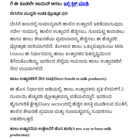
ಗೆ ಈ ಕೂಡಲೇ ಜಾಯಿನ್ ಆಗಲು
ಇಲ್ಲಿ ಕ್ಲಿಕ್ ಮಾಡಿ
ಬೇಸಿಗೆಗಾ ಮುನ್ನವೇ ಉಚಿತ ಪ್ರೋತ್ಸಾಹ ಧನ!
ಬೇಸಿಗೆ ಕಾಲದಲ್ಲಿ ಸಾಮಾನ್ಯವಾಗಿ ಹಾಲಿನ ಉತ್ಪಾದನೆ ಇಳಿಕೆಯಾಗುವುದು
ಸರ್ವೇ ಸಾಮಾನ್ಯ. ಹಾಲಿನ ಉತ್ಪಾದನೆ ಹೆಚ್ಚಿಸಲು, ಗುಣಮಟ್ಟ ಕಾಪಾಡಲು
ಹಾಗೂ ಹಾಲು ಶೇಖರಣೆಯ ಪ್ರಮಾಣವನ್ನು ಹೆಚ್ಚಿಸಲು ಈ ಹೆಚ್ಚುವರಿ
ಪ್ರೋತ್ಸಾಹ ದಾರಿಯಾಗಲಿದೆ. ಕೋಲಾರ ಹಾಲು ಒಕ್ಕೂಟವು(Kolar Milk
Union) ಈ ನಿರ್ಧಾರವನ್ನು ಹಾಲು ಉತ್ಪಾದಕರ ಹಿತದೃಷ್ಟಿಯಿಂದ
ತೆಗೆದುಕೊಂಡಿದ್ದು, ಇದರಿಂದ ಜಿಲ್ಲೆಯ ಸಾವಿರಾರು ಹಾಲು ಉತ್ಪಾದಕರಿಗೆ
ನೇರ ಲಾಭವಾಗಲಿದೆ.
ಹಾಲು ಉತ್ಪಾದಕರಿಗೆ ನೇರ ಲಾಭ(Direct benefit to milk producers):
ಈ ಹೊಸ ನಿರ್ಧಾರದ ಅಡಿಯಲ್ಲಿ, ಹಾಲು ಉತ್ಪಾದಕರು ಪ್ರತಿ ಲೀಟರ್‌ಗೆ 2
ರೂಪಾಯಿ ಹೆಚ್ಚುವರಿ ಪ್ರೋತ್ಸಾಹವನ್ನು ಪಡೆಯಲಿದ್ದಾರೆ. ಇದರಿಂದ
ಹೈನುಗಾರಿಕೆ ಕ್ಷೇತ್ರ(Dairy sector)ದಲ್ಲಿ ಹೆಚ್ಚಿನ ಆಸಕ್ತಿ ಮೂಡಿಸುವ ಜೊತೆಗೆ,
ಹಾಲಿನ ಶೇಖರಣೆ ಪ್ರಮಾಣ ಮತ್ತು ಗುಣಮಟ್ಟವನ್ನು ಸುಧಾರಿಸಲು
ಸಹಕರಿಸುತ್ತದೆ.
ಹಾಲು ಉತ್ಪಾದನೆಯ ಉತ್ತೇಜನೆಗೆ ಹೊಸ ಹಾದಿ(A new way to boost milk
production):