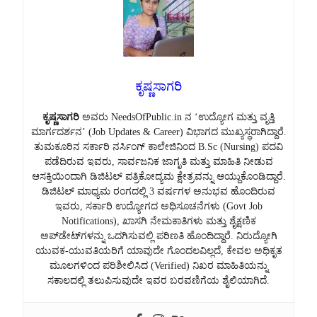
ಕೃಷ್ಣಸಾಗರಿ
ಕೃಷ್ಣಸಾಗರಿ
ಅವರು NeedsOfPublic.in ನ ‘ಉದ್ಯೋಗ ಮತ್ತು ವೃತ್ತಿ
ಮಾರ್ಗದರ್ಶನ’ (Job Updates & Career) ವಿಭಾಗದ ಮುಖ್ಯಸ್ಥರಾಗಿದ್ದಾರೆ.
ತುಮಕೂರಿನ ಸರ್ಕಾರಿ ನರ್ಸಿಂಗ್ ಕಾಲೇಜಿನಿಂದ B.Sc (Nursing) ಪದವಿ
ಪಡೆದಿರುವ ಇವರು, ಸಾರ್ವಜನಿಕ ಜಾಗೃತಿ ಮತ್ತು ಮಾಹಿತಿ ನೀಡುವ
ಆಸಕ್ತಿಯಿಂದಾಗಿ ಡಿಜಿಟಲ್ ಪತ್ರಿಕೋದ್ಯಮ ಕ್ಷೇತ್ರವನ್ನು ಆಯ್ದುಕೊಂಡಿದ್ದಾರೆ.
ಡಿಜಿಟಲ್ ಮಾಧ್ಯಮ ರಂಗದಲ್ಲಿ 3 ವರ್ಷಗಳ ಅನುಭವ ಹೊಂದಿರುವ
ಇವರು, ಸರ್ಕಾರಿ ಉದ್ಯೋಗದ ಅಧಿಸೂಚನೆಗಳು (Govt Job
Notifications), ಖಾಸಗಿ ನೇಮಕಾತಿಗಳು ಮತ್ತು ಶೈಕ್ಷಣಿಕ
ಅಪ್‌ಡೇಟ್‌ಗಳನ್ನು ಒದಗಿಸುವಲ್ಲಿ ಪರಿಣತಿ ಹೊಂದಿದ್ದಾರೆ. ನಿರುದ್ಯೋಗಿ
ಯುವಕ-ಯುವತಿಯರಿಗೆ ಯಾವುದೇ ಗೊಂದಲವಿಲ್ಲದೆ, ಕೇವಲ ಅಧಿಕೃತ
ಮೂಲಗಳಿಂದ ಪರಿಶೀಲಿಸಿದ (Verified) ನಿಖರ ಮಾಹಿತಿಯನ್ನು
ಸಕಾಲದಲ್ಲಿ ತಲುಪಿಸುವುದೇ ಇವರ ಬರವಣಿಗೆಯ ಶೈಲಿಯಾಗಿದೆ.