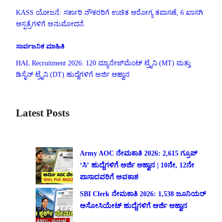
KASS ಯೋಜನೆ: ಸರ್ಕಾರಿ ನೌಕರರಿಗೆ ಉಚಿತ ಆರೋಗ್ಯ ತಪಾಸಣೆ, 6 ಖಾಸಗಿ
ಆಸ್ಪತ್ರೆಗಳಿಗೆ ಅನುಮೋದನೆ.
ಸಾರ್ವಜನಿಕ ಮಾಹಿತಿ
HAL Recruitment 2026: 120 ಮ್ಯಾನೇಜ್‌ಮೆಂಟ್ ಟ್ರೈನಿ (MT) ಮತ್ತು
ಡಿಸೈನ್ ಟ್ರೈನಿ (DT) ಹುದ್ದೆಗಳಿಗೆ ಅರ್ಜಿ ಆಹ್ವಾನ
Latest Posts
Army AOC ನೇಮಕಾತಿ 2026: 2,615 ಗ್ರೂಪ್
‘ಸಿ’ ಹುದ್ದೆಗಳಿಗೆ ಅರ್ಜಿ ಆಹ್ವಾನ | 10ನೇ, 12ನೇ
ಪಾಸಾದವರಿಗೆ ಅವಕಾಶ
SBI Clerk ನೇಮಕಾತಿ 2026: 1,538 ಜೂನಿಯರ್
ಅಸೋಸಿಯೇಟ್ ಹುದ್ದೆಗಳಿಗೆ ಅರ್ಜಿ ಆಹ್ವಾನ