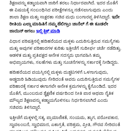
ಶಿಕ್ಷಣವನ್ನು ಕಡ್ಡಾಯವಾಗಿ ಜಾರಿಗೆ ತರಲು ನಿರ್ಧಾರವಾಗಿದೆ. ಇದರ ಜೊತೆಗೆ
ಈ ವಿಷಯಕ್ಕೆ ಸಂಬಂಧಿಸಿದ ಪರೀಕ್ಷೆಗಳನ್ನೂ ನಡೆಸಲಾಗುವುದು ಎಂದು
ಶಾಲಾ ಶಿಕ್ಷಣ ಮತ್ತು ಸಾಕ್ಷರತಾ ಸಚಿವ ಮಧು ಬಂಗಾರಪ್ಪ ತಿಳಿಸಿದ್ದಾರೆ.
ಇದೇ
ರೀತಿಯ ಎಲ್ಲಾ ಮಾಹಿತಿಗೆ ನಮ್ಮ ಟೆಲಿಗ್ರಾಂ ಚಾನೆಲ್ ಗೆ ಈ ಕೂಡಲೇ
ಜಾಯಿನ್ ಆಗಲು
ಇಲ್ಲಿ ಕ್ಲಿಕ್ ಮಾಡಿ
ವಿಧಾನ ಪರಿಷತ್ತಿನಲ್ಲಿ ಹದಿಹರೆಯದ ಮಕ್ಕಳು ಎದುರಿಸುತ್ತಿರುವ ಸಮಸ್ಯೆಗಳು
ಮತ್ತು ಅವುಗಳ ಪರಿಹಾರಗಳ ಕುರಿತು ಇತ್ತೀಚೆಗೆ ಸುದೀರ್ಘ ಚರ್ಚೆ ನಡೆದಿತ್ತು.
ಆಡಳಿತ ಮತ್ತು ಪ್ರತಿಪಕ್ಷದ ಅನೇಕ ಸದಸ್ಯರು ಭಾಗವಹಿಸಿ ತಮ್ಮ
ಅಭಿಪ್ರಾಯಗಳು, ಸಲಹೆಗಳು ಮತ್ತು ಸೂಚನೆಗಳನ್ನು ಸರ್ಕಾರಕ್ಕೆ ನೀಡಿದ್ದರು.
ಹದಿಹರೆಯದ ವಯಸ್ಸಿನಲ್ಲಿ ಮಕ್ಕಳು ದುಶ್ಚಟಗಳಿಗೆ ಒಳಗಾಗುವುದು,
ಅಡ್ಡದಾರಿ ಹಿಡಿಯುವುದು ಸೇರಿದಂತೆ ಅವರು ಎದುರಿಸುತ್ತಿರುವ ಸಮಸ್ಯೆಗಳ
ಪರಿಹಾರಕ್ಕೆ ಸರ್ಕಾರ ಈಗಾಗಲೇ ಅನೇಕ ಕ್ರಮಗಳನ್ನು ಕೈಗೊಂಡಿದೆ. ಇದರ
ಜೊತೆಗೆ, ಮುಂಬರುವ ಶೈಕ್ಷಣಿಕ ವರ್ಷದಿಂದ ನೀತಿ ಪಾಠ ಅಥವಾ ನೈತಿಕ
ಮೌಲ್ಯದ ಶಿಕ್ಷಣವನ್ನು ಕಡ್ಡಾಯಗೊಳಿಸಲು ನಿರ್ಧರಿಸಲಾಗಿದೆ ಎಂದು
ಸಚಿವರು ತಿಳಿಸಿದ್ದಾರೆ.
ಇತ್ತೀಚೆಗೆ ಮಕ್ಕಳಲ್ಲಿ ಸತ್ಯ, ಪ್ರಾಮಾಣಿಕತೆ, ಸಂಯಮ, ತ್ಯಾಗ, ಪರೋಪಕಾರ,
ಸ್ವಾವಲಂಬನೆ, ಸ್ವಾಭಿಮಾನ, ಏಕಾಗ್ರತೆ, ಪರಿಶ್ರಮ, ಪ್ರೀತಿ, ಗೌರವ ಸೇರಿದಂತೆ