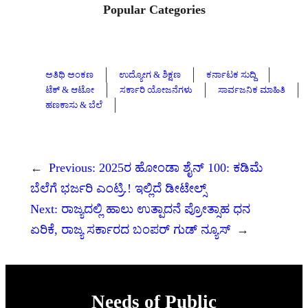
Popular Categories
ಅತಿಥಿ ಅಂಕಣ
ಉದ್ಯೋಗ & ಶಿಕ್ಷಣ
ಕರ್ನಾಟಕ ಸುದ್ದಿ
ಟೆಕ್ & ಆಟೋ
ಸರ್ಕಾರಿ ಯೋಜನೆಗಳು
ಸಾರ್ವಜನಿಕ ಮಾಹಿತಿ
ಹಣಕಾಸು & ಬೆಲೆ
←
Previous:
2025ರ ಹೋಂಡಾ ಶೈನ್ 100: ಕಡಿಮೆ
ಬೆಲೆಗೆ ಭರ್ಜರಿ ಎಂಟ್ರಿ.! ಇಲ್ಲಿದೆ ಡೀಟೇಲ್ಸ್
Next:
ರಾಜ್ಯದಲ್ಲಿ ಹಾಲು ಉತ್ಪಾದನೆ ಪ್ರೋತ್ಸಾಹ ಧನ
ಏರಿಕೆ, ರಾಜ್ಯ ಸರ್ಕಾರದ ಬಂಪರ್ ಗುಡ್ ನ್ಯೂಸ್
→
Needs of Public