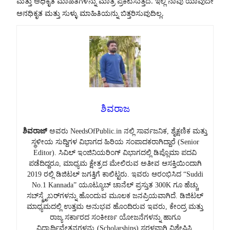
ಮತ್ತು ಅಧಿಕೃತ ಮಾಹಿತಿಗಳನ್ನು ಮಾತ್ರ ಪ್ರಕಟಿಸುತ್ತದೆ. ಇಲ್ಲಿ ನಾವು ಯಾವುದೇ
ಅನಧಿಕೃತ ಮತ್ತು ಸುಳ್ಳು ಮಾಹಿತಿಯನ್ನು ಬಿತ್ತರಿಸುವುದಿಲ್ಲ.
ಶಿವರಾಜ
ಶಿವರಾಜ್
ಅವರು NeedsOfPublic.in ನಲ್ಲಿ ಸಾರ್ವಜನಿಕ, ಶೈಕ್ಷಣಿಕ ಮತ್ತು
ಸ್ಥಳೀಯ ಸುದ್ದಿಗಳ ವಿಭಾಗದ ಹಿರಿಯ ಸಂಪಾದಕರಾಗಿದ್ದಾರೆ (Senior
Editor). ಸಿವಿಲ್ ಇಂಜಿನಿಯರಿಂಗ್ ವಿಭಾಗದಲ್ಲಿ ಡಿಪ್ಲೊಮಾ ಪದವಿ
ಪಡೆದಿದ್ದರೂ, ಮಾಧ್ಯಮ ಕ್ಷೇತ್ರದ ಮೇಲಿರುವ ಅತೀವ ಆಸಕ್ತಿಯಿಂದಾಗಿ
2019 ರಲ್ಲಿ ಡಿಜಿಟಲ್ ಜಗತ್ತಿಗೆ ಕಾಲಿಟ್ಟರು. ಇವರು ಆರಂಭಿಸಿದ “Suddi
No.1 Kannada” ಯೂಟ್ಯೂಬ್ ಚಾನೆಲ್ ಪ್ರಸ್ತುತ 300K ಗೂ ಹೆಚ್ಚು
ಸಬ್‌ಸ್ಕ್ರೈಬರ್‌ಗಳನ್ನು ಹೊಂದುವ ಮೂಲಕ ಜನಪ್ರಿಯವಾಗಿದೆ. ಡಿಜಿಟಲ್
ಮಾಧ್ಯಮದಲ್ಲಿ ಉತ್ತಮ ಅನುಭವ ಹೊಂದಿರುವ ಇವರು, ಕೇಂದ್ರ ಮತ್ತು
ರಾಜ್ಯ ಸರ್ಕಾರದ ಸಂಕೀರ್ಣ ಯೋಜನೆಗಳನ್ನು ಹಾಗೂ
ವಿದ್ಯಾರ್ಥಿವೇತನಗಳನ್ನು (Scholarships) ಸರಳವಾಗಿ ವಿಶ್ಲೇಷಿಸಿ,