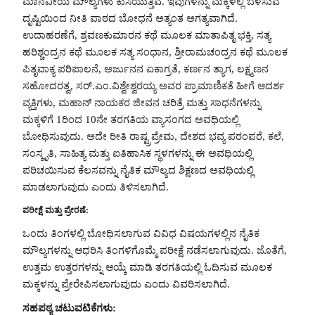
ಮಾನವೀಯ ಮೌಲ್ಯಗಳು ಕುಸಿಯುತ್ತಿವೆ. ಇವುಗಳನ್ನು ಮಕ್ಕಳಲ್ಲಿ ಬೆಳೆಸುವ
ದೃಷ್ಟಿಯಿಂದ ನೀತಿ ಪಾಠದ ಬೋಧನೆ ಅತ್ಯಂತ ಅಗತ್ಯವಾಗಿದೆ.
ಉದಾಹರಣೆಗೆ, ಶ್ರವಣಕುಮಾರನ ಕಥೆ ಮೂಲಕ ಮಾತಾಪಿತೃ ಭಕ್ತಿ, ಸತ್ಯ
ಹರಿಶ್ಚಂದ್ರನ ಕಥೆ ಮೂಲಕ ಸತ್ಯ ಸಂಧಾನ, ಶ್ರೀರಾಮಚಂದ್ರನ ಕಥೆ ಮೂಲಕ
ಪಿತೃವಾಕ್ಯ ಪರಿಪಾಲನೆ, ಅರ್ಜುನನ ಏಕಾಗ್ರತೆ, ಕರ್ಣನ ತ್ಯಾಗ, ಲಕ್ಷ್ಮಣನ
ಸಹೋದರತ್ವ, ಸರ್‌.ಎಂ.ವಿಶ್ವೇಶ್ವರಯ್ಯ ಅವರ ಪ್ರಾಮಾಣಿಕತೆ ಹೀಗೆ ಆದರ್ಶ
ವ್ಯಕ್ತಿಗಳು, ಮಹಾನ್‌ ನಾಯಕರ ಜೀವನ ಚರಿತ್ರೆ ಮತ್ತು ಸಾಧನೆಗಳನ್ನು
ಮಕ್ಕಳಿಗೆ 1ರಿಂದ 10ನೇ ತರಗತಿಯ ವ್ಯಾಸಂಗದ ಅವಧಿಯಲ್ಲಿ
ಬೋಧಿಸುವುದು. ಅದೇ ರೀತಿ ರಾಷ್ಟ್ರಪ್ರೇಮ, ದೇಶದ ಭವ್ಯ ಪರಂಪರೆ, ಕಲೆ,
ಸಂಸ್ಕೃತಿ, ಸಾಹಿತ್ಯ ಮತ್ತು ಐತಿಹಾಸಿಕ ಸ್ಥಳಗಳನ್ನು ಈ ಅವಧಿಯಲ್ಲಿ
ಪರಿಚಯಿಸುವ ಕೆಲಸವನ್ನು ನೈತಿಕ ಮೌಲ್ಯದ ಶಿಕ್ಷಣದ ಅವಧಿಯಲ್ಲಿ
ಮಾಡಲಾಗುವುದು ಎಂದು ತಿಳಿಸಲಾಗಿದೆ.
ಪರೀಕ್ಷೆ ಮತ್ತು ಪ್ರೇರಣೆ:
ಒಂದು ತಿಂಗಳಲ್ಲಿ ಬೋಧಿಸಲಾಗುವ ವಿವಿಧ ವಿಷಯಗಳಲ್ಲಿನ ನೈತಿಕ
ಮೌಲ್ಯಗಳನ್ನು ಆಧರಿಸಿ ತಿಂಗಳಿಗೊಮ್ಮೆ ಪರೀಕ್ಷೆ ನಡೆಸಲಾಗುವುದು. ಜೊತೆಗೆ,
ಉತ್ತಮ ಉತ್ತರಗಳನ್ನು ಆಯ್ಕೆ ಮಾಡಿ ತರಗತಿಯಲ್ಲಿ ಓದಿಸುವ ಮೂಲಕ
ಮಕ್ಕಳನ್ನು ಪ್ರೇರೇಪಿಸಲಾಗುವುದು ಎಂದು ವಿವರಿಸಲಾಗಿದೆ.
ಸಹಪಠ್ಯ ಚಟುವಟಿಕೆಗಳು: