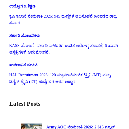
ಉದ್ಯೋಗ & ಶಿಕ್ಷಣ
ಕೃಷಿ ಇಲಾಖೆ ನೇಮಕಾತಿ 2026: 945 ಹುದ್ದೆಗಳ ಅಧಿಸೂಚನೆ ಹಿಂಪಡೆದ ರಾಜ್ಯ
ಸರ್ಕಾರ
ಸರ್ಕಾರಿ ಯೋಜನೆಗಳು
KASS ಯೋಜನೆ: ಸರ್ಕಾರಿ ನೌಕರರಿಗೆ ಉಚಿತ ಆರೋಗ್ಯ ತಪಾಸಣೆ, 6 ಖಾಸಗಿ
ಆಸ್ಪತ್ರೆಗಳಿಗೆ ಅನುಮೋದನೆ.
ಸಾರ್ವಜನಿಕ ಮಾಹಿತಿ
HAL Recruitment 2026: 120 ಮ್ಯಾನೇಜ್‌ಮೆಂಟ್ ಟ್ರೈನಿ (MT) ಮತ್ತು
ಡಿಸೈನ್ ಟ್ರೈನಿ (DT) ಹುದ್ದೆಗಳಿಗೆ ಅರ್ಜಿ ಆಹ್ವಾನ
Latest Posts
Army AOC ನೇಮಕಾತಿ 2026: 2,615 ಗ್ರೂಪ್