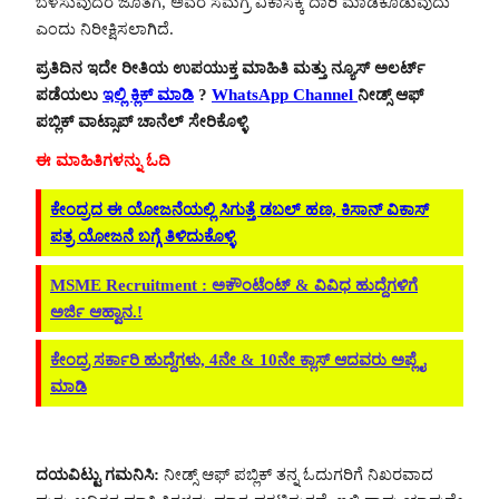
ಬೆಳೆಸುವುದರ ಜೊತೆಗೆ, ಅವರ ಸಮಗ್ರ ವಿಕಾಸಕ್ಕೆ ದಾರಿ ಮಾಡಿಕೊಡುವುದು
ಎಂದು ನಿರೀಕ್ಷಿಸಲಾಗಿದೆ.
ಪ್ರತಿದಿನ ಇದೇ ರೀತಿಯ ಉಪಯುಕ್ತ ಮಾಹಿತಿ ಮತ್ತು ನ್ಯೂಸ್ ಅಲರ್ಟ್
ಪಡೆಯಲು
ಇಲ್ಲಿ ಕ್ಲಿಕ್ ಮಾಡಿ
?
WhatsApp Channel
ನೀಡ್ಸ್ ಆಫ್
ಪಬ್ಲಿಕ್ ವಾಟ್ಸಾಪ್ ಚಾನೆಲ್ ಸೇರಿಕೊಳ್ಳಿ
ಈ ಮಾಹಿತಿಗಳನ್ನು ಓದಿ
ಕೇಂದ್ರದ ಈ ಯೋಜನೆಯಲ್ಲಿ ಸಿಗುತ್ತೆ ಡಬಲ್ ಹಣ, ಕಿಸಾನ್ ವಿಕಾಸ್
ಪತ್ರ ಯೋಜನೆ ಬಗ್ಗೆ ತಿಳಿದುಕೊಳ್ಳಿ
MSME Recruitment : ಅಕೌಂಟೆಂಟ್ & ವಿವಿಧ ಹುದ್ದೆಗಳಿಗೆ
ಅರ್ಜಿ ಆಹ್ವಾನ.!
ಕೇಂದ್ರ ಸರ್ಕಾರಿ ಹುದ್ದೆಗಳು, 4ನೇ & 10ನೇ ಕ್ಲಾಸ್ ಆದವರು ಅಪ್ಲೈ
ಮಾಡಿ
ದಯವಿಟ್ಟು ಗಮನಿಸಿ:
ನೀಡ್ಸ್ ಆಫ್ ಪಬ್ಲಿಕ್ ತನ್ನ ಓದುಗರಿಗೆ ನಿಖರವಾದ