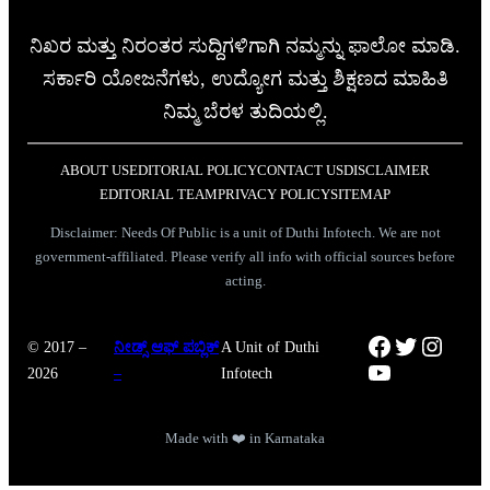
ನಿಖರ ಮತ್ತು ನಿರಂತರ ಸುದ್ದಿಗಳಿಗಾಗಿ ನಮ್ಮನ್ನು ಫಾಲೋ ಮಾಡಿ.
ಸರ್ಕಾರಿ ಯೋಜನೆಗಳು, ಉದ್ಯೋಗ ಮತ್ತು ಶಿಕ್ಷಣದ ಮಾಹಿತಿ
ನಿಮ್ಮ ಬೆರಳ ತುದಿಯಲ್ಲಿ.
ABOUT US
EDITORIAL POLICY
CONTACT US
DISCLAIMER
EDITORIAL TEAM
PRIVACY POLICY
SITEMAP
Disclaimer: Needs Of Public is a unit of Duthi Infotech. We are not
government-affiliated. Please verify all info with official sources before
acting.
Facebook
Twitter
Instag
© 2017 –
ನೀಡ್ಸ್ ಆಫ್ ಪಬ್ಲಿಕ್
A Unit of Duthi
YouTube
2026
–
Infotech
Made with ❤️ in Karnataka