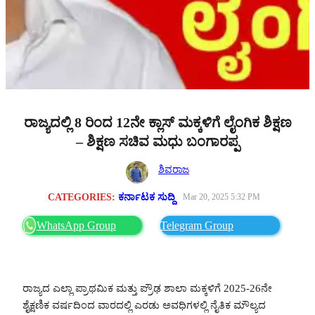
ರಾಜ್ಯದಲ್ಲಿ 8 ರಿಂದ 12ನೇ ಕ್ಲಾಸ್ ಮಕ್ಕಳಿಗೆ ಲೈಂಗಿಕ ಶಿಕ್ಷಣ
– ಶಿಕ್ಷಣ ಸಚಿವ ಮಧು ಬಂಗಾರಪ್ಪ
ಶಿವರಾಜ
CATEGORIES:
ಕರ್ನಾಟಕ ಸುದ್ದಿ
Mar 20, 2025 5:32 PM
WhatsApp Group
Telegram Group
ರಾಜ್ಯದ ಎಲ್ಲಾ ಪ್ರಾಥಮಿಕ ಮತ್ತು ಪ್ರೌಢ ಶಾಲಾ ಮಕ್ಕಳಿಗೆ 2025-26ನೇ
ಶೈಕ್ಷಣಿಕ ವರ್ಷದಿಂದ ವಾರದಲ್ಲಿ ಎರಡು ಅವಧಿಗಳಲ್ಲಿ ನೈತಿಕ ಮೌಲ್ಯದ