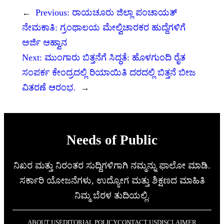
←
Previous:
ರಾಯಚೂರು ಜಿಲ್ಲಾ ಪಂಚಾಯತ್
ನೇಮಕಾತಿ: ಗ್ರಂಥಾಲಯ ಮೇಲ್ವಿಚಾರಕರ ಹುದ್ದೆಗಳಿಗೆ
ಅರ್ಜಿ ಆಹ್ವಾನ
Next:
ಮುಂಗಾರು ಬಿತ್ತನೆಗೆ ಸಿದ್ಧತೆ: ಹೊಳಗುಂದಿ ರೈತ
ಸಂಪರ್ಕ ಕೇಂದ್ರದಲ್ಲಿ ರಿಯಾಯಿತಿ ದರದಲ್ಲಿ ಬಿತ್ತನೆ ಬೀಜ
ವಿತರಣೆ ಆರಂಭ.
→
Needs of Public
ನಿಖರ ಮತ್ತು ನಿರಂತರ ಸುದ್ದಿಗಳಿಗಾಗಿ ನಮ್ಮನ್ನು ಫಾಲೋ ಮಾಡಿ.
ಸರ್ಕಾರಿ ಯೋಜನೆಗಳು, ಉದ್ಯೋಗ ಮತ್ತು ಶಿಕ್ಷಣದ ಮಾಹಿತಿ
ನಿಮ್ಮ ಬೆರಳ ತುದಿಯಲ್ಲಿ.
ABOUT US
EDITORIAL POLICY
CONTACT US
DISCLAIMER