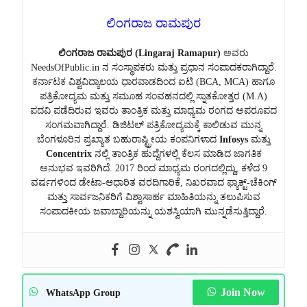
ಲಿಂಗರಾಜ ರಾಮಪುರ
ಲಿಂಗರಾಜ ರಾಮಪುರ (Lingaraj Ramapur)
ಅವರು
NeedsOfPublic.in ನ ಸಂಸ್ಥಾಪಕರು ಮತ್ತು ಪ್ರಧಾನ ಸಂಪಾದಕರಾಗಿದ್ದಾರೆ.
ಕರ್ನಾಟಕ ವಿಶ್ವವಿದ್ಯಾಲಯ ಧಾರವಾಡದಿಂದ ಐಟಿ (BCA, MCA) ಹಾಗೂ
ಪತ್ರಿಕೋದ್ಯಮ ಮತ್ತು ಸಮೂಹ ಸಂವಹನದಲ್ಲಿ ಸ್ನಾತಕೋತ್ತರ (M.A)
ಪದವಿ ಪಡೆದಿರುವ ಇವರು ತಾಂತ್ರಿಕ ಮತ್ತು ಮಾಧ್ಯಮ ರಂಗದ ಅಪರೂಪದ
ಸಂಗಮವಾಗಿದ್ದಾರೆ. ಡಿಜಿಟಲ್ ಪತ್ರಿಕೋದ್ಯಮಕ್ಕೆ ಕಾಲಿಡುವ ಮುನ್ನ
ಬೆಂಗಳೂರಿನ ಪ್ರಖ್ಯಾತ ಬಹುರಾಷ್ಟ್ರೀಯ ಕಂಪನಿಗಳಾದ
Infosys
ಮತ್ತು
Concentrix
ನಲ್ಲಿ ತಾಂತ್ರಿಕ ಹುದ್ದೆಗಳಲ್ಲಿ ಕೆಲಸ ಮಾಡಿದ ಜಾಗತಿಕ
ಅನುಭವ ಇವರಿಗಿದೆ. 2017 ರಿಂದ ಮಾಧ್ಯಮ ರಂಗದಲ್ಲಿದ್ದು, ಕಳೆದ 9
ವರ್ಷಗಳಿಂದ ಡೇಟಾ-ಆಧಾರಿತ ವರದಿಗಾರಿಕೆ, ನಿಖರವಾದ ಫ್ಯಾಕ್ಟ್-ಚೆಕಿಂಗ್
ಮತ್ತು ಸಾರ್ವಜನಿಕರಿಗೆ ವಿಶ್ವಾಸಾರ್ಹ ಮಾಹಿತಿಯನ್ನು ತಲುಪಿಸುವ
ಸಂಪಾದಕೀಯ ಜವಾಬ್ದಾರಿಯನ್ನು ಯಶಸ್ವಿಯಾಗಿ ಮುನ್ನಡೆಸುತ್ತಿದ್ದಾರೆ.
Join Now
WhatsApp Group