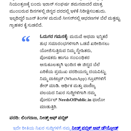
ನಿಯಂತ್ರಣಕ್ಕೆ ಬಂದು ಇರಾನ್ ಸಂಘರ್ಷ ಶಮನವಾದರೆ ಮಾತ್ರ
ಮುಂಬರುವ ದಿನಗಳಲ್ಲಿ ಚಿನ್ನದ ದರದಲ್ಲಿ ಇಳಿಕೆ ನಿರೀಕ್ಷಿಸಬಹುದು.
ಇಲ್ಲದಿದ್ದರೆ ಜೂನ್ ತಿಂಗಳ ಮದುವೆ ಸೀಸನ್‌ನಲ್ಲಿ ಆಭರಣಗಳ ಬೆಲೆ ಮತ್ತಷ್ಟು
ಗ್ರಾಹಕರ ಕೈ ಸುಡಲಿದೆ.
ಓದುಗರ ಗಮನಕ್ಕೆ:
ಮದುವೆ ಅಥವಾ ಇನ್ನಿತರೆ
ಶುಭ ಸಮಾರಂಭಗಳಿಗಾಗಿ ಒಡವೆ ಖರೀದಿಸಲು
ಯೋಜಿಸುತ್ತಿರುವ ನಿಮ್ಮ ಸ್ನೇಹಿತರು,
ಪೋಷಕರು ಹಾಗೂ ಸಂಬಂಧಿಕರ
ಅನುಕೂಲಕ್ಕಾಗಿ ಇಂದಿನ ಈ ಚಿನ್ನದ ಬೆಲೆ
ಏರಿಕೆಯ ಪ್ರಮುಖ ವರದಿಯನ್ನು ದಯವಿಟ್ಟು
ನಿಮ್ಮ ವಾಟ್ಸಾಪ್ (WhatsApp) ಗ್ರೂಪ್‌ಗಳಿಗೆ
ಶೇರ್ ಮಾಡಿ. ಆರ್ಥಿಕ ಮತ್ತು ವಾಣಿಜ್ಯ
ವಲಯದ ನಿಖರ ಸುದ್ದಿಗಳಿಗಾಗಿ ನಮ್ಮ
ಪೋರ್ಟಲ್
NeedsOfPublic.in
ಫಾಲೋ
ಮಾಡುತ್ತಿರಿ.
ವರದಿ: ಲಿಂಗರಾಜ, ನೀಡ್ಸ್ ಆಫ್ ಪಬ್ಲಿಕ್
ಇದೇ ರೀತಿಯ ನಿಖರ ಸುದ್ದಿಗಳಿಗೆ ನಮ್ಮ
ನೀಡ್ಸ್ ಪಬ್ಲಿಕ್ ಆಪ್ ಡೌನ್ಲೋಡ್