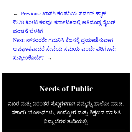
←
Previous:
ಖಾಸಗಿ ಕಂಪನಿಯ ಸರ್ವರ್ ಹ್ಯಾಕ್ –
₹378 ಕೋಟಿ ಕಳವು! ಕರ್ನಾಟಕದಲ್ಲಿ ಅತಿದೊಡ್ಡ ಸೈಬರ್
ವಂಚನೆ ಬೆಳಕಿಗೆ
Next:
ನೌಕರರರೇ ಗಮನಿಸಿ ಕೆಲಸಕ್ಕೆ ಪ್ರಯಾಣಿಸುವಾಗ
ಅಪಘಾತವಾದರೆ ಸೇವೆಯ ಸಮಯ ಎಂದೇ ಪರಿಗಣನೆ:
ಸುಪ್ರೀಂಕೋರ್ಟ್
→
Needs of Public
ನಿಖರ ಮತ್ತು ನಿರಂತರ ಸುದ್ದಿಗಳಿಗಾಗಿ ನಮ್ಮನ್ನು ಫಾಲೋ ಮಾಡಿ.
ಸರ್ಕಾರಿ ಯೋಜನೆಗಳು, ಉದ್ಯೋಗ ಮತ್ತು ಶಿಕ್ಷಣದ ಮಾಹಿತಿ
ನಿಮ್ಮ ಬೆರಳ ತುದಿಯಲ್ಲಿ.