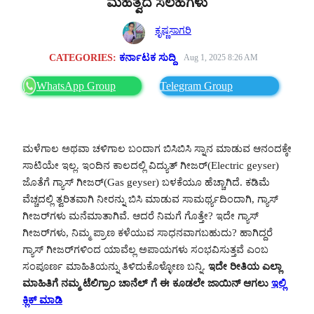
ಮಹತ್ವದ ಸಲಹೆಗಳು
ಕೃಷ್ಣಸಾಗರಿ
CATEGORIES:
ಕರ್ನಾಟಕ ಸುದ್ದಿ
Aug 1, 2025 8:26 AM
WhatsApp Group
Telegram Group
ಮಳೆಗಾಲ ಅಥವಾ ಚಳಿಗಾಲ ಬಂದಾಗ ಬಿಸಿಬಿಸಿ ಸ್ನಾನ ಮಾಡುವ ಆನಂದಕ್ಕೇ
ಸಾಟಿಯೇ ಇಲ್ಲ. ಇಂದಿನ ಕಾಲದಲ್ಲಿ ವಿದ್ಯುತ್‌ ಗೀಜರ್(Electric geyser)
ಜೊತೆಗೆ ಗ್ಯಾಸ್‌ ಗೀಜರ್(Gas geyser) ಬಳಕೆಯೂ ಹೆಚ್ಚಾಗಿದೆ. ಕಡಿಮೆ
ವೆಚ್ಚದಲ್ಲಿ ತ್ವರಿತವಾಗಿ ನೀರನ್ನು ಬಿಸಿ ಮಾಡುವ ಸಾಮರ್ಥ್ಯದಿಂದಾಗಿ, ಗ್ಯಾಸ್‌
ಗೀಜರ್‌ಗಳು ಮನೆಮಾತಾಗಿವೆ. ಆದರೆ ನಿಮಗೆ ಗೊತ್ತೇ? ಇದೇ ಗ್ಯಾಸ್‌
ಗೀಜರ್‌ಗಳು, ನಿಮ್ಮ ಪ್ರಾಣ ಕಳೆಯುವ ಸಾಧನವಾಗಬಹುದು? ಹಾಗಿದ್ದರೆ
ಗ್ಯಾಸ್‌ ಗೀಜರ್‌ಗಳಿಂದ ಯಾವೆಲ್ಲ ಅಪಾಯಗಳು ಸಂಭವಿಸುತ್ತವೆ ಎಂಬ
ಸಂಪೂರ್ಣ ಮಾಹಿತಿಯನ್ನು ತಿಳಿದುಕೊಳ್ಳೋಣ ಬನ್ನಿ.
ಇದೇ ರೀತಿಯ ಎಲ್ಲಾ
ಮಾಹಿತಿಗೆ ನಮ್ಮ ಟೆಲಿಗ್ರಾಂ ಚಾನೆಲ್ ಗೆ ಈ ಕೂಡಲೇ ಜಾಯಿನ್ ಆಗಲು
ಇಲ್ಲಿ
ಕ್ಲಿಕ್ ಮಾಡಿ