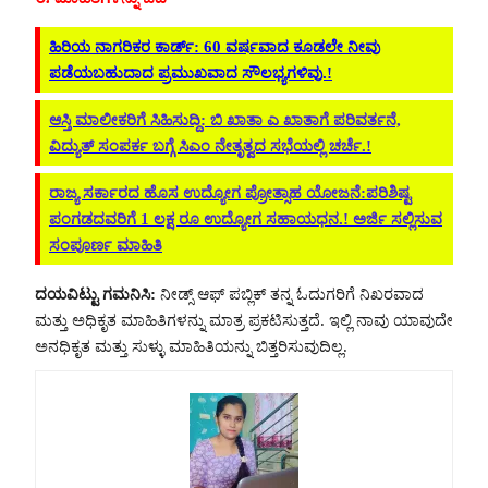
ಹಿರಿಯ ನಾಗರಿಕರ ಕಾರ್ಡ್‌: 60 ವರ್ಷವಾದ ಕೂಡಲೇ ನೀವು
ಪಡೆಯಬಹುದಾದ ಪ್ರಮುಖವಾದ ಸೌಲಭ್ಯಗಳಿವು.!
ಆಸ್ತಿ ಮಾಲೀಕರಿಗೆ ಸಿಹಿಸುದ್ದಿ: ಬಿ ಖಾತಾ ಎ ಖಾತಾಗೆ ಪರಿವರ್ತನೆ,
ವಿದ್ಯುತ್ ಸಂಪರ್ಕ ಬಗ್ಗೆ ಸಿಎಂ ನೇತೃತ್ವದ ಸಭೆಯಲ್ಲಿ ಚರ್ಚೆ.!
ರಾಜ್ಯ ಸರ್ಕಾರದ ಹೊಸ ಉದ್ಯೋಗ ಪ್ರೋತ್ಸಾಹ ಯೋಜನೆ:ಪರಿಶಿಷ್ಟ
ಪಂಗಡದವರಿಗೆ 1 ಲಕ್ಷ ರೂ ಉದ್ಯೋಗ ಸಹಾಯಧನ.! ಅರ್ಜಿ ಸಲ್ಲಿಸುವ
ಸಂಪೂರ್ಣ ಮಾಹಿತಿ
ದಯವಿಟ್ಟು ಗಮನಿಸಿ:
ನೀಡ್ಸ್ ಆಫ್ ಪಬ್ಲಿಕ್ ತನ್ನ ಓದುಗರಿಗೆ ನಿಖರವಾದ
ಮತ್ತು ಅಧಿಕೃತ ಮಾಹಿತಿಗಳನ್ನು ಮಾತ್ರ ಪ್ರಕಟಿಸುತ್ತದೆ. ಇಲ್ಲಿ ನಾವು ಯಾವುದೇ
ಅನಧಿಕೃತ ಮತ್ತು ಸುಳ್ಳು ಮಾಹಿತಿಯನ್ನು ಬಿತ್ತರಿಸುವುದಿಲ್ಲ.