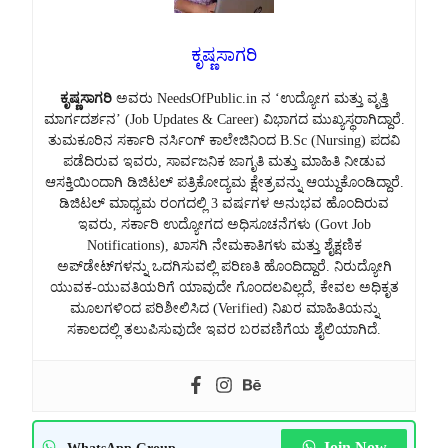
ಕೃಷ್ಣಸಾಗರಿ
ಕೃಷ್ಣಸಾಗರಿ
ಅವರು NeedsOfPublic.in ನ ‘ಉದ್ಯೋಗ ಮತ್ತು ವೃತ್ತಿ
ಮಾರ್ಗದರ್ಶನ’ (Job Updates & Career) ವಿಭಾಗದ ಮುಖ್ಯಸ್ಥರಾಗಿದ್ದಾರೆ.
ತುಮಕೂರಿನ ಸರ್ಕಾರಿ ನರ್ಸಿಂಗ್ ಕಾಲೇಜಿನಿಂದ B.Sc (Nursing) ಪದವಿ
ಪಡೆದಿರುವ ಇವರು, ಸಾರ್ವಜನಿಕ ಜಾಗೃತಿ ಮತ್ತು ಮಾಹಿತಿ ನೀಡುವ
ಆಸಕ್ತಿಯಿಂದಾಗಿ ಡಿಜಿಟಲ್ ಪತ್ರಿಕೋದ್ಯಮ ಕ್ಷೇತ್ರವನ್ನು ಆಯ್ದುಕೊಂಡಿದ್ದಾರೆ.
ಡಿಜಿಟಲ್ ಮಾಧ್ಯಮ ರಂಗದಲ್ಲಿ 3 ವರ್ಷಗಳ ಅನುಭವ ಹೊಂದಿರುವ
ಇವರು, ಸರ್ಕಾರಿ ಉದ್ಯೋಗದ ಅಧಿಸೂಚನೆಗಳು (Govt Job
Notifications), ಖಾಸಗಿ ನೇಮಕಾತಿಗಳು ಮತ್ತು ಶೈಕ್ಷಣಿಕ
ಅಪ್‌ಡೇಟ್‌ಗಳನ್ನು ಒದಗಿಸುವಲ್ಲಿ ಪರಿಣತಿ ಹೊಂದಿದ್ದಾರೆ. ನಿರುದ್ಯೋಗಿ
ಯುವಕ-ಯುವತಿಯರಿಗೆ ಯಾವುದೇ ಗೊಂದಲವಿಲ್ಲದೆ, ಕೇವಲ ಅಧಿಕೃತ
ಮೂಲಗಳಿಂದ ಪರಿಶೀಲಿಸಿದ (Verified) ನಿಖರ ಮಾಹಿತಿಯನ್ನು
ಸಕಾಲದಲ್ಲಿ ತಲುಪಿಸುವುದೇ ಇವರ ಬರವಣಿಗೆಯ ಶೈಲಿಯಾಗಿದೆ.
Join Now
WhatsApp Group