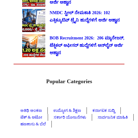
ಅರ್ಜಿ ಆಹ್ವಾನ
NMDC ಸ್ಟೀಲ್ ನೇಮಕಾತಿ 2026: 102
ಎಕ್ಸಿಕ್ಯೂಟಿವ್ ಟ್ರೈನಿ ಹುದ್ದೆಗಳಿಗೆ ಅರ್ಜಿ ಆಹ್ವಾನ
BOB Recruitment 2026: 206 ಮ್ಯಾನೇಜರ್,
ಟೆಕ್ನಿಕಲ್ ಆಫೀಸರ್ ಹುದ್ದೆಗಳಿಗೆ ಆನ್‌ಲೈನ್ ಅರ್ಜಿ
ಆಹ್ವಾನ
Popular Categories
ಅತಿಥಿ ಅಂಕಣ
ಉದ್ಯೋಗ & ಶಿಕ್ಷಣ
ಕರ್ನಾಟಕ ಸುದ್ದಿ
ಟೆಕ್ & ಆಟೋ
ಸರ್ಕಾರಿ ಯೋಜನೆಗಳು
ಸಾರ್ವಜನಿಕ ಮಾಹಿತಿ
ಹಣಕಾಸು & ಬೆಲೆ