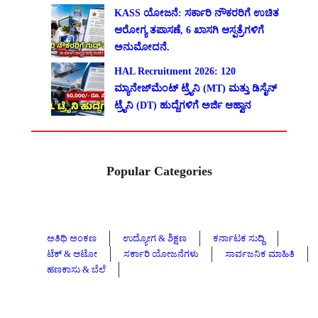
KASS ಯೋಜನೆ: ಸರ್ಕಾರಿ ನೌಕರರಿಗೆ ಉಚಿತ
ಆರೋಗ್ಯ ತಪಾಸಣೆ, 6 ಖಾಸಗಿ ಆಸ್ಪತ್ರೆಗಳಿಗೆ
ಅನುಮೋದನೆ.
HAL Recruitment 2026: 120
ಮ್ಯಾನೇಜ್‌ಮೆಂಟ್ ಟ್ರೈನಿ (MT) ಮತ್ತು ಡಿಸೈನ್
ಟ್ರೈನಿ (DT) ಹುದ್ದೆಗಳಿಗೆ ಅರ್ಜಿ ಆಹ್ವಾನ
Popular Categories
ಅತಿಥಿ ಅಂಕಣ
ಉದ್ಯೋಗ & ಶಿಕ್ಷಣ
ಕರ್ನಾಟಕ ಸುದ್ದಿ
ಟೆಕ್ & ಆಟೋ
ಸರ್ಕಾರಿ ಯೋಜನೆಗಳು
ಸಾರ್ವಜನಿಕ ಮಾಹಿತಿ
ಹಣಕಾಸು & ಬೆಲೆ