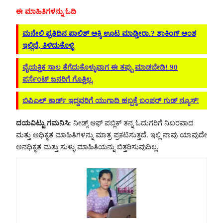
ಈ ಮಾಹಿತಿಗಳನ್ನು ಓದಿ
ಮನೇಲಿ ಪ್ರತಿದಿನ ಪಾಲಿಶ್ ಅಕ್ಕಿ ಊಟ ಮಾಡ್ತೀರಾ.? ಶಾಕಿಂಗ್ ಅಂಶ
ಇಲ್ಲಿದೆ, ತಿಳಿದುಕೊಳ್ಳಿ
ವೈಯಕ್ತಿಕ ಸಾಲ ತೆಗೆದುಕೊಳ್ಳುವಾಗ ಈ ತಪ್ಪು ಮಾಡಬೇಡಿ! 90
ಪರ್ಸೆಂಟ್ ಜನರಿಗೆ ಗೊತ್ತಿಲ್ಲ.
ಬಿಪಿಎಲ್ ಕಾರ್ಡ್ ಇದ್ದವರಿಗೆ ಯುಗಾದಿ ಹಬ್ಬಕ್ಕೆ ಬಂಪರ್ ಗುಡ್ ನ್ಯೂಸ್!
ದಯವಿಟ್ಟು ಗಮನಿಸಿ:
ನೀಡ್ಸ್ ಆಫ್ ಪಬ್ಲಿಕ್ ತನ್ನ ಓದುಗರಿಗೆ ನಿಖರವಾದ
ಮತ್ತು ಅಧಿಕೃತ ಮಾಹಿತಿಗಳನ್ನು ಮಾತ್ರ ಪ್ರಕಟಿಸುತ್ತದೆ. ಇಲ್ಲಿ ನಾವು ಯಾವುದೇ
ಅನಧಿಕೃತ ಮತ್ತು ಸುಳ್ಳು ಮಾಹಿತಿಯನ್ನು ಬಿತ್ತರಿಸುವುದಿಲ್ಲ.