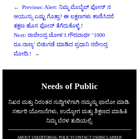
←
Previous:
Alert: ನಿಮ್ಮ ಮೊಬೈಲ್ ಫೋನ್ ನ
ಆಯುಸ್ಸು ಎಷ್ಟು ಗೊತ್ತಾ? ಈ ಲಕ್ಷಣಗಳು ಕಾಣಿಸಿದರೆ
ತಕ್ಷಣ ಹೊಸ ಫೋನ್ ತೆಗೆದುಕೊಳ್ಳಿ.!
Next:
ರಾಜೇಂದ್ರ ಚೋಳ I ಗೌರವಾರ್ಥ ‘1000
ರೂ.ನಾಣ್ಯ’ ಬಿಡುಗಡೆ ಮಾಡಿದ ಪ್ರಧಾನಿ ನರೇಂದ್ರ
ಮೋದಿ.!
→
Needs of Public
ನಿಖರ ಮತ್ತು ನಿರಂತರ ಸುದ್ದಿಗಳಿಗಾಗಿ ನಮ್ಮನ್ನು ಫಾಲೋ ಮಾಡಿ.
ಸರ್ಕಾರಿ ಯೋಜನೆಗಳು, ಉದ್ಯೋಗ ಮತ್ತು ಶಿಕ್ಷಣದ ಮಾಹಿತಿ
ನಿಮ್ಮ ಬೆರಳ ತುದಿಯಲ್ಲಿ.
ABOUT US
EDITORIAL POLICY
CONTACT US
DISCLAIMER