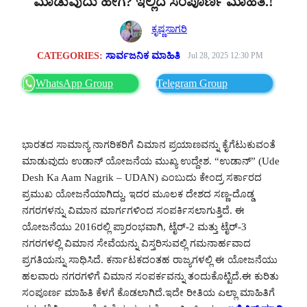
ಮಾಡುವುದು ಹೇಗೆ? ಇಲ್ಲಿದೆ ಸಂಪೂರ್ಣ ಮಾಹಿತಿ.!
ಕೃಷ್ಣಸಾಗರಿ
CATEGORIES:
ಸಾರ್ವಜನಿಕ ಮಾಹಿತಿ
Jul 28, 2025 12:30 PM
WhatsApp Group
Telegram Group
ಭಾರತದ ಸಾಮಾನ್ಯ ನಾಗರಿಕರಿಗೆ ವಿಮಾನ ಪ್ರಯಾಣವನ್ನು ಕೈಗೆಟುಕುವಂತೆ
ಮಾಡುವುದು ಉಡಾನ್ ಯೋಜನೆಯ ಮುಖ್ಯ ಉದ್ದೇಶ. “ಉಡಾನ್” (Ude
Desh Ka Aam Nagrik – UDAN) ಎಂಬುದು ಕೇಂದ್ರ ಸರ್ಕಾರದ
ಪ್ರಮುಖ ಯೋಜನೆಯಾಗಿದ್ದು, ಇದರ ಮೂಲಕ ದೇಶದ ಸಣ್ಣ-ದೊಡ್ಡ
ನಗರಗಳನ್ನು ವಿಮಾನ ಮಾರ್ಗಗಳಿಂದ ಸಂಪರ್ಕಿಸಲಾಗುತ್ತಿದೆ. ಈ
ಯೋಜನೆಯು 2016ರಲ್ಲಿ ಪ್ರಾರಂಭವಾಗಿ, ಟೈರ್-2 ಮತ್ತು ಟೈರ್-3
ನಗರಗಳಲ್ಲಿ ವಿಮಾನ ಸೇವೆಯನ್ನು ವಿಸ್ತರಿಸುವಲ್ಲಿ ಗಮನಾರ್ಹವಾದ
ಪ್ರಗತಿಯನ್ನು ಸಾಧಿಸಿದೆ. ಕರ್ನಾಟಕದಂತಹ ರಾಜ್ಯಗಳಲ್ಲಿ ಈ ಯೋಜನೆಯು
ಹಲವಾರು ನಗರಗಳಿಗೆ ವಿಮಾನ ಸಂಪರ್ಕವನ್ನು ತಂದುಕೊಟ್ಟಿದೆ.ಈ ಕುರಿತು
ಸಂಪೂರ್ಣ ಮಾಹಿತಿ ಕೆಳಗೆ ಕೊಡಲಾಗಿದೆ.ಇದೇ ರೀತಿಯ ಎಲ್ಲಾ ಮಾಹಿತಿಗೆ