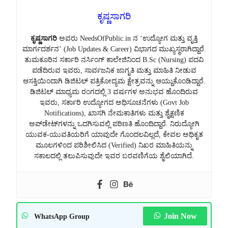
ಕೃಷ್ಣಸಾಗರಿ
ಕೃಷ್ಣಸಾಗರಿ
ಅವರು NeedsOfPublic.in ನ ‘ಉದ್ಯೋಗ ಮತ್ತು ವೃತ್ತಿ
ಮಾರ್ಗದರ್ಶನ’ (Job Updates & Career) ವಿಭಾಗದ ಮುಖ್ಯಸ್ಥರಾಗಿದ್ದಾರೆ.
ತುಮಕೂರಿನ ಸರ್ಕಾರಿ ನರ್ಸಿಂಗ್ ಕಾಲೇಜಿನಿಂದ B.Sc (Nursing) ಪದವಿ
ಪಡೆದಿರುವ ಇವರು, ಸಾರ್ವಜನಿಕ ಜಾಗೃತಿ ಮತ್ತು ಮಾಹಿತಿ ನೀಡುವ
ಆಸಕ್ತಿಯಿಂದಾಗಿ ಡಿಜಿಟಲ್ ಪತ್ರಿಕೋದ್ಯಮ ಕ್ಷೇತ್ರವನ್ನು ಆಯ್ದುಕೊಂಡಿದ್ದಾರೆ.
ಡಿಜಿಟಲ್ ಮಾಧ್ಯಮ ರಂಗದಲ್ಲಿ 3 ವರ್ಷಗಳ ಅನುಭವ ಹೊಂದಿರುವ
ಇವರು, ಸರ್ಕಾರಿ ಉದ್ಯೋಗದ ಅಧಿಸೂಚನೆಗಳು (Govt Job
Notifications), ಖಾಸಗಿ ನೇಮಕಾತಿಗಳು ಮತ್ತು ಶೈಕ್ಷಣಿಕ
ಅಪ್‌ಡೇಟ್‌ಗಳನ್ನು ಒದಗಿಸುವಲ್ಲಿ ಪರಿಣತಿ ಹೊಂದಿದ್ದಾರೆ. ನಿರುದ್ಯೋಗಿ
ಯುವಕ-ಯುವತಿಯರಿಗೆ ಯಾವುದೇ ಗೊಂದಲವಿಲ್ಲದೆ, ಕೇವಲ ಅಧಿಕೃತ
ಮೂಲಗಳಿಂದ ಪರಿಶೀಲಿಸಿದ (Verified) ನಿಖರ ಮಾಹಿತಿಯನ್ನು
ಸಕಾಲದಲ್ಲಿ ತಲುಪಿಸುವುದೇ ಇವರ ಬರವಣಿಗೆಯ ಶೈಲಿಯಾಗಿದೆ.
Join Now
WhatsApp Group