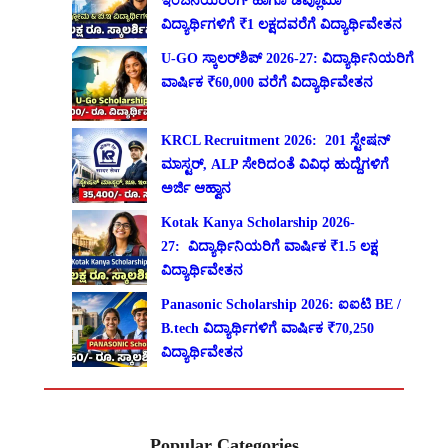
ಇಂಜಿನಿಯರಿಂಗ್ ಹಾಗೂ ಡಿಪ್ಲೊಮಾ
ವಿದ್ಯಾರ್ಥಿಗಳಿಗೆ ₹1 ಲಕ್ಷದವರೆಗೆ ವಿದ್ಯಾರ್ಥಿವೇತನ
U-GO ಸ್ಕಾಲರ್‌ಶಿಪ್ 2026-27: ವಿದ್ಯಾರ್ಥಿನಿಯರಿಗೆ
ವಾರ್ಷಿಕ ₹60,000 ವರೆಗೆ ವಿದ್ಯಾರ್ಥಿವೇತನ
KRCL Recruitment 2026: 201 ಸ್ಟೇಷನ್
ಮಾಸ್ಟರ್, ALP ಸೇರಿದಂತೆ ವಿವಿಧ ಹುದ್ದೆಗಳಿಗೆ
ಅರ್ಜಿ ಆಹ್ವಾನ
Kotak Kanya Scholarship 2026-
27: ವಿದ್ಯಾರ್ಥಿನಿಯರಿಗೆ ವಾರ್ಷಿಕ ₹1.5 ಲಕ್ಷ
ವಿದ್ಯಾರ್ಥಿವೇತನ
Panasonic Scholarship 2026: ಐಐಟಿ BE /
B.tech ವಿದ್ಯಾರ್ಥಿಗಳಿಗೆ ವಾರ್ಷಿಕ ₹70,250
ವಿದ್ಯಾರ್ಥಿವೇತನ
Popular Categories