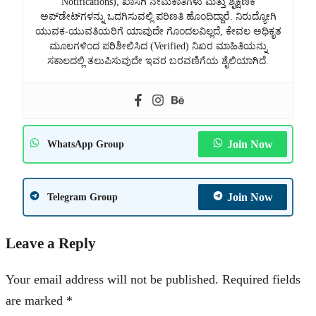
Notifications), ಖಾಸಗಿ ನೇಮಕಾತಿಗಳು ಮತ್ತು ಶೈಕ್ಷಣಿಕ
ಅಪ್‌ಡೇಟ್‌ಗಳನ್ನು ಒದಗಿಸುವಲ್ಲಿ ಪರಿಣತಿ ಹೊಂದಿದ್ದಾರೆ. ನಿರುದ್ಯೋಗಿ
ಯುವಕ-ಯುವತಿಯರಿಗೆ ಯಾವುದೇ ಗೊಂದಲವಿಲ್ಲದೆ, ಕೇವಲ ಅಧಿಕೃತ
ಮೂಲಗಳಿಂದ ಪರಿಶೀಲಿಸಿದ (Verified) ನಿಖರ ಮಾಹಿತಿಯನ್ನು
ಸಕಾಲದಲ್ಲಿ ತಲುಪಿಸುವುದೇ ಇವರ ಬರವಣಿಗೆಯ ಶೈಲಿಯಾಗಿದೆ.
Join Now
WhatsApp Group
Join Now
Telegram Group
Leave a Reply
Your email address will not be published.
Required fields
are marked
*