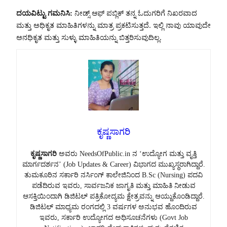
ದಯವಿಟ್ಟು ಗಮನಿಸಿ:
ನೀಡ್ಸ್ ಆಫ್ ಪಬ್ಲಿಕ್ ತನ್ನ ಓದುಗರಿಗೆ ನಿಖರವಾದ
ಮತ್ತು ಅಧಿಕೃತ ಮಾಹಿತಿಗಳನ್ನು ಮಾತ್ರ ಪ್ರಕಟಿಸುತ್ತದೆ. ಇಲ್ಲಿ ನಾವು ಯಾವುದೇ
ಅನಧಿಕೃತ ಮತ್ತು ಸುಳ್ಳು ಮಾಹಿತಿಯನ್ನು ಬಿತ್ತರಿಸುವುದಿಲ್ಲ.
ಕೃಷ್ಣಸಾಗರಿ
ಕೃಷ್ಣಸಾಗರಿ
ಅವರು NeedsOfPublic.in ನ ‘ಉದ್ಯೋಗ ಮತ್ತು ವೃತ್ತಿ
ಮಾರ್ಗದರ್ಶನ’ (Job Updates & Career) ವಿಭಾಗದ ಮುಖ್ಯಸ್ಥರಾಗಿದ್ದಾರೆ.
ತುಮಕೂರಿನ ಸರ್ಕಾರಿ ನರ್ಸಿಂಗ್ ಕಾಲೇಜಿನಿಂದ B.Sc (Nursing) ಪದವಿ
ಪಡೆದಿರುವ ಇವರು, ಸಾರ್ವಜನಿಕ ಜಾಗೃತಿ ಮತ್ತು ಮಾಹಿತಿ ನೀಡುವ
ಆಸಕ್ತಿಯಿಂದಾಗಿ ಡಿಜಿಟಲ್ ಪತ್ರಿಕೋದ್ಯಮ ಕ್ಷೇತ್ರವನ್ನು ಆಯ್ದುಕೊಂಡಿದ್ದಾರೆ.
ಡಿಜಿಟಲ್ ಮಾಧ್ಯಮ ರಂಗದಲ್ಲಿ 3 ವರ್ಷಗಳ ಅನುಭವ ಹೊಂದಿರುವ
ಇವರು, ಸರ್ಕಾರಿ ಉದ್ಯೋಗದ ಅಧಿಸೂಚನೆಗಳು (Govt Job