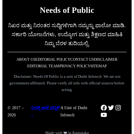
Needs of Public
ನಿಖರ ಮತ್ತು ನಿರಂತರ ಸುದ್ದಿಗಳಿಗಾಗಿ ನಮ್ಮನ್ನು ಫಾಲೋ ಮಾಡಿ.
ಸರ್ಕಾರಿ ಯೋಜನೆಗಳು, ಉದ್ಯೋಗ ಮತ್ತು ಶಿಕ್ಷಣದ ಮಾಹಿತಿ
ನಿಮ್ಮ ಬೆರಳ ತುದಿಯಲ್ಲಿ.
ABOUT US
EDITORIAL POLICY
CONTACT US
DISCLAIMER
EDITORIAL TEAM
PRIVACY POLICY
SITEMAP
Disclaimer: Needs Of Public is a unit of Duthi Infotech. We are not
government-affiliated. Please verify all info with official sources before
acting.
Facebook
Twitter
Instag
© 2017 –
ನೀಡ್ಸ್ ಆಫ್ ಪಬ್ಲಿಕ್
A Unit of Duthi
YouTube
2026
–
Infotech
Made with ❤️ in Karnataka