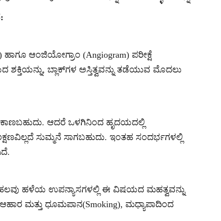
:
ECG) ಹಾಗೂ ಆಂಜಿಯೋಗ್ರಾಂ (Angiogram) ಪರೀಕ್ಷೆ
ದ ಶಕ್ತಿಯನ್ನು, ಬ್ಲಾಕ್‌ಗಳ ಅಸ್ತಿತ್ವವನ್ನು ತಡೆಯುವ ಮೊದಲು
ತೆ ಕಾಣಬಹುದು. ಆದರೆ ಒಳಗಿನಿಂದ ಹೃದಯದಲ್ಲಿ
ಲಕ್ಷಣವಿಲ್ಲದೆ ಸುಮ್ಮನೆ ಸಾಗಬಹುದು. ಇಂತಹ ಸಂದರ್ಭಗಳಲ್ಲಿ
ದೆ.
 ಅವರು ಹಲವು ಹಳೆಯ ಉಪನ್ಯಾಸಗಳಲ್ಲಿ ಈ ವಿಷಯದ ಮಹತ್ವವನ್ನು
ಬ್ಬಿನ ಆಹಾರ ಮತ್ತು ಧೂಮಪಾನ(Smoking), ಮಧ್ಯಾಪಾದಿಂದ