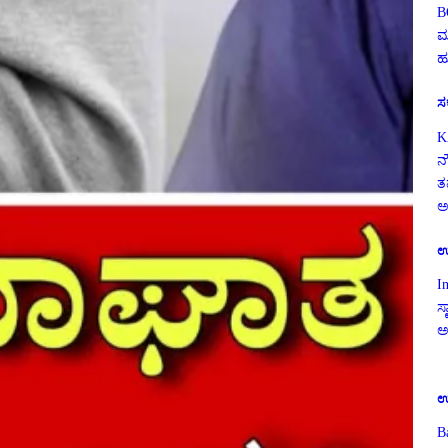
B
ಮ
ಹ
ಸ
K
ನ
ತ
ಅ
ಉ
I
ಸ್
ಅ
ಉ
B