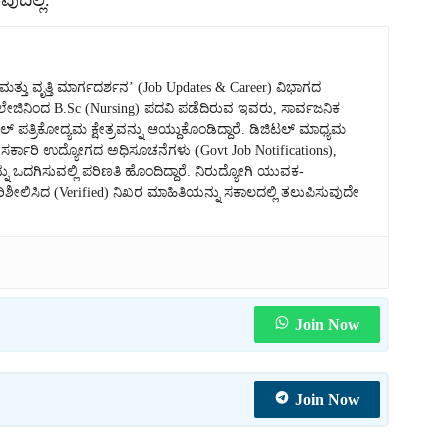
ುದಿಲ್ಲ.
ತು ವೃತ್ತಿ ಮಾರ್ಗದರ್ಶನ’ (Job Updates & Career) ವಿಭಾಗದ
 ಕಾಲೇಜಿನಿಂದ B.Sc (Nursing) ಪದವಿ ಪಡೆದಿರುವ ಇವರು, ಸಾರ್ವಜನಿಕ
್ ಪತ್ರಿಕೋದ್ಯಮ ಕ್ಷೇತ್ರವನ್ನು ಆಯ್ದುಕೊಂಡಿದ್ದಾರೆ. ಡಿಜಿಟಲ್ ಮಾಧ್ಯಮ
್ಕಾರಿ ಉದ್ಯೋಗದ ಅಧಿಸೂಚನೆಗಳು (Govt Job Notifications),
ನು ಒದಗಿಸುವಲ್ಲಿ ಪರಿಣತಿ ಹೊಂದಿದ್ದಾರೆ. ನಿರುದ್ಯೋಗಿ ಯುವಕ-
ಿಸಿದ (Verified) ನಿಖರ ಮಾಹಿತಿಯನ್ನು ಸಕಾಲದಲ್ಲಿ ತಲುಪಿಸುವುದೇ
Join Now
Join Now