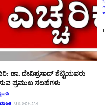
R
ಉ
ಆ
L
ಿರಿ: ಡಾ. ದೇವಿಪ್ರಸಾದ್ ಶೆಟ್ಟಿಯವರು
ಿಸುವ ಪ್ರಮುಖ ಸಲಹೆಗಳು
್ಣಸಾಗರಿ
ಮಾಹಿತಿ
Jul 19, 2025 9:15 AM