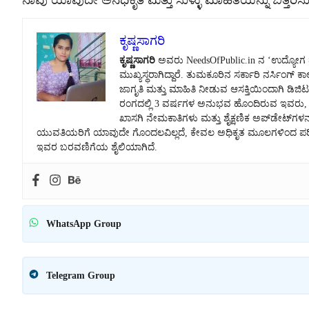
ನಾವು ಯಾವುದೇ ಅನಧಿಕೃತ ಮತ್ತು ಸುಳ್ಳು ಮಾಹಿತಿಯನ್ನು ಬಿತ್ತರಿಸುವ
ಕೃಷ್ಣಸಾಗರಿ
ಕೃಷ್ಣಸಾಗರಿ
ಅವರು NeedsOfPublic.in ನ ‘ಉದ್ಯೋಗ ಮತ್
ಮುಖ್ಯಸ್ಥರಾಗಿದ್ದಾರೆ. ತುಮಕೂರಿನ ಸರ್ಕಾರಿ ನರ್ಸಿಂಗ್
ಜಾಗೃತಿ ಮತ್ತು ಮಾಹಿತಿ ನೀಡುವ ಆಸಕ್ತಿಯಿಂದಾಗಿ ಡಿಜಿಟಲ
ರಂಗದಲ್ಲಿ 3 ವರ್ಷಗಳ ಅನುಭವ ಹೊಂದಿರುವ ಇವರು, ಸರ
ಖಾಸಗಿ ನೇಮಕಾತಿಗಳು ಮತ್ತು ಶೈಕ್ಷಣಿಕ ಅಪ್‌ಡೇಟ್‌ಗಳನ್
ಯುವತಿಯರಿಗೆ ಯಾವುದೇ ಗೊಂದಲವಿಲ್ಲದೆ, ಕೇವಲ ಅಧಿಕೃತ ಮೂಲಗಳಿಂದ ಪರಿಶೀಲ
ಇವರ ಬರವಣಿಗೆಯ ಶೈಲಿಯಾಗಿದೆ.
WhatsApp Group
Telegram Group