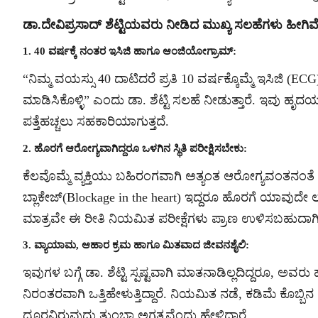
ಡಾ.ದೇವಿಪ್ರಸಾದ್ ಶೆಟ್ಟಿಯವರು ನೀಡಿದ ಮುಖ್ಯ ಸಲಹೆಗಳು ಹೀಗಿವೆ
1. 40 ವರ್ಷಕ್ಕೆ ನಂತರ ಇಸಿಜಿ ಹಾಗೂ ಆಂಜಿಯೋಗ್ರಾಮ್:
“ನಿಮ್ಮ ವಯಸ್ಸು 40 ದಾಟಿದರೆ ಪ್ರತಿ 10 ವರ್ಷಕ್ಕೊಮ್ಮೆ ಇಸಿಜಿ (
ಮಾಡಿಸಿಕೊಳ್ಳಿ” ಎಂದು ಡಾ. ಶೆಟ್ಟಿ ಸಲಹೆ ನೀಡುತ್ತಾರೆ. ಇವು ಹೃದಯ
ಪತ್ತೆಹಚ್ಚಲು ಸಹಕಾರಿಯಾಗುತ್ತದೆ.
2. ಹೊರಗೆ ಆರೋಗ್ಯವಾಗಿದ್ದರೂ ಒಳಗಿನ ಸ್ಥಿತಿ ಪರೀಕ್ಷಿಸಬೇಕು:
ಕೆಲವೊಮ್ಮೆ ವ್ಯಕ್ತಿಯು ಬಹಿರಂಗವಾಗಿ ಅತ್ಯಂತ ಆರೋಗ್ಯವಂತನಂ
ಬ್ಲಾಕೇಜ್(Blockage in the heart) ಇದ್ದರೂ ಹೊರಗೆ ಯಾವುದೇ 
ಮಾತ್ರವೇ ಈ ರೀತಿ ನಿಯಮಿತ ಪರೀಕ್ಷೆಗಳು ಪ್ರಾಣ ಉಳಿಸಬಹುದಾಗಿ
3. ವ್ಯಾಯಾಮ, ಆಹಾರ ಕ್ರಮ ಹಾಗೂ ಮಿತವಾದ ಜೀವನಶೈಲಿ:
ಇವುಗಳ ಬಗ್ಗೆ ಡಾ. ಶೆಟ್ಟಿ ಸ್ಪಷ್ಟವಾಗಿ ಮಾತನಾಡಿಲ್ಲದಿದ್ದರೂ,
ನಿರಂತರವಾಗಿ ಒತ್ತಿಹೇಳುತ್ತಿದ್ದಾರೆ. ನಿಯಮಿತ ನಡೆ, ಕಡಿಮೆ ಕೊ
ದೂರವಿರುವುದು ತುಂಬಾ ಅಗತ್ಯವೆಂದು ಹೇಳಿದ್ದಾರೆ.