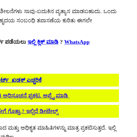
ಿಶೀಲನೆಗಳು ಸಾವು-ಬದುಕಿನ ವ್ಯತ್ಯಾಸ ಮಾಡಬಹುದು. ಒಂದು
ರೆ, ಹೃದಯ ಸಂಬಂಧಿ ತಪಾಸಣೆಯ ಕುರಿತು ಈಗಲೇ
ರ್ಟ್ ಪಡೆಯಲು
ಇಲ್ಲಿ ಕ್ಲಿಕ್ ಮಾಡಿ
?
WhatsApp
ೋರ್ಟ್ ಖಡಕ್ ಎಚ್ಚರಿಕೆ
ಿ ಅಧಿಸೂಚನೆ ಪ್ರಕಟ. ಅಪ್ಲೈ ಮಾಡಿ
ತ್ತಾ.? ಇಲ್ಲಿದೆ ಡೀಟೇಲ್ಸ್
ದ ಮತ್ತು ಅಧಿಕೃತ ಮಾಹಿತಿಗಳನ್ನು ಮಾತ್ರ ಪ್ರಕಟಿಸುತ್ತದೆ. ಇಲ್ಲಿ