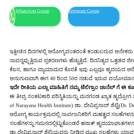
WhatsApp Group
Telegram Group
ಇತ್ತೀಚಿನ ದಿನಗಳಲ್ಲಿ ಆರೋಗ್ಯವಂತರಂತೆ ಕಂಡುಬರುವ ಅನೇಕರು 
ಸಾವನ್ನಪ್ಪುತ್ತಿರುವ ಪ್ರಕರಣಗಳು ಹೆಚ್ಚುತ್ತಿವೆ. ದಿನನಿತ್ಯದ ಒತ್ತ
ಕೆಲಸ, ಹಾಗೂ ವ್ಯಾಯಾಮದ ಕೊರತೆ ಇವು ಎಲ್ಲವೂ ಹೃದಯದ ಆರೋಗ್ಯ
ಅನುಗುಣವಾಗಿ ಈಗ 40 ರಿಂದ 50ರ ನಡುವೆ ಇರುವ ವಯೋಮಾನದ ಜನ
ಇದೇ ರೀತಿಯ ಎಲ್ಲಾ ಮಾಹಿತಿಗೆ ನಮ್ಮ ಟೆಲಿಗ್ರಾಂ ಚಾನೆಲ್ ಗೆ 
ಈ ತೀವ್ರ ಸಂಕಟಕಾರಿ ಪರಿಸ್ಥಿತಿಯನ್ನು ಮನಗಂಡ ಖ್ಯಾತ ಹೃದ್ರೋಗ 
of Narayana Health Institute) ಡಾ. ದೇವಿಪ್ರಸಾದ್ ಶೆಟ್ಟಿ(Dr.
ಆರೋಗ್ಯ ಕಾರ್ಯಕ್ರಮದಲ್ಲಿ ಸಾರ್ವಜನಿಕರಿಗೆ ಮಹತ್ವದ ಸಲಹೆಗಳನ್ನು
ಸಲಹೆಗಳನ್ನು ಗಮನದಲ್ಲಿಟ್ಟುಕೊಂಡರೆ ಹಠಾತ್ ಹೃದಯಾಘಾತಗಳನ್ನು ತ
ಡಾ.ದೇವಿಪ್ರಸಾದ್ ಶೆಟ್ಟಿಯವರು ನೀಡಿದ ಮುಖ್ಯ ಸಲಹೆಗಳು ಯಾವು