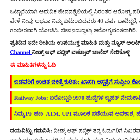
ಒಟ್ಟಾರೆಯಾಗಿ ಅಧುನಿಕ ಜೀವನಶೈಲಿಯಲ್ಲಿ ನಿರಂತರ ಆರೋಗ್ಯ ಪರ
ವೇಳೆ ನೀವು ಅಥವಾ ನಿಮ್ಮ ಕುಟುಂಬದವರು 40 ವರ್ಷ ದಾಟಿದ್ದ
ಗಂಭೀರವಾಗಿ ಯೋಚಿಸಿ. ಜೀವನದುದ್ದಕ್ಕೂ ಆರೋಗ್ಯವಂತರಾಗಿರಿ.
ಪ್ರತಿದಿನ ಇದೇ ರೀತಿಯ ಉಪಯುಕ್ತ ಮಾಹಿತಿ ಮತ್ತು ನ್ಯೂಸ್ ಅಲ
Channel
ನೀಡ್ಸ್ ಆಫ್ ಪಬ್ಲಿಕ್ ವಾಟ್ಸಾಪ್ ಚಾನೆಲ್ ಸೇರಿಕೊಳ್ಳಿ
ಈ ಮಾಹಿತಿಗಳನ್ನು ಓದಿ
ಬಡವರಿಗೆ ಉಚಿತ ಚಿಕಿತ್ಸೆ ಕುರಿತು; ಖಾಸಗಿ ಆಸ್ಪತ್ರೆಗೆ ಸುಪ್ರೀಂ ಕ
Railway Jobs: ಬರೋಬ್ಬರಿ 9970 ಹುದ್ದೆಗಳ ಬೃಹತ್ ನೇಮಕಾತ
ನಿಮ್ಮ PF ಹಣ ATM, UPI ಮೂಲಕ ಪಡೆಯುವ ಅವಕಾಶ, ಹೇಗೆ ಗೊ
ದಯವಿಟ್ಟು ಗಮನಿಸಿ:
ನೀಡ್ಸ್ ಆಫ್ ಪಬ್ಲಿಕ್ ತನ್ನ ಓದುಗರಿಗೆ ನಿಖರವಾ