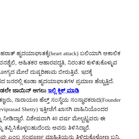
ಹಠಾತ್ ಹೃದಯಾಘಾತಕ್ಕೆ(heart attack) ಬಲಿಯಾಗಿ ಅಕಾಲಿಕ
ಡದ ಜೀವನಶೈಲಿ, ಅಹಿತಕರ ಆಹಾರಪದ್ಧತಿ, ನಿರಂತರ ಕುಳಿತುಕೊಳ್ಳುವ
ದ ಮೇಲೆ ದುಷ್ಪರಿಣಾಮ ಬೀರುತ್ತಿವೆ. ಇದಕ್ಕೆ
ರಲ್ಲಿ ಕೂಡಾ ಹೃದಯಾಘಾತಗಳ ಪ್ರಮಾಣ ಹೆಚ್ಚುತ್ತಿದೆ.
ಈ ಕೂಡಲೇ ಜಾಯಿನ್ ಆಗಲು
ಇಲ್ಲಿ ಕ್ಲಿಕ್ ಮಾಡಿ
ತಜ್ಞರು, ನಾರಾಯಣ ಹೆಲ್ತ್ ಸಂಸ್ಥೆಯ ಸಂಸ್ಥಾಪಕರಾದ(Founder
 Deviprasad Shetty) ಇತ್ತೀಚೆಗೆ ಖಾಸಗಿ ವಾಹಿನಿಯೊಂದರ
 ನೀಡಿದ್ದಾರೆ. ವಿಶೇಷವಾಗಿ 40 ವರ್ಷ ಮೇಲ್ಪಟ್ಟವರು ಈ
ಪ್ಪಿಸಿಕೊಳ್ಳಬಹುದೆಂದು ಅವರು ತಿಳಿಸಿದ್ದಾರೆ.
ವು ಎಂಬ ಸಂಪೂರ್ಣ ಮಾಹಿತಿಯನ್ನು ತಿಳಿದುಕೊಳ್ಳೋಣ ಬನ್ನಿ.