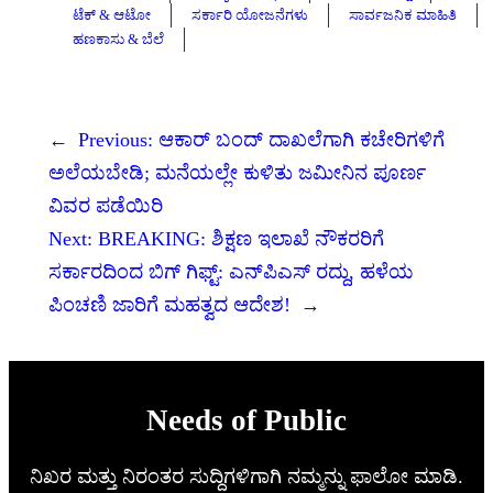
ಟೆಕ್ & ಆಟೋ
ಸರ್ಕಾರಿ ಯೋಜನೆಗಳು
ಸಾರ್ವಜನಿಕ ಮಾಹಿತಿ
ಹಣಕಾಸು & ಬೆಲೆ
←
Previous:
ಆಕಾರ್ ಬಂದ್ ದಾಖಲೆಗಾಗಿ ಕಚೇರಿಗಳಿಗೆ
ಅಲೆಯಬೇಡಿ; ಮನೆಯಲ್ಲೇ ಕುಳಿತು ಜಮೀನಿನ ಪೂರ್ಣ
ವಿವರ ಪಡೆಯಿರಿ
Next:
BREAKING: ಶಿಕ್ಷಣ ಇಲಾಖೆ ನೌಕರರಿಗೆ
ಸರ್ಕಾರದಿಂದ ಬಿಗ್ ಗಿಫ್ಟ್: ಎನ್‌ಪಿಎಸ್ ರದ್ದು, ಹಳೆಯ
ಪಿಂಚಣಿ ಜಾರಿಗೆ ಮಹತ್ವದ ಆದೇಶ!
→
Needs of Public
ನಿಖರ ಮತ್ತು ನಿರಂತರ ಸುದ್ದಿಗಳಿಗಾಗಿ ನಮ್ಮನ್ನು ಫಾಲೋ ಮಾಡಿ.