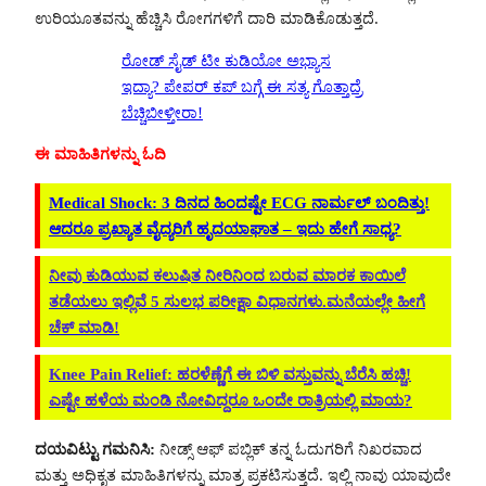
ಉರಿಯೂತವನ್ನು ಹೆಚ್ಚಿಸಿ ರೋಗಗಳಿಗೆ ದಾರಿ ಮಾಡಿಕೊಡುತ್ತದೆ.
ರೋಡ್ ಸೈಡ್ ಟೀ ಕುಡಿಯೋ ಅಭ್ಯಾಸ
ಇದ್ಯಾ? ಪೇಪರ್ ಕಪ್ ಬಗ್ಗೆ ಈ ಸತ್ಯ ಗೊತ್ತಾದ್ರೆ
ಬೆಚ್ಚಿಬೀಳ್ತೀರಾ!
ಈ ಮಾಹಿತಿಗಳನ್ನು ಓದಿ
Medical Shock: 3 ದಿನದ ಹಿಂದಷ್ಟೇ ECG ನಾರ್ಮಲ್ ಬಂದಿತ್ತು!
ಆದರೂ ಪ್ರಖ್ಯಾತ ವೈದ್ಯರಿಗೆ ಹೃದಯಾಘಾತ – ಇದು ಹೇಗೆ ಸಾಧ್ಯ?
ನೀವು ಕುಡಿಯುವ ಕಲುಷಿತ ನೀರಿನಿಂದ ಬರುವ ಮಾರಕ ಕಾಯಿಲೆ
ತಡೆಯಲು ಇಲ್ಲಿವೆ 5 ಸುಲಭ ಪರೀಕ್ಷಾ ವಿಧಾನಗಳು.ಮನೆಯಲ್ಲೇ ಹೀಗೆ
ಚೆಕ್ ಮಾಡಿ!
Knee Pain Relief: ಹರಳೆಣ್ಣೆಗೆ ಈ ಬಿಳಿ ವಸ್ತುವನ್ನು ಬೆರೆಸಿ ಹಚ್ಚಿ!
ಎಷ್ಟೇ ಹಳೆಯ ಮಂಡಿ ನೋವಿದ್ದರೂ ಒಂದೇ ರಾತ್ರಿಯಲ್ಲಿ ಮಾಯ?
ದಯವಿಟ್ಟು ಗಮನಿಸಿ:
ನೀಡ್ಸ್ ಆಫ್ ಪಬ್ಲಿಕ್ ತನ್ನ ಓದುಗರಿಗೆ ನಿಖರವಾದ
ಮತ್ತು ಅಧಿಕೃತ ಮಾಹಿತಿಗಳನ್ನು ಮಾತ್ರ ಪ್ರಕಟಿಸುತ್ತದೆ. ಇಲ್ಲಿ ನಾವು ಯಾವುದೇ