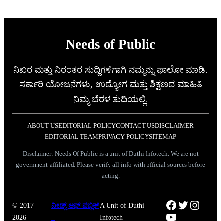
Needs of Public
ನಿಖರ ಮತ್ತು ನಿರಂತರ ಸುದ್ದಿಗಳಿಗಾಗಿ ನಮ್ಮನ್ನು ಫಾಲೋ ಮಾಡಿ.
ಸರ್ಕಾರಿ ಯೋಜನೆಗಳು, ಉದ್ಯೋಗ ಮತ್ತು ಶಿಕ್ಷಣದ ಮಾಹಿತಿ
ನಿಮ್ಮ ಬೆರಳ ತುದಿಯಲ್ಲಿ.
ABOUT US
EDITORIAL POLICY
CONTACT US
DISCLAIMER
EDITORIAL TEAM
PRIVACY POLICY
SITEMAP
Disclaimer: Needs Of Public is a unit of Duthi Infotech. We are not
government-affiliated. Please verify all info with official sources before
acting.
Facebook
Twitter
Instag
© 2017 –
ನೀಡ್ಸ್ ಆಫ್ ಪಬ್ಲಿಕ್
A Unit of Duthi
YouTube
2026
–
Infotech