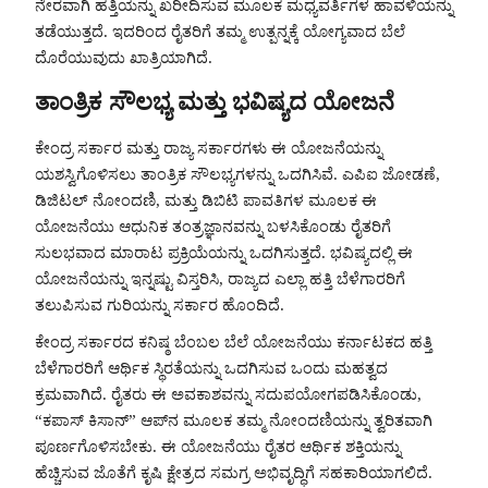
ನೇರವಾಗಿ ಹತ್ತಿಯನ್ನು ಖರೀದಿಸುವ ಮೂಲಕ ಮಧ್ಯವರ್ತಿಗಳ ಹಾವಳಿಯನ್ನು
ತಡೆಯುತ್ತದೆ. ಇದರಿಂದ ರೈತರಿಗೆ ತಮ್ಮ ಉತ್ಪನ್ನಕ್ಕೆ ಯೋಗ್ಯವಾದ ಬೆಲೆ
ದೊರೆಯುವುದು ಖಾತ್ರಿಯಾಗಿದೆ.
ತಾಂತ್ರಿಕ ಸೌಲಭ್ಯ ಮತ್ತು ಭವಿಷ್ಯದ ಯೋಜನೆ
ಕೇಂದ್ರ ಸರ್ಕಾರ ಮತ್ತು ರಾಜ್ಯ ಸರ್ಕಾರಗಳು ಈ ಯೋಜನೆಯನ್ನು
ಯಶಸ್ವಿಗೊಳಿಸಲು ತಾಂತ್ರಿಕ ಸೌಲಭ್ಯಗಳನ್ನು ಒದಗಿಸಿವೆ. ಎಪಿಐ ಜೋಡಣೆ,
ಡಿಜಿಟಲ್ ನೋಂದಣಿ, ಮತ್ತು ಡಿಬಿಟಿ ಪಾವತಿಗಳ ಮೂಲಕ ಈ
ಯೋಜನೆಯು ಆಧುನಿಕ ತಂತ್ರಜ್ಞಾನವನ್ನು ಬಳಸಿಕೊಂಡು ರೈತರಿಗೆ
ಸುಲಭವಾದ ಮಾರಾಟ ಪ್ರಕ್ರಿಯೆಯನ್ನು ಒದಗಿಸುತ್ತದೆ. ಭವಿಷ್ಯದಲ್ಲಿ ಈ
ಯೋಜನೆಯನ್ನು ಇನ್ನಷ್ಟು ವಿಸ್ತರಿಸಿ, ರಾಜ್ಯದ ಎಲ್ಲಾ ಹತ್ತಿ ಬೆಳೆಗಾರರಿಗೆ
ತಲುಪಿಸುವ ಗುರಿಯನ್ನು ಸರ್ಕಾರ ಹೊಂದಿದೆ.
ಕೇಂದ್ರ ಸರ್ಕಾರದ ಕನಿಷ್ಠ ಬೆಂಬಲ ಬೆಲೆ ಯೋಜನೆಯು ಕರ್ನಾಟಕದ ಹತ್ತಿ
ಬೆಳೆಗಾರರಿಗೆ ಆರ್ಥಿಕ ಸ್ಥಿರತೆಯನ್ನು ಒದಗಿಸುವ ಒಂದು ಮಹತ್ವದ
ಕ್ರಮವಾಗಿದೆ. ರೈತರು ಈ ಅವಕಾಶವನ್ನು ಸದುಪಯೋಗಪಡಿಸಿಕೊಂಡು,
“ಕಪಾಸ್ ಕಿಸಾನ್” ಆಪ್‌ನ ಮೂಲಕ ತಮ್ಮ ನೋಂದಣಿಯನ್ನು ತ್ವರಿತವಾಗಿ
ಪೂರ್ಣಗೊಳಿಸಬೇಕು. ಈ ಯೋಜನೆಯು ರೈತರ ಆರ್ಥಿಕ ಶಕ್ತಿಯನ್ನು
ಹೆಚ್ಚಿಸುವ ಜೊತೆಗೆ ಕೃಷಿ ಕ್ಷೇತ್ರದ ಸಮಗ್ರ ಅಭಿವೃದ್ಧಿಗೆ ಸಹಕಾರಿಯಾಗಲಿದೆ.