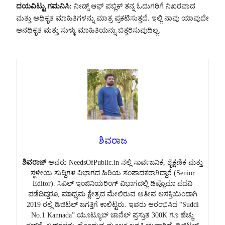
ದಯವಿಟ್ಟು ಗಮನಿಸಿ:
ನೀಡ್ಸ್ ಆಫ್ ಪಬ್ಲಿಕ್ ತನ್ನ ಓದುಗರಿಗೆ ನಿಖರವಾದ
ಮತ್ತು ಅಧಿಕೃತ ಮಾಹಿತಿಗಳನ್ನು ಮಾತ್ರ ಪ್ರಕಟಿಸುತ್ತದೆ. ಇಲ್ಲಿ ನಾವು ಯಾವುದೇ
ಅನಧಿಕೃತ ಮತ್ತು ಸುಳ್ಳು ಮಾಹಿತಿಯನ್ನು ಬಿತ್ತರಿಸುವುದಿಲ್ಲ.
ಶಿವರಾಜ
ಶಿವರಾಜ್
ಅವರು NeedsOfPublic.in ನಲ್ಲಿ ಸಾರ್ವಜನಿಕ, ಶೈಕ್ಷಣಿಕ ಮತ್ತು
ಸ್ಥಳೀಯ ಸುದ್ದಿಗಳ ವಿಭಾಗದ ಹಿರಿಯ ಸಂಪಾದಕರಾಗಿದ್ದಾರೆ (Senior
Editor). ಸಿವಿಲ್ ಇಂಜಿನಿಯರಿಂಗ್ ವಿಭಾಗದಲ್ಲಿ ಡಿಪ್ಲೊಮಾ ಪದವಿ
ಪಡೆದಿದ್ದರೂ, ಮಾಧ್ಯಮ ಕ್ಷೇತ್ರದ ಮೇಲಿರುವ ಅತೀವ ಆಸಕ್ತಿಯಿಂದಾಗಿ
2019 ರಲ್ಲಿ ಡಿಜಿಟಲ್ ಜಗತ್ತಿಗೆ ಕಾಲಿಟ್ಟರು. ಇವರು ಆರಂಭಿಸಿದ “Suddi
No.1 Kannada” ಯೂಟ್ಯೂಬ್ ಚಾನೆಲ್ ಪ್ರಸ್ತುತ 300K ಗೂ ಹೆಚ್ಚು