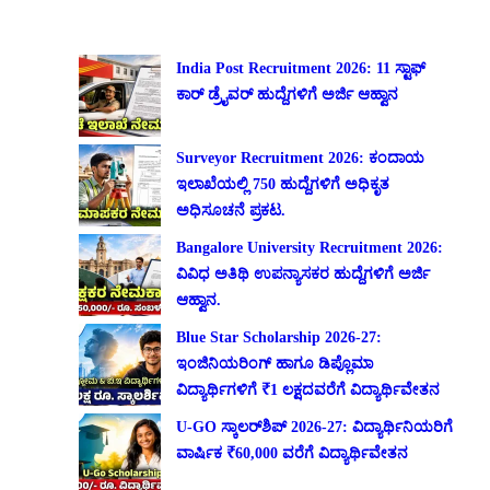
India Post Recruitment 2026: 11 ಸ್ಟಾಫ್
ಕಾರ್ ಡ್ರೈವರ್ ಹುದ್ದೆಗಳಿಗೆ ಅರ್ಜಿ ಆಹ್ವಾನ
Surveyor Recruitment 2026: ಕಂದಾಯ
ಇಲಾಖೆಯಲ್ಲಿ 750 ಹುದ್ದೆಗಳಿಗೆ ಅಧಿಕೃತ
ಅಧಿಸೂಚನೆ ಪ್ರಕಟ.
Bangalore University Recruitment 2026:
ವಿವಿಧ ಅತಿಥಿ ಉಪನ್ಯಾಸಕರ ಹುದ್ದೆಗಳಿಗೆ ಅರ್ಜಿ
ಆಹ್ವಾನ.
Blue Star Scholarship 2026-27:
ಇಂಜಿನಿಯರಿಂಗ್ ಹಾಗೂ ಡಿಪ್ಲೊಮಾ
ವಿದ್ಯಾರ್ಥಿಗಳಿಗೆ ₹1 ಲಕ್ಷದವರೆಗೆ ವಿದ್ಯಾರ್ಥಿವೇತನ
U-GO ಸ್ಕಾಲರ್‌ಶಿಪ್ 2026-27: ವಿದ್ಯಾರ್ಥಿನಿಯರಿಗೆ
ವಾರ್ಷಿಕ ₹60,000 ವರೆಗೆ ವಿದ್ಯಾರ್ಥಿವೇತನ