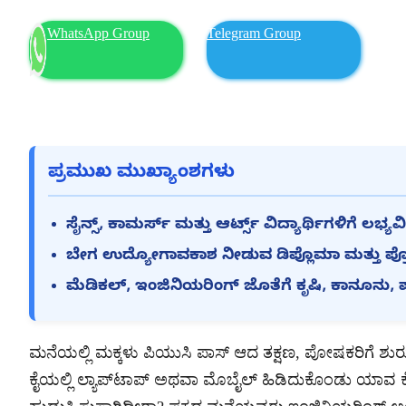
WhatsApp Group
Telegram Group
ಪ್ರಮುಖ ಮುಖ್ಯಾಂಶಗಳು
ಸೈನ್ಸ್, ಕಾಮರ್ಸ್ ಮತ್ತು ಆರ್ಟ್ಸ್ ವಿದ್ಯಾರ್ಥಿಗಳಿಗೆ ಲ
ಬೇಗ ಉದ್ಯೋಗಾವಕಾಶ ನೀಡುವ ಡಿಪ್ಲೊಮಾ ಮತ್ತು ಪ್ರ
ಮೆಡಿಕಲ್, ಇಂಜಿನಿಯರಿಂಗ್ ಜೊತೆಗೆ ಕೃಷಿ, ಕಾನೂನು, 
ಮನೆಯಲ್ಲಿ ಮಕ್ಕಳು ಪಿಯುಸಿ ಪಾಸ್ ಆದ ತಕ್ಷಣ, ಪೋಷಕರಿಗೆ ಶುರ
ಕೈಯಲ್ಲಿ ಲ್ಯಾಪ್‌ಟಾಪ್ ಅಥವಾ ಮೊಬೈಲ್ ಹಿಡಿದುಕೊಂಡು ಯಾವ ಕೋರ