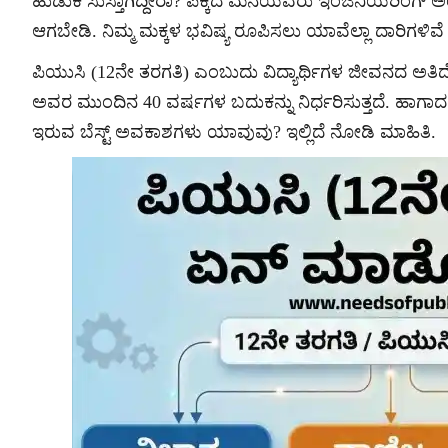
ಹುಡುಕಿ ಸುಸ್ತಾಗಿದ್ದೀರಾ? ಪಕ್ಕದ ಮನೆಯವರು ಇಂಜಿನಿಯರಿಂಗ್ ಅಂ
ಆಗಬೇಡಿ. ನಿಮ್ಮ ಮಕ್ಕಳ ಭವಿಷ್ಯ ರೂಪಿಸಲು ಯಾವೆಲ್ಲಾ ದಾರಿಗಳಿವೆ ಎ
ಪಿಯುಸಿ (12ನೇ ತರಗತಿ) ಎಂಬುದು ವಿದ್ಯಾರ್ಥಿಗಳ ಜೀವನದ ಅತಿದೊಡ
ಅವರ ಮುಂದಿನ 40 ವರ್ಷಗಳ ಬದುಕನ್ನು ನಿರ್ಧರಿಸುತ್ತದೆ. ಹಾಗಾದರೆ, 
ಇರುವ ಬೆಸ್ಟ್ ಅವಕಾಶಗಳು ಯಾವುವು? ಇಲ್ಲಿದೆ ನೋಡಿ ಮಾಹಿತಿ.