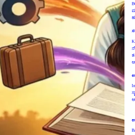
B
ಮ
ಹ
ಸ
K
ನ
ತ
ಅ
ಉ
I
ಸ್
ಅ
ಉ
B