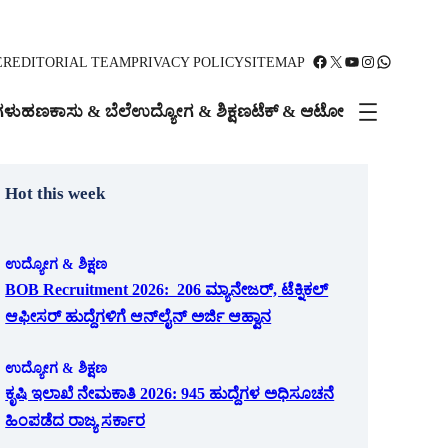
Facebook
X
YouTube
Instagram
WhatsApp
ER
EDITORIAL TEAM
PRIVACY POLICY
SITEMAP
ಗಳು
ಹಣಕಾಸು & ಬೆಲೆ
ಉದ್ಯೋಗ & ಶಿಕ್ಷಣ
ಟೆಕ್ & ಆಟೋ
Hot this week
ಉದ್ಯೋಗ & ಶಿಕ್ಷಣ
BOB Recruitment 2026: 206 ಮ್ಯಾನೇಜರ್, ಟೆಕ್ನಿಕಲ್
ಆಫೀಸರ್ ಹುದ್ದೆಗಳಿಗೆ ಆನ್‌ಲೈನ್ ಅರ್ಜಿ ಆಹ್ವಾನ
ಉದ್ಯೋಗ & ಶಿಕ್ಷಣ
ಕೃಷಿ ಇಲಾಖೆ ನೇಮಕಾತಿ 2026: 945 ಹುದ್ದೆಗಳ ಅಧಿಸೂಚನೆ
ಹಿಂಪಡೆದ ರಾಜ್ಯ ಸರ್ಕಾರ