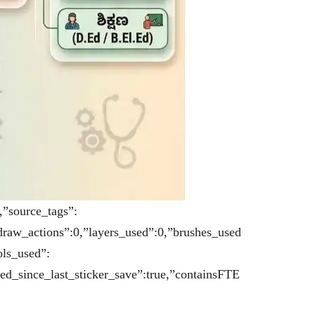
,”source_tags”:
draw_actions”:0,”layers_used”:0,”brushes_used
ols_used”:
ted_since_last_sticker_save”:true,”containsFTE