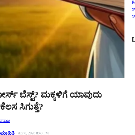
R
ಉ
ಆ
L
ಸ್ ಬೆಸ್ಟ್? ಮಕ್ಕಳಿಗೆ ಯಾವುದು
ೆಲಸ ಸಿಗುತ್ತೆ?
ಿವರಾಜ
 ಮಾಹಿತಿ
Apr 8, 2026 8:48 PM