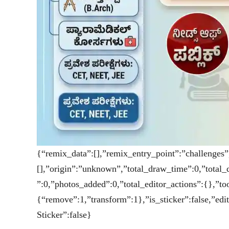
{“remix_data”:[],”remix_entry_point”:”challenges”
[],”origin”:”unknown”,”total_draw_time”:0,”total_
”:0,”photos_added”:0,”total_editor_actions”:{},”to
{“remove”:1,”transform”:1},”is_sticker”:false,”edi
Sticker”:false}