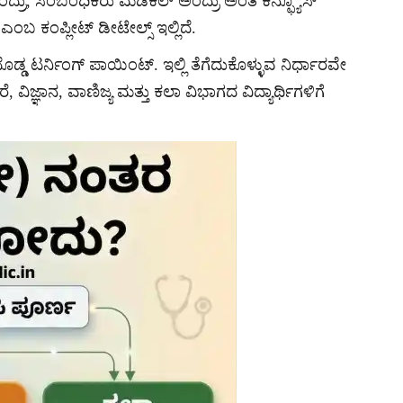
ದ್ರು, ಸಂಬಂಧಿಕರು ಮೆಡಿಕಲ್ ಅಂದ್ರು ಅಂತ ಕನ್ಫ್ಯೂಸ್
ಂಬ ಕಂಪ್ಲೀಟ್ ಡೀಟೇಲ್ಸ್ ಇಲ್ಲಿದೆ.
್ಡ ಟರ್ನಿಂಗ್ ಪಾಯಿಂಟ್. ಇಲ್ಲಿ ತೆಗೆದುಕೊಳ್ಳುವ ನಿರ್ಧಾರವೇ
ವಿಜ್ಞಾನ, ವಾಣಿಜ್ಯ ಮತ್ತು ಕಲಾ ವಿಭಾಗದ ವಿದ್ಯಾರ್ಥಿಗಳಿಗೆ