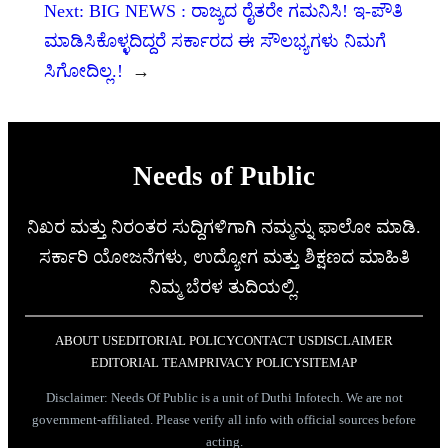
Next:
BIG NEWS : ರಾಜ್ಯದ ರೈತರೇ ಗಮನಿಸಿ! ಇ-ಪೌತಿ
ಮಾಡಿಸಿಕೊಳ್ಳದಿದ್ದರೆ ಸರ್ಕಾರದ ಈ ಸೌಲಭ್ಯಗಳು ನಿಮಗೆ
ಸಿಗೋದಿಲ್ಲ.!
→
Needs of Public
ನಿಖರ ಮತ್ತು ನಿರಂತರ ಸುದ್ದಿಗಳಿಗಾಗಿ ನಮ್ಮನ್ನು ಫಾಲೋ ಮಾಡಿ.
ಸರ್ಕಾರಿ ಯೋಜನೆಗಳು, ಉದ್ಯೋಗ ಮತ್ತು ಶಿಕ್ಷಣದ ಮಾಹಿತಿ
ನಿಮ್ಮ ಬೆರಳ ತುದಿಯಲ್ಲಿ.
ABOUT US
EDITORIAL POLICY
CONTACT US
DISCLAIMER
EDITORIAL TEAM
PRIVACY POLICY
SITEMAP
Disclaimer: Needs Of Public is a unit of Duthi Infotech. We are not
government-affiliated. Please verify all info with official sources before
acting.