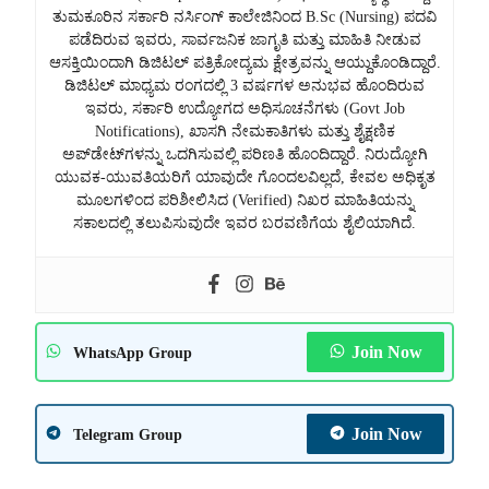
ತುಮಕೂರಿನ ಸರ್ಕಾರಿ ನರ್ಸಿಂಗ್ ಕಾಲೇಜಿನಿಂದ B.Sc (Nursing) ಪದವಿ
ಪಡೆದಿರುವ ಇವರು, ಸಾರ್ವಜನಿಕ ಜಾಗೃತಿ ಮತ್ತು ಮಾಹಿತಿ ನೀಡುವ
ಆಸಕ್ತಿಯಿಂದಾಗಿ ಡಿಜಿಟಲ್ ಪತ್ರಿಕೋದ್ಯಮ ಕ್ಷೇತ್ರವನ್ನು ಆಯ್ದುಕೊಂಡಿದ್ದಾರೆ.
ಡಿಜಿಟಲ್ ಮಾಧ್ಯಮ ರಂಗದಲ್ಲಿ 3 ವರ್ಷಗಳ ಅನುಭವ ಹೊಂದಿರುವ
ಇವರು, ಸರ್ಕಾರಿ ಉದ್ಯೋಗದ ಅಧಿಸೂಚನೆಗಳು (Govt Job
Notifications), ಖಾಸಗಿ ನೇಮಕಾತಿಗಳು ಮತ್ತು ಶೈಕ್ಷಣಿಕ
ಅಪ್‌ಡೇಟ್‌ಗಳನ್ನು ಒದಗಿಸುವಲ್ಲಿ ಪರಿಣತಿ ಹೊಂದಿದ್ದಾರೆ. ನಿರುದ್ಯೋಗಿ
ಯುವಕ-ಯುವತಿಯರಿಗೆ ಯಾವುದೇ ಗೊಂದಲವಿಲ್ಲದೆ, ಕೇವಲ ಅಧಿಕೃತ
ಮೂಲಗಳಿಂದ ಪರಿಶೀಲಿಸಿದ (Verified) ನಿಖರ ಮಾಹಿತಿಯನ್ನು
ಸಕಾಲದಲ್ಲಿ ತಲುಪಿಸುವುದೇ ಇವರ ಬರವಣಿಗೆಯ ಶೈಲಿಯಾಗಿದೆ.
Join Now
WhatsApp Group
Join Now
Telegram Group