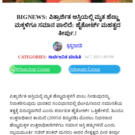
BIGNEWS: ಪಿತ್ರಾರ್ಜಿತ ಆಸ್ತಿಯಲ್ಲಿ ಮೃತ ಹೆಣ್ಣು
ಮಕ್ಕಳಿಗೂ ಸಮಾನ ಪಾಲಿದೆ: ಹೈಕೋರ್ಟ್ ಮಹತ್ವದ
ತೀರ್ಪು.!
ಕೃಷ್ಣಸಾಗರಿ
CATEGORIES:
ಸಾರ್ವಜನಿಕ ಮಾಹಿತಿ
Jul 7, 2025 1:09 PM
WhatsApp Group
Telegram Group
ಪಿತ್ರಾರ್ಜಿತ ಆಸ್ತಿಯಲ್ಲಿ ಮೃತ ಹೆಣ್ಣುಮಕ್ಕಳಿಗೆ ಪಾಲು ನೀಡುವುದನ್ನು
ನಿರಾಕರಿಸುವುದು ಭಾರತದ ಸಂವಿಧಾನದಲ್ಲಿ ಘೋಷಿಸಲಾದ ಸಮಾನತೆಯ
ತತ್ವಕ್ಕೆ ವಿರುದ್ಧವಾಗಿದೆ ಎಂದು ಕರ್ನಾಟಕ ಹೈಕೋರ್ಟ್ ಒತ್ತಿಹೇಳಿದೆ. ಹಿಂದೂ
ಉತ್ತರಾಧಿಕಾರ ಕಾಯಿದೆ (2005ರ ತಿದ್ದುಪಡಿ) ಮೊದಲು ನಿಧನರಾದ
ಹೆಣ್ಣುಮಕ್ಕಳ ಉತ್ತರಾಧಿಕಾರಿಗಳಿಗೂ ಸಮಾನ ಆಸ್ತಿ ಹಕ್ಕುಗಳಿವೆ ಎಂದು
ನ್ಯಾಯಮೂರ್ತಿ ಸಚಿನ್ ಶಂಕರ್ ಮಗದಂ ಅವರ ನೇತೃತ್ವದ ಪೀಠ ತೀರ್ಪು