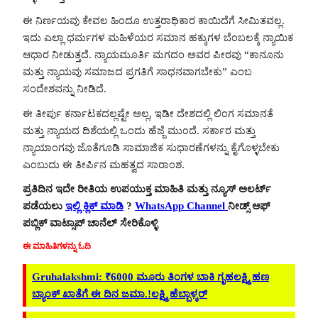
ಈ ನಿರ್ಣಯವು ಕೇವಲ ಹಿಂದೂ ಉತ್ತರಾಧಿಕಾರ ಕಾಯಿದೆಗೆ ಸೀಮಿತವಲ್ಲ.
ಇದು ಎಲ್ಲಾ ಧರ್ಮಗಳ ಮಹಿಳೆಯರ ಸಮಾನ ಹಕ್ಕುಗಳ ಬೆಂಬಲಕ್ಕೆ ನ್ಯಾಯಿಕ
ಆಧಾರ ನೀಡುತ್ತದೆ. ನ್ಯಾಯಮೂರ್ತಿ ಮಗದಂ ಅವರ ಪೀಠವು “ಕಾನೂನು
ಮತ್ತು ನ್ಯಾಯವು ಸಮಾಜದ ಪ್ರಗತಿಗೆ ಸಾಧನವಾಗಬೇಕು” ಎಂಬ
ಸಂದೇಶವನ್ನು ನೀಡಿದೆ.
ಈ ತೀರ್ಪು ಕರ್ನಾಟಕದಲ್ಲಷ್ಟೇ ಅಲ್ಲ, ಇಡೀ ದೇಶದಲ್ಲಿ ಲಿಂಗ ಸಮಾನತೆ
ಮತ್ತು ನ್ಯಾಯದ ದಿಶೆಯಲ್ಲಿ ಒಂದು ಹೆಜ್ಜೆ ಮುಂದೆ. ಸರ್ಕಾರ ಮತ್ತು
ನ್ಯಾಯಾಂಗವು ಜೊತೆಗೂಡಿ ಸಾಮಾಜಿಕ ಸುಧಾರಣೆಗಳನ್ನು ಕೈಗೊಳ್ಳಬೇಕು
ಎಂಬುದು ಈ ತೀರ್ಪಿನ ಮಹತ್ವದ ಸಾರಾಂಶ.
ಪ್ರತಿದಿನ ಇದೇ ರೀತಿಯ ಉಪಯುಕ್ತ ಮಾಹಿತಿ ಮತ್ತು ನ್ಯೂಸ್ ಅಲರ್ಟ್
ಪಡೆಯಲು
ಇಲ್ಲಿ ಕ್ಲಿಕ್ ಮಾಡಿ
?
WhatsApp Channel
ನೀಡ್ಸ್ ಆಫ್
ಪಬ್ಲಿಕ್ ವಾಟ್ಸಾಪ್ ಚಾನೆಲ್ ಸೇರಿಕೊಳ್ಳಿ
ಈ ಮಾಹಿತಿಗಳನ್ನು ಓದಿ
Gruhalakshmi: ₹6000 ಮೂರು ತಿಂಗಳ ಬಾಕಿ ಗೃಹಲಕ್ಷ್ಮಿ ಹಣ
ಬ್ಯಾಂಕ್ ಖಾತೆಗೆ ಈ ದಿನ ಜಮಾ.!ಲಕ್ಷ್ಮಿ ಹೆಬ್ಬಾಳ್ಕರ್