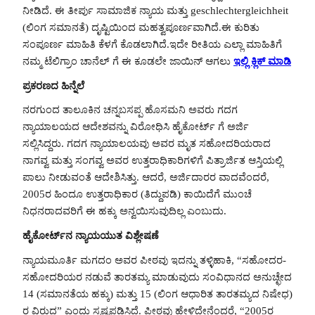
ನೀಡಿದೆ. ಈ ತೀರ್ಪು ಸಾಮಾಜಿಕ ನ್ಯಾಯ ಮತ್ತು geschlechtergleichheit
(ಲಿಂಗ ಸಮಾನತೆ) ದೃಷ್ಟಿಯಿಂದ ಮಹತ್ವಪೂರ್ಣವಾಗಿದೆ.ಈ ಕುರಿತು
ಸಂಪೂರ್ಣ ಮಾಹಿತಿ ಕೆಳಗೆ ಕೊಡಲಾಗಿದೆ.ಇದೇ ರೀತಿಯ ಎಲ್ಲಾ ಮಾಹಿತಿಗೆ
ನಮ್ಮ ಟೆಲಿಗ್ರಾಂ ಚಾನೆಲ್ ಗೆ ಈ ಕೂಡಲೇ ಜಾಯಿನ್ ಆಗಲು
ಇಲ್ಲಿ ಕ್ಲಿಕ್ ಮಾಡಿ
ಪ್ರಕರಣದ ಹಿನ್ನೆಲೆ
ನರಗುಂದ ತಾಲೂಕಿನ ಚನ್ನಬಸಪ್ಪ ಹೊಸಮನಿ ಅವರು ಗದಗ
ನ್ಯಾಯಾಲಯದ ಆದೇಶವನ್ನು ವಿರೋಧಿಸಿ ಹೈಕೋರ್ಟ್ ಗೆ ಅರ್ಜಿ
ಸಲ್ಲಿಸಿದ್ದರು. ಗದಗ ನ್ಯಾಯಾಲಯವು ಅವರ ಮೃತ ಸಹೋದರಿಯರಾದ
ನಾಗವ್ವ ಮತ್ತು ಸಂಗವ್ವ ಅವರ ಉತ್ತರಾಧಿಕಾರಿಗಳಿಗೆ ಪಿತ್ರಾರ್ಜಿತ ಆಸ್ತಿಯಲ್ಲಿ
ಪಾಲು ನೀಡುವಂತೆ ಆದೇಶಿಸಿತ್ತು. ಆದರೆ, ಅರ್ಜಿದಾರರ ವಾದವೆಂದರೆ,
2005ರ ಹಿಂದೂ ಉತ್ತರಾಧಿಕಾರ (ತಿದ್ದುಪಡಿ) ಕಾಯಿದೆಗೆ ಮುಂಚೆ
ನಿಧನರಾದವರಿಗೆ ಈ ಹಕ್ಕು ಅನ್ವಯಿಸುವುದಿಲ್ಲ ಎಂಬುದು.
ಹೈಕೋರ್ಟ್‌ನ ನ್ಯಾಯಯುತ ವಿಶ್ಲೇಷಣೆ
ನ್ಯಾಯಮೂರ್ತಿ ಮಗದಂ ಅವರ ಪೀಠವು ಇದನ್ನು ತಳ್ಳಿಹಾಕಿ, “ಸಹೋದರ-
ಸಹೋದರಿಯರ ನಡುವೆ ತಾರತಮ್ಯ ಮಾಡುವುದು ಸಂವಿಧಾನದ ಅನುಚ್ಛೇದ
14 (ಸಮಾನತೆಯ ಹಕ್ಕು) ಮತ್ತು 15 (ಲಿಂಗ ಆಧಾರಿತ ತಾರತಮ್ಯದ ನಿಷೇಧ)
ರ ವಿರುದ್ಧ” ಎಂದು ಸ್ಪಷ್ಟಪಡಿಸಿದೆ. ಪೀಠವು ಹೇಳಿದ್ದೇನೆಂದರೆ, “2005ರ