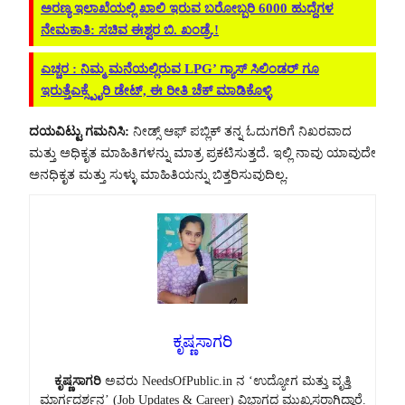
ಅರಣ್ಯ ‌ಇಲಾಖೆಯಲ್ಲಿ ಖಾಲಿ ಇರುವ ಬರೋಬ್ಬರಿ 6000 ಹುದ್ದೆಗಳ
ನೇಮಕಾತಿ: ಸಚಿವ ಈಶ್ವರ ಬಿ. ಖಂಡ್ರೆ.!
ಎಚ್ಚರ : ನಿಮ್ಮ ಮನೆಯಲ್ಲಿರುವ LPG’ ಗ್ಯಾಸ್ ಸಿಲಿಂಡರ್ ಗೂ
ಇರುತ್ತೆಎಕ್ಸ್ಪೈರಿ ಡೇಟ್, ಈ ರೀತಿ ಚೆಕ್ ಮಾಡಿಕೊಳ್ಳಿ
ದಯವಿಟ್ಟು ಗಮನಿಸಿ:
ನೀಡ್ಸ್ ಆಫ್ ಪಬ್ಲಿಕ್ ತನ್ನ ಓದುಗರಿಗೆ ನಿಖರವಾದ
ಮತ್ತು ಅಧಿಕೃತ ಮಾಹಿತಿಗಳನ್ನು ಮಾತ್ರ ಪ್ರಕಟಿಸುತ್ತದೆ. ಇಲ್ಲಿ ನಾವು ಯಾವುದೇ
ಅನಧಿಕೃತ ಮತ್ತು ಸುಳ್ಳು ಮಾಹಿತಿಯನ್ನು ಬಿತ್ತರಿಸುವುದಿಲ್ಲ.
ಕೃಷ್ಣಸಾಗರಿ
ಕೃಷ್ಣಸಾಗರಿ
ಅವರು NeedsOfPublic.in ನ ‘ಉದ್ಯೋಗ ಮತ್ತು ವೃತ್ತಿ
ಮಾರ್ಗದರ್ಶನ’ (Job Updates & Career) ವಿಭಾಗದ ಮುಖ್ಯಸ್ಥರಾಗಿದ್ದಾರೆ.