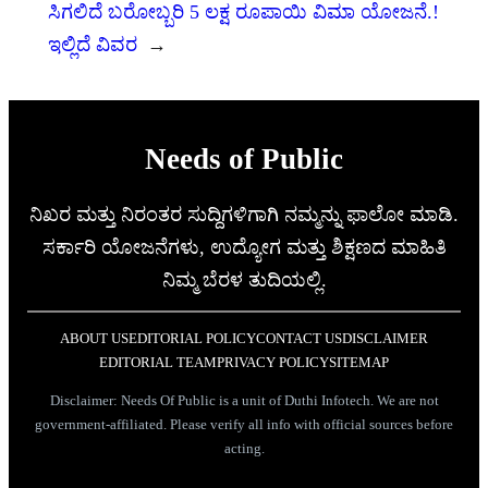
ಸಿಗಲಿದೆ ಬರೋಬ್ಬರಿ 5 ಲಕ್ಷ ರೂಪಾಯಿ ವಿಮಾ ಯೋಜನೆ.!
ಇಲ್ಲಿದೆ ವಿವರ
→
Needs of Public
ನಿಖರ ಮತ್ತು ನಿರಂತರ ಸುದ್ದಿಗಳಿಗಾಗಿ ನಮ್ಮನ್ನು ಫಾಲೋ ಮಾಡಿ.
ಸರ್ಕಾರಿ ಯೋಜನೆಗಳು, ಉದ್ಯೋಗ ಮತ್ತು ಶಿಕ್ಷಣದ ಮಾಹಿತಿ
ನಿಮ್ಮ ಬೆರಳ ತುದಿಯಲ್ಲಿ.
ABOUT US
EDITORIAL POLICY
CONTACT US
DISCLAIMER
EDITORIAL TEAM
PRIVACY POLICY
SITEMAP
Disclaimer: Needs Of Public is a unit of Duthi Infotech. We are not
government-affiliated. Please verify all info with official sources before
acting.