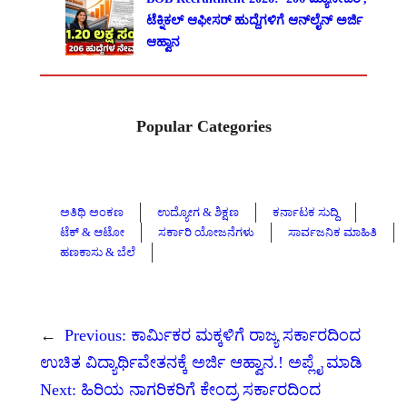
ಟೆಕ್ನಿಕಲ್ ಆಫೀಸರ್ ಹುದ್ದೆಗಳಿಗೆ ಆನ್‌ಲೈನ್ ಅರ್ಜಿ
ಆಹ್ವಾನ
Popular Categories
ಅತಿಥಿ ಅಂಕಣ
ಉದ್ಯೋಗ & ಶಿಕ್ಷಣ
ಕರ್ನಾಟಕ ಸುದ್ದಿ
ಟೆಕ್ & ಆಟೋ
ಸರ್ಕಾರಿ ಯೋಜನೆಗಳು
ಸಾರ್ವಜನಿಕ ಮಾಹಿತಿ
ಹಣಕಾಸು & ಬೆಲೆ
←
Previous:
ಕಾರ್ಮಿಕರ ಮಕ್ಕಳಿಗೆ ರಾಜ್ಯ ಸರ್ಕಾರದಿಂದ
ಉಚಿತ ವಿದ್ಯಾರ್ಥಿವೇತನಕ್ಕೆ ಅರ್ಜಿ ಆಹ್ವಾನ.! ಅಪ್ಲೈ ಮಾಡಿ
Next:
ಹಿರಿಯ ನಾಗರಿಕರಿಗೆ ಕೇಂದ್ರ ಸರ್ಕಾರದಿಂದ