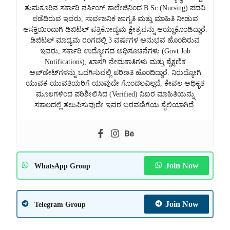
ತುಮಕೂರಿನ ಸರ್ಕಾರಿ ನರ್ಸಿಂಗ್ ಕಾಲೇಜಿನಿಂದ B.Sc (Nursing) ಪದವಿ
ಪಡೆದಿರುವ ಇವರು, ಸಾರ್ವಜನಿಕ ಜಾಗೃತಿ ಮತ್ತು ಮಾಹಿತಿ ನೀಡುವ
ಆಸಕ್ತಿಯಿಂದಾಗಿ ಡಿಜಿಟಲ್ ಪತ್ರಿಕೋದ್ಯಮ ಕ್ಷೇತ್ರವನ್ನು ಆಯ್ದುಕೊಂಡಿದ್ದಾರೆ.
ಡಿಜಿಟಲ್ ಮಾಧ್ಯಮ ರಂಗದಲ್ಲಿ 3 ವರ್ಷಗಳ ಅನುಭವ ಹೊಂದಿರುವ
ಇವರು, ಸರ್ಕಾರಿ ಉದ್ಯೋಗದ ಅಧಿಸೂಚನೆಗಳು (Govt Job
Notifications), ಖಾಸಗಿ ನೇಮಕಾತಿಗಳು ಮತ್ತು ಶೈಕ್ಷಣಿಕ
ಅಪ್‌ಡೇಟ್‌ಗಳನ್ನು ಒದಗಿಸುವಲ್ಲಿ ಪರಿಣತಿ ಹೊಂದಿದ್ದಾರೆ. ನಿರುದ್ಯೋಗಿ
ಯುವಕ-ಯುವತಿಯರಿಗೆ ಯಾವುದೇ ಗೊಂದಲವಿಲ್ಲದೆ, ಕೇವಲ ಅಧಿಕೃತ
ಮೂಲಗಳಿಂದ ಪರಿಶೀಲಿಸಿದ (Verified) ನಿಖರ ಮಾಹಿತಿಯನ್ನು
ಸಕಾಲದಲ್ಲಿ ತಲುಪಿಸುವುದೇ ಇವರ ಬರವಣಿಗೆಯ ಶೈಲಿಯಾಗಿದೆ.
Join Now
WhatsApp Group
Join Now
Telegram Group