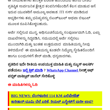
ಈ ನೇಮಕಾತಿಗಳು ತಾಂತ್ರಿಕ ಪರಿಣತಿ ಹೊಂದಿರುವ ಹಾಗೂ ದೇಶದ
ಪ್ರತಿಷ್ಠಿತ ಸಾರ್ವಜನಿಕ ಕ್ಷೇತ್ರದ ಕಂಪನಿಗಳೊಂದಿಗೆ ಕೆಲಸ ಮಾಡುವ ಆಸೆ
ಇರುವ ಯುವಕರಿಗೆ ಅಮೂಲ್ಯ ಅವಕಾಶ. ITI ಸರ್ಸ್‌ ಮಾಡಿರುವ
ಅಭ್ಯರ್ಥಿಗಳು ತಮ್ಮ ಭವಿಷ್ಯವನ್ನು ಬಿಎಚ್‌ಇಎಲ್ ಅಥವಾ ಬಿಇಎಲ್
ಮೂಲಕ ರೂಪಿಸಿಕೊಳ್ಳಬಹುದು.
ಅರ್ಜಿ ಸಲ್ಲಿಸುವ ಮುನ್ನ, ಅಧಿಸೂಚನೆಯನ್ನು ಸಂಪೂರ್ಣವಾಗಿ ಓದಿ, ಎಲ್ಲಾ
ದಾಖಲೆಗಳನ್ನು ಸಿದ್ಧಪಡಿಸಿ, ಸಮಯದಲ್ಲಿ ಅರ್ಜಿ ಸಲ್ಲಿಸಲು
ಮುಂದಾಗಿರಿ.ಮತ್ತು ಇಂತಹ ಉತ್ತಮವಾದ ಮಾಹಿತಿಯನ್ನು ನೀವು
ತಿಳಿದಮೇಲೆ ಈ ಮಾಹಿತಿಯನ್ನು ಕೂಡಲೇ ನಿಮ್ಮೆಲ್ಲಾ ಸ್ನೇಹಿತರೊಂದಿಗೆ
ಹಾಗೂ ಬಂಧುಗಳಿಗೆ ಶೇರ್ ಮಾಡಿ, ಧನ್ಯವಾದಗಳು.
ಪ್ರತಿದಿನ ಇದೇ ರೀತಿಯ ಉಪಯುಕ್ತ ಮಾಹಿತಿ ಮತ್ತು ನ್ಯೂಸ್ ಅಲರ್ಟ್
ಪಡೆಯಲು
ಇಲ್ಲಿ ಕ್ಲಿಕ್ ಮಾಡಿ
?
WhatsApp Channel
ನೀಡ್ಸ್ ಆಫ್
ಪಬ್ಲಿಕ್ ವಾಟ್ಸಾಪ್ ಚಾನೆಲ್ ಸೇರಿಕೊಳ್ಳಿ
ಈ ಮಾಹಿತಿಗಳನ್ನು ಓದಿ
BIG NEWS: ಬೆಂಗಳೂರಿನ 114 KM ಎಲಿವೇಟೆಡ್
ಕಾರಿಡಾರ್:ಭೂಮಿ ಬೆಲೆ ಏರಿಕೆ, ರಿಯಲ್​ ಎಸ್ಟೇಟ್​ಗೆ ಭಾರೀ ಲಾಭ?