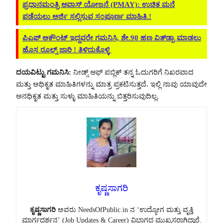
ಪ್ರಧಾನಮಂತ್ರಿ ಆವಾಸ್ ಯೋಜನೆ (PMAY): ಉಚಿತ ಮನೆ
ಪಡೆಯಲು ಅರ್ಜಿ ಸಲ್ಲಿಸುವ ಸಂಪೂರ್ಣ ಮಾಹಿತಿ.!
ಪಿಎಫ್ ಅಕೌಂಟ್ ಇದ್ದವರೇ ಗಮನಿಸಿ, ಶೇ.90 ಹಣ ವಿತ್‌ಡ್ರಾ ಮಾಡಲು
ಹೊಸ ರೂಲ್ಸ್ ಜಾರಿ ! ತಿಳಿದುಕೊಳ್ಳಿ
ದಯವಿಟ್ಟು ಗಮನಿಸಿ:
ನೀಡ್ಸ್ ಆಫ್ ಪಬ್ಲಿಕ್ ತನ್ನ ಓದುಗರಿಗೆ ನಿಖರವಾದ
ಮತ್ತು ಅಧಿಕೃತ ಮಾಹಿತಿಗಳನ್ನು ಮಾತ್ರ ಪ್ರಕಟಿಸುತ್ತದೆ. ಇಲ್ಲಿ ನಾವು ಯಾವುದೇ
ಅನಧಿಕೃತ ಮತ್ತು ಸುಳ್ಳು ಮಾಹಿತಿಯನ್ನು ಬಿತ್ತರಿಸುವುದಿಲ್ಲ.
ಕೃಷ್ಣಸಾಗರಿ
ಕೃಷ್ಣಸಾಗರಿ
ಅವರು NeedsOfPublic.in ನ ‘ಉದ್ಯೋಗ ಮತ್ತು ವೃತ್ತಿ
ಮಾರ್ಗದರ್ಶನ’ (Job Updates & Career) ವಿಭಾಗದ ಮುಖ್ಯಸ್ಥರಾಗಿದ್ದಾರೆ.