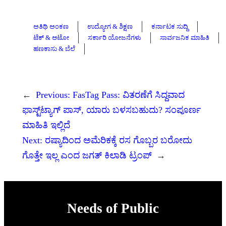
ಅತಿಥಿ ಅಂಕಣ
ಉದ್ಯೋಗ & ಶಿಕ್ಷಣ
ಕರ್ನಾಟಕ ಸುದ್ದಿ
ಟೆಕ್ & ಆಟೋ
ಸರ್ಕಾರಿ ಯೋಜನೆಗಳು
ಸಾರ್ವಜನಿಕ ಮಾಹಿತಿ
ಹಣಕಾಸು & ಬೆಲೆ
←
Previous:
FasTag Pass: ವಿತರಣೆಗೆ ಸಿದ್ದವಾದ
ಫಾಸ್ಟ್‌ಟ್ಯಾಗ್ ಪಾಸ್, ಯಾರು ಬಳಸಬಹುದು? ಸಂಪೂರ್ಣ
ಮಾಹಿತಿ ಇಲ್ಲಿದೆ
Next:
ರಷ್ಯಾದಿಂದ ಅಮೆರಿಕಕ್ಕೆ ರಸ ಗೊಬ್ಬರ ಬರೋದು
ಗೊತ್ತೇ ಇಲ್ಲ ಎಂದ ಜಗತ್‌ ಕಿಲಾಡಿ ಟ್ರಂಪ್
→
Needs of Public