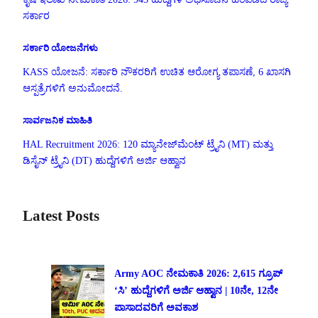
ಸರ್ಕಾರ
ಸರ್ಕಾರಿ ಯೋಜನೆಗಳು
KASS ಯೋಜನೆ: ಸರ್ಕಾರಿ ನೌಕರರಿಗೆ ಉಚಿತ ಆರೋಗ್ಯ ತಪಾಸಣೆ, 6 ಖಾಸಗಿ
ಆಸ್ಪತ್ರೆಗಳಿಗೆ ಅನುಮೋದನೆ.
ಸಾರ್ವಜನಿಕ ಮಾಹಿತಿ
HAL Recruitment 2026: 120 ಮ್ಯಾನೇಜ್‌ಮೆಂಟ್ ಟ್ರೈನಿ (MT) ಮತ್ತು
ಡಿಸೈನ್ ಟ್ರೈನಿ (DT) ಹುದ್ದೆಗಳಿಗೆ ಅರ್ಜಿ ಆಹ್ವಾನ
Latest Posts
Army AOC ನೇಮಕಾತಿ 2026: 2,615 ಗ್ರೂಪ್
‘ಸಿ’ ಹುದ್ದೆಗಳಿಗೆ ಅರ್ಜಿ ಆಹ್ವಾನ | 10ನೇ, 12ನೇ
ಪಾಸಾದವರಿಗೆ ಅವಕಾಶ