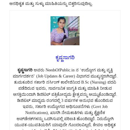
ಅನಧಿಕೃತ ಮತ್ತು ಸುಳ್ಳು ಮಾಹಿತಿಯನ್ನು ಬಿತ್ತರಿಸುವುದಿಲ್ಲ.
ಕೃಷ್ಣಸಾಗರಿ
ಕೃಷ್ಣಸಾಗರಿ
ಅವರು NeedsOfPublic.in ನ ‘ಉದ್ಯೋಗ ಮತ್ತು ವೃತ್ತಿ
ಮಾರ್ಗದರ್ಶನ’ (Job Updates & Career) ವಿಭಾಗದ ಮುಖ್ಯಸ್ಥರಾಗಿದ್ದಾರೆ.
ತುಮಕೂರಿನ ಸರ್ಕಾರಿ ನರ್ಸಿಂಗ್ ಕಾಲೇಜಿನಿಂದ B.Sc (Nursing) ಪದವಿ
ಪಡೆದಿರುವ ಇವರು, ಸಾರ್ವಜನಿಕ ಜಾಗೃತಿ ಮತ್ತು ಮಾಹಿತಿ ನೀಡುವ
ಆಸಕ್ತಿಯಿಂದಾಗಿ ಡಿಜಿಟಲ್ ಪತ್ರಿಕೋದ್ಯಮ ಕ್ಷೇತ್ರವನ್ನು ಆಯ್ದುಕೊಂಡಿದ್ದಾರೆ.
ಡಿಜಿಟಲ್ ಮಾಧ್ಯಮ ರಂಗದಲ್ಲಿ 3 ವರ್ಷಗಳ ಅನುಭವ ಹೊಂದಿರುವ
ಇವರು, ಸರ್ಕಾರಿ ಉದ್ಯೋಗದ ಅಧಿಸೂಚನೆಗಳು (Govt Job
Notifications), ಖಾಸಗಿ ನೇಮಕಾತಿಗಳು ಮತ್ತು ಶೈಕ್ಷಣಿಕ
ಅಪ್‌ಡೇಟ್‌ಗಳನ್ನು ಒದಗಿಸುವಲ್ಲಿ ಪರಿಣತಿ ಹೊಂದಿದ್ದಾರೆ. ನಿರುದ್ಯೋಗಿ
ಯುವಕ-ಯುವತಿಯರಿಗೆ ಯಾವುದೇ ಗೊಂದಲವಿಲ್ಲದೆ, ಕೇವಲ ಅಧಿಕೃತ