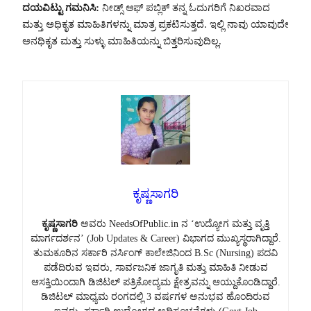
ದಯವಿಟ್ಟು ಗಮನಿಸಿ:
ನೀಡ್ಸ್ ಆಫ್ ಪಬ್ಲಿಕ್ ತನ್ನ ಓದುಗರಿಗೆ ನಿಖರವಾದ
ಮತ್ತು ಅಧಿಕೃತ ಮಾಹಿತಿಗಳನ್ನು ಮಾತ್ರ ಪ್ರಕಟಿಸುತ್ತದೆ. ಇಲ್ಲಿ ನಾವು ಯಾವುದೇ
ಅನಧಿಕೃತ ಮತ್ತು ಸುಳ್ಳು ಮಾಹಿತಿಯನ್ನು ಬಿತ್ತರಿಸುವುದಿಲ್ಲ.
ಕೃಷ್ಣಸಾಗರಿ
ಕೃಷ್ಣಸಾಗರಿ
ಅವರು NeedsOfPublic.in ನ ‘ಉದ್ಯೋಗ ಮತ್ತು ವೃತ್ತಿ
ಮಾರ್ಗದರ್ಶನ’ (Job Updates & Career) ವಿಭಾಗದ ಮುಖ್ಯಸ್ಥರಾಗಿದ್ದಾರೆ.
ತುಮಕೂರಿನ ಸರ್ಕಾರಿ ನರ್ಸಿಂಗ್ ಕಾಲೇಜಿನಿಂದ B.Sc (Nursing) ಪದವಿ
ಪಡೆದಿರುವ ಇವರು, ಸಾರ್ವಜನಿಕ ಜಾಗೃತಿ ಮತ್ತು ಮಾಹಿತಿ ನೀಡುವ
ಆಸಕ್ತಿಯಿಂದಾಗಿ ಡಿಜಿಟಲ್ ಪತ್ರಿಕೋದ್ಯಮ ಕ್ಷೇತ್ರವನ್ನು ಆಯ್ದುಕೊಂಡಿದ್ದಾರೆ.
ಡಿಜಿಟಲ್ ಮಾಧ್ಯಮ ರಂಗದಲ್ಲಿ 3 ವರ್ಷಗಳ ಅನುಭವ ಹೊಂದಿರುವ