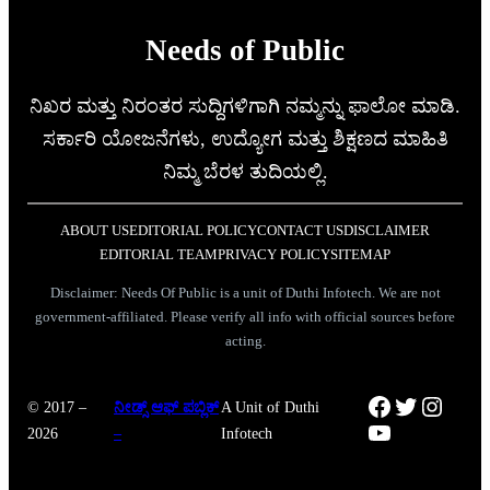
Needs of Public
ನಿಖರ ಮತ್ತು ನಿರಂತರ ಸುದ್ದಿಗಳಿಗಾಗಿ ನಮ್ಮನ್ನು ಫಾಲೋ ಮಾಡಿ.
ಸರ್ಕಾರಿ ಯೋಜನೆಗಳು, ಉದ್ಯೋಗ ಮತ್ತು ಶಿಕ್ಷಣದ ಮಾಹಿತಿ
ನಿಮ್ಮ ಬೆರಳ ತುದಿಯಲ್ಲಿ.
ABOUT US
EDITORIAL POLICY
CONTACT US
DISCLAIMER
EDITORIAL TEAM
PRIVACY POLICY
SITEMAP
Disclaimer: Needs Of Public is a unit of Duthi Infotech. We are not
government-affiliated. Please verify all info with official sources before
acting.
Facebook
Twitter
Instag
© 2017 –
ನೀಡ್ಸ್ ಆಫ್ ಪಬ್ಲಿಕ್
A Unit of Duthi
YouTube
2026
–
Infotech