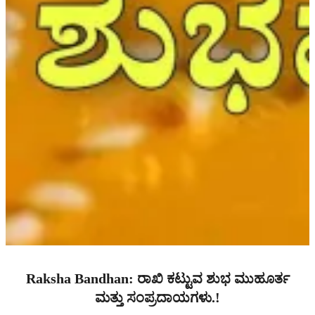
Raksha Bandhan: ರಾಖಿ ಕಟ್ಟುವ ಶುಭ ಮುಹೂರ್ತ
ಮತ್ತು ಸಂಪ್ರದಾಯಗಳು.!