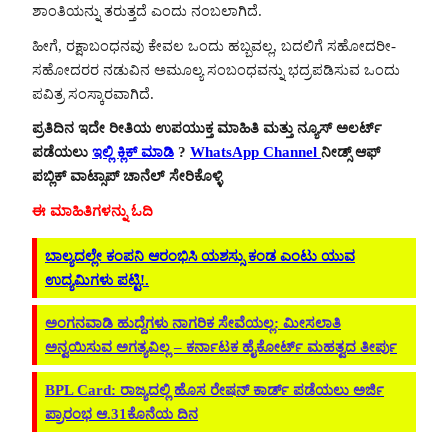
ಶಾಂತಿಯನ್ನು ತರುತ್ತದೆ ಎಂದು ನಂಬಲಾಗಿದೆ.
ಹೀಗೆ, ರಕ್ಷಾಬಂಧನವು ಕೇವಲ ಒಂದು ಹಬ್ಬವಲ್ಲ, ಬದಲಿಗೆ ಸಹೋದರೀ-
ಸಹೋದರರ ನಡುವಿನ ಅಮೂಲ್ಯ ಸಂಬಂಧವನ್ನು ಭದ್ರಪಡಿಸುವ ಒಂದು
ಪವಿತ್ರ ಸಂಸ್ಕಾರವಾಗಿದೆ.
ಪ್ರತಿದಿನ ಇದೇ ರೀತಿಯ ಉಪಯುಕ್ತ ಮಾಹಿತಿ ಮತ್ತು ನ್ಯೂಸ್ ಅಲರ್ಟ್
ಪಡೆಯಲು
ಇಲ್ಲಿ ಕ್ಲಿಕ್ ಮಾಡಿ
?
WhatsApp Channel
ನೀಡ್ಸ್ ಆಫ್
ಪಬ್ಲಿಕ್ ವಾಟ್ಸಾಪ್ ಚಾನೆಲ್ ಸೇರಿಕೊಳ್ಳಿ
ಈ ಮಾಹಿತಿಗಳನ್ನು ಓದಿ
ಬಾಲ್ಯದಲ್ಲೇ ಕಂಪನಿ ಆರಂಭಿಸಿ ಯಶಸ್ಸು ಕಂಡ ಎಂಟು ಯುವ
ಉದ್ಯಮಿಗಳು ಪಟ್ಟಿ!.
ಅಂಗನವಾಡಿ ಹುದ್ದೆಗಳು ನಾಗರಿಕ ಸೇವೆಯಲ್ಲ: ಮೀಸಲಾತಿ
ಅನ್ವಯಿಸುವ ಅಗತ್ಯವಿಲ್ಲ – ಕರ್ನಾಟಕ ಹೈಕೋರ್ಟ್ ಮಹತ್ವದ ತೀರ್ಪು
BPL Card: ರಾಜ್ಯದಲ್ಲಿ ಹೊಸ ರೇಷನ್ ಕಾರ್ಡ್ ಪಡೆಯಲು ಅರ್ಜಿ
ಪ್ರಾರಂಭ ಆ.31ಕೊನೆಯ ದಿನ