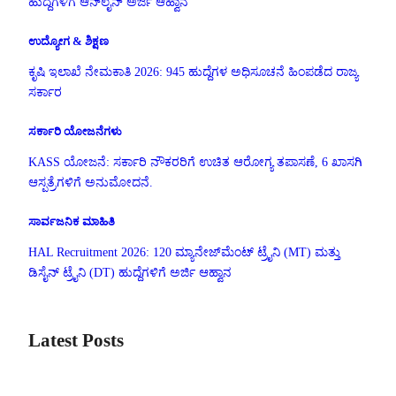
ಹುದ್ದೆಗಳಿಗೆ ಆನ್‌ಲೈನ್ ಅರ್ಜಿ ಆಹ್ವಾನ
ಉದ್ಯೋಗ & ಶಿಕ್ಷಣ
ಕೃಷಿ ಇಲಾಖೆ ನೇಮಕಾತಿ 2026: 945 ಹುದ್ದೆಗಳ ಅಧಿಸೂಚನೆ ಹಿಂಪಡೆದ ರಾಜ್ಯ
ಸರ್ಕಾರ
ಸರ್ಕಾರಿ ಯೋಜನೆಗಳು
KASS ಯೋಜನೆ: ಸರ್ಕಾರಿ ನೌಕರರಿಗೆ ಉಚಿತ ಆರೋಗ್ಯ ತಪಾಸಣೆ, 6 ಖಾಸಗಿ
ಆಸ್ಪತ್ರೆಗಳಿಗೆ ಅನುಮೋದನೆ.
ಸಾರ್ವಜನಿಕ ಮಾಹಿತಿ
HAL Recruitment 2026: 120 ಮ್ಯಾನೇಜ್‌ಮೆಂಟ್ ಟ್ರೈನಿ (MT) ಮತ್ತು
ಡಿಸೈನ್ ಟ್ರೈನಿ (DT) ಹುದ್ದೆಗಳಿಗೆ ಅರ್ಜಿ ಆಹ್ವಾನ
Latest Posts