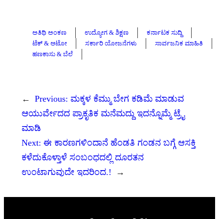
ಅತಿಥಿ ಅಂಕಣ
ಉದ್ಯೋಗ & ಶಿಕ್ಷಣ
ಕರ್ನಾಟಕ ಸುದ್ದಿ
ಟೆಕ್ & ಆಟೋ
ಸರ್ಕಾರಿ ಯೋಜನೆಗಳು
ಸಾರ್ವಜನಿಕ ಮಾಹಿತಿ
ಹಣಕಾಸು & ಬೆಲೆ
←
Previous:
ಮಕ್ಕಳ ಕೆಮ್ಮು ಬೇಗ ಕಡಿಮೆ ಮಾಡುವ
ಆಯುರ್ವೇದದ ಪ್ರಾಕೃತಿಕ ಮನೆಮದ್ದು ಇದನ್ನೊಮ್ಮೆ ಟ್ರೈ
ಮಾಡಿ
Next:
ಈ ಕಾರಣಗಳಿಂದಾನೆ ಹೆಂಡತಿ ಗಂಡನ ಬಗ್ಗೆ ಆಸಕ್ತಿ
ಕಳೆದುಕೊಳ್ತಾಳೆ ಸಂಬಂಧದಲ್ಲಿ ದೂರತನ
ಉಂಟಾಗುವುದೇ ಇದರಿಂದ.!
→