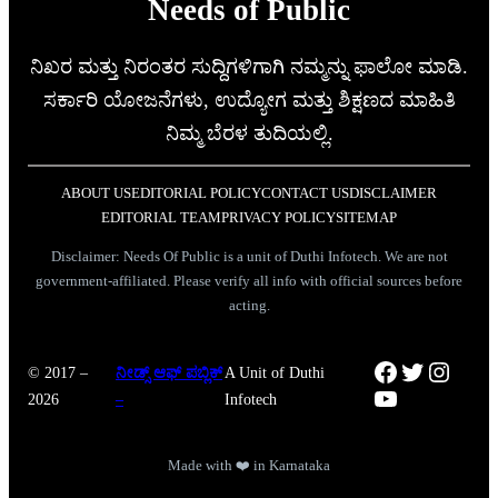
Needs of Public
ನಿಖರ ಮತ್ತು ನಿರಂತರ ಸುದ್ದಿಗಳಿಗಾಗಿ ನಮ್ಮನ್ನು ಫಾಲೋ ಮಾಡಿ.
ಸರ್ಕಾರಿ ಯೋಜನೆಗಳು, ಉದ್ಯೋಗ ಮತ್ತು ಶಿಕ್ಷಣದ ಮಾಹಿತಿ
ನಿಮ್ಮ ಬೆರಳ ತುದಿಯಲ್ಲಿ.
ABOUT US
EDITORIAL POLICY
CONTACT US
DISCLAIMER
EDITORIAL TEAM
PRIVACY POLICY
SITEMAP
Disclaimer: Needs Of Public is a unit of Duthi Infotech. We are not
government-affiliated. Please verify all info with official sources before
acting.
Facebook
Twitter
Instag
© 2017 –
ನೀಡ್ಸ್ ಆಫ್ ಪಬ್ಲಿಕ್
A Unit of Duthi
YouTube
2026
–
Infotech
Made with ❤️ in Karnataka