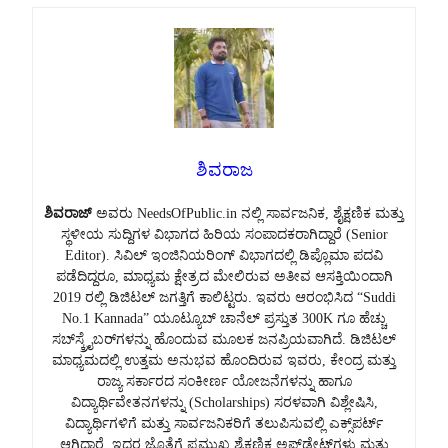
ಶಿವರಾಜ
ಶಿವರಾಜ್
ಅವರು NeedsOfPublic.in ನಲ್ಲಿ ಸಾರ್ವಜನಿಕ, ಶೈಕ್ಷಣಿಕ ಮತ್ತು
ಸ್ಥಳೀಯ ಸುದ್ದಿಗಳ ವಿಭಾಗದ ಹಿರಿಯ ಸಂಪಾದಕರಾಗಿದ್ದಾರೆ (Senior
Editor). ಸಿವಿಲ್ ಇಂಜಿನಿಯರಿಂಗ್ ವಿಭಾಗದಲ್ಲಿ ಡಿಪ್ಲೊಮಾ ಪದವಿ
ಪಡೆದಿದ್ದರೂ, ಮಾಧ್ಯಮ ಕ್ಷೇತ್ರದ ಮೇಲಿರುವ ಅತೀವ ಆಸಕ್ತಿಯಿಂದಾಗಿ
2019 ರಲ್ಲಿ ಡಿಜಿಟಲ್ ಜಗತ್ತಿಗೆ ಕಾಲಿಟ್ಟರು. ಇವರು ಆರಂಭಿಸಿದ “Suddi
No.1 Kannada” ಯೂಟ್ಯೂಬ್ ಚಾನೆಲ್ ಪ್ರಸ್ತುತ 300K ಗೂ ಹೆಚ್ಚು
ಸಬ್‌ಸ್ಕ್ರೈಬರ್‌ಗಳನ್ನು ಹೊಂದುವ ಮೂಲಕ ಜನಪ್ರಿಯವಾಗಿದೆ. ಡಿಜಿಟಲ್
ಮಾಧ್ಯಮದಲ್ಲಿ ಉತ್ತಮ ಅನುಭವ ಹೊಂದಿರುವ ಇವರು, ಕೇಂದ್ರ ಮತ್ತು
ರಾಜ್ಯ ಸರ್ಕಾರದ ಸಂಕೀರ್ಣ ಯೋಜನೆಗಳನ್ನು ಹಾಗೂ
ವಿದ್ಯಾರ್ಥಿವೇತನಗಳನ್ನು (Scholarships) ಸರಳವಾಗಿ ವಿಶ್ಲೇಷಿಸಿ,
ವಿದ್ಯಾರ್ಥಿಗಳಿಗೆ ಮತ್ತು ಸಾರ್ವಜನಿಕರಿಗೆ ತಲುಪಿಸುವಲ್ಲಿ ಎಕ್ಸ್‌ಪರ್ಟ್
ಆಗಿದ್ದಾರೆ. ಇದರ ಜೊತೆಗೆ ಪ್ರಮುಖ ಶೈಕ್ಷಣಿಕ ಅಪ್‌ಡೇಟ್‌ಗಳು ಮತ್ತು