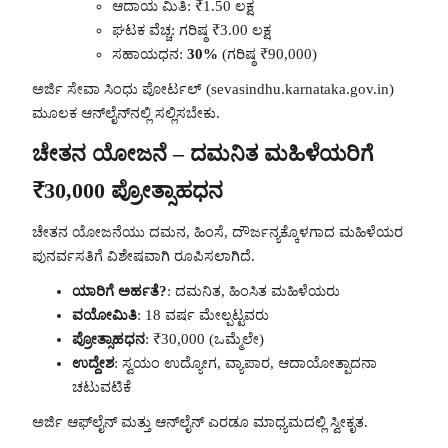
ಆದಾಯ ಮಿತಿ: ₹1.50 ಲಕ್ಷ
ಘಟಕ ವೆಚ್ಚ: ಗರಿಷ್ಠ ₹3.00 ಲಕ್ಷ
ಸಹಾಯಧನ:
30%
(ಗರಿಷ್ಠ ₹90,000)
ಅರ್ಜಿ ಸೇವಾ ಸಿಂಧು ಪೋರ್ಟಲ್ (sevasindhu.karnataka.gov.in)
ಮೂಲಕ ಆನ್‌ಲೈನ್‌ನಲ್ಲಿ ಸಲ್ಲಿಸಬೇಕು.
ಚೇತನ ಯೋಜನೆ – ದಮನಿತ ಮಹಿಳೆಯರಿಗೆ
₹30,000 ಪ್ರೋತ್ಸಾಹಧನ
ಚೇತನ ಯೋಜನೆಯು ದಮನ, ಹಿಂಸೆ, ದೌರ್ಜನ್ಯಕ್ಕೊಳಗಾದ ಮಹಿಳೆಯರ
ಪುನರ್ವಸತಿಗೆ ವಿಶೇಷವಾಗಿ ರೂಪಿಸಲಾಗಿದೆ.
ಯಾರಿಗೆ ಅರ್ಹತೆ?
: ದಮನಿತ, ಹಿಂಸಿತ ಮಹಿಳೆಯರು
ವಯೋಮಿತಿ
: 18 ವರ್ಷ ಮೇಲ್ಪಟ್ಟವರು
ಪ್ರೋತ್ಸಾಹಧನ
: ₹30,000 (ಒಮ್ಮೆಲೇ)
ಉದ್ದೇಶ
: ಸ್ವಯಂ ಉದ್ಯೋಗ, ವ್ಯಾಪಾರ, ಆದಾಯೋತ್ಪಾದನಾ
ಚಟುವಟಿಕೆ
ಅರ್ಜಿ ಆಫ್‌ಲೈನ್ ಮತ್ತು ಆನ್‌ಲೈನ್ ಎರಡೂ ಮಾಧ್ಯಮದಲ್ಲಿ ಸ್ವೀಕೃತ.