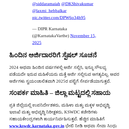
@siddaramaiah
@DKShivakumar
@laxmi_hebbalkar
pic.twitter.com/DPW6o34h95
— DIPR Karnataka
(@KarnatakaVarthe)
November 15,
2025
ಹಿಂದಿನ ಅರ್ಜಿದಾರರಿಗೆ ಸ್ಪೆಷಲ್ ಸೂಚನೆ
2024 ಅಥವಾ ಹಿಂದಿನ ವರ್ಷಗಳಲ್ಲಿ ಅರ್ಜಿ ಸಲ್ಲಿಸಿ, ಇನ್ನೂ ಸೌಲಭ್ಯ
ಪಡೆಯದೇ ಇರುವ ಮಹಿಳೆಯರು ಮತ್ತೆ ಅರ್ಜಿ ಸಲ್ಲಿಸುವ ಅಗತ್ಯವಿಲ್ಲ. ಅವರ
ಅರ್ಜಿಗಳು ಸ್ವಯಂಚಾಲಿತವಾಗಿ 2025ರ ಪಟ್ಟಿಗೆ ಸೇರ್ಪಡೆಯಾಗುತ್ತವೆ.
ಸಂಪರ್ಕ ಮಾಹಿತಿ – ಜಿಲ್ಲಾ ಮಟ್ಟದಲ್ಲಿ ಸಹಾಯ
ಪ್ರತಿ ಜಿಲ್ಲೆಯಲ್ಲಿ ಉಪನಿರ್ದೇಶಕರು, ಮಹಿಳಾ ಮತ್ತು ಮಕ್ಕಳ ಅಭಿವೃದ್ಧಿ
ಇಲಾಖೆ ಮತ್ತು ಅಭಿವೃದ್ಧಿ ನಿರೀಕ್ಷಕರು, KSWDC ಕಚೇರಿಗಳು
ಸಹಾಯಕೇಂದ್ರಗಳಾಗಿ ಕಾರ್ಯನಿರ್ವಹಿಸುತ್ತವೆ. ಹೆಚ್ಚಿನ ಮಾಹಿತಿಗೆ
www.kswdc.karnataka.gov.in
ಭೇಟಿ ನೀಡಿ ಅಥವಾ ಸೇವಾ ಸಿಂಧು