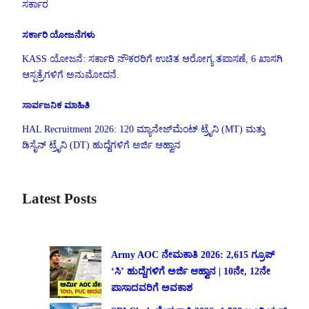
ಸರ್ಕಾರ
ಸರ್ಕಾರಿ ಯೋಜನೆಗಳು
KASS ಯೋಜನೆ: ಸರ್ಕಾರಿ ನೌಕರರಿಗೆ ಉಚಿತ ಆರೋಗ್ಯ ತಪಾಸಣೆ, 6 ಖಾಸಗಿ
ಆಸ್ಪತ್ರೆಗಳಿಗೆ ಅನುಮೋದನೆ.
ಸಾರ್ವಜನಿಕ ಮಾಹಿತಿ
HAL Recruitment 2026: 120 ಮ್ಯಾನೇಜ್‌ಮೆಂಟ್ ಟ್ರೈನಿ (MT) ಮತ್ತು
ಡಿಸೈನ್ ಟ್ರೈನಿ (DT) ಹುದ್ದೆಗಳಿಗೆ ಅರ್ಜಿ ಆಹ್ವಾನ
Latest Posts
Army AOC ನೇಮಕಾತಿ 2026: 2,615 ಗ್ರೂಪ್
‘ಸಿ’ ಹುದ್ದೆಗಳಿಗೆ ಅರ್ಜಿ ಆಹ್ವಾನ | 10ನೇ, 12ನೇ
ಪಾಸಾದವರಿಗೆ ಅವಕಾಶ