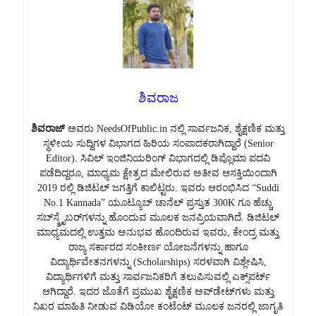
ಶಿವರಾಜ
ಶಿವರಾಜ್
ಅವರು NeedsOfPublic.in ನಲ್ಲಿ ಸಾರ್ವಜನಿಕ, ಶೈಕ್ಷಣಿಕ ಮತ್ತು
ಸ್ಥಳೀಯ ಸುದ್ದಿಗಳ ವಿಭಾಗದ ಹಿರಿಯ ಸಂಪಾದಕರಾಗಿದ್ದಾರೆ (Senior
Editor). ಸಿವಿಲ್ ಇಂಜಿನಿಯರಿಂಗ್ ವಿಭಾಗದಲ್ಲಿ ಡಿಪ್ಲೊಮಾ ಪದವಿ
ಪಡೆದಿದ್ದರೂ, ಮಾಧ್ಯಮ ಕ್ಷೇತ್ರದ ಮೇಲಿರುವ ಅತೀವ ಆಸಕ್ತಿಯಿಂದಾಗಿ
2019 ರಲ್ಲಿ ಡಿಜಿಟಲ್ ಜಗತ್ತಿಗೆ ಕಾಲಿಟ್ಟರು. ಇವರು ಆರಂಭಿಸಿದ “Suddi
No.1 Kannada” ಯೂಟ್ಯೂಬ್ ಚಾನೆಲ್ ಪ್ರಸ್ತುತ 300K ಗೂ ಹೆಚ್ಚು
ಸಬ್‌ಸ್ಕ್ರೈಬರ್‌ಗಳನ್ನು ಹೊಂದುವ ಮೂಲಕ ಜನಪ್ರಿಯವಾಗಿದೆ. ಡಿಜಿಟಲ್
ಮಾಧ್ಯಮದಲ್ಲಿ ಉತ್ತಮ ಅನುಭವ ಹೊಂದಿರುವ ಇವರು, ಕೇಂದ್ರ ಮತ್ತು
ರಾಜ್ಯ ಸರ್ಕಾರದ ಸಂಕೀರ್ಣ ಯೋಜನೆಗಳನ್ನು ಹಾಗೂ
ವಿದ್ಯಾರ್ಥಿವೇತನಗಳನ್ನು (Scholarships) ಸರಳವಾಗಿ ವಿಶ್ಲೇಷಿಸಿ,
ವಿದ್ಯಾರ್ಥಿಗಳಿಗೆ ಮತ್ತು ಸಾರ್ವಜನಿಕರಿಗೆ ತಲುಪಿಸುವಲ್ಲಿ ಎಕ್ಸ್‌ಪರ್ಟ್
ಆಗಿದ್ದಾರೆ. ಇದರ ಜೊತೆಗೆ ಪ್ರಮುಖ ಶೈಕ್ಷಣಿಕ ಅಪ್‌ಡೇಟ್‌ಗಳು ಮತ್ತು
ನಿಖರ ಮಾಹಿತಿ ನೀಡುವ ವಿಡಿಯೋ ಕಂಟೆಂಟ್ ಮೂಲಕ ಜನರಲ್ಲಿ ಜಾಗೃತಿ