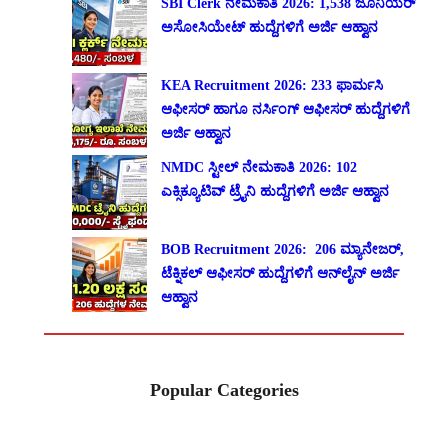
SBI Clerk ನೇಮಕಾತಿ 2026: 1,538 ಜೂನಿಯರ್
ಅಸೋಸಿಯೇಟ್ ಹುದ್ದೆಗಳಿಗೆ ಅರ್ಜಿ ಆಹ್ವಾನ
KEA Recruitment 2026: 233 ಫಾರ್ಮಸಿ
ಆಫೀಸರ್ ಹಾಗೂ ನರ್ಸಿಂಗ್ ಆಫೀಸರ್ ಹುದ್ದೆಗಳಿಗೆ
ಅರ್ಜಿ ಆಹ್ವಾನ
NMDC ಸ್ಟೀಲ್ ನೇಮಕಾತಿ 2026: 102
ಎಕ್ಸಿಕ್ಯೂಟಿವ್ ಟ್ರೈನಿ ಹುದ್ದೆಗಳಿಗೆ ಅರ್ಜಿ ಆಹ್ವಾನ
BOB Recruitment 2026: 206 ಮ್ಯಾನೇಜರ್,
ಟೆಕ್ನಿಕಲ್ ಆಫೀಸರ್ ಹುದ್ದೆಗಳಿಗೆ ಆನ್‌ಲೈನ್ ಅರ್ಜಿ
ಆಹ್ವಾನ
Popular Categories