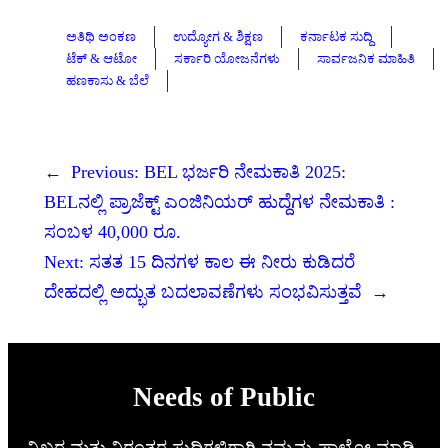
ಅತಿಥಿ ಅಂಕಣ
ಉದ್ಯೋಗ & ಶಿಕ್ಷಣ
ಕರ್ನಾಟಕ ಸುದ್ದಿ
ಟೆಕ್ & ಆಟೋ
ಸರ್ಕಾರಿ ಯೋಜನೆಗಳು
ಸಾರ್ವಜನಿಕ ಮಾಹಿತಿ
ಹಣಕಾಸು & ಬೆಲೆ
←
Previous:
BEL ಭರ್ಜರಿ ನೇಮಕಾತಿ 2025:
BELನಲ್ಲಿ ಪ್ರಾಜೆಕ್ಟ್ ಎಂಜಿನಿಯರ್ ಹುದ್ದೆಗಳ ನೇಮಕಾತಿ :
ಸಂಬಳ 40,000 ರೂ.
Next:
ಸತತ 15 ದಿನಗಳ ಕಾಲ ಈ ನೀರು ಕುಡಿದರೆ
ದೇಹದಲ್ಲಿ ಅದ್ಭುತ ಬದಲಾವಣೆಗಳು ಸಂಭವಿಸುತ್ತವೆ
→
Needs of Public
ನಿಖರ ಮತ್ತು ನಿರಂತರ ಸುದ್ದಿಗಳಿಗಾಗಿ ನಮ್ಮನ್ನು ಫಾಲೋ ಮಾಡಿ.