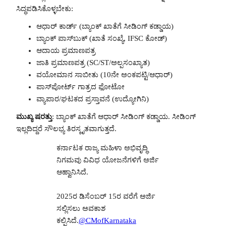
ಸಿದ್ಧಪಡಿಸಿಕೊಳ್ಳಬೇಕು:
ಆಧಾರ್ ಕಾರ್ಡ್ (ಬ್ಯಾಂಕ್ ಖಾತೆಗೆ ಸೀಡಿಂಗ್ ಕಡ್ಡಾಯ)
ಬ್ಯಾಂಕ್ ಪಾಸ್‌ಬುಕ್ (ಖಾತೆ ಸಂಖ್ಯೆ, IFSC ಕೋಡ್)
ಆದಾಯ ಪ್ರಮಾಣಪತ್ರ
ಜಾತಿ ಪ್ರಮಾಣಪತ್ರ (SC/ST/ಅಲ್ಪಸಂಖ್ಯಾತ)
ವಯೋಮಾನ ಸಾಬೀತು (10ನೇ ಅಂಕಪಟ್ಟಿ/ಆಧಾರ್)
ಪಾಸ್‌ಪೋರ್ಟ್ ಗಾತ್ರದ ಫೋಟೋ
ವ್ಯಾಪಾರ/ಘಟಕದ ಪ್ರಸ್ತಾವನೆ (ಉದ್ಯೋಗಿನಿ)
ಮುಖ್ಯ ಷರತ್ತು
: ಬ್ಯಾಂಕ್ ಖಾತೆಗೆ ಆಧಾರ್ ಸೀಡಿಂಗ್ ಕಡ್ಡಾಯ. ಸೀಡಿಂಗ್
ಇಲ್ಲದಿದ್ದರೆ ಸೌಲಭ್ಯ ತಿರಸ್ಕೃತವಾಗುತ್ತದೆ.
ಕರ್ನಾಟಕ ರಾಜ್ಯ ಮಹಿಳಾ ಅಭಿವೃದ್ಧಿ
ನಿಗಮವು ವಿವಿಧ ಯೋಜನೆಗಳಿಗೆ ಅರ್ಜಿ
ಆಹ್ವಾನಿಸಿದೆ.
2025ರ ಡಿಸೆಂಬರ್‌ 15ರ ವರೆಗೆ ಅರ್ಜಿ
ಸಲ್ಲಿಸಲು ಅವಕಾಶ
ಕಲ್ಪಿಸಿದೆ.
@CMofKarnataka