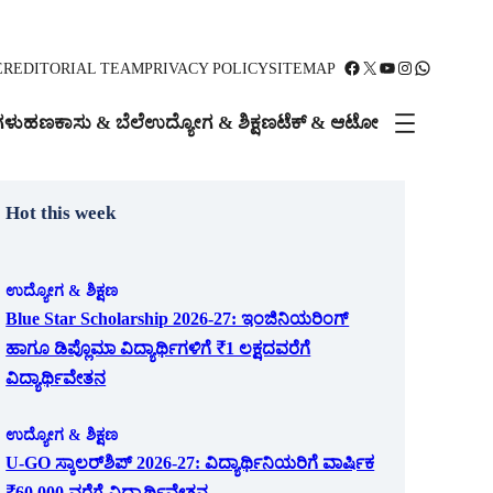
Facebook
X
YouTube
Instagram
WhatsApp
ER
EDITORIAL TEAM
PRIVACY POLICY
SITEMAP
ಗಳು
ಹಣಕಾಸು & ಬೆಲೆ
ಉದ್ಯೋಗ & ಶಿಕ್ಷಣ
ಟೆಕ್ & ಆಟೋ
Hot this week
ಉದ್ಯೋಗ & ಶಿಕ್ಷಣ
Blue Star Scholarship 2026-27: ಇಂಜಿನಿಯರಿಂಗ್
ಹಾಗೂ ಡಿಪ್ಲೊಮಾ ವಿದ್ಯಾರ್ಥಿಗಳಿಗೆ ₹1 ಲಕ್ಷದವರೆಗೆ
ವಿದ್ಯಾರ್ಥಿವೇತನ
ಉದ್ಯೋಗ & ಶಿಕ್ಷಣ
U-GO ಸ್ಕಾಲರ್‌ಶಿಪ್ 2026-27: ವಿದ್ಯಾರ್ಥಿನಿಯರಿಗೆ ವಾರ್ಷಿಕ
₹60,000 ವರೆಗೆ ವಿದ್ಯಾರ್ಥಿವೇತನ