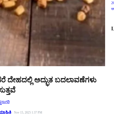
2
ಆ
L
ರೆ ದೇಹದಲ್ಲಿ ಅದ್ಭುತ ಬದಲಾವಣೆಗಳು
ತ್ತವೆ
್ಣಸಾಗರಿ
ಮಾಹಿತಿ
Nov 15, 2025 1:37 PM