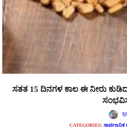
ಸತತ 15 ದಿನಗಳ ಕಾಲ ಈ ನೀರು ಕುಡಿದ
ಸಂಭವಿಸು
ಕೃಷ
CATEGORIES:
ಸಾರ್ವಜನಿಕ 