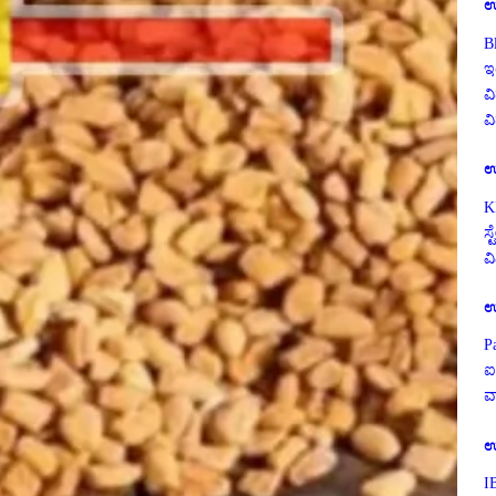
ಉ
B
ಇ
ವಿ
ವ
ಉ
K
ಸ
ವ
ಉ
P
ಐ
ವ
ಉ
I