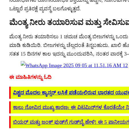
ನಿರೋಧಕಗಳು ರೋಗನಿರೋಧಕ ಶಕ್ತಿಯನ್ನು ಹೆಚ್ಚಿಸಿ, ಸೋಂಕುಗಳಿಂ
ಒಟ್ಟಾರೆ ಪ್ರತಿರಕ್ಷೆ ವ್ಯವಸ್ಥೆ ಬಲಗೊಳ್ಳುತ್ತದೆ.
ಮೆಂತ್ಯ ನೀರು ತಯಾರಿಸುವ ಮತ್ತು ಸೇವಿಸು
ಮೆಂತ್ಯ ನೀರು ತಯಾರಿಸಲು 1 ಚಮಚ ಮೆಂತ್ಯ ಬೀಜಗಳನ್ನು ಒಂದು ಗ್ಲಾಸ್ ನ
ಮಾಡಿ ಕುಡಿಯಿರಿ. ಬೀಜಗಳನ್ನು ಚೆಲ್ಲದಂತೆ ತಿನ್ನಬಹುದು. ಖಾಲಿ ಹ
ಸತತ 15 ದಿನಗಳ ಕಾಲ ಇದನ್ನು ಮುಂದುವರಿಸಿ, ನಂತರ ವಾರಕ್ಕೆ 3-
ಈ ಮಾಹಿತಿಗಳನ್ನು ಓದಿ
ವಿಶ್ವದ ಮೊದಲ ಕ್ಯಾನ್ಸರ್ ಲಸಿಕೆ ಪಡೆಯಲಿರುವ ಭಾರತದ ಯುವಕ 
ಕಾಲು ನೋವಿನ ಮುಖ್ಯ ಕಾರಣ: ಈ ವಿಟಮಿನ್‌ಗಳ ಕೊರತೆಯೇ ನಿಮ್ಮ ರಾತ
ಬಿಯರ್ ಮತ್ತು ಜಂಕ್ ಫುಡ್‌ಗೆ ಗುಡ್‌ಬೈ ಹೇಳಿ! ಈ 5 ಪಾನೀಯಗ