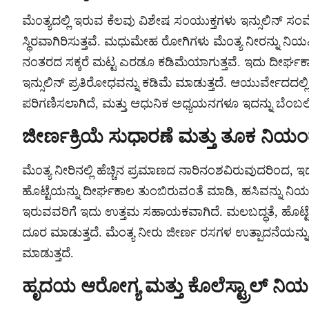
ಮೆಂತ್ಯದಲ್ಲಿ ಇರುವ ಕೆಲವು ವಿಶೇಷ ಸಂಯುಕ್ತಗಳು ಇನ್ಸುಲಿನ್ ಸಂವೇದನ
ಸ್ಥಿರವಾಗಿರಿಸುತ್ತವೆ. ಮಧುಮೇಹ ರೋಗಿಗಳು ಮೆಂತ್ಯ ನೀರನ್ನು ನ
ನಂತರದ ಸಕ್ಕರೆ ಮಟ್ಟ ಎರಡೂ ಕಡಿಮೆಯಾಗುತ್ತವೆ. ಇದು ದೀರ್ಘ
ಇನ್ಸುಲಿನ್ ಪ್ರತಿರೋಧವನ್ನು ಕಡಿಮೆ ಮಾಡುತ್ತದೆ. ಆಯುರ್ವೇದದಲ್ಲ
ಪರಿಗಣಿಸಲಾಗಿದೆ, ಮತ್ತು ಆಧುನಿಕ ಅಧ್ಯಯನಗಳೂ ಇದನ್ನು ಬೆಂಬಲಿ
ಜೀರ್ಣಕ್ರಿಯೆ ಸುಧಾರಣೆ ಮತ್ತು ತೂಕ ನಿಯಂ
ಮೆಂತ್ಯ ನೀರಿನಲ್ಲಿ ಹೆಚ್ಚಿನ ಪ್ರಮಾಣದ ನಾರಿನಂಶವಿರುವುದರಿಂದ, ಇ
ಹೊಟ್ಟೆಯನ್ನು ದೀರ್ಘಕಾಲ ತುಂಬಿರುವಂತೆ ಮಾಡಿ, ಹಸಿವನ್ನು ನಿಯಂತ
ಇರುವವರಿಗೆ ಇದು ಉತ್ತಮ ಸಹಾಯಕವಾಗಿದೆ. ಮಲಬದ್ಧತೆ, ಹೊಟ್ಟ
ದೂರ ಮಾಡುತ್ತದೆ. ಮೆಂತ್ಯ ನೀರು ಜೀರ್ಣ ರಸಗಳ ಉತ್ಪಾದನೆಯನ್ನು
ಮಾಡುತ್ತದೆ.
ಹೃದಯ ಆರೋಗ್ಯ ಮತ್ತು ಕೊಲೆಸ್ಟ್ರಾಲ್ ನಿಯ