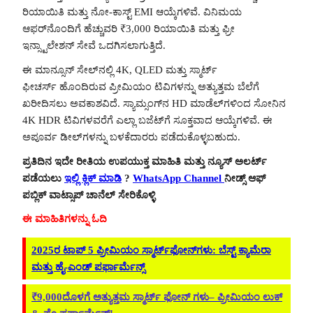
ರಿಯಾಯಿತಿ ಮತ್ತು ನೋ-ಕಾಸ್ಟ್ EMI ಆಯ್ಕೆಗಳಿವೆ. ವಿನಿಮಯ
ಆಫರ್‌ನೊಂದಿಗೆ ಹೆಚ್ಚುವರಿ ₹3,000 ರಿಯಾಯಿತಿ ಮತ್ತು ಫ್ರೀ
ಇನ್ಸ್ಟಾಲೇಶನ್ ಸೇವೆ ಒದಗಿಸಲಾಗುತ್ತಿದೆ.
ಈ ಮಾನ್ಸೂನ್ ಸೇಲ್‌ನಲ್ಲಿ 4K, QLED ಮತ್ತು ಸ್ಮಾರ್ಟ್
ಫೀಚರ್ಸ್ ಹೊಂದಿರುವ ಪ್ರೀಮಿಯಂ ಟಿವಿಗಳನ್ನು ಅತ್ಯುತ್ತಮ ಬೆಲೆಗೆ
ಖರೀದಿಸಲು ಅವಕಾಶವಿದೆ. ಸ್ಯಾಮ್ಸಂಗ್‌ನ HD ಮಾಡೆಲ್‌ಗಳಿಂದ ಸೋನಿ‌ನ
4K HDR ಟಿವಿಗಳವರೆಗೆ ಎಲ್ಲಾ ಬಜೆಟ್‌ಗೆ ಸೂಕ್ತವಾದ ಆಯ್ಕೆಗಳಿವೆ. ಈ
ಅಪೂರ್ವ ಡೀಲ್‌ಗಳನ್ನು ಬಳಕೆದಾರರು ಪಡೆದುಕೊಳ್ಳಬಹುದು.
ಪ್ರತಿದಿನ ಇದೇ ರೀತಿಯ ಉಪಯುಕ್ತ ಮಾಹಿತಿ ಮತ್ತು ನ್ಯೂಸ್ ಅಲರ್ಟ್
ಪಡೆಯಲು
ಇಲ್ಲಿ ಕ್ಲಿಕ್ ಮಾಡಿ
?
WhatsApp Channel
ನೀಡ್ಸ್ ಆಫ್
ಪಬ್ಲಿಕ್ ವಾಟ್ಸಾಪ್ ಚಾನೆಲ್ ಸೇರಿಕೊಳ್ಳಿ
ಈ ಮಾಹಿತಿಗಳನ್ನು ಓದಿ
2025ರ ಟಾಪ್ 5 ಪ್ರೀಮಿಯಂ ಸ್ಮಾರ್ಟ್‌ಫೋನ್‌ಗಳು: ಬೆಸ್ಟ್ ಕ್ಯಾಮೆರಾ
ಮತ್ತು ಹೈ-ಎಂಡ್ ಪರ್ಫಾರ್ಮೆನ್ಸ್
₹9,000ದೊಳಗೆ ಅತ್ಯುತ್ತಮ ಸ್ಮಾರ್ಟ್ ಫೋನ್ ಗಳು– ಪ್ರೀಮಿಯಂ ಲುಕ್