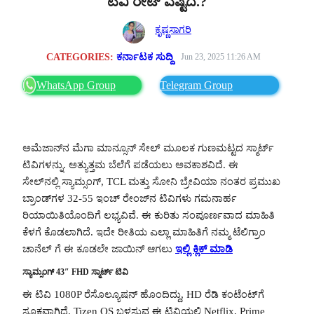
ಟಿವಿ ರೇಟ್ ಎಷ್ಟಿದೆ.?
ಕೃಷ್ಣಸಾಗರಿ
CATEGORIES:
ಕರ್ನಾಟಕ ಸುದ್ದಿ
Jun 23, 2025 11:26 AM
WhatsApp Group
Telegram Group
ಅಮೆಜಾನ್‌ನ ಮೆಗಾ ಮಾನ್ಸೂನ್ ಸೇಲ್ ಮೂಲಕ ಗುಣಮಟ್ಟದ ಸ್ಮಾರ್ಟ್
ಟಿವಿಗಳನ್ನು. ಅತ್ಯುತ್ತಮ ಬೆಲೆಗೆ ಪಡೆಯಲು ಅವಕಾಶವಿದೆ. ಈ
ಸೇಲ್‌ನಲ್ಲಿ ಸ್ಯಾಮ್ಸಂಗ್, TCL ಮತ್ತು ಸೋನಿ ಬ್ರೇವಿಯಾ ನಂತರ ಪ್ರಮುಖ
ಬ್ರಾಂಡ್‌ಗಳ 32-55 ಇಂಚ್ ರೇಂಜ್‌ನ ಟಿವಿಗಳು ಗಮನಾರ್ಹ
ರಿಯಾಯಿತಿಯೊಂದಿಗೆ ಲಭ್ಯವಿವೆ. ಈ ಕುರಿತು ಸಂಪೂರ್ಣವಾದ ಮಾಹಿತಿ
ಕೆಳಗೆ ಕೊಡಲಾಗಿದೆ. ಇದೇ ರೀತಿಯ ಎಲ್ಲಾ ಮಾಹಿತಿಗೆ ನಮ್ಮ ಟೆಲಿಗ್ರಾಂ
ಚಾನೆಲ್ ಗೆ ಈ ಕೂಡಲೇ ಜಾಯಿನ್ ಆಗಲು
ಇಲ್ಲಿ ಕ್ಲಿಕ್ ಮಾಡಿ
ಸ್ಯಾಮ್ಸಂಗ್ 43″ FHD ಸ್ಮಾರ್ಟ್ ಟಿವಿ
ಈ ಟಿವಿ 1080P ರೆಸೊಲ್ಯೂಷನ್ ಹೊಂದಿದ್ದು, HD ರೆಡಿ ಕಂಟೆಂಟ್‌ಗೆ
ಸೂಕ್ತವಾಗಿದೆ. Tizen OS ಬಳಸುವ ಈ ಟಿವಿಯಲ್ಲಿ Netflix, Prime