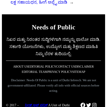
ಲಕ್ಷ ಸಹಾಯಧನ, ಹೀಗೆ ಅಪ್ಲೈ ಮಾಡಿ
→
Needs of Public
ನಿಖರ ಮತ್ತು ನಿರಂತರ ಸುದ್ದಿಗಳಿಗಾಗಿ ನಮ್ಮನ್ನು ಫಾಲೋ ಮಾಡಿ.
ಸರ್ಕಾರಿ ಯೋಜನೆಗಳು, ಉದ್ಯೋಗ ಮತ್ತು ಶಿಕ್ಷಣದ ಮಾಹಿತಿ
ನಿಮ್ಮ ಬೆರಳ ತುದಿಯಲ್ಲಿ.
ABOUT US
EDITORIAL POLICY
CONTACT US
DISCLAIMER
EDITORIAL TEAM
PRIVACY POLICY
SITEMAP
Disclaimer: Needs Of Public is a unit of Duthi Infotech. We are not
government-affiliated. Please verify all info with official sources before
acting.
Facebook
Twitter
Instag
© 2017 –
ನೀಡ್ಸ್ ಆಫ್ ಪಬ್ಲಿಕ್
A Unit of Duthi