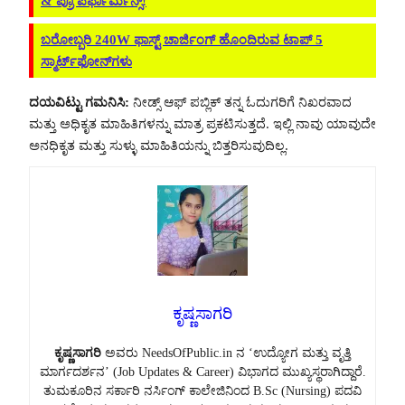
& ಪ್ರೊ ಪರ್ಫಾರ್ಮೆನ್ಸ್!
ಬರೋಬ್ಬರಿ 240W ಫಾಸ್ಟ್ ಚಾರ್ಜಿಂಗ್ ಹೊಂದಿರುವ ಟಾಪ್ 5
ಸ್ಮಾರ್ಟ್‌ಫೋನ್‌ಗಳು
ದಯವಿಟ್ಟು ಗಮನಿಸಿ:
ನೀಡ್ಸ್ ಆಫ್ ಪಬ್ಲಿಕ್ ತನ್ನ ಓದುಗರಿಗೆ ನಿಖರವಾದ
ಮತ್ತು ಅಧಿಕೃತ ಮಾಹಿತಿಗಳನ್ನು ಮಾತ್ರ ಪ್ರಕಟಿಸುತ್ತದೆ. ಇಲ್ಲಿ ನಾವು ಯಾವುದೇ
ಅನಧಿಕೃತ ಮತ್ತು ಸುಳ್ಳು ಮಾಹಿತಿಯನ್ನು ಬಿತ್ತರಿಸುವುದಿಲ್ಲ.
ಕೃಷ್ಣಸಾಗರಿ
ಕೃಷ್ಣಸಾಗರಿ
ಅವರು NeedsOfPublic.in ನ ‘ಉದ್ಯೋಗ ಮತ್ತು ವೃತ್ತಿ
ಮಾರ್ಗದರ್ಶನ’ (Job Updates & Career) ವಿಭಾಗದ ಮುಖ್ಯಸ್ಥರಾಗಿದ್ದಾರೆ.
ತುಮಕೂರಿನ ಸರ್ಕಾರಿ ನರ್ಸಿಂಗ್ ಕಾಲೇಜಿನಿಂದ B.Sc (Nursing) ಪದವಿ