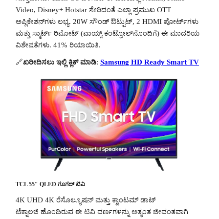
Video, Disney+ Hotstar ಸೇರಿದಂತೆ ಎಲ್ಲಾ ಪ್ರಮುಖ OTT
ಅಪ್ಲಿಕೇಶನ್‌ಗಳು ಲಭ್ಯ. 20W ಸೌಂಡ್ ಔಟ್ಪುಟ್, 2 HDMI ಪೋರ್ಟ್‌ಗಳು
ಮತ್ತು ಸ್ಮಾರ್ಟ್ ರಿಮೋಟ್ (ವಾಯ್ಸ್ ಕಂಟ್ರೋಲ್‌ನೊಂದಿಗೆ) ಈ ಮಾದರಿಯ
ವಿಶೇಷತೆಗಳು. 41% ರಿಯಾಯಿತಿ.
🔗
ಖರೀದಿಸಲು ಇಲ್ಲಿ ಕ್ಲಿಕ್ ಮಾಡಿ
:
Samsung HD Ready Smart TV
TCL 55″ QLED ಗೂಗಲ್ ಟಿವಿ
4K UHD 4K ರೆಸೊಲ್ಯೂಷನ್ ಮತ್ತು ಕ್ವಾಂಟಮ್ ಡಾಟ್
ಟೆಕ್ನಾಲಜಿ ಹೊಂದಿರುವ ಈ ಟಿವಿ ವರ್ಣಗಳನ್ನು ಅತ್ಯಂತ ಜೀವಂತವಾಗಿ