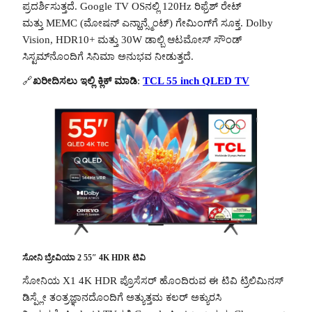
ಪ್ರದರ್ಶಿಸುತ್ತದೆ. Google TV OS‌ನಲ್ಲಿ 120Hz ರಿಫ್ರೆಶ್ ರೇಟ್
ಮತ್ತು MEMC (ಮೋಷನ್ ಎನ್ಹಾನ್ಸ್ಮೆಂಟ್) ಗೇಮಿಂಗ್‌ಗೆ ಸೂಕ್ತ. Dolby
Vision, HDR10+ ಮತ್ತು 30W ಡಾಲ್ಬಿ ಆಟಮೋಸ್ ಸೌಂಡ್
ಸಿಸ್ಟಮ್‌ನೊಂದಿಗೆ ಸಿನಿಮಾ ಅನುಭವ ನೀಡುತ್ತದೆ.
🔗
ಖರೀದಿಸಲು ಇಲ್ಲಿ ಕ್ಲಿಕ್ ಮಾಡಿ
:
TCL 55 inch QLED TV
ಸೋನಿ ಬ್ರೇವಿಯಾ 2 55″ 4K HDR ಟಿವಿ
ಸೋನಿಯ X1 4K HDR ಪ್ರೊಸೆಸರ್ ಹೊಂದಿರುವ ಈ ಟಿವಿ ಟ್ರಿಲಿಮಿನಸ್
ಡಿಸ್ಪ್ಲೇ ತಂತ್ರಜ್ಞಾನದೊಂದಿಗೆ ಅತ್ಯುತ್ತಮ ಕಲರ್ ಅಕ್ಯುರಸಿ