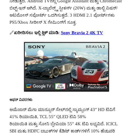
ನೀಡುತ್ತದೆ. Android TV‌ನಲ್ಲಿ Google Assistant ಮತ್ತು Chromecast
ಬಿಲ್ಟ್-ಇನ್ ಆಗಿದೆ. X-ಬ್ಯಾಲೆನ್ಸ್ಡ್ ಸ್ಪೀಕರ್ಸ್ (20W) ಮತ್ತು ಡಾಲ್ಬಿ ವಿಷನ್/
ಆಟಮೋಸ್ ಸಪೋರ್ಟ್ ಒದಗಿಸುತ್ತದೆ. 3 HDMI 2.1 ಪೋರ್ಟ್‌ಗಳು
PS5/Xbox ಸೀರೀಸ್ X ಗೇಮಿಂಗ್‌ಗೆ ಸೂಕ್ತ.
🔗
ಖರೀದಿಸಲು ಇಲ್ಲಿ ಕ್ಲಿಕ್ ಮಾಡಿ
:
Sony Bravia 2 4K TV
ಆಫರ್ ವಿವರಗಳು
ಅಮೆಜಾನ್ ಮೆಗಾ ಮಾನ್ಸೂನ್ ಸೇಲ್‌ನಲ್ಲಿ ಸ್ಯಾಮ್ಸಂಗ್ 43″ HD ಟಿವಿಗೆ
41% ರಿಯಾಯಿತಿ, TCL 55″ QLED ಟಿವಿ 58%
ರಿಯಾಯಿತಿ ಮತ್ತು ಸೋನಿ ಬ್ರೇವಿಯಾ 55″ 4K ಟಿವಿ ಲಭ್ಯವಿದೆ. ICICI,
SBI ಮತ್ತು HDFC ಬ್ಯಾಂಕ್‌ಗಳ ಕ್ರೆಡಿಟ್ ಕಾರ್ಡ್‌ಗಳಿಗೆ 10% ಹೆಚ್ಚುವರಿ