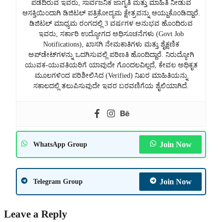
ಪಡೆದಿರುವ ಇವರು, ಸಾರ್ವಜನಿಕ ಜಾಗೃತಿ ಮತ್ತು ಮಾಹಿತಿ ನೀಡುವ
ಆಸಕ್ತಿಯಿಂದಾಗಿ ಡಿಜಿಟಲ್ ಪತ್ರಿಕೋದ್ಯಮ ಕ್ಷೇತ್ರವನ್ನು ಆಯ್ದುಕೊಂಡಿದ್ದಾರೆ.
ಡಿಜಿಟಲ್ ಮಾಧ್ಯಮ ರಂಗದಲ್ಲಿ 3 ವರ್ಷಗಳ ಅನುಭವ ಹೊಂದಿರುವ
ಇವರು, ಸರ್ಕಾರಿ ಉದ್ಯೋಗದ ಅಧಿಸೂಚನೆಗಳು (Govt Job
Notifications), ಖಾಸಗಿ ನೇಮಕಾತಿಗಳು ಮತ್ತು ಶೈಕ್ಷಣಿಕ
ಅಪ್‌ಡೇಟ್‌ಗಳನ್ನು ಒದಗಿಸುವಲ್ಲಿ ಪರಿಣತಿ ಹೊಂದಿದ್ದಾರೆ. ನಿರುದ್ಯೋಗಿ
ಯುವಕ-ಯುವತಿಯರಿಗೆ ಯಾವುದೇ ಗೊಂದಲವಿಲ್ಲದೆ, ಕೇವಲ ಅಧಿಕೃತ
ಮೂಲಗಳಿಂದ ಪರಿಶೀಲಿಸಿದ (Verified) ನಿಖರ ಮಾಹಿತಿಯನ್ನು
ಸಕಾಲದಲ್ಲಿ ತಲುಪಿಸುವುದೇ ಇವರ ಬರವಣಿಗೆಯ ಶೈಲಿಯಾಗಿದೆ.
Join Now
WhatsApp Group
Join Now
Telegram Group
Leave a Reply