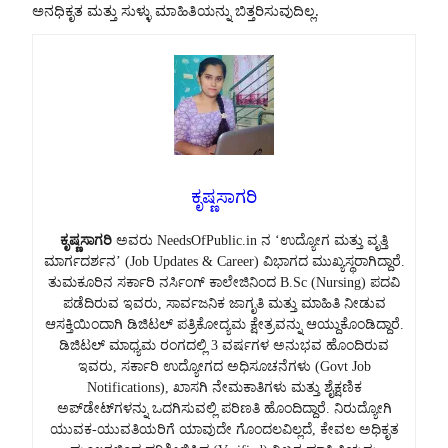
ಅನಧಿಕೃತ ಮತ್ತು ಸುಳ್ಳು ಮಾಹಿತಿಯನ್ನು ಬಿತ್ತರಿಸುವುದಿಲ್ಲ.
ಕೃಷ್ಣಸಾಗರಿ
ಕೃಷ್ಣಸಾಗರಿ
ಅವರು NeedsOfPublic.in ನ ‘ಉದ್ಯೋಗ ಮತ್ತು ವೃತ್ತಿ
ಮಾರ್ಗದರ್ಶನ’ (Job Updates & Career) ವಿಭಾಗದ ಮುಖ್ಯಸ್ಥರಾಗಿದ್ದಾರೆ.
ತುಮಕೂರಿನ ಸರ್ಕಾರಿ ನರ್ಸಿಂಗ್ ಕಾಲೇಜಿನಿಂದ B.Sc (Nursing) ಪದವಿ
ಪಡೆದಿರುವ ಇವರು, ಸಾರ್ವಜನಿಕ ಜಾಗೃತಿ ಮತ್ತು ಮಾಹಿತಿ ನೀಡುವ
ಆಸಕ್ತಿಯಿಂದಾಗಿ ಡಿಜಿಟಲ್ ಪತ್ರಿಕೋದ್ಯಮ ಕ್ಷೇತ್ರವನ್ನು ಆಯ್ದುಕೊಂಡಿದ್ದಾರೆ.
ಡಿಜಿಟಲ್ ಮಾಧ್ಯಮ ರಂಗದಲ್ಲಿ 3 ವರ್ಷಗಳ ಅನುಭವ ಹೊಂದಿರುವ
ಇವರು, ಸರ್ಕಾರಿ ಉದ್ಯೋಗದ ಅಧಿಸೂಚನೆಗಳು (Govt Job
Notifications), ಖಾಸಗಿ ನೇಮಕಾತಿಗಳು ಮತ್ತು ಶೈಕ್ಷಣಿಕ
ಅಪ್‌ಡೇಟ್‌ಗಳನ್ನು ಒದಗಿಸುವಲ್ಲಿ ಪರಿಣತಿ ಹೊಂದಿದ್ದಾರೆ. ನಿರುದ್ಯೋಗಿ
ಯುವಕ-ಯುವತಿಯರಿಗೆ ಯಾವುದೇ ಗೊಂದಲವಿಲ್ಲದೆ, ಕೇವಲ ಅಧಿಕೃತ