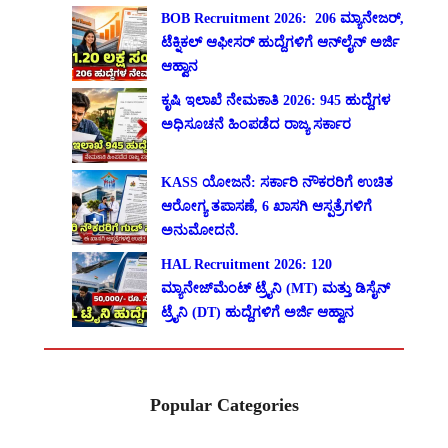
BOB Recruitment 2026: 206 ಮ್ಯಾನೇಜರ್,
ಟೆಕ್ನಿಕಲ್ ಆಫೀಸರ್ ಹುದ್ದೆಗಳಿಗೆ ಆನ್‌ಲೈನ್ ಅರ್ಜಿ
ಆಹ್ವಾನ
ಕೃಷಿ ಇಲಾಖೆ ನೇಮಕಾತಿ 2026: 945 ಹುದ್ದೆಗಳ
ಅಧಿಸೂಚನೆ ಹಿಂಪಡೆದ ರಾಜ್ಯ ಸರ್ಕಾರ
KASS ಯೋಜನೆ: ಸರ್ಕಾರಿ ನೌಕರರಿಗೆ ಉಚಿತ
ಆರೋಗ್ಯ ತಪಾಸಣೆ, 6 ಖಾಸಗಿ ಆಸ್ಪತ್ರೆಗಳಿಗೆ
ಅನುಮೋದನೆ.
HAL Recruitment 2026: 120
ಮ್ಯಾನೇಜ್‌ಮೆಂಟ್ ಟ್ರೈನಿ (MT) ಮತ್ತು ಡಿಸೈನ್
ಟ್ರೈನಿ (DT) ಹುದ್ದೆಗಳಿಗೆ ಅರ್ಜಿ ಆಹ್ವಾನ
Popular Categories