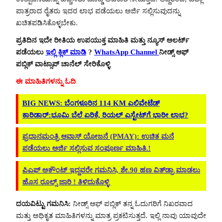
ಪಾತ್ರರಾದ ರೈತರು ಇದರ ಲಾಭ ಪಡೆಯಲು ಅರ್ಜಿ ಸಲ್ಲಿಸುವುದನ್ನು
ಖಚಿತಪಡಿಸಿಕೊಳ್ಳಬೇಕು.
ಪ್ರತಿದಿನ ಇದೇ ರೀತಿಯ ಉಪಯುಕ್ತ ಮಾಹಿತಿ ಮತ್ತು ನ್ಯೂಸ್ ಅಲರ್ಟ್
ಪಡೆಯಲು
ಇಲ್ಲಿ ಕ್ಲಿಕ್ ಮಾಡಿ
?
WhatsApp Channel
ನೀಡ್ಸ್ ಆಫ್
ಪಬ್ಲಿಕ್ ವಾಟ್ಸಾಪ್ ಚಾನೆಲ್ ಸೇರಿಕೊಳ್ಳಿ
ಈ ಮಾಹಿತಿಗಳನ್ನು ಓದಿ
BIG NEWS: ಬೆಂಗಳೂರಿನ 114 KM ಎಲಿವೇಟೆಡ್
ಕಾರಿಡಾರ್:ಭೂಮಿ ಬೆಲೆ ಏರಿಕೆ, ರಿಯಲ್​ ಎಸ್ಟೇಟ್​ಗೆ ಭಾರೀ ಲಾಭ?
ಪ್ರಧಾನಮಂತ್ರಿ ಆವಾಸ್ ಯೋಜನೆ (PMAY): ಉಚಿತ ಮನೆ
ಪಡೆಯಲು ಅರ್ಜಿ ಸಲ್ಲಿಸುವ ಸಂಪೂರ್ಣ ಮಾಹಿತಿ.!
ಪಿಎಫ್ ಅಕೌಂಟ್ ಇದ್ದವರೇ ಗಮನಿಸಿ, ಶೇ.90 ಹಣ ವಿತ್‌ಡ್ರಾ ಮಾಡಲು
ಹೊಸ ರೂಲ್ಸ್ ಜಾರಿ ! ತಿಳಿದುಕೊಳ್ಳಿ
ದಯವಿಟ್ಟು ಗಮನಿಸಿ:
ನೀಡ್ಸ್ ಆಫ್ ಪಬ್ಲಿಕ್ ತನ್ನ ಓದುಗರಿಗೆ ನಿಖರವಾದ
ಮತ್ತು ಅಧಿಕೃತ ಮಾಹಿತಿಗಳನ್ನು ಮಾತ್ರ ಪ್ರಕಟಿಸುತ್ತದೆ. ಇಲ್ಲಿ ನಾವು ಯಾವುದೇ