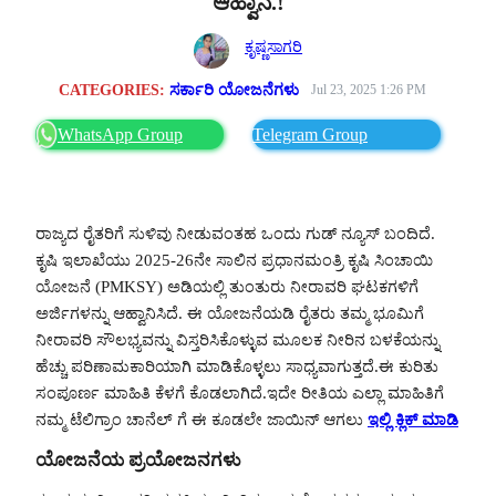
ಆಹ್ವಾನ.!
ಕೃಷ್ಣಸಾಗರಿ
CATEGORIES:
ಸರ್ಕಾರಿ ಯೋಜನೆಗಳು
Jul 23, 2025 1:26 PM
WhatsApp Group
Telegram Group
ರಾಜ್ಯದ ರೈತರಿಗೆ ಸುಳಿವು ನೀಡುವಂತಹ ಒಂದು ಗುಡ್ ನ್ಯೂಸ್ ಬಂದಿದೆ.
ಕೃಷಿ ಇಲಾಖೆಯು 2025-26ನೇ ಸಾಲಿನ ಪ್ರಧಾನಮಂತ್ರಿ ಕೃಷಿ ಸಿಂಚಾಯಿ
ಯೋಜನೆ (PMKSY) ಅಡಿಯಲ್ಲಿ ತುಂತುರು ನೀರಾವರಿ ಘಟಕಗಳಿಗೆ
ಅರ್ಜಿಗಳನ್ನು ಆಹ್ವಾನಿಸಿದೆ. ಈ ಯೋಜನೆಯಡಿ ರೈತರು ತಮ್ಮ ಭೂಮಿಗೆ
ನೀರಾವರಿ ಸೌಲಭ್ಯವನ್ನು ವಿಸ್ತರಿಸಿಕೊಳ್ಳುವ ಮೂಲಕ ನೀರಿನ ಬಳಕೆಯನ್ನು
ಹೆಚ್ಚು ಪರಿಣಾಮಕಾರಿಯಾಗಿ ಮಾಡಿಕೊಳ್ಳಲು ಸಾಧ್ಯವಾಗುತ್ತದೆ.ಈ ಕುರಿತು
ಸಂಪೂರ್ಣ ಮಾಹಿತಿ ಕೆಳಗೆ ಕೊಡಲಾಗಿದೆ.ಇದೇ ರೀತಿಯ ಎಲ್ಲಾ ಮಾಹಿತಿಗೆ
ನಮ್ಮ ಟೆಲಿಗ್ರಾಂ ಚಾನೆಲ್ ಗೆ ಈ ಕೂಡಲೇ ಜಾಯಿನ್ ಆಗಲು
ಇಲ್ಲಿ ಕ್ಲಿಕ್ ಮಾಡಿ
ಯೋಜನೆಯ ಪ್ರಯೋಜನಗಳು