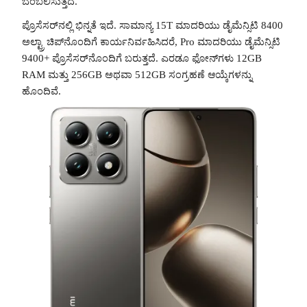
ಬೆಂಬಲಿಸುತ್ತದೆ.
ಪ್ರೊಸೆಸರ್‌ನಲ್ಲಿ ಭಿನ್ನತೆ ಇದೆ. ಸಾಮಾನ್ಯ 15T ಮಾದರಿಯು ಡೈಮೆನ್ಸಿಟಿ 8400
ಅಲ್ಟ್ರಾ ಚಿಪ್‌ನೊಂದಿಗೆ ಕಾರ್ಯನಿರ್ವಹಿಸಿದರೆ, Pro ಮಾದರಿಯು ಡೈಮೆನ್ಸಿಟಿ
9400+ ಪ್ರೊಸೆಸರ್‌ನೊಂದಿಗೆ ಬರುತ್ತದೆ. ಎರಡೂ ಫೋನ್‌ಗಳು 12GB
RAM ಮತ್ತು 256GB ಅಥವಾ 512GB ಸಂಗ್ರಹಣೆ ಆಯ್ಕೆಗಳನ್ನು
ಹೊಂದಿವೆ.