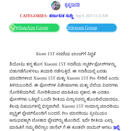
ಕೃಷ್ಣಸಾಗರಿ
CATEGORIES:
ಕರ್ನಾಟಕ ಸುದ್ದಿ
Sep 9, 2025 11:22 AM
WhatsApp Group
Telegram Group
Xiomi 15T ಸರಣಿಯ ಲಾಂಚ್‌ಗೆ ಸಿದ್ಧತೆ
ಶಿಯೋಮಿ ತನ್ನ ಹೊಸ Xiaomi 15T ಸರಣಿಯ ಸ್ಮಾರ್ಟ್‌ಫೋನ್‌ಗಳನ್ನು
ಬಿಡುಗಡೆಗೊಳಿಸಲು ತಯಾರಿ ನಡೆಸುತ್ತಿದೆ. ಈ ಸರಣಿಯಲ್ಲಿ ಎರಡು
ಮಾದರಿಗಳಾದ Xiaomi 15T ಮತ್ತು Xiaomi 15T Pro ಸೇರಿವೆ ಎಂದು
ತಿಳಿದುಬಂದಿದೆ. ಈ ಫೋನ್‌ಗಳ ವಿಶೇಷಣಗಳು ಮತ್ತು ಬೆಲೆಯ ವಿವರಗಳು
ಸೋರಿಕೆಯಾಗಿವೆ. ಸೋರಿಕೆಯಾದ ಮಾಹಿತಿಯ ಪ್ರಕಾರ, ಈ ಎರಡೂ
ಫೋನ್‌ಗಳು ಒಟ್ಟಾರೆ ಒಂದೇ ರೀತಿಯ ವಿನ್ಯಾಸವನ್ನು ಹೊಂದಿವೆಯಾದರೂ,
ಕೆಲವು ವಿಷಯಗಳಲ್ಲಿ ಭಿನ್ನವಾಗಿವೆ. Xiaomi 15T ಸಾಮಾನ್ಯ ಮಾದರಿಯು
ಪ್ಲಾಸ್ಟಿಕ್ ಫ್ರೇಮ್‌ನೊಂದಿಗೆ ಬಂದರೆ, Pro ಮಾದರಿಯು ಪ್ರೀಮಿಯಂ
ಅನುಭವಕ್ಕಾಗಿ ಲೋಹದ ಫ್ರೇಮ್‌ನ್ನು ಹೊಂದಿದೆ. ಇದೇ ರೀತಿಯ ಎಲ್ಲಾ
ಮಾಹಿತಿಗೆ ನಮ್ಮ ಟೆಲಿಗ್ರಾಂ ಚಾನೆಲ್ ಗೆ ಈ ಕೂಡಲೇ ಜಾಯಿನ್ ಆಗಲು
ಇಲ್ಲಿ