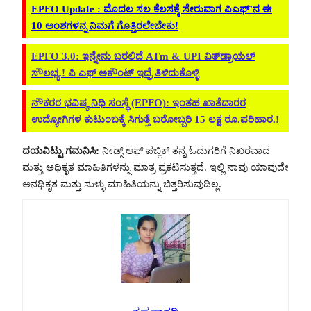
EPFO Update : ಮೊದಲ ಸಲ ಕೆಲಸಕ್ಕೆ ಸೇರುವಾಗ ಪಿಎಫ್’ನ ಈ
10 ಅಂಶಗಳನ್ನ ನಿಮಗೆ ಗೊತ್ತಿರಲೇಬೇಕು!
EPFO 3.0: ಇನ್ನೇನು ಬರಲಿದೆ ATm & UPI ವಿತ್​ಡ್ರಾಯಲ್
ಸೌಲಭ್ಯ.! ಪಿ ಎಫ್ ಅಕೌಂಟ್ ಇದ್ರೆ ತಿಳಿದುಕೊಳ್ಳಿ
ನೌಕರರ ಭವಿಷ್ಯ ನಿಧಿ ಸಂಸ್ಥೆ (EPFO): ಇಂತಹ ಖಾತೆದಾರರ
ಉದ್ಯೋಗಿಗಳ ಕುಟುಂಬಕ್ಕೆ ಸಿಗುತ್ತೆ ಬರೋಬ್ಬರಿ 15 ಲಕ್ಷ ರೂ.ಪರಿಹಾರ.!
ದಯವಿಟ್ಟು ಗಮನಿಸಿ:
ನೀಡ್ಸ್ ಆಫ್ ಪಬ್ಲಿಕ್ ತನ್ನ ಓದುಗರಿಗೆ ನಿಖರವಾದ
ಮತ್ತು ಅಧಿಕೃತ ಮಾಹಿತಿಗಳನ್ನು ಮಾತ್ರ ಪ್ರಕಟಿಸುತ್ತದೆ. ಇಲ್ಲಿ ನಾವು ಯಾವುದೇ
ಅನಧಿಕೃತ ಮತ್ತು ಸುಳ್ಳು ಮಾಹಿತಿಯನ್ನು ಬಿತ್ತರಿಸುವುದಿಲ್ಲ.