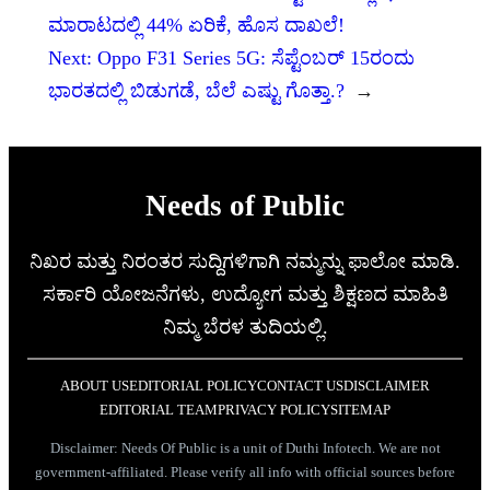
ಮಾರಾಟದಲ್ಲಿ 44% ಏರಿಕೆ, ಹೊಸ ದಾಖಲೆ!
Next:
Oppo F31 Series 5G: ಸೆಪ್ಟೆಂಬರ್ 15ರಂದು
ಭಾರತದಲ್ಲಿ ಬಿಡುಗಡೆ, ಬೆಲೆ ಎಷ್ಟು ಗೊತ್ತಾ.?
→
Needs of Public
ನಿಖರ ಮತ್ತು ನಿರಂತರ ಸುದ್ದಿಗಳಿಗಾಗಿ ನಮ್ಮನ್ನು ಫಾಲೋ ಮಾಡಿ.
ಸರ್ಕಾರಿ ಯೋಜನೆಗಳು, ಉದ್ಯೋಗ ಮತ್ತು ಶಿಕ್ಷಣದ ಮಾಹಿತಿ
ನಿಮ್ಮ ಬೆರಳ ತುದಿಯಲ್ಲಿ.
ABOUT US
EDITORIAL POLICY
CONTACT US
DISCLAIMER
EDITORIAL TEAM
PRIVACY POLICY
SITEMAP
Disclaimer: Needs Of Public is a unit of Duthi Infotech. We are not
government-affiliated. Please verify all info with official sources before