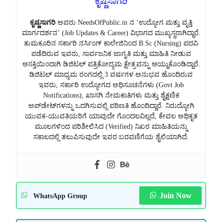
ಕೃಷ್ಣಸಾಗರಿ
ಕೃಷ್ಣಸಾಗರಿ
ಅವರು NeedsOfPublic.in ನ ‘ಉದ್ಯೋಗ ಮತ್ತು ವೃತ್ತಿ
ಮಾರ್ಗದರ್ಶನ’ (Job Updates & Career) ವಿಭಾಗದ ಮುಖ್ಯಸ್ಥರಾಗಿದ್ದಾರೆ.
ತುಮಕೂರಿನ ಸರ್ಕಾರಿ ನರ್ಸಿಂಗ್ ಕಾಲೇಜಿನಿಂದ B.Sc (Nursing) ಪದವಿ
ಪಡೆದಿರುವ ಇವರು, ಸಾರ್ವಜನಿಕ ಜಾಗೃತಿ ಮತ್ತು ಮಾಹಿತಿ ನೀಡುವ
ಆಸಕ್ತಿಯಿಂದಾಗಿ ಡಿಜಿಟಲ್ ಪತ್ರಿಕೋದ್ಯಮ ಕ್ಷೇತ್ರವನ್ನು ಆಯ್ದುಕೊಂಡಿದ್ದಾರೆ.
ಡಿಜಿಟಲ್ ಮಾಧ್ಯಮ ರಂಗದಲ್ಲಿ 3 ವರ್ಷಗಳ ಅನುಭವ ಹೊಂದಿರುವ
ಇವರು, ಸರ್ಕಾರಿ ಉದ್ಯೋಗದ ಅಧಿಸೂಚನೆಗಳು (Govt Job
Notifications), ಖಾಸಗಿ ನೇಮಕಾತಿಗಳು ಮತ್ತು ಶೈಕ್ಷಣಿಕ
ಅಪ್‌ಡೇಟ್‌ಗಳನ್ನು ಒದಗಿಸುವಲ್ಲಿ ಪರಿಣತಿ ಹೊಂದಿದ್ದಾರೆ. ನಿರುದ್ಯೋಗಿ
ಯುವಕ-ಯುವತಿಯರಿಗೆ ಯಾವುದೇ ಗೊಂದಲವಿಲ್ಲದೆ, ಕೇವಲ ಅಧಿಕೃತ
ಮೂಲಗಳಿಂದ ಪರಿಶೀಲಿಸಿದ (Verified) ನಿಖರ ಮಾಹಿತಿಯನ್ನು
ಸಕಾಲದಲ್ಲಿ ತಲುಪಿಸುವುದೇ ಇವರ ಬರವಣಿಗೆಯ ಶೈಲಿಯಾಗಿದೆ.
Join Now
WhatsApp Group