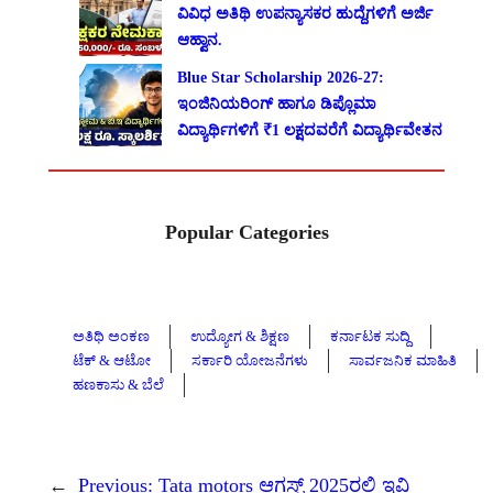
ವಿವಿಧ ಅತಿಥಿ ಉಪನ್ಯಾಸಕರ ಹುದ್ದೆಗಳಿಗೆ ಅರ್ಜಿ
ಆಹ್ವಾನ.
Blue Star Scholarship 2026-27:
ಇಂಜಿನಿಯರಿಂಗ್ ಹಾಗೂ ಡಿಪ್ಲೊಮಾ
ವಿದ್ಯಾರ್ಥಿಗಳಿಗೆ ₹1 ಲಕ್ಷದವರೆಗೆ ವಿದ್ಯಾರ್ಥಿವೇತನ
Popular Categories
ಅತಿಥಿ ಅಂಕಣ
ಉದ್ಯೋಗ & ಶಿಕ್ಷಣ
ಕರ್ನಾಟಕ ಸುದ್ದಿ
ಟೆಕ್ & ಆಟೋ
ಸರ್ಕಾರಿ ಯೋಜನೆಗಳು
ಸಾರ್ವಜನಿಕ ಮಾಹಿತಿ
ಹಣಕಾಸು & ಬೆಲೆ
←
Previous:
Tata motors ಆಗಸ್ಟ್ 2025ರಲ್ಲಿ ಇವಿ