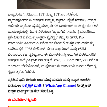
ಒಟ್ಟಾರೆಯಾಗಿ, Xiaomi 15T ಮತ್ತು 15T Pro ಸರಣಿಯ
ಸ್ಮಾರ್ಟ್‌ಫೋನ್‌ಗಳು ಆಕರ್ಷಕ ವಿನ್ಯಾಸ, ಶಕ್ತಿಶಾಲಿ ಪ್ರೊಸೆಸರ್‌ಗಳು, ಉನ್ನತ
ದರ್ಜೆಯ ಕ್ಯಾಮೆರಾ ವ್ಯವಸ್ಥೆ ಮತ್ತು ವೇಗದ ಚಾರ್ಜಿಂಗ್ ಸಾಮರ್ಥ್ಯದೊಂದಿಗೆ
ಮಾರುಕಟ್ಟೆಯಲ್ಲಿ ಗಮನ ಸೆಳೆಯಲು ಸಿದ್ಧವಾಗಿವೆ. ಸಾಮಾನ್ಯ ಮಾದರಿಯು
ಕೈಗೆಟುಕುವ ಬೆಲೆಯಲ್ಲಿ ಉತ್ತಮ ವೈಶಿಷ್ಟ್ಯಗಳನ್ನು ನೀಡಿದರೆ, Pro
ಮಾದರಿಯು ಪ್ರೀಮಿಯಂ ವಿಶೇಷಣಗಳೊಂದಿಗೆ ಉನ್ನತ ಅನುಭವವನ್ನು
ಒದಗಿಸುತ್ತದೆ. IP68 ರೇಟಿಂಗ್, ಲೀಕಾ ಬ್ರಾಂಡಿಂಗ್ ಮತ್ತು eSIM
ಬೆಂಬಲದಂತಹ ವೈಶಿಷ್ಟ್ಯಗಳು ಈ ಫೋನ್‌ಗಳನ್ನು ಆಧುನಿಕ ಬಳಕೆದಾರರಿಗೆ
ಆಕರ್ಷಕ ಆಯ್ಕೆಯನ್ನಾಗಿ ಮಾಡುತ್ತವೆ. ₹67,000 ರಿಂದ ₹82,500 ವರೆಗಿನ
ಅಂದಾಜು ಬೆಲೆಯೊಂದಿಗೆ, ಈ ಫೋನ್‌ಗಳು ಭಾರತೀಯ ಮಾರುಕಟ್ಟೆಯಲ್ಲಿ
ಸ್ಪರ್ಧಾತ್ಮಕವಾಗಿರಲಿವೆ.
ಪ್ರತಿದಿನ ಇದೇ ರೀತಿಯ ಉಪಯುಕ್ತ ಮಾಹಿತಿ ಮತ್ತು ನ್ಯೂಸ್ ಅಲರ್ಟ್
ಪಡೆಯಲು
ಇಲ್ಲಿ ಕ್ಲಿಕ್ ಮಾಡಿ
?
WhatsApp Channel
ನೀಡ್ಸ್ ಆಫ್
ಪಬ್ಲಿಕ್ ವಾಟ್ಸಾಪ್ ಚಾನೆಲ್ ಸೇರಿಕೊಳ್ಳಿ
ಈ ಮಾಹಿತಿಗಳನ್ನು ಓದಿ