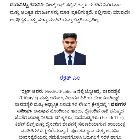
ದಯವಿಟ್ಟು ಗಮನಿಸಿ:
ನೀಡ್ಸ್ ಆಫ್ ಪಬ್ಲಿಕ್ ತನ್ನ ಓದುಗರಿಗೆ ನಿಖರವಾದ
ಮತ್ತು ಅಧಿಕೃತ ಮಾಹಿತಿಗಳನ್ನು ಮಾತ್ರ ಪ್ರಕಟಿಸುತ್ತದೆ. ಇಲ್ಲಿ ನಾವು ಯಾವುದೇ
ಅನಧಿಕೃತ ಮತ್ತು ಸುಳ್ಳು ಮಾಹಿತಿಯನ್ನು ಬಿತ್ತರಿಸುವುದಿಲ್ಲ.
ರಕ್ಷಿತ್ ಎಂ
“ರಕ್ಷಿತ್ ಅವರು NeedsOfPublic.in ನಲ್ಲಿ ಜ್ಯೋತಿಷ್ಯ, ಜೀವನಶೈಲಿ
(Lifestyle) ಮತ್ತು ಆರೋಗ್ಯ ವಿಭಾಗದ ಹಿರಿಯ ಲೇಖಕರಾಗಿದ್ದಾರೆ.
ಜೀವನಶೈಲಿ ಮತ್ತು ಆಧ್ಯಾತ್ಮಿಕ ವಿಷಯಗಳ ಲೇಖನ ಕ್ಷೇತ್ರದಲ್ಲಿ
4 ವರ್ಷಗಳ
ಸುದೀರ್ಘ ಅನುಭವ
ಹೊಂದಿರುವ ಇವರು, ದೈನಂದಿನ ರಾಶಿ ಭವಿಷ್ಯದ
ಜೊತೆಗೆ ಚಾಣಕ್ಯ ನೀತಿಯ ಮೌಲ್ಯಗಳು, ಮನೆಮದ್ದುಗಳು (Health Tips),
ಕಿಚನ್ ಟಿಪ್ಸ್ ಮತ್ತು ದೈನಂದಿನ ಜೀವನಕ್ಕೆ ಸಹಕಾರಿಯಾಗುವ ಉಪಯುಕ್ತ
ಮಾಹಿತಿಗಳ ಬಗ್ಗೆ ಬರೆಯುತ್ತಾರೆ. ಪುರಾತನ ಜ್ಞಾನ ಮತ್ತು ಆಧುನಿಕ
ಜೀವನಶೈಲಿಯನ್ನು ಸಮತೋಲನಗೊಳಿಸಿ ಓದುಗರಿಗೆ ಸರಳ ಹಾಗೂ