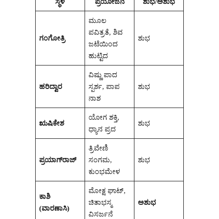
ಸ್ಥಳ
ಪ್ರಯೋಜನ
ಶುಭ/ಅಶುಭ
ಮೂಲ
ಪವಿತ್ರತೆ, ಶಿವ
ಗಂಗೋತ್ರಿ
ಶುಭ
ಜಟೆಯಿಂದ
ಹುಟ್ಟಿದ
ವಿಷ್ಣು ಪಾದ
ಹರಿದ್ವಾರ
ಸ್ಪರ್ಶ, ಪಾಪ
ಶುಭ
ನಾಶ
ಯೋಗ ಶಕ್ತಿ,
ಋಷಿಕೇಶ
ಶುಭ
ಧ್ಯಾನ ಪ್ರದ
ತ್ರಿವೇಣಿ
ಪ್ರಯಾಗ್‌ರಾಜ್
ಸಂಗಮ,
ಶುಭ
ಕುಂಭಮೇಳ
ಮೋಕ್ಷ ಘಾಟ್,
ಕಾಶಿ
ಚಿತಾಭಸ್ಮ
ಅಶುಭ
(ವಾರಣಾಸಿ)
ವಿಸರ್ಜನೆ