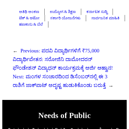
ಅತಿಥಿ ಅಂಕಣ
ಉದ್ಯೋಗ & ಶಿಕ್ಷಣ
ಕರ್ನಾಟಕ ಸುದ್ದಿ
ಟೆಕ್ & ಆಟೋ
ಸರ್ಕಾರಿ ಯೋಜನೆಗಳು
ಸಾರ್ವಜನಿಕ ಮಾಹಿತಿ
ಹಣಕಾಸು & ಬೆಲೆ
←
Previous:
ಪದವಿ ವಿದ್ಯಾರ್ಥಿಗಳಿಗೆ ₹75,000
ವಿದ್ಯಾರ್ಥಿವೇತನ: ಸರೋಜಿನಿ ದಾಮೋದರನ್
ಫೌಂಡೇಶನ್ ವಿದ್ಯಾಧನ್ ಕಾರ್ಯಕ್ರಮಕ್ಕೆ ಅರ್ಜಿ ಆಹ್ವಾನ!
Next:
ಮಂಗಳ ಸಂಚಾರದಿಂದ ಡಿಸೆಂಬರ್‌ನಲ್ಲಿ ಈ 3
ರಾಶಿಗೆ ಜಾಕ್‌ಪಾಟ್ ಅದೃಷ್ಟ ಹುಡುಕಿಕೊಂಡು ಬರುತ್ತೆ
→
Needs of Public