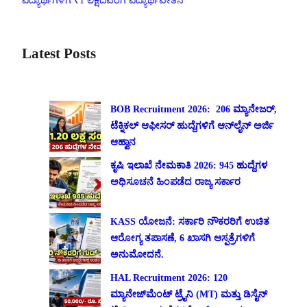
ವಿದ್ಯಾರ್ಥಿಗಳಿಗೆ ₹1 ಲಕ್ಷದವರೆಗೆ ವಿದ್ಯಾರ್ಥಿವೇತನ
Latest Posts
BOB Recruitment 2026: 206 ಮ್ಯಾನೇಜರ್,
ಟೆಕ್ನಿಕಲ್ ಆಫೀಸರ್ ಹುದ್ದೆಗಳಿಗೆ ಆನ್‌ಲೈನ್ ಅರ್ಜಿ
ಆಹ್ವಾನ
ಕೃಷಿ ಇಲಾಖೆ ನೇಮಕಾತಿ 2026: 945 ಹುದ್ದೆಗಳ
ಅಧಿಸೂಚನೆ ಹಿಂಪಡೆದ ರಾಜ್ಯ ಸರ್ಕಾರ
KASS ಯೋಜನೆ: ಸರ್ಕಾರಿ ನೌಕರರಿಗೆ ಉಚಿತ
ಆರೋಗ್ಯ ತಪಾಸಣೆ, 6 ಖಾಸಗಿ ಆಸ್ಪತ್ರೆಗಳಿಗೆ
ಅನುಮೋದನೆ.
HAL Recruitment 2026: 120
ಮ್ಯಾನೇಜ್‌ಮೆಂಟ್ ಟ್ರೈನಿ (MT) ಮತ್ತು ಡಿಸೈನ್