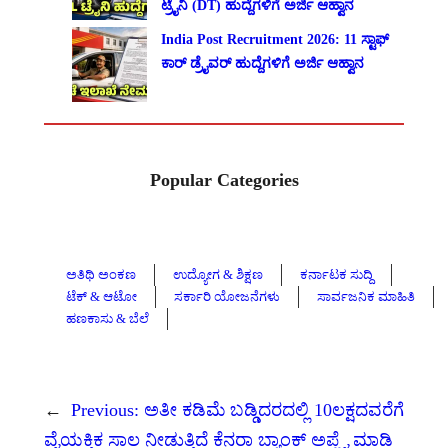
ಟ್ರೈನಿ (DT) ಹುದ್ದೆಗಳಿಗೆ ಅರ್ಜಿ ಆಹ್ವಾನ
India Post Recruitment 2026: 11 ಸ್ಟಾಫ್
ಕಾರ್ ಡ್ರೈವರ್ ಹುದ್ದೆಗಳಿಗೆ ಅರ್ಜಿ ಆಹ್ವಾನ
Popular Categories
ಅತಿಥಿ ಅಂಕಣ
ಉದ್ಯೋಗ & ಶಿಕ್ಷಣ
ಕರ್ನಾಟಕ ಸುದ್ದಿ
ಟೆಕ್ & ಆಟೋ
ಸರ್ಕಾರಿ ಯೋಜನೆಗಳು
ಸಾರ್ವಜನಿಕ ಮಾಹಿತಿ
ಹಣಕಾಸು & ಬೆಲೆ
←
Previous:
ಅತೀ ಕಡಿಮೆ ಬಡ್ಡಿದರದಲ್ಲಿ 10ಲಕ್ಷದವರೆಗೆ
ವೈಯಕ್ತಿಕ ಸಾಲ ನೀಡುತ್ತಿದೆ ಕೆನರಾ ಬ್ಯಾಂಕ್ ಅಪ್ಲೈ ಮಾಡಿ