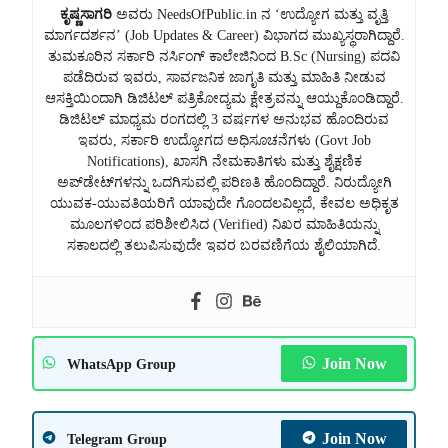
ಕೃಷ್ಣಸಾಗರಿ
ಅವರು NeedsOfPublic.in ನ ‘ಉದ್ಯೋಗ ಮತ್ತು ವೃತ್ತಿ
ಮಾರ್ಗದರ್ಶನ’ (Job Updates & Career) ವಿಭಾಗದ ಮುಖ್ಯಸ್ಥರಾಗಿದ್ದಾರೆ.
ತುಮಕೂರಿನ ಸರ್ಕಾರಿ ನರ್ಸಿಂಗ್ ಕಾಲೇಜಿನಿಂದ B.Sc (Nursing) ಪದವಿ
ಪಡೆದಿರುವ ಇವರು, ಸಾರ್ವಜನಿಕ ಜಾಗೃತಿ ಮತ್ತು ಮಾಹಿತಿ ನೀಡುವ
ಆಸಕ್ತಿಯಿಂದಾಗಿ ಡಿಜಿಟಲ್ ಪತ್ರಿಕೋದ್ಯಮ ಕ್ಷೇತ್ರವನ್ನು ಆಯ್ದುಕೊಂಡಿದ್ದಾರೆ.
ಡಿಜಿಟಲ್ ಮಾಧ್ಯಮ ರಂಗದಲ್ಲಿ 3 ವರ್ಷಗಳ ಅನುಭವ ಹೊಂದಿರುವ
ಇವರು, ಸರ್ಕಾರಿ ಉದ್ಯೋಗದ ಅಧಿಸೂಚನೆಗಳು (Govt Job
Notifications), ಖಾಸಗಿ ನೇಮಕಾತಿಗಳು ಮತ್ತು ಶೈಕ್ಷಣಿಕ
ಅಪ್‌ಡೇಟ್‌ಗಳನ್ನು ಒದಗಿಸುವಲ್ಲಿ ಪರಿಣತಿ ಹೊಂದಿದ್ದಾರೆ. ನಿರುದ್ಯೋಗಿ
ಯುವಕ-ಯುವತಿಯರಿಗೆ ಯಾವುದೇ ಗೊಂದಲವಿಲ್ಲದೆ, ಕೇವಲ ಅಧಿಕೃತ
ಮೂಲಗಳಿಂದ ಪರಿಶೀಲಿಸಿದ (Verified) ನಿಖರ ಮಾಹಿತಿಯನ್ನು
ಸಕಾಲದಲ್ಲಿ ತಲುಪಿಸುವುದೇ ಇವರ ಬರವಣಿಗೆಯ ಶೈಲಿಯಾಗಿದೆ.
Join Now
WhatsApp Group
Join Now
Telegram Group