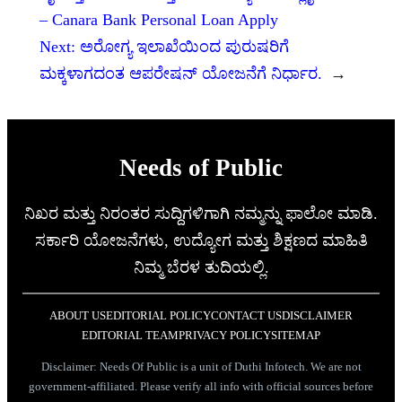
– Canara Bank Personal Loan Apply
Next:
ಅರೋಗ್ಯ ಇಲಾಖೆಯಿಂದ ಪುರುಷರಿಗೆ
ಮಕ್ಕಳಾಗದಂತ ಆಪರೇಷನ್ ಯೋಜನೆಗೆ ನಿರ್ಧಾರ.
→
Needs of Public
ನಿಖರ ಮತ್ತು ನಿರಂತರ ಸುದ್ದಿಗಳಿಗಾಗಿ ನಮ್ಮನ್ನು ಫಾಲೋ ಮಾಡಿ.
ಸರ್ಕಾರಿ ಯೋಜನೆಗಳು, ಉದ್ಯೋಗ ಮತ್ತು ಶಿಕ್ಷಣದ ಮಾಹಿತಿ
ನಿಮ್ಮ ಬೆರಳ ತುದಿಯಲ್ಲಿ.
ABOUT US
EDITORIAL POLICY
CONTACT US
DISCLAIMER
EDITORIAL TEAM
PRIVACY POLICY
SITEMAP
Disclaimer: Needs Of Public is a unit of Duthi Infotech. We are not
government-affiliated. Please verify all info with official sources before