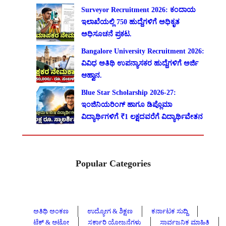
Surveyor Recruitment 2026: ಕಂದಾಯ
ಇಲಾಖೆಯಲ್ಲಿ 750 ಹುದ್ದೆಗಳಿಗೆ ಅಧಿಕೃತ
ಅಧಿಸೂಚನೆ ಪ್ರಕಟ.
Bangalore University Recruitment 2026:
ವಿವಿಧ ಅತಿಥಿ ಉಪನ್ಯಾಸಕರ ಹುದ್ದೆಗಳಿಗೆ ಅರ್ಜಿ
ಆಹ್ವಾನ.
Blue Star Scholarship 2026-27:
ಇಂಜಿನಿಯರಿಂಗ್ ಹಾಗೂ ಡಿಪ್ಲೊಮಾ
ವಿದ್ಯಾರ್ಥಿಗಳಿಗೆ ₹1 ಲಕ್ಷದವರೆಗೆ ವಿದ್ಯಾರ್ಥಿವೇತನ
Popular Categories
ಅತಿಥಿ ಅಂಕಣ
ಉದ್ಯೋಗ & ಶಿಕ್ಷಣ
ಕರ್ನಾಟಕ ಸುದ್ದಿ
ಟೆಕ್ & ಆಟೋ
ಸರ್ಕಾರಿ ಯೋಜನೆಗಳು
ಸಾರ್ವಜನಿಕ ಮಾಹಿತಿ