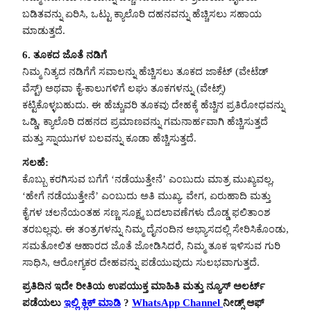
ಬಡಿತವನ್ನು ಏರಿಸಿ, ಒಟ್ಟು ಕ್ಯಾಲೊರಿ ದಹನವನ್ನು ಹೆಚ್ಚಿಸಲು ಸಹಾಯ
ಮಾಡುತ್ತದೆ.
6. ತೂಕದ ಜೊತೆ ನಡಿಗೆ
ನಿಮ್ಮ ನಿತ್ಯದ ನಡಿಗೆಗೆ ಸವಾಲನ್ನು ಹೆಚ್ಚಿಸಲು ತೂಕದ ಜಾಕೆಟ್ (ವೇಟೆಡ್
ವೆಸ್ಟ್) ಅಥವಾ ಕೈ-ಕಾಲುಗಳಿಗೆ ಲಘು ತೂಕಗಳನ್ನು (ವೇಟ್ಸ್)
ಕಟ್ಟಿಕೊಳ್ಳಬಹುದು. ಈ ಹೆಚ್ಚುವರಿ ತೂಕವು ದೇಹಕ್ಕೆ ಹೆಚ್ಚಿನ ಪ್ರತಿರೋಧವನ್ನು
ಒಡ್ಡಿ, ಕ್ಯಾಲೊರಿ ದಹನದ ಪ್ರಮಾಣವನ್ನು ಗಮನಾರ್ಹವಾಗಿ ಹೆಚ್ಚಿಸುತ್ತದೆ
ಮತ್ತು ಸ್ನಾಯುಗಳ ಬಲವನ್ನು ಕೂಡಾ ಹೆಚ್ಚಿಸುತ್ತದೆ.
ಸಲಹೆ:
ಕೊಬ್ಬು ಕರಗಿಸುವ ಬಗೆಗೆ ‘ನಡೆಯುತ್ತೇನೆ’ ಎಂಬುದು ಮಾತ್ರ ಮುಖ್ಯವಲ್ಲ,
‘ಹೇಗೆ ನಡೆಯುತ್ತೇನೆ’ ಎಂಬುದು ಅತಿ ಮುಖ್ಯ. ವೇಗ, ಏರುಹಾದಿ ಮತ್ತು
ಕೈಗಳ ಚಲನೆಯಂತಹ ಸಣ್ಣ ಸೂಕ್ಷ್ಮ ಬದಲಾವಣೆಗಳು ದೊಡ್ಡ ಫಲಿತಾಂಶ
ತರಬಲ್ಲವು. ಈ ತಂತ್ರಗಳನ್ನು ನಿಮ್ಮ ದೈನಂದಿನ ಅಭ್ಯಾಸದಲ್ಲಿ ಸೇರಿಸಿಕೊಂಡು,
ಸಮತೋಲಿತ ಆಹಾರದ ಜೊತೆ ಜೋಡಿಸಿದರೆ, ನಿಮ್ಮ ತೂಕ ಇಳಿಸುವ ಗುರಿ
ಸಾಧಿಸಿ, ಆರೋಗ್ಯಕರ ದೇಹವನ್ನು ಪಡೆಯುವುದು ಸುಲಭವಾಗುತ್ತದೆ.
ಪ್ರತಿದಿನ ಇದೇ ರೀತಿಯ ಉಪಯುಕ್ತ ಮಾಹಿತಿ ಮತ್ತು ನ್ಯೂಸ್ ಅಲರ್ಟ್
ಪಡೆಯಲು
ಇಲ್ಲಿ ಕ್ಲಿಕ್ ಮಾಡಿ
?
WhatsApp Channel
ನೀಡ್ಸ್ ಆಫ್