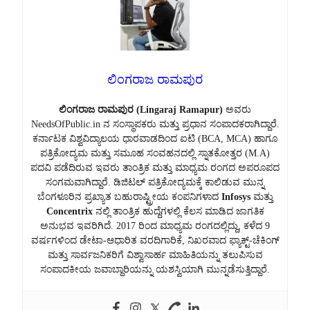
ಲಿಂಗರಾಜ ರಾಮಪುರ
ಲಿಂಗರಾಜ ರಾಮಪುರ (Lingaraj Ramapur)
ಅವರು
NeedsOfPublic.in ನ ಸಂಸ್ಥಾಪಕರು ಮತ್ತು ಪ್ರಧಾನ ಸಂಪಾದಕರಾಗಿದ್ದಾರೆ.
ಕರ್ನಾಟಕ ವಿಶ್ವವಿದ್ಯಾಲಯ ಧಾರವಾಡದಿಂದ ಐಟಿ (BCA, MCA) ಹಾಗೂ
ಪತ್ರಿಕೋದ್ಯಮ ಮತ್ತು ಸಮೂಹ ಸಂವಹನದಲ್ಲಿ ಸ್ನಾತಕೋತ್ತರ (M.A)
ಪದವಿ ಪಡೆದಿರುವ ಇವರು ತಾಂತ್ರಿಕ ಮತ್ತು ಮಾಧ್ಯಮ ರಂಗದ ಅಪರೂಪದ
ಸಂಗಮವಾಗಿದ್ದಾರೆ. ಡಿಜಿಟಲ್ ಪತ್ರಿಕೋದ್ಯಮಕ್ಕೆ ಕಾಲಿಡುವ ಮುನ್ನ
ಬೆಂಗಳೂರಿನ ಪ್ರಖ್ಯಾತ ಬಹುರಾಷ್ಟ್ರೀಯ ಕಂಪನಿಗಳಾದ
Infosys
ಮತ್ತು
Concentrix
ನಲ್ಲಿ ತಾಂತ್ರಿಕ ಹುದ್ದೆಗಳಲ್ಲಿ ಕೆಲಸ ಮಾಡಿದ ಜಾಗತಿಕ
ಅನುಭವ ಇವರಿಗಿದೆ. 2017 ರಿಂದ ಮಾಧ್ಯಮ ರಂಗದಲ್ಲಿದ್ದು, ಕಳೆದ 9
ವರ್ಷಗಳಿಂದ ಡೇಟಾ-ಆಧಾರಿತ ವರದಿಗಾರಿಕೆ, ನಿಖರವಾದ ಫ್ಯಾಕ್ಟ್-ಚೆಕಿಂಗ್
ಮತ್ತು ಸಾರ್ವಜನಿಕರಿಗೆ ವಿಶ್ವಾಸಾರ್ಹ ಮಾಹಿತಿಯನ್ನು ತಲುಪಿಸುವ
ಸಂಪಾದಕೀಯ ಜವಾಬ್ದಾರಿಯನ್ನು ಯಶಸ್ವಿಯಾಗಿ ಮುನ್ನಡೆಸುತ್ತಿದ್ದಾರೆ.