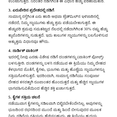
ಉಂಟಾಗುತ್ತದೆ. ನಿರಂತರ ನಡಿಗೆಗಿಂತ ಈ ವಿಧಾನ ಹೆಚ್ಚು ಪರಿಣಾಮಕಾರಿ.
3. ಏರುಪೇರಿನ ಪ್ರದೇಶದಲ್ಲಿ ನಡಿಗೆ
ಸಾಮಾನ್ಯ ರಸ್ತೆಗಿಂತ ಏರು ಹಾದಿ ಅಥವಾ ಟ್ರೆಡ್‌ಮಿಲ್‌ನ ಇಳಿಜಾರಿನಲ್ಲಿ
ನಡೆದರೆ, ನಿಮ್ಮ ಸ್ನಾಯುಗಳು ಹೆಚ್ಚು ಶ್ರಮ ಪಡೆಯಬೇಕಾಗುತ್ತದೆ. ಈ
ಹೆಚ್ಚುವರಿ ಶ್ರಮವು ಸಮತಟ್ಟಾದ ನೆಲದಲ್ಲಿ ನಡೆದಾಗಿಗಿಂತ 30% ರಷ್ಟು ಹೆಚ್ಚು
ಕ್ಯಾಲೊರಿಗಳನ್ನು ಸುಡುತ್ತದೆ. ಇದು ಕಾಲುಗಳ ಸ್ನಾಯುಗಳನ್ನು ಬಲಗೊಳಿಸುವ
ಅತ್ಯುತ್ತಮ ವಿಧಾನವೂ ಹೌದು.
4. ನಾರ್ಡಿಕ್ ವಾಕಿಂಗ್
ಇದರಲ್ಲಿ ನೀವು ಎರಡು ವಿಶೇಷ ನಡಿಗೆ ದಂಡಗಳನ್ನು (ವಾಕಿಂಗ್ ಪೋಲ್ಸ್)
ಬಳಸುತ್ತೀರಿ. ದಂಡಗಳನ್ನು ಬಳಸಿ ನಡೆಯುವ ಈ ಕ್ರಿಯೆಯು ನಿಮ್ಮ ದೇಹದ
ಕೆಳಭಾಗದ ಜೊತೆಗೆ, ಕೈಗಳು, ಭುಜಗಳು ಮತ್ತು ಹೊಟ್ಟೆಯ ಸ್ನಾಯುಗಳನ್ನೂ
ಸಕ್ರಿಯಗೊಳಿಸುತ್ತದೆ. ಇದರಿಂದಾಗಿ, ಸಾಮಾನ್ಯ ನಡಿಗೆಯು ಸಂಪೂರ್ಣ
ದೇಹದ ಕಸರತ್ತಾಗಿ ರೂಪಾಂತರ ಹೊಂದುತ್ತದೆ ಮತ್ತು ಹೆಚ್ಚಿನ ಸ್ನಾಯುಗಳ
ಭಾಗವಹಿಸುವಿಕೆಯಿಂದ ಹೆಚ್ಚಿನ ಶಕ್ತಿ ಖರ್ಚಾಗುತ್ತದೆ.
5. ಕೈಗಳ ಸಕ್ರಿಯ ಚಲನೆ
ನಡೆಯುವಾಗ ಕೈಗಳನ್ನು ಸಡಿಲವಾಗಿ ಬಿಟ್ಟಿರಬೇಕೆಂದೇನಿಲ್ಲ. ಅವುಗಳನ್ನು
ಭುಜದಿಂದ ರಭಸದಿಂದ ಮುಂದೆ ಮತ್ತು ಹಿಂದೆ ಬೀಸುವುದರ ಮೂಲಕ
ನಿಮ್ಮ ನಡಿಗೆಯ ಗತಿಯನ್ನು ಹೆಚ್ಚಿಸಬಹುದು. ಈ ಕ್ರಿಯೆಯು ಹೃದಯ