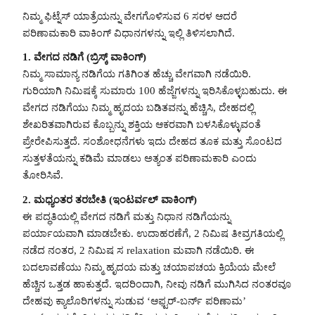
ನಿಮ್ಮ ಫಿಟ್ನೆಸ್ ಯಾತ್ರೆಯನ್ನು ವೇಗಗೊಳಿಸುವ 6 ಸರಳ ಆದರೆ
ಪರಿಣಾಮಕಾರಿ ವಾಕಿಂಗ್ ವಿಧಾನಗಳನ್ನು ಇಲ್ಲಿ ತಿಳಿಸಲಾಗಿದೆ.
1. ವೇಗದ ನಡಿಗೆ (ಬ್ರಿಸ್ಕ್ ವಾಕಿಂಗ್)
ನಿಮ್ಮ ಸಾಮಾನ್ಯ ನಡಿಗೆಯ ಗತಿಗಿಂತ ಹೆಚ್ಚು ವೇಗವಾಗಿ ನಡೆಯಿರಿ.
ಗುರಿಯಾಗಿ ನಿಮಿಷಕ್ಕೆ ಸುಮಾರು 100 ಹೆಜ್ಜೆಗಳನ್ನು ಇರಿಸಿಕೊಳ್ಳಬಹುದು. ಈ
ವೇಗದ ನಡಿಗೆಯು ನಿಮ್ಮ ಹೃದಯ ಬಡಿತವನ್ನು ಹೆಚ್ಚಿಸಿ, ದೇಹದಲ್ಲಿ
ಶೇಖರಿತವಾಗಿರುವ ಕೊಬ್ಬನ್ನು ಶಕ್ತಿಯ ಆಕರವಾಗಿ ಬಳಸಿಕೊಳ್ಳುವಂತೆ
ಪ್ರೇರೇಪಿಸುತ್ತದೆ. ಸಂಶೋಧನೆಗಳು ಇದು ದೇಹದ ತೂಕ ಮತ್ತು ಸೊಂಟದ
ಸುತ್ತಳತೆಯನ್ನು ಕಡಿಮೆ ಮಾಡಲು ಅತ್ಯಂತ ಪರಿಣಾಮಕಾರಿ ಎಂದು
ತೋರಿಸಿವೆ.
2. ಮಧ್ಯಂತರ ತರಬೇತಿ (ಇಂಟರ್ವಲ್ ವಾಕಿಂಗ್)
ಈ ಪದ್ಧತಿಯಲ್ಲಿ ವೇಗದ ನಡಿಗೆ ಮತ್ತು ನಿಧಾನ ನಡಿಗೆಯನ್ನು
ಪರ್ಯಾಯವಾಗಿ ಮಾಡಬೇಕು. ಉದಾಹರಣೆಗೆ, 2 ನಿಮಿಷ ತೀವ್ರಗತಿಯಲ್ಲಿ
ನಡೆದ ನಂತರ, 2 ನಿಮಿಷ ಸ relaxation ಮವಾಗಿ ನಡೆಯಿರಿ. ಈ
ಬದಲಾವಣೆಯು ನಿಮ್ಮ ಹೃದಯ ಮತ್ತು ಚಯಾಪಚಯ ಕ್ರಿಯೆಯ ಮೇಲೆ
ಹೆಚ್ಚಿನ ಒತ್ತಡ ಹಾಕುತ್ತದೆ. ಇದರಿಂದಾಗಿ, ನೀವು ನಡಿಗೆ ಮುಗಿಸಿದ ನಂತರವೂ
ದೇಹವು ಕ್ಯಾಲೊರಿಗಳನ್ನು ಸುಡುವ ‘ಆಫ್ಟರ್-ಬರ್ನ್ ಪರಿಣಾಮ’