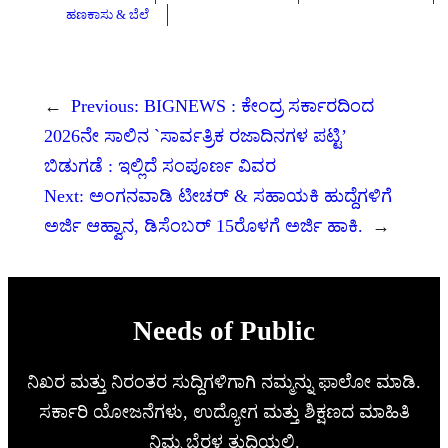
ಹಣಕಾಸು & ಬೆಲೆ
←
Previous:
BIGNEWS : ಕೇಂದ್ರ ಸರ್ಕಾರದಿಂದ
2026ನೇ ಸಾಲಿನ `ಸಾರ್ವತ್ರಿಕ ರಜಾದಿನಗಳ ಪಟ್ಟಿ’
ಬಿಡುಗಡೆ : ಇಲ್ಲಿದೆ ಸಂಪೂರ್ಣ ವಿವರ
Next:
ಅಂಗನವಾಡಿ ಟೀಚರ್ & ಸಹಾಯಕಿ ಹುದ್ದೆಗಳಿಗೆ
ಅರ್ಜಿ ಆಹ್ವಾನ, ಡಿಸೆಂಬರ್ 15ರೊಳಗೆ ಅರ್ಜಿ ಹಾಕಿ.
→
Needs of Public
ನಿಖರ ಮತ್ತು ನಿರಂತರ ಸುದ್ದಿಗಳಿಗಾಗಿ ನಮ್ಮನ್ನು ಫಾಲೋ ಮಾಡಿ.
ಸರ್ಕಾರಿ ಯೋಜನೆಗಳು, ಉದ್ಯೋಗ ಮತ್ತು ಶಿಕ್ಷಣದ ಮಾಹಿತಿ
ನಿಮ್ಮ ಬೆರಳ ತುದಿಯಲ್ಲಿ.