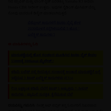
ಸಿಟಿ ಟ್ರಾಫಿಕ್ ಮತ್ತು ಲಾಂಗ್ ರೈಡ್ ಎರಡಕ್ಕೂ Yamaha R3 ಅಥವಾ
Honda CBR ಸೀರೀಸ್ ಉತ್ತಮ. ಇವುಗಳ ರೈಡಿಂಗ್ ಪೊಸಿಷನ್ ಬೆನ್ನು
ನೋವು ಬಾರದಂತೆ ಡಿಸೈನ್ ಮಾಡಲಾಗಿರುತ್ತದೆ.
ಪೆಟ್ರೋಲ್ ಕಾರುಗಳಿಗೆ ಟಾಟಾ ಬೈಬೈ ಹೇಳಿ
2030ರೊಳಗೆ ರಸ್ತೆಗಿಳಿಯಲಿವೆ 5 ಹೊಸ ‘
ಎಲೆಕ್ಟ್ರಿಕ್ ಕಾರುಗಳು’!
ಈ ಮಾಹಿತಿಗಳನ್ನು ಓದಿ
ಮಾರುಕಟ್ಟೆಯಲ್ಲಿ ಹೊಸ ಸಂಚಲನ ಮೂಡಿಸಿದ ಟಾಟಾ ಬೈಕ್ ಕೇವಲ
55000ಕ್ಕೆ 100kmpl ಮೈಲೇಜ್.!
ಕಡಿಮೆ ಬಜೆಟ್‌ ನಲ್ಲಿ ದಿನನಿತ್ಯದ ಸಂಚಾರಕ್ಕೆ ಅಂತಾನೆ ಮಾರುಕಟ್ಟೆಗೆ ಲಗ್ಗೆ
ಇಟ್ಟಿರುವ 3 ಟಾಪ್ ಎಲೆಕ್ಟ್ರಿಕ್ ಕಾರುಗಳಿವು (EVs)
₹10 ಲಕ್ಷಕ್ಕಿಂತ ಕಡಿಮೆ ಬೆಲೆಗೆ ಟಾಪ್ 5 ಅತ್ಯುತ್ತಮ 7-ಸೀಟರ್
ಕಾರುಗಳು : ಫ್ಯಾಮಿಲಿ ಸುರಕ್ಷಿತ, ಕೈಗೆಟುಕುವ ಬೆಲೆ
ದಯವಿಟ್ಟು ಗಮನಿಸಿ:
ನೀಡ್ಸ್ ಆಫ್ ಪಬ್ಲಿಕ್ ತನ್ನ ಓದುಗರಿಗೆ ನಿಖರವಾದ