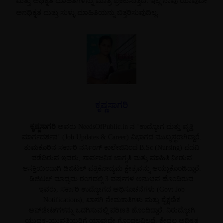
ಮತ್ತು ಅಧಿಕೃತ ಮಾಹಿತಿಗಳನ್ನು ಮಾತ್ರ ಪ್ರಕಟಿಸುತ್ತದೆ. ಇಲ್ಲಿ ನಾವು ಯಾವುದೇ
ಅನಧಿಕೃತ ಮತ್ತು ಸುಳ್ಳು ಮಾಹಿತಿಯನ್ನು ಬಿತ್ತರಿಸುವುದಿಲ್ಲ.
ಕೃಷ್ಣಸಾಗರಿ
ಕೃಷ್ಣಸಾಗರಿ
ಅವರು NeedsOfPublic.in ನ ‘ಉದ್ಯೋಗ ಮತ್ತು ವೃತ್ತಿ
ಮಾರ್ಗದರ್ಶನ’ (Job Updates & Career) ವಿಭಾಗದ ಮುಖ್ಯಸ್ಥರಾಗಿದ್ದಾರೆ.
ತುಮಕೂರಿನ ಸರ್ಕಾರಿ ನರ್ಸಿಂಗ್ ಕಾಲೇಜಿನಿಂದ B.Sc (Nursing) ಪದವಿ
ಪಡೆದಿರುವ ಇವರು, ಸಾರ್ವಜನಿಕ ಜಾಗೃತಿ ಮತ್ತು ಮಾಹಿತಿ ನೀಡುವ
ಆಸಕ್ತಿಯಿಂದಾಗಿ ಡಿಜಿಟಲ್ ಪತ್ರಿಕೋದ್ಯಮ ಕ್ಷೇತ್ರವನ್ನು ಆಯ್ದುಕೊಂಡಿದ್ದಾರೆ.
ಡಿಜಿಟಲ್ ಮಾಧ್ಯಮ ರಂಗದಲ್ಲಿ 3 ವರ್ಷಗಳ ಅನುಭವ ಹೊಂದಿರುವ
ಇವರು, ಸರ್ಕಾರಿ ಉದ್ಯೋಗದ ಅಧಿಸೂಚನೆಗಳು (Govt Job
Notifications), ಖಾಸಗಿ ನೇಮಕಾತಿಗಳು ಮತ್ತು ಶೈಕ್ಷಣಿಕ
ಅಪ್‌ಡೇಟ್‌ಗಳನ್ನು ಒದಗಿಸುವಲ್ಲಿ ಪರಿಣತಿ ಹೊಂದಿದ್ದಾರೆ. ನಿರುದ್ಯೋಗಿ
ಯುವಕ-ಯುವತಿಯರಿಗೆ ಯಾವುದೇ ಗೊಂದಲವಿಲ್ಲದೆ, ಕೇವಲ ಅಧಿಕೃತ