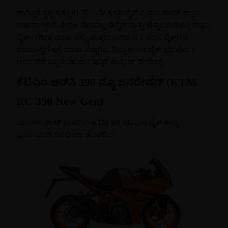
ಹಾಗಿದ್ದರೆ ಸ್ವಲ್ಪ ತಡ್ಕೊಳಿ! 2026ನೇ ಇಸವಿ ಬೈಕ್ ಪ್ರಿಯರ ಪಾಲಿಗೆ ಹಬ್ಬದ
ವರ್ಷವಾಗಲಿದೆ. ಕೇವಲ ವೇಗವಲ್ಲ, ಡಿಸೈನ್ ಮತ್ತು ಟೆಕ್ನಾಲಜಿಯಲ್ಲೂ ಸದ್ಯದ
ಬೈಕ್‌ಗಳಿಗಿಂತ ನೂರು ಪಟ್ಟು ಉತ್ತಮವಾಗಿರುವ 5 ಹೊಸ ಬೈಕ್‌ಗಳು
ಮಾರುಕಟ್ಟೆಗೆ ಲಗ್ಗೆ ಇಡಲು ಸಜ್ಜಾಗಿವೆ. ನಿಮ್ಮ ಕನಸಿನ ಬೈಕ್ ಯಾವುದು?
ಅದರ ಬೆಲೆ ಎಷ್ಟಿರಬಹುದು? ಇಲ್ಲಿದೆ ಕಂಪ್ಲೀಟ್ ಡೀಟೇಲ್ಸ್.
ಕೆಟಿಎಂ ಆರ್‌ಸಿ 390 ನ್ಯೂ ಜನರೇಷನ್ (KTM
RC 390 New Gen)
ಯುವಕರ ಹಾಟ್ ಫೇವರಿಟ್ KTM ತನ್ನ RC 390 ಬೈಕ್ ಅನ್ನು
ಪೂರ್ತಿಯಾಗಿ ಬದಲಿಸಲು ಹೊರಟಿದೆ.