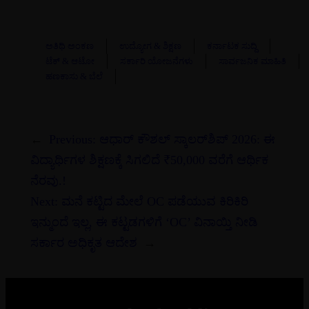
ಅತಿಥಿ ಅಂಕಣ
ಉದ್ಯೋಗ & ಶಿಕ್ಷಣ
ಕರ್ನಾಟಕ ಸುದ್ದಿ
ಟೆಕ್ & ಆಟೋ
ಸರ್ಕಾರಿ ಯೋಜನೆಗಳು
ಸಾರ್ವಜನಿಕ ಮಾಹಿತಿ
ಹಣಕಾಸು & ಬೆಲೆ
←
Previous:
ಆಧಾರ್ ಕೌಶಲ್ ಸ್ಕಾಲರ್‌ಶಿಪ್ 2026: ಈ
ವಿದ್ಯಾರ್ಥಿಗಳ ಶಿಕ್ಷಣಕ್ಕೆ ಸಿಗಲಿದೆ ₹50,000 ವರೆಗೆ ಆರ್ಥಿಕ
ನೆರವು.!
Next:
ಮನೆ ಕಟ್ಟಿದ ಮೇಲೆ OC ಪಡೆಯುವ ಕಿರಿಕಿರಿ
ಇನ್ಮುಂದೆ ಇಲ್ಲ, ಈ ಕಟ್ಟಡಗಳಿಗೆ ‘OC’ ವಿನಾಯ್ತಿ ನೀಡಿ
ಸರ್ಕಾರ ಅಧಿಕೃತ ಆದೇಶ
→