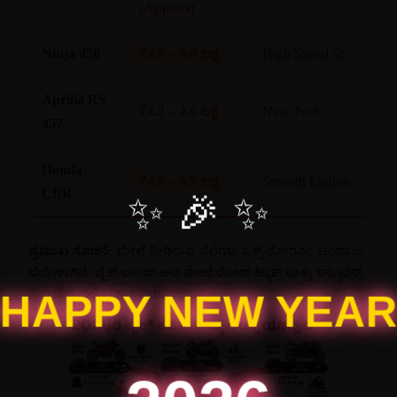
(Approx)
Ninja 450
₹4.5 – 5.0 ಲಕ್ಷ
High Speed 🚀
Aprilia RS
₹4.2 – 4.6 ಲಕ್ಷ
New Tech
457
Honda
₹4.5 – 5.5 ಲಕ್ಷ
Smooth Engine
CBR
✨ 🎉 ✨
ಪ್ರಮುಖ ಸೂಚನೆ:
ಮೇಲೆ ನೀಡಿರುವ ಬೆಲೆಗಳು ಎಕ್ಸ್-ಶೋರೂಂ ಅಂದಾಜು
ಬೆಲೆಗಳಾಗಿವೆ. ಬೈಕ್ ಲಾಂಚ್ ಆದ ಮೇಲೆ ರೋಡ್ ಟ್ಯಾಕ್ಸ್ ಮತ್ತು ಇನ್ಶೂರೆನ್ಸ್
HAPPY NEW YEA
ಸೇರಿ ಬೆಲೆಯಲ್ಲಿ ವ್ಯತ್ಯಾಸವಾಗಬಹುದು.