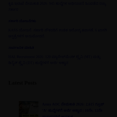
ಕೃಷಿ ಇಲಾಖೆ ನೇಮಕಾತಿ 2026: 945 ಹುದ್ದೆಗಳ ಅಧಿಸೂಚನೆ ಹಿಂಪಡೆದ ರಾಜ್ಯ
ಸರ್ಕಾರ
ಸರ್ಕಾರಿ ಯೋಜನೆಗಳು
KASS ಯೋಜನೆ: ಸರ್ಕಾರಿ ನೌಕರರಿಗೆ ಉಚಿತ ಆರೋಗ್ಯ ತಪಾಸಣೆ, 6 ಖಾಸಗಿ
ಆಸ್ಪತ್ರೆಗಳಿಗೆ ಅನುಮೋದನೆ.
ಸಾರ್ವಜನಿಕ ಮಾಹಿತಿ
HAL Recruitment 2026: 120 ಮ್ಯಾನೇಜ್‌ಮೆಂಟ್ ಟ್ರೈನಿ (MT) ಮತ್ತು
ಡಿಸೈನ್ ಟ್ರೈನಿ (DT) ಹುದ್ದೆಗಳಿಗೆ ಅರ್ಜಿ ಆಹ್ವಾನ
Latest Posts
Army AOC ನೇಮಕಾತಿ 2026: 2,615 ಗ್ರೂಪ್
‘ಸಿ’ ಹುದ್ದೆಗಳಿಗೆ ಅರ್ಜಿ ಆಹ್ವಾನ | 10ನೇ, 12ನೇ
ಪಾಸಾದವರಿಗೆ ಅವಕಾಶ