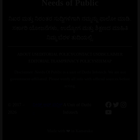
Needs of Public
ನಿಖರ ಮತ್ತು ನಿರಂತರ ಸುದ್ದಿಗಳಿಗಾಗಿ ನಮ್ಮನ್ನು ಫಾಲೋ ಮಾಡಿ.
ಸರ್ಕಾರಿ ಯೋಜನೆಗಳು, ಉದ್ಯೋಗ ಮತ್ತು ಶಿಕ್ಷಣದ ಮಾಹಿತಿ
ನಿಮ್ಮ ಬೆರಳ ತುದಿಯಲ್ಲಿ.
ABOUT US
EDITORIAL POLICY
CONTACT US
DISCLAIMER
EDITORIAL TEAM
PRIVACY POLICY
SITEMAP
Disclaimer: Needs Of Public is a unit of Duthi Infotech. We are not
government-affiliated. Please verify all info with official sources before
acting.
Facebook
Twitter
Instag
© 2017 –
ನೀಡ್ಸ್ ಆಫ್ ಪಬ್ಲಿಕ್
A Unit of Duthi
YouTube
2026
–
Infotech
Made with ❤️ in Karnataka