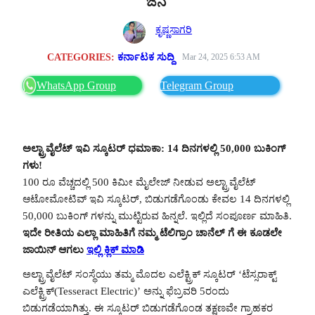
ಜನ
ಕೃಷ್ಣಸಾಗರಿ
CATEGORIES:
ಕರ್ನಾಟಕ ಸುದ್ದಿ
Mar 24, 2025 6:53 AM
WhatsApp Group
Telegram Group
ಅಲ್ಟ್ರಾವೈಲೆಟ್ ಇವಿ ಸ್ಕೂಟರ್ ಧಮಾಕಾ: 14 ದಿನಗಳಲ್ಲಿ 50,000 ಬುಕಿಂಗ್
ಗಳು!
100 ರೂ ವೆಚ್ಚದಲ್ಲಿ 500 ಕಿಮೀ ಮೈಲೇಜ್ ನೀಡುವ ಅಲ್ಟ್ರಾವೈಲೆಟ್
ಆಟೋಮೋಟಿವ್ ಇವಿ ಸ್ಕೂಟರ್, ಬಿಡುಗಡೆಗೊಂಡು ಕೇವಲ 14 ದಿನಗಳಲ್ಲಿ
50,000 ಬುಕಿಂಗ್ ಗಳನ್ನು ಮುಟ್ಟಿರುವ ಹಿನ್ನಲೆ. ಇಲ್ಲಿದೆ ಸಂಪೂರ್ಣ ಮಾಹಿತಿ.
ಇದೇ ರೀತಿಯ ಎಲ್ಲಾ ಮಾಹಿತಿಗೆ ನಮ್ಮ ಟೆಲಿಗ್ರಾಂ ಚಾನೆಲ್ ಗೆ ಈ ಕೂಡಲೇ
ಜಾಯಿನ್ ಆಗಲು
ಇಲ್ಲಿ ಕ್ಲಿಕ್ ಮಾಡಿ
ಅಲ್ಟ್ರಾವೈಲೆಟ್ ಸಂಸ್ಥೆಯು ತಮ್ಮ ಮೊದಲ ಎಲೆಕ್ಟ್ರಿಕ್ ಸ್ಕೂಟರ್ ‘ಟೆಸ್ಸರಾಕ್ಟ್
ಎಲೆಕ್ಟ್ರಿಕ್(Tesseract Electric)’ ಅನ್ನು ಫೆಬ್ರವರಿ 5ರಂದು
ಬಿಡುಗಡೆಯಾಗಿತ್ತು. ಈ ಸ್ಕೂಟರ್‌ ಬಿಡುಗಡೆಗೊಂಡ ತಕ್ಷಣವೇ ಗ್ರಾಹಕರ