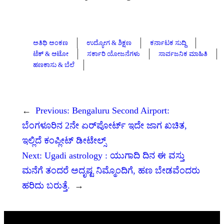
ಅತಿಥಿ ಅಂಕಣ
ಉದ್ಯೋಗ & ಶಿಕ್ಷಣ
ಕರ್ನಾಟಕ ಸುದ್ದಿ
ಟೆಕ್ & ಆಟೋ
ಸರ್ಕಾರಿ ಯೋಜನೆಗಳು
ಸಾರ್ವಜನಿಕ ಮಾಹಿತಿ
ಹಣಕಾಸು & ಬೆಲೆ
←
Previous:
Bengaluru Second Airport:
ಬೆಂಗಳೂರಿನ 2ನೇ ಏರ್‌ಪೋರ್ಟ್‌ ಇದೇ ಜಾಗ ಖಚಿತ,
ಇಲ್ಲಿದೆ ಕಂಪ್ಲೀಟ್ ಡೀಟೇಲ್ಸ್
Next:
Ugadi astrology : ಯುಗಾದಿ ದಿನ ಈ ವಸ್ತು
ಮನೆಗೆ ತಂದರೆ ಅದೃಷ್ಟ ನಿಮ್ಮೊಂದಿಗೆ, ಹಣ ಬೇಡವೆಂದರು
ಹರಿದು ಬರುತ್ತೆ.
→