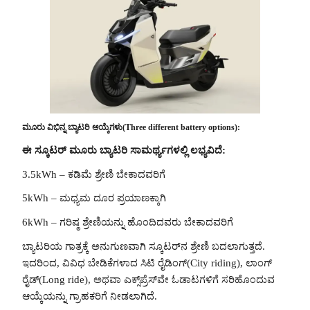
ಮೂರು ವಿಭಿನ್ನ ಬ್ಯಾಟರಿ ಆಯ್ಕೆಗಳು(Three different battery options):
ಈ ಸ್ಕೂಟರ್ ಮೂರು ಬ್ಯಾಟರಿ ಸಾಮರ್ಥ್ಯಗಳಲ್ಲಿ ಲಭ್ಯವಿದೆ:
3.5kWh – ಕಡಿಮೆ ಶ್ರೇಣಿ ಬೇಕಾದವರಿಗೆ
5kWh – ಮಧ್ಯಮ ದೂರ ಪ್ರಯಾಣಕ್ಕಾಗಿ
6kWh – ಗರಿಷ್ಠ ಶ್ರೇಣಿಯನ್ನು ಹೊಂದಿದವರು ಬೇಕಾದವರಿಗೆ
ಬ್ಯಾಟರಿಯ ಗಾತ್ರಕ್ಕೆ ಅನುಗುಣವಾಗಿ ಸ್ಕೂಟರ್‌ನ ಶ್ರೇಣಿ ಬದಲಾಗುತ್ತದೆ.
ಇದರಿಂದ, ವಿವಿಧ ಬೇಡಿಕೆಗಳಾದ ಸಿಟಿ ರೈಡಿಂಗ್(City riding), ಲಾಂಗ್
ರೈಡ್(Long ride), ಅಥವಾ ಎಕ್ಸ್‌ಪ್ರೆಸ್‌ವೇ ಓಡಾಟಗಳಿಗೆ ಸರಿಹೊಂದುವ
ಆಯ್ಕೆಯನ್ನು ಗ್ರಾಹಕರಿಗೆ ನೀಡಲಾಗಿದೆ.