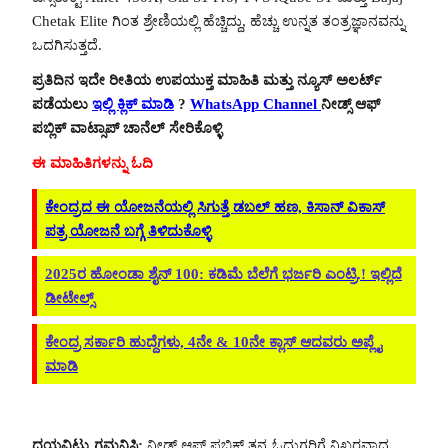
Chetak Elite ಗಿಂತ ಶ್ರೇಣಿಯಲ್ಲಿ ಹೆಚ್ಚಿದ್ದು, ಹೆಚ್ಚು ಉನ್ನತ ತಂತ್ರಜ್ಞಾನವನ್ನು
ಒದಗಿಸುತ್ತದೆ.
ಪ್ರತಿದಿನ ಇದೇ ರೀತಿಯ ಉಪಯುಕ್ತ ಮಾಹಿತಿ ಮತ್ತು ನ್ಯೂಸ್ ಅಲರ್ಟ್
ಪಡೆಯಲು
ಇಲ್ಲಿ ಕ್ಲಿಕ್ ಮಾಡಿ
?
WhatsApp Channel
ನೀಡ್ಸ್ ಆಫ್
ಪಬ್ಲಿಕ್ ವಾಟ್ಸಾಪ್ ಚಾನೆಲ್ ಸೇರಿಕೊಳ್ಳಿ
ಈ ಮಾಹಿತಿಗಳನ್ನು ಓದಿ
ಕೇಂದ್ರದ ಈ ಯೋಜನೆಯಲ್ಲಿ ಸಿಗುತ್ತೆ ಡಬಲ್ ಹಣ, ಕಿಸಾನ್ ವಿಕಾಸ್
ಪತ್ರ ಯೋಜನೆ ಬಗ್ಗೆ ತಿಳಿದುಕೊಳ್ಳಿ
2025ರ ಹೋಂಡಾ ಶೈನ್ 100: ಕಡಿಮೆ ಬೆಲೆಗೆ ಭರ್ಜರಿ ಎಂಟ್ರಿ.! ಇಲ್ಲಿದೆ
ಡೀಟೇಲ್ಸ್
ಕೇಂದ್ರ ಸರ್ಕಾರಿ ಹುದ್ದೆಗಳು, 4ನೇ & 10ನೇ ಕ್ಲಾಸ್ ಆದವರು ಅಪ್ಲೈ
ಮಾಡಿ
ದಯವಿಟ್ಟು ಗಮನಿಸಿ:
ನೀಡ್ಸ್ ಆಫ್ ಪಬ್ಲಿಕ್ ತನ್ನ ಓದುಗರಿಗೆ ನಿಖರವಾದ