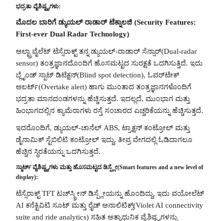
ಭದ್ರತಾ ವೈಶಿಷ್ಟ್ಯಗಳು:
ಮೊದಲ ಬಾರಿಗೆ ಡ್ಯುಯಲ್ ರಾಡಾರ್ ಟೆಕ್ನಾಲಜಿ (Security Features:
First-ever Dual Radar Technology)
ಅಲ್ಟ್ರಾವೈಲೆಟ್ ಟೆಸ್ಸೆರಾಕ್ಟ್ ತನ್ನ ಡ್ಯುಯಲ್-ರಾಡಾರ್ ಸೆನ್ಸಾರ್(Dual-radar
sensor) ತಂತ್ರಜ್ಞಾನದೊಂದಿಗೆ ಹೊಸಮಟ್ಟದ ಸುರಕ್ಷತೆ ಒದಗಿಸುತ್ತಿದೆ. ಇದು
ಬ್ಲೈಂಡ್ ಸ್ಪಾಟ್ ಡಿಟೆಕ್ಷನ್(Blind spot detection), ಓವರ್‌ಟೇಕ್
ಅಲರ್ಟ್(Overtake alert) ಹಾಗು ಮುಂತಾದ ತಂತ್ರಜ್ಞಾನಗಳೊಂದಿಗೆ
ಭದ್ರತಾ ಮಾನದಂಡಗಳನ್ನು ಹೆಚ್ಚಿಸುತ್ತದೆ. ಇದಲ್ಲದೆ, ಮುಂಭಾಗ ಮತ್ತು
ಹಿಂಭಾಗದಲ್ಲಿನ ಕ್ಯಾಮೆರಾಗಳು ರಸ್ತೆ ಸಂಚಾರದ ಎಚ್ಚರಿಕೆಯನ್ನು ಹೆಚ್ಚಿಸುತ್ತದೆ.
ಇದರೊಂದಿಗೆ, ಡ್ಯುಯಲ್-ಚಾನೆಲ್ ABS, ಟ್ರಾಕ್ಷನ್ ಕಂಟ್ರೋಲ್ ಮತ್ತು
ಡೈನಾಮಿಕ್ ಸ್ಟೆಬಿಲಿಟಿ ಕಂಟ್ರೋಲ್ ಇದ್ದು, ತೀವ್ರ ವೇಗದಲ್ಲಿ ಓಡಿದಾಗಲೂ
ಹೆಚ್ಚಿನ ಸ್ಥಿರತೆಯನ್ನು ಒದಗಿಸುತ್ತದೆ.
ಸ್ಮಾರ್ಟ್ ವೈಶಿಷ್ಟ್ಯಗಳು ಮತ್ತು ಹೊಸಮಟ್ಟದ ಡಿಸ್ಪ್ಲೇ(Smart features and a new level of
display):
ಟೆಸ್ಸೆರಾಕ್ಟ್ TFT ಟಚ್‌ಸ್ಕ್ರೀನ್ ಡಿಸ್ಪ್ಲೇಯನ್ನು ಹೊಂದಿದ್ದು, ಇದು ವಯೋಲೆಟ್
AI ಕನೆಕ್ಟಿವಿಟಿ ಸೂಟ್ ಮತ್ತು ರೈಡ್ ಅನಾಲಿಟಿಕ್ಸ್(Violet AI connectivity
suite and ride analytics) ಸಹಿತ ಅತ್ಯಾಧುನಿಕ ವೈಶಿಷ್ಟ್ಯಗಳನ್ನು