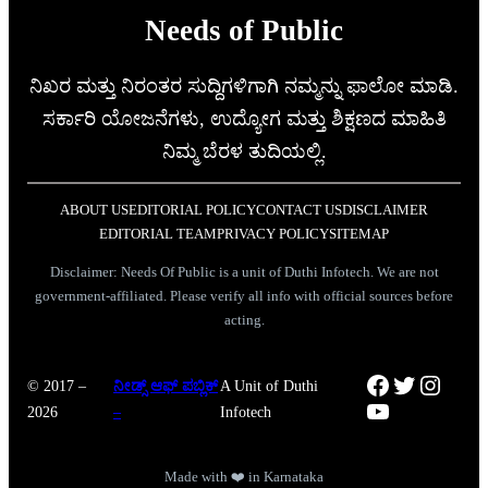
Needs of Public
ನಿಖರ ಮತ್ತು ನಿರಂತರ ಸುದ್ದಿಗಳಿಗಾಗಿ ನಮ್ಮನ್ನು ಫಾಲೋ ಮಾಡಿ.
ಸರ್ಕಾರಿ ಯೋಜನೆಗಳು, ಉದ್ಯೋಗ ಮತ್ತು ಶಿಕ್ಷಣದ ಮಾಹಿತಿ
ನಿಮ್ಮ ಬೆರಳ ತುದಿಯಲ್ಲಿ.
ABOUT US
EDITORIAL POLICY
CONTACT US
DISCLAIMER
EDITORIAL TEAM
PRIVACY POLICY
SITEMAP
Disclaimer: Needs Of Public is a unit of Duthi Infotech. We are not
government-affiliated. Please verify all info with official sources before
acting.
Facebook
Twitter
Instag
© 2017 –
ನೀಡ್ಸ್ ಆಫ್ ಪಬ್ಲಿಕ್
A Unit of Duthi
YouTube
2026
–
Infotech
Made with ❤️ in Karnataka