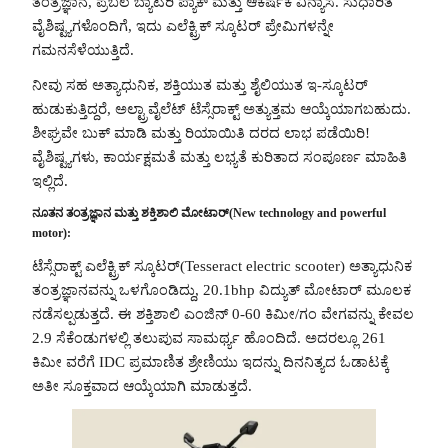
ತಂತ್ರಜ್ಞಾನ, ಪ್ರಬಲ ಬ್ಯಾಟರಿ ಪ್ಯಾಕ್ ಮತ್ತು ಆಕರ್ಷಕ ವಿನ್ಯಾಸ. ಸುಧಾರಿತ
ವೈಶಿಷ್ಟ್ಯಗಳೊಂದಿಗೆ, ಇದು ಎಲೆಕ್ಟ್ರಿಕ್ ಸ್ಕೂಟರ್ ಪ್ರೇಮಿಗಳನ್ನೇ
ಗಮನಸೆಳೆಯುತ್ತಿದೆ.
ನೀವು ಸಹ ಅತ್ಯಾಧುನಿಕ, ಶಕ್ತಿಯುತ ಮತ್ತು ಶೈಲಿಯುತ ಇ-ಸ್ಕೂಟರ್
ಹುಡುಕುತ್ತಿದ್ದರೆ, ಅಲ್ಟ್ರಾವೈಲೆಟ್ ಟೆಸ್ಸೆರಾಕ್ಟ್ ಅತ್ಯುತ್ತಮ ಆಯ್ಕೆಯಾಗಬಹುದು.
ಶೀಘ್ರವೇ ಬುಕ್ ಮಾಡಿ ಮತ್ತು ರಿಯಾಯಿತಿ ದರದ ಲಾಭ ಪಡೆಯಿರಿ!
ವೈಶಿಷ್ಟ್ಯಗಳು, ಕಾರ್ಯಕ್ಷಮತೆ ಮತ್ತು ಲಭ್ಯತೆ ಕುರಿತಾದ ಸಂಪೂರ್ಣ ಮಾಹಿತಿ
ಇಲ್ಲಿದೆ.
ನೂತನ ತಂತ್ರಜ್ಞಾನ ಮತ್ತು ಶಕ್ತಿಶಾಲಿ ಮೋಟಾರ್(New technology and powerful
motor):
ಟೆಸ್ಸೆರಾಕ್ಟ್ ಎಲೆಕ್ಟ್ರಿಕ್ ಸ್ಕೂಟರ್(Tesseract electric scooter) ಅತ್ಯಾಧುನಿಕ
ತಂತ್ರಜ್ಞಾನವನ್ನು ಒಳಗೊಂಡಿದ್ದು, 20.1bhp ವಿದ್ಯುತ್ ಮೋಟಾರ್ ಮೂಲಕ
ನಡೆಸಲ್ಪಡುತ್ತದೆ. ಈ ಶಕ್ತಿಶಾಲಿ ಎಂಜಿನ್ 0-60 ಕಿಮೀ/ಗಂ ವೇಗವನ್ನು ಕೇವಲ
2.9 ಸೆಕೆಂಡುಗಳಲ್ಲಿ ತಲುಪುವ ಸಾಮರ್ಥ್ಯ ಹೊಂದಿದೆ. ಅದರಲ್ಲೂ 261
ಕಿಮೀ ವರೆಗೆ IDC ಪ್ರಮಾಣಿತ ಶ್ರೇಣಿಯು ಇದನ್ನು ದಿನನಿತ್ಯದ ಓಡಾಟಕ್ಕೆ
ಅತೀ ಸೂಕ್ತವಾದ ಆಯ್ಕೆಯಾಗಿ ಮಾಡುತ್ತದೆ.