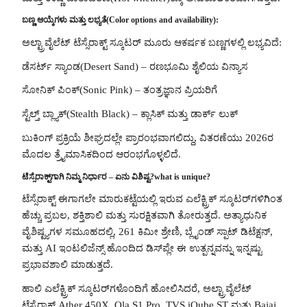
ಬಣ್ಣ ಆಯ್ಕೆಗಳು ಮತ್ತು ಲಭ್ಯತೆ(Color options and availability):
ಅಲ್ಟ್ರಾವೈಲೆಟ್ ಟೆಸ್ಸೆರಾಕ್ಟ್ ಸ್ಕೂಟರ್ ಮೂರು ಆಕರ್ಷಕ ಬಣ್ಣಗಳಲ್ಲಿ ಲಭ್ಯವಿದೆ:
ಡೆಸರ್ಟ್ ಸ್ಯಾಂಡ(Desert Sand) – ರಣಭೂಮಿ ಶೈಲಿಯ ವಿನ್ಯಾಸ
ಸೋನಿಕ್ ಪಿಂಕ್(Sonic Pink) – ತಂತ್ರಜ್ಞಾನ ಪ್ರಿಯರಿಗೆ
ಸ್ಟೆಲ್ತ್ ಬ್ಲ್ಯಾಕ್(Stealth Black) – ಕ್ಲಾಸಿಕ್ ಮತ್ತು ಡಾರ್ಕ್ ಲುಕ್
ಬುಕಿಂಗ್ ಪ್ರಕ್ರಿಯೆ ಶೀಘ್ರದಲ್ಲೇ ಪ್ರಾರಂಭವಾಗಲಿದ್ದು, ವಿತರಣೆಯು 2026ರ
ಮೊದಲ ತ್ರೈಮಾಸಿಕದಿಂದ ಆರಂಭಗೊಳ್ಳಲಿದೆ.
ಟೆಸ್ಸೆರಾಕ್ಟ್‌ಗಾಗಿ ನಿಮ್ಮ ನಿರ್ಧಾರ – ಏನು ವಿಶಿಷ್ಟ?what is unique?
ಟೆಸ್ಸೆರಾಕ್ಟ್ ಈಗಾಗಲೇ ಮಾರುಕಟ್ಟೆಯಲ್ಲಿ ಇರುವ ಎಲೆಕ್ಟ್ರಿಕ್ ಸ್ಕೂಟರ್‌ಗಳಿಗಿಂತ
ಹೆಚ್ಚು ಪ್ರಬಲ, ಶಕ್ತಿಶಾಲಿ ಮತ್ತು ಸುರಕ್ಷಿತವಾಗಿ ತೋರುತ್ತದೆ. ಅತ್ಯಾಧುನಿಕ
ವೈಶಿಷ್ಟ್ಯಗಳ ಸಮೂಹದಲ್ಲಿ, 261 ಕಿಮೀ ಶ್ರೇಣಿ, ಬ್ಲೈಂಡ್ ಸ್ಪಾಟ್ ಡಿಟೆಕ್ಷನ್,
ಮತ್ತು AI ಇಂಟಲಿಜೆನ್ಸ್ ಹೊಂದಿದ ಡಿಸ್‌ಪ್ಲೇ ಈ ಉತ್ಪನ್ನವನ್ನು ಇನ್ನಷ್ಟು
ಪ್ರಭಾವಶಾಲಿ ಮಾಡುತ್ತದೆ.
ಹಾಲಿ ಎಲೆಕ್ಟ್ರಿಕ್ ಸ್ಕೂಟರ್‌ಗಳೊಂದಿಗೆ ಹೋಲಿಸಿದರೆ, ಅಲ್ಟ್ರಾವೈಲೆಟ್
ಟೆಸ್ಸೆರಾಕ್ಟ್ Ather 450X, Ola S1 Pro, TVS iQube ST ಮತ್ತು Bajaj