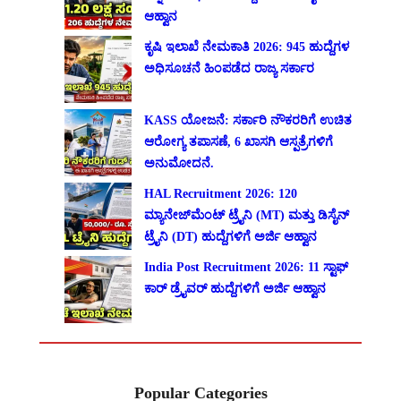
ಆಹ್ವಾನ
ಕೃಷಿ ಇಲಾಖೆ ನೇಮಕಾತಿ 2026: 945 ಹುದ್ದೆಗಳ
ಅಧಿಸೂಚನೆ ಹಿಂಪಡೆದ ರಾಜ್ಯ ಸರ್ಕಾರ
KASS ಯೋಜನೆ: ಸರ್ಕಾರಿ ನೌಕರರಿಗೆ ಉಚಿತ
ಆರೋಗ್ಯ ತಪಾಸಣೆ, 6 ಖಾಸಗಿ ಆಸ್ಪತ್ರೆಗಳಿಗೆ
ಅನುಮೋದನೆ.
HAL Recruitment 2026: 120
ಮ್ಯಾನೇಜ್‌ಮೆಂಟ್ ಟ್ರೈನಿ (MT) ಮತ್ತು ಡಿಸೈನ್
ಟ್ರೈನಿ (DT) ಹುದ್ದೆಗಳಿಗೆ ಅರ್ಜಿ ಆಹ್ವಾನ
India Post Recruitment 2026: 11 ಸ್ಟಾಫ್
ಕಾರ್ ಡ್ರೈವರ್ ಹುದ್ದೆಗಳಿಗೆ ಅರ್ಜಿ ಆಹ್ವಾನ
Popular Categories