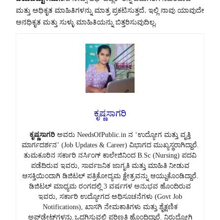
ಮತ್ತು ಅಧಿಕೃತ ಮಾಹಿತಿಗಳನ್ನು ಮಾತ್ರ ಪ್ರಕಟಿಸುತ್ತದೆ. ಇಲ್ಲಿ ನಾವು ಯಾವುದೇ
ಅನಧಿಕೃತ ಮತ್ತು ಸುಳ್ಳು ಮಾಹಿತಿಯನ್ನು ಬಿತ್ತರಿಸುವುದಿಲ್ಲ.
ಕೃಷ್ಣಸಾಗರಿ
ಕೃಷ್ಣಸಾಗರಿ
ಅವರು NeedsOfPublic.in ನ ‘ಉದ್ಯೋಗ ಮತ್ತು ವೃತ್ತಿ
ಮಾರ್ಗದರ್ಶನ’ (Job Updates & Career) ವಿಭಾಗದ ಮುಖ್ಯಸ್ಥರಾಗಿದ್ದಾರೆ.
ತುಮಕೂರಿನ ಸರ್ಕಾರಿ ನರ್ಸಿಂಗ್ ಕಾಲೇಜಿನಿಂದ B.Sc (Nursing) ಪದವಿ
ಪಡೆದಿರುವ ಇವರು, ಸಾರ್ವಜನಿಕ ಜಾಗೃತಿ ಮತ್ತು ಮಾಹಿತಿ ನೀಡುವ
ಆಸಕ್ತಿಯಿಂದಾಗಿ ಡಿಜಿಟಲ್ ಪತ್ರಿಕೋದ್ಯಮ ಕ್ಷೇತ್ರವನ್ನು ಆಯ್ದುಕೊಂಡಿದ್ದಾರೆ.
ಡಿಜಿಟಲ್ ಮಾಧ್ಯಮ ರಂಗದಲ್ಲಿ 3 ವರ್ಷಗಳ ಅನುಭವ ಹೊಂದಿರುವ
ಇವರು, ಸರ್ಕಾರಿ ಉದ್ಯೋಗದ ಅಧಿಸೂಚನೆಗಳು (Govt Job
Notifications), ಖಾಸಗಿ ನೇಮಕಾತಿಗಳು ಮತ್ತು ಶೈಕ್ಷಣಿಕ
ಅಪ್‌ಡೇಟ್‌ಗಳನ್ನು ಒದಗಿಸುವಲ್ಲಿ ಪರಿಣತಿ ಹೊಂದಿದ್ದಾರೆ. ನಿರುದ್ಯೋಗಿ