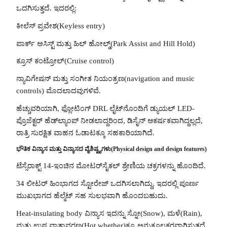
ಒದಗಿಸುತ್ತದೆ. ಇದರಲ್ಲಿ:
ಕೀಲೆಸ್ ಪ್ರವೇಶ(Keyless entry)
ಪಾರ್ಕ್ ಅಸಿಸ್ಟ್ ಮತ್ತು ಹಿಲ್ ಹೋಲ್ಡ್(Park Assist and Hill Hold)
ಕ್ರೂಸ್ ಕಂಟ್ರೋಲ್(Cruise control)
ನ್ಯಾವಿಗೇಷನ್ ಮತ್ತು ಸಂಗೀತ ನಿಯಂತ್ರಣ(navigation and music
controls) ಮೊದಲಾದವುಗಳಿವೆ.
ಹೆಚ್ಚುವರಿಯಾಗಿ, ಫ್ಲೋಟಿಂಗ್ DRL ಲೈಟ್‌ನೊಂದಿಗೆ ಡ್ಯುಯಲ್ LED-
ಪ್ರೊಜೆಕ್ಟರ್ ಹೆಡ್‌ಲ್ಯಾಂಪ್ ನೀಡಲಾದ್ದರಿಂದ, ಡಿಸೈನ್ ಆಕರ್ಷಕವಾಗಿದ್ದಲ್ಲದೆ,
ರಾತ್ರಿ ಸುರಕ್ಷಿತ ವಾಹನ ಓಡಾಟಕ್ಕೂ ಸಹಕಾರಿಯಾಗಿದೆ.
ಭೌತಿಕ ವಿನ್ಯಾಸ ಮತ್ತು ವಿನ್ಯಾಸದ ವೈಶಿಷ್ಟ್ಯಗಳು(Physical design and design features)
ಟೆಸ್ಸೆರಾಕ್ಟ್ 14-ಇಂಚಿನ ಮೋಟರ್‌ಸೈಕಲ್ ಶ್ರೇಣಿಯ ಚಕ್ರಗಳನ್ನು ಹೊಂದಿದೆ.
34 ಲೀಟರ್ ಹಿಂಭಾಗದ ಸ್ಟೋರೇಜ್ ಒದಗಿಸಲಾಗಿದ್ದು, ಇದರಲ್ಲಿ ಪೂರ್ಣ
ಮುಖಭಾಗದ ಹೆಲ್ಮೆಟ್ ಸಹ ಸುಲಭವಾಗಿ ಹೊಂದಬಹುದು.
Heat-insulating body ವಿನ್ಯಾಸ ಇದನ್ನು ಸ್ನೋ(Snow), ಮಳೆ(Rain),
ಮತ್ತು ಉಷ್ಣ ವಾತಾವರಣ(Hot whether)ಕ್ಕೂ ಅನುಕೂಲಕರವಾಗಿಸುತ್ತದೆ.