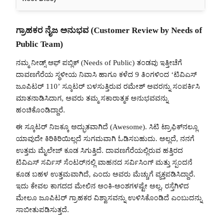
ಗ್ರಾಹಕರ ನೈಜ ಅನುಭವ (Customer Review by Needs of
Public Team)
ನಮ್ಮ ನೀಡ್ಸ್ ಆಫ್ ಪಬ್ಲಿಕ್ (Needs of Public) ತಂಡವು ಇತ್ತೀಚೆಗೆ
ದಾವಣಗೆರೆಯ ಸ್ಥಳೀಯ ನಿವಾಸಿ ಹಾಗೂ ಕಳೆದ 9 ತಿಂಗಳಿಂದ ‘ಟಿವಿಎಸ್
ಜೂಪಿಟರ್ 110’ ಸ್ಕೂಟರ್ ಬಳಸುತ್ತಿರುವ ರಮೇಶ್ ಅವರನ್ನು ಸಂಪರ್ಕಿಸಿ
ಮಾತನಾಡಿಸಿದಾಗ, ಅವರು ತಮ್ಮ ಸಕಾರಾತ್ಮಕ ಅನುಭವವನ್ನು
ಹಂಚಿಕೊಂಡಿದ್ದಾರೆ.
ಈ ಸ್ಕೂಟರ್ ನಿಜಕ್ಕೂ ಅದ್ಭುತವಾಗಿದೆ (Awesome). ಸಿಟಿ ಟ್ರಾಫಿಕ್‌ನಲ್ಲೂ
ಯಾವುದೇ ಕಿರಿಕಿರಿಯಿಲ್ಲದೆ ಸುಗಮವಾಗಿ ಓಡಿಸಬಹುದು. ಅಲ್ಲದೆ, ನನಗೆ
ಉತ್ತಮ ಮೈಲೇಜ್ ಕೂಡ ಸಿಗುತ್ತಿದೆ. ದಾವಣಗೆರೆಯಲ್ಲಿರುವ ಹತ್ತಿರದ
ಟಿವಿಎಸ್ ಸರ್ವಿಸ್ ಸೆಂಟರ್‌ನಲ್ಲಿ ವಾಹನದ ಸರ್ವಿಸಿಂಗ್ ಮತ್ತು ಸ್ಪಂದನೆ
ಕೂಡ ಬಹಳ ಉತ್ತಮವಾಗಿದೆ, ಎಂದು ಅವರು ಮೆಚ್ಚುಗೆ ವ್ಯಕ್ತಪಡಿಸಿದ್ದಾರೆ.
ಇದು ಕೇವಲ ಕಾಗದದ ಮೇಲಿನ ಅಂಕಿ-ಅಂಶಗಳಷ್ಟೇ ಅಲ್ಲ, ರಸ್ತೆಗಿಳಿದ
ಮೇಲೂ ಜೂಪಿಟರ್ ಗ್ರಾಹಕರ ವಿಶ್ವಾಸವನ್ನು ಉಳಿಸಿಕೊಂಡಿದೆ ಎಂಬುದನ್ನು
ಸಾಬೀತುಪಡಿಸುತ್ತದೆ.