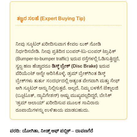
ತಜ್ಞರ ಸಲಹೆ (Expert Buying Tip)
ನೀವು ಸ್ಕೂಟರ್ ಖರೀದಿಸುವಾಗ ಕೇವಲ ಲುಕ್ ನೋಡಿ
ನಿರ್ಧರಿಸಬೇಡಿ. ನೀವು ಪ್ರತಿದಿನ ಬಂಪರ್-ಟು-ಬಂಪರ್ ಟ್ರಾಫಿಕ್
(Bumper-to-bumper traffic) ಇರುವ ರಸ್ತೆಗಳಲ್ಲಿ ಓಡಿಸುತ್ತಿದ್ದರೆ,
ಸ್ವಲ್ಪ ಹಣ ಹೆಚ್ಚಾದರೂ
ಡಿಸ್ಕ್ ಬ್ರೇಕ್ (Disc Brake)
ಇರುವ
ವೆರಿಯೆಂಟ್ ಅನ್ನೇ ಆರಿಸಿಕೊಳ್ಳಿ. ಡ್ರಮ್ ಬ್ರೇಕ್‌ಗಿಂತ ಡಿಸ್ಕ್
ಬ್ರೇಕ್‌ಗಳು ತುರ್ತು ಸಂದರ್ಭದಲ್ಲಿ ಅತ್ಯಂತ ವೇಗವಾಗಿ ಮತ್ತು ಸೇಫ್
ಆಗಿ ಸ್ಕೂಟರ್ ಅನ್ನು ನಿಲ್ಲಿಸುತ್ತವೆ. ಅಲ್ಲದೆ, ನಿಮ್ಮ ಬಳಕೆಗೆ ಟೆಕ್ನಾಲಜಿ
(ಬ್ಲೂಟೂತ್, ನ್ಯಾವಿಗೇಶನ್) ಅಷ್ಟು ಮುಖ್ಯವಲ್ಲದಿದ್ದರೆ, ಬೇಸಿಕ್
‘ಡ್ರಮ್ ಅಲಾಯ್’ ಖರೀದಿಸುವ ಮೂಲಕ ಸಾವಿರಾರು
ರೂಪಾಯಿಗಳನ್ನು ಉಳಿತಾಯ ಮಾಡಬಹುದು.
ವರದಿ: ಯೋಗಿತಾ, ನೀಡ್ಸ್ ಆಫ್ ಪಬ್ಲಿಕ್ – ದಾವಣಗೆರೆ