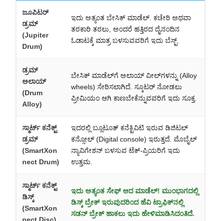
ಜೂಪಿಟರ್
ಇದು ಅತ್ಯಂತ ಬೇಸಿಕ್ ಮಾಡೆಲ್. ಕಚೇರಿ ಅಥವಾ
ಡ್ರಮ್
ತರಕಾರಿ ತರಲು, ಅಂದರೆ ಹತ್ತಿರದ ದೈನಂದಿನ
(Jupiter
ಓಡಾಟಕ್ಕೆ ಮಾತ್ರ ಬಳಸುವವರಿಗೆ ಇದು ಬೆಸ್ಟ್.
Drum)
ಡ್ರಮ್
ಬೇಸಿಕ್ ಮಾಡೆಲ್‌ಗೆ ಅಲಾಯ್ ವೀಲ್‌ಗಳನ್ನು (Alloy
ಅಲಾಯ್
wheels) ಸೇರಿಸಲಾಗಿದೆ. ಸ್ಕೂಟರ್ ನೋಡಲು
(Drum
ಪ್ರೀಮಿಯಂ ಆಗಿ ಕಾಣಬೇಕೆನ್ನುವವರಿಗೆ ಇದು ಸೂಕ್ತ.
Alloy)
ಸ್ಮಾರ್ಟ್ ಕನೆಕ್ಟ್
ಇದರಲ್ಲಿ ಬ್ಲೂಟೂತ್ ಕನೆಕ್ಟಿವಿಟಿ ಇರುವ ಡಿಜಿಟಲ್
ಡ್ರಮ್
ಕನ್ಸೋಲ್ (Digital console) ಇರುತ್ತದೆ. ಮೊಬೈಲ್
(SmartXon
ನ್ಯಾವಿಗೇಶನ್ ಬಳಸುವ ಟೆಕ್-ಪ್ರಿಯರಿಗೆ ಇದು
nect Drum)
ಉತ್ತಮ.
ಸ್ಮಾರ್ಟ್ ಕನೆಕ್ಟ್
ಇದು ಅತ್ಯಂತ ಸೇಫ್ ಆದ ಮಾಡೆಲ್! ಮುಂಭಾಗದಲ್ಲಿ
ಡಿಸ್ಕ್
ಡಿಸ್ಕ್ ಬ್ರೇಕ್ ಇರುವುದರಿಂದ ಹೆವಿ ಟ್ರಾಫಿಕ್‌ನಲ್ಲಿ
(SmartXon
ಸಡನ್ ಬ್ರೇಕ್ ಹಾಕಲು ಇದು ಹೇಳಿಮಾಡಿಸಿದಂತಿದೆ.
nect Disc)