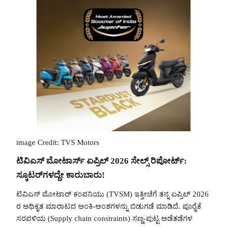
image Credit: TVS Motors
ಟಿವಿಎಸ್ ಮೋಟಾರ್ಸ್ ಏಪ್ರಿಲ್ 2026 ಸೇಲ್ಸ್ ರಿಪೋರ್ಟ್:
ಸ್ಕೂಟರ್‌ಗಳದ್ದೇ ಕಾರುಬಾರು!
ಟಿವಿಎಸ್ ಮೋಟಾರ್ ಕಂಪನಿಯು (TVSM) ಇತ್ತೀಚೆಗೆ ತನ್ನ ಏಪ್ರಿಲ್ 2026
ರ ಅಧಿಕೃತ ಮಾರಾಟದ ಅಂಕಿ-ಅಂಶಗಳನ್ನು ಬಿಡುಗಡೆ ಮಾಡಿದೆ. ಪೂರೈಕೆ
ಸರಪಳಿಯ (Supply chain constraints) ಸಣ್ಣ-ಪುಟ್ಟ ಅಡೆತಡೆಗಳ