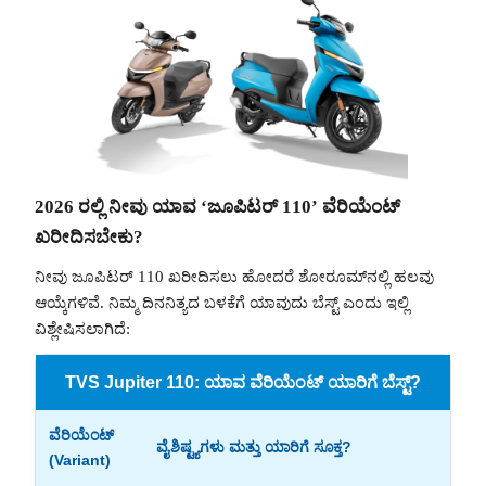
2026 ರಲ್ಲಿ ನೀವು ಯಾವ ‘ಜೂಪಿಟರ್ 110’ ವೆರಿಯೆಂಟ್
ಖರೀದಿಸಬೇಕು?
ನೀವು ಜೂಪಿಟರ್ 110 ಖರೀದಿಸಲು ಹೋದರೆ ಶೋರೂಮ್‌ನಲ್ಲಿ ಹಲವು
ಆಯ್ಕೆಗಳಿವೆ. ನಿಮ್ಮ ದಿನನಿತ್ಯದ ಬಳಕೆಗೆ ಯಾವುದು ಬೆಸ್ಟ್ ಎಂದು ಇಲ್ಲಿ
ವಿಶ್ಲೇಷಿಸಲಾಗಿದೆ:
TVS Jupiter 110: ಯಾವ ವೆರಿಯೆಂಟ್ ಯಾರಿಗೆ ಬೆಸ್ಟ್?
ವೆರಿಯೆಂಟ್
ವೈಶಿಷ್ಟ್ಯಗಳು ಮತ್ತು ಯಾರಿಗೆ ಸೂಕ್ತ?
(Variant)