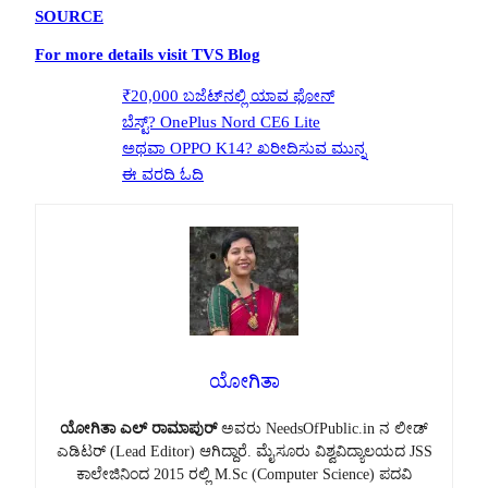
SOURCE
For more details visit TVS Blog
₹20,000 ಬಜೆಟ್‌ನಲ್ಲಿ ಯಾವ ಫೋನ್
ಬೆಸ್ಟ್? OnePlus Nord CE6 Lite
ಅಥವಾ OPPO K14? ಖರೀದಿಸುವ ಮುನ್ನ
ಈ ವರದಿ ಓದಿ
ಯೋಗಿತಾ
ಯೋಗಿತಾ ಎಲ್ ರಾಮಾಪುರ್
ಅವರು NeedsOfPublic.in ನ ಲೀಡ್
ಎಡಿಟರ್ (Lead Editor) ಆಗಿದ್ದಾರೆ. ಮೈಸೂರು ವಿಶ್ವವಿದ್ಯಾಲಯದ JSS
ಕಾಲೇಜಿನಿಂದ 2015 ರಲ್ಲಿ M.Sc (Computer Science) ಪದವಿ