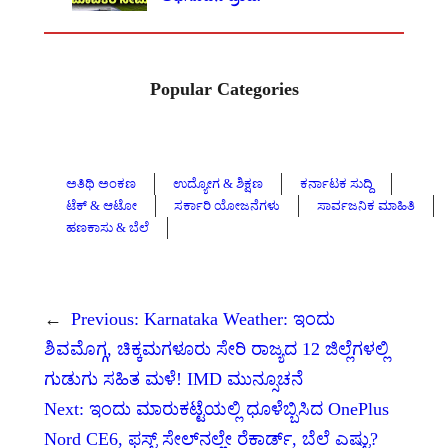
Popular Categories
ಅತಿಥಿ ಅಂಕಣ
ಉದ್ಯೋಗ & ಶಿಕ್ಷಣ
ಕರ್ನಾಟಕ ಸುದ್ದಿ
ಟೆಕ್ & ಆಟೋ
ಸರ್ಕಾರಿ ಯೋಜನೆಗಳು
ಸಾರ್ವಜನಿಕ ಮಾಹಿತಿ
ಹಣಕಾಸು & ಬೆಲೆ
←
Previous:
Karnataka Weather: ಇಂದು
ಶಿವಮೊಗ್ಗ, ಚಿಕ್ಕಮಗಳೂರು ಸೇರಿ ರಾಜ್ಯದ 12 ಜಿಲ್ಲೆಗಳಲ್ಲಿ
ಗುಡುಗು ಸಹಿತ ಮಳೆ! IMD ಮುನ್ಸೂಚನೆ
Next:
ಇಂದು ಮಾರುಕಟ್ಟೆಯಲ್ಲಿ ಧೂಳೆಬ್ಬಿಸಿದ OnePlus
Nord CE6, ಫಸ್ಟ್ ಸೇಲ್‌ನಲ್ಲೇ ರೆಕಾರ್ಡ್, ಬೆಲೆ ಎಷ್ಟು?