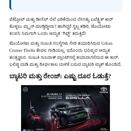
ಪೆಟ್ರೋಲ್ ಮತ್ತು ಡೀಸೆಲ್ ಬೆಲೆ ಏರಿಕೆಯಿಂದ ಬೇಸತ್ತು ಎಲೆಕ್ಟ್ರಿಕ್ ಕಾರ್
ಕೊಳ್ಳಲು ಪ್ಲ್ಯಾನ್ ಮಾಡ್ತಿದ್ದೀರಾ? ಹಾಗಿದ್ದರೆ ಸ್ವಲ್ಪ ತಡಿರಿ, ಟೊಯೋಟಾ
ಕಂಪನಿ ನಿಮಗಾಗಿ ಒಂದು ಅದ್ಭುತ ‘ಗಿಫ್ಟ್’ ತರುತ್ತಿದೆ!
ಟೊಯೋಟಾ ಮತ್ತು ಸುಜುಕಿ ಸಂಸ್ಥೆಗಳು ಸೇರಿ ತಯಾರಿಸಿರುವ Urban
Cruiser Ebella ಕೇವಲ ಗಾಡಿಯಲ್ಲ, ಇದೊಂದು ಭವಿಷ್ಯದ ಅದ್ಭುತ
ತಂತ್ರಜ್ಞಾನ. ಸುಜುಕಿ ಗುಜರಾತ್ ಪ್ಲಾಂಟ್‌ನಲ್ಲಿ ತಯಾರಾಗಲಿರುವ ಈ ಕಾರ್,
ಬಲಿಷ್ಠ ಬಾಡಿ ಮತ್ತು ದೀರ್ಘಕಾಲ ಬಾಳಿಕೆ ಬರುವ ಬ್ಯಾಟರಿ ಪ್ಯಾಕ್ ಹೊಂದಿದೆ.
ಬ್ಯಾಟರಿ ಮತ್ತು ರೇಂಜ್: ಎಷ್ಟು ದೂರ ಓಡುತ್ತೆ?