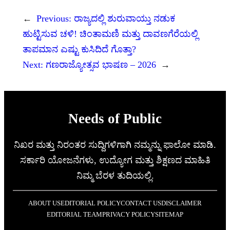
←
Previous:
ರಾಜ್ಯದಲ್ಲಿ ಶುರುವಾಯ್ತು ನಡುಕ
ಹುಟ್ಟಿಸುವ ಚಳಿ! ಚಿಂತಾಮಣಿ ಮತ್ತು ದಾವಣಗೆರೆಯಲ್ಲಿ
ತಾಪಮಾನ ಎಷ್ಟು ಕುಸಿದಿದೆ ಗೊತ್ತಾ?
Next:
ಗಣರಾಜ್ಯೋತ್ಸವ ಭಾಷಣ – 2026
→
Needs of Public
ನಿಖರ ಮತ್ತು ನಿರಂತರ ಸುದ್ದಿಗಳಿಗಾಗಿ ನಮ್ಮನ್ನು ಫಾಲೋ ಮಾಡಿ.
ಸರ್ಕಾರಿ ಯೋಜನೆಗಳು, ಉದ್ಯೋಗ ಮತ್ತು ಶಿಕ್ಷಣದ ಮಾಹಿತಿ
ನಿಮ್ಮ ಬೆರಳ ತುದಿಯಲ್ಲಿ.
ABOUT US
EDITORIAL POLICY
CONTACT US
DISCLAIMER
EDITORIAL TEAM
PRIVACY POLICY
SITEMAP