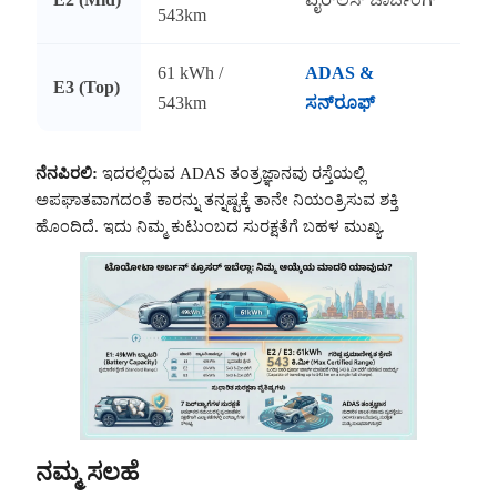
543km
61 kWh /
ADAS &
E3 (Top)
543km
ಸನ್‌ರೂಫ್
ನೆನಪಿರಲಿ:
ಇದರಲ್ಲಿರುವ ADAS ತಂತ್ರಜ್ಞಾನವು ರಸ್ತೆಯಲ್ಲಿ
ಅಪಘಾತವಾಗದಂತೆ ಕಾರನ್ನು ತನ್ನಷ್ಟಕ್ಕೆ ತಾನೇ ನಿಯಂತ್ರಿಸುವ ಶಕ್ತಿ
ಹೊಂದಿದೆ. ಇದು ನಿಮ್ಮ ಕುಟುಂಬದ ಸುರಕ್ಷತೆಗೆ ಬಹಳ ಮುಖ್ಯ.
ನಮ್ಮ ಸಲಹೆ