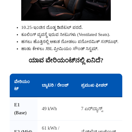
10.25-ಇಂಚಿನ ದೊಡ್ಡ ಡಿಜಿಟಲ್ ಪರದೆ.
ಕೂಲಿಂಗ್ ವ್ಯವಸ್ಥೆ ಇರುವ ಸೀಟುಗಳು (Ventilated Seats).
ಹಗಲು ಹೊತ್ತಿನಲ್ಲಿ ಆಕಾಶ ನೋಡಲು ಪನೋರಮಿಕ್ ಸನ್‌ರೂಫ್.
ಹಾಡು ಕೇಳಲು JBL ಪ್ರೀಮಿಯಂ ಸೌಂಡ್ ಸಿಸ್ಟಮ್.
ಯಾವ ವೇರಿಯಂಟ್‌ನಲ್ಲಿ ಏನಿದೆ?
ವೇರಿಯಂ
ಬ್ಯಾಟರಿ / ರೇಂಜ್
ಪ್ರಮುಖ ಫೀಚರ್
ಟ್
E1
49 kWh
7 ಏರ್‌ಬ್ಯಾಗ್ಸ್
(Base)
61 kWh /
E2 (Mid)
ವೈರ್‌ಲೆಸ್ ಚಾರ್ಜಿಂಗ್