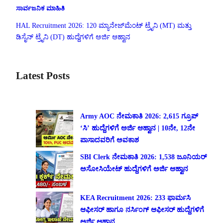
ಸಾರ್ವಜನಿಕ ಮಾಹಿತಿ
HAL Recruitment 2026: 120 ಮ್ಯಾನೇಜ್‌ಮೆಂಟ್ ಟ್ರೈನಿ (MT) ಮತ್ತು
ಡಿಸೈನ್ ಟ್ರೈನಿ (DT) ಹುದ್ದೆಗಳಿಗೆ ಅರ್ಜಿ ಆಹ್ವಾನ
Latest Posts
Army AOC ನೇಮಕಾತಿ 2026: 2,615 ಗ್ರೂಪ್
‘ಸಿ’ ಹುದ್ದೆಗಳಿಗೆ ಅರ್ಜಿ ಆಹ್ವಾನ | 10ನೇ, 12ನೇ
ಪಾಸಾದವರಿಗೆ ಅವಕಾಶ
SBI Clerk ನೇಮಕಾತಿ 2026: 1,538 ಜೂನಿಯರ್
ಅಸೋಸಿಯೇಟ್ ಹುದ್ದೆಗಳಿಗೆ ಅರ್ಜಿ ಆಹ್ವಾನ
KEA Recruitment 2026: 233 ಫಾರ್ಮಸಿ
ಆಫೀಸರ್ ಹಾಗೂ ನರ್ಸಿಂಗ್ ಆಫೀಸರ್ ಹುದ್ದೆಗಳಿಗೆ
ಅರ್ಜಿ ಆಹ್ವಾನ