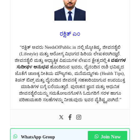
ರಕ್ಷಿತ್ ಎಂ
“ರಕ್ಷಿತ್ ಅವರು NeedsOfPublic.in ನಲ್ಲಿ ಜ್ಯೋತಿಷ್ಯ, ಜೀವನಶೈಲಿ
(Lifestyle) ಮತ್ತು ಆರೋಗ್ಯ ವಿಭಾಗದ ಹಿರಿಯ ಲೇಖಕರಾಗಿದ್ದಾರೆ.
ಜೀವನಶೈಲಿ ಮತ್ತು ಆಧ್ಯಾತ್ಮಿಕ ವಿಷಯಗಳ ಲೇಖನ ಕ್ಷೇತ್ರದಲ್ಲಿ
4 ವರ್ಷಗಳ
ಸುದೀರ್ಘ ಅನುಭವ
ಹೊಂದಿರುವ ಇವರು, ದೈನಂದಿನ ರಾಶಿ ಭವಿಷ್ಯದ
ಜೊತೆಗೆ ಚಾಣಕ್ಯ ನೀತಿಯ ಮೌಲ್ಯಗಳು, ಮನೆಮದ್ದುಗಳು (Health Tips),
ಕಿಚನ್ ಟಿಪ್ಸ್ ಮತ್ತು ದೈನಂದಿನ ಜೀವನಕ್ಕೆ ಸಹಕಾರಿಯಾಗುವ ಉಪಯುಕ್ತ
ಮಾಹಿತಿಗಳ ಬಗ್ಗೆ ಬರೆಯುತ್ತಾರೆ. ಪುರಾತನ ಜ್ಞಾನ ಮತ್ತು ಆಧುನಿಕ
ಜೀವನಶೈಲಿಯನ್ನು ಸಮತೋಲನಗೊಳಿಸಿ ಓದುಗರಿಗೆ ಸರಳ ಹಾಗೂ
ಪರಿಣಾಮಕಾರಿ ಸಲಹೆಗಳನ್ನು ನೀಡುವುದು ಇವರ ವೈಶಿಷ್ಟ್ಯವಾಗಿದೆ.”
Join Now
WhatsApp Group