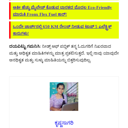
ಅತೀ ಹೆಚ್ಚು ಮೈಲೇಜ್ ಕೊಡುವ ಭಾರತದ ಮೊದಲ Eco-Friendly
ಮಾರುತಿ Fronx Flex Fuel ಕಾರ್!
ಒಂದೇ ಚಾರ್ಜ್‌ನಲ್ಲಿ 650 KM ರೇಂಜ್ ನೀಡುವ ಟಾಪ್ 5 ಎಲೆಕ್ಟ್ರಿಕ್
ಕಾರುಗಳು!
ದಯವಿಟ್ಟು ಗಮನಿಸಿ:
ನೀಡ್ಸ್ ಆಫ್ ಪಬ್ಲಿಕ್ ತನ್ನ ಓದುಗರಿಗೆ ನಿಖರವಾದ
ಮತ್ತು ಅಧಿಕೃತ ಮಾಹಿತಿಗಳನ್ನು ಮಾತ್ರ ಪ್ರಕಟಿಸುತ್ತದೆ. ಇಲ್ಲಿ ನಾವು ಯಾವುದೇ
ಅನಧಿಕೃತ ಮತ್ತು ಸುಳ್ಳು ಮಾಹಿತಿಯನ್ನು ಬಿತ್ತರಿಸುವುದಿಲ್ಲ.
ಕೃಷ್ಣಸಾಗರಿ