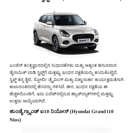
ಎಂಜಿನ್ ತಂತ್ರಜ್ಞಾನದಲ್ಲಿನ ಸುಧಾರಣೆಗಳು ಮತ್ತು ಅತ್ಯಂತ ಹಗುರವಾದ
ಡೈನಾಮಿಕ್ ಬಾಡಿ ಸ್ವಿಫ್ಟ್‌ಗೆ ಮತ್ತಷ್ಟು ಇಂಧನ ದಕ್ಷತೆಯನ್ನು ತಂದುಕೊಟ್ಟಿದೆ.
ಸ್ವಿಫ್ಟ್ ತನ್ನ ಶೈಲಿ, ಸ್ಪೋರ್ಟಿ ಡ್ರೈವಿಂಗ್ ಮತ್ತು ವಿಶ್ವಾಸಾರ್ಹ ಕಾರ್ಯಕ್ಷಮತೆಗಾಗಿ
ಕಾಲಾನಂತರದಲ್ಲಿ ಹೆಸರನ್ನು ಗಳಿಸಿದೆ. ಈಗ, ಇಂಧನ ದಕ್ಷತೆಯ ಈ
ಹೆಚ್ಚಳದೊಂದಿಗೆ, ಇದು ಬಜೆಟ್‌ನಲ್ಲಿರುವ ಹ್ಯಾಚ್‌ಬ್ಯಾಕ್‌ಗಳಲ್ಲಿ ಮತ್ತಷ್ಟು
ಉತ್ತಮ ಆಯ್ಕೆಯಾಗಿದೆ.
ಹುಂಡೈ ಗ್ರ್ಯಾಂಡ್ ಐ10 ನಿಯೋಸ್ (Hyundai Grand i10
Nios)