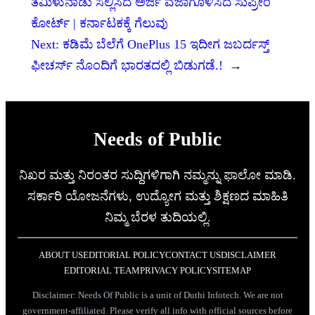
ತಮಿಳುನಾಡು ಸಲ್ಲಿಸಿದ ಅರ್ಜಿ ವಜಾಗೊಳಿಸಿದ ಸುಪ್ರೀಂ
ಕೋರ್ಟ್ | ಕರ್ನಾಟಕಕ್ಕೆ ಗೆಲುವು
Next:
ಕಡಿಮೆ ಬೆಲೆಗೆ OnePlus 15 ಇದೀಗ ಜಬರ್ದಸ್ತ್‌
ಫೀಚರ್ಸ್ ನೊಂದಿಗೆ ಭಾರತದಲ್ಲಿ ಬಿಡುಗಡೆ.!
→
Needs of Public
ನಿಖರ ಮತ್ತು ನಿರಂತರ ಸುದ್ದಿಗಳಿಗಾಗಿ ನಮ್ಮನ್ನು ಫಾಲೋ ಮಾಡಿ.
ಸರ್ಕಾರಿ ಯೋಜನೆಗಳು, ಉದ್ಯೋಗ ಮತ್ತು ಶಿಕ್ಷಣದ ಮಾಹಿತಿ
ನಿಮ್ಮ ಬೆರಳ ತುದಿಯಲ್ಲಿ.
ABOUT US
EDITORIAL POLICY
CONTACT US
DISCLAIMER
EDITORIAL TEAM
PRIVACY POLICY
SITEMAP
Disclaimer: Needs Of Public is a unit of Duthi Infotech. We are not
government-affiliated. Please verify all info with official sources before