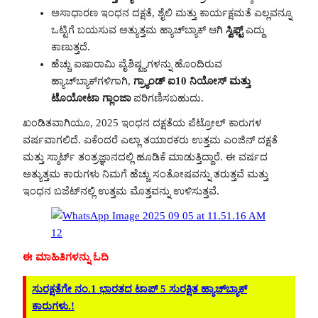
ಅಸಾಧಾರಣ ಇಂಧನ ದಕ್ಷತೆ, ಶೈಲಿ ಮತ್ತು ಕಾರ್ಯಕ್ಷಮತೆ ಎಲ್ಲವನ್ನೂ
ಒಟ್ಟಿಗೆ ಬಯಸುವ ಅತ್ಯುತ್ತಮ ಹ್ಯಾಚ್‌ಬ್ಯಾಕ್ ಆಗಿ
ಸ್ವಿಫ್ಟ್
ಎದ್ದು
ಕಾಣುತ್ತದೆ.
ಹೆಚ್ಚು ಐಷಾರಾಮಿ ವೈಶಿಷ್ಟ್ಯಗಳನ್ನು ಹೊಂದಿರುವ
ಹ್ಯಾಚ್‌ಬ್ಯಾಕ್‌ಗಳಿಗಾಗಿ,
ಗ್ರ್ಯಾಂಡ್ ಐ10 ನಿಯೋಸ್ ಮತ್ತು
ಟೊಯೋಟಾ ಗ್ಲಾಂಜಾ
ಪರಿಗಣಿಸಬಹುದು.
ಖಂಡಿತವಾಗಿಯೂ, 2025 ಇಂಧನ ದಕ್ಷತೆಯ ಪೆಟ್ರೋಲ್ ಕಾರುಗಳ
ವರ್ಷವಾಗಲಿದೆ. ಏಕೆಂದರೆ ಎಲ್ಲಾ ತಯಾರಕರು ಉತ್ತಮ ಎಂಜಿನ್ ದಕ್ಷತೆ
ಮತ್ತು ಸ್ಮಾರ್ಟ್ ತಂತ್ರಜ್ಞಾನದಲ್ಲಿ ಹೂಡಿಕೆ ಮಾಡುತ್ತಿದ್ದಾರೆ. ಈ ವರ್ಷದ
ಅತ್ಯುತ್ತಮ ಕಾರುಗಳು ನಿಮಗೆ ಹೆಚ್ಚು ಸಂತೋಷವನ್ನು ತರುತ್ತವೆ ಮತ್ತು
ಇಂಧನ ಬಜೆಟ್‌ನಲ್ಲಿ ಉತ್ತಮ ಮೊತ್ತವನ್ನು ಉಳಿಸುತ್ತವೆ.
ಈ ಮಾಹಿತಿಗಳನ್ನು ಓದಿ
ಸುರಕ್ಷತೆಗೇ ನಂ.1 ಭಾರತದ ಟಾಪ್ 5 ಸುರಕ್ಷಿತ ಹ್ಯಾಚ್‌ಬ್ಯಾಕ್‌
ಕಾರುಗಳು.!