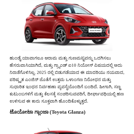
ಹುಂಡೈ ಯಾವಾಗಲೂ ಆರಾಮ ಮತ್ತು ಗುಣಮಟ್ಟವನ್ನು ಒದಗಿಸಲು
ಹೆಸರುವಾಸಿಯಾಗಿದೆ, ಮತ್ತು ಗ್ರ್ಯಾಂಡ್ ಐ10 ನಿಯೋಸ್ ವಿಷಯದಲ್ಲಿ ಅದು
ನಿರಾಶೆಗೊಳಿಸಿಲ್ಲ. 2025 ರಲ್ಲಿ ಬಿಡುಗಡೆಯಾದ ಈ ಮಾದರಿಯು ನಯವಾದ,
ಪರಿಷ್ಕೃತ ಎಂಜಿನ್ ಜೊತೆಗೆ ಉತ್ತಮ ಒಳಾಂಗಣ ನಿರೋಧನ ಮತ್ತು
ಸುಧಾರಿತ ಇಂಧನ ನಿರ್ವಹಣಾ ವ್ಯವಸ್ಥೆಯೊಂದಿಗೆ ಬಂದಿದೆ. ಹೀಗಾಗಿ, ಸಣ್ಣ
ಕುಟುಂಬಗಳಿಗೆ ಮತ್ತು ಕೆಲಸಕ್ಕೆ ಸಂಚರಿಸುವವರಿಗೆ, ದೀರ್ಘಾವಧಿಯಲ್ಲಿ ಹಣ
ಉಳಿಸುವ ಈ ಕಾರು ಸೂಕ್ತವಾಗಿ ಹೊಂದಿಕೊಳ್ಳುತ್ತದೆ.
ಟೊಯೋಟಾ ಗ್ಲಾಂಜಾ (Toyota Glanza)