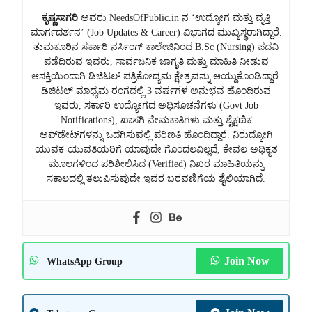
ಕೃಷ್ಣಸಾಗರಿ
ಅವರು NeedsOfPublic.in ನ ‘ಉದ್ಯೋಗ ಮತ್ತು ವೃತ್ತಿ
ಮಾರ್ಗದರ್ಶನ’ (Job Updates & Career) ವಿಭಾಗದ ಮುಖ್ಯಸ್ಥರಾಗಿದ್ದಾರೆ.
ತುಮಕೂರಿನ ಸರ್ಕಾರಿ ನರ್ಸಿಂಗ್ ಕಾಲೇಜಿನಿಂದ B.Sc (Nursing) ಪದವಿ
ಪಡೆದಿರುವ ಇವರು, ಸಾರ್ವಜನಿಕ ಜಾಗೃತಿ ಮತ್ತು ಮಾಹಿತಿ ನೀಡುವ
ಆಸಕ್ತಿಯಿಂದಾಗಿ ಡಿಜಿಟಲ್ ಪತ್ರಿಕೋದ್ಯಮ ಕ್ಷೇತ್ರವನ್ನು ಆಯ್ದುಕೊಂಡಿದ್ದಾರೆ.
ಡಿಜಿಟಲ್ ಮಾಧ್ಯಮ ರಂಗದಲ್ಲಿ 3 ವರ್ಷಗಳ ಅನುಭವ ಹೊಂದಿರುವ
ಇವರು, ಸರ್ಕಾರಿ ಉದ್ಯೋಗದ ಅಧಿಸೂಚನೆಗಳು (Govt Job
Notifications), ಖಾಸಗಿ ನೇಮಕಾತಿಗಳು ಮತ್ತು ಶೈಕ್ಷಣಿಕ
ಅಪ್‌ಡೇಟ್‌ಗಳನ್ನು ಒದಗಿಸುವಲ್ಲಿ ಪರಿಣತಿ ಹೊಂದಿದ್ದಾರೆ. ನಿರುದ್ಯೋಗಿ
ಯುವಕ-ಯುವತಿಯರಿಗೆ ಯಾವುದೇ ಗೊಂದಲವಿಲ್ಲದೆ, ಕೇವಲ ಅಧಿಕೃತ
ಮೂಲಗಳಿಂದ ಪರಿಶೀಲಿಸಿದ (Verified) ನಿಖರ ಮಾಹಿತಿಯನ್ನು
ಸಕಾಲದಲ್ಲಿ ತಲುಪಿಸುವುದೇ ಇವರ ಬರವಣಿಗೆಯ ಶೈಲಿಯಾಗಿದೆ.
Join Now
WhatsApp Group