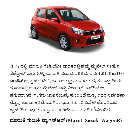
2025 ರಲ್ಲಿ, ಮಾರುತಿ ಸೆಲೆರಿಯೋ ಭಾರತದಲ್ಲಿ ಹೆಚ್ಚು ಮೈಲೇಜ್ ನೀಡುವ
ಪೆಟ್ರೋಲ್ ಕಾರುಗಳಲ್ಲಿ ಒಂದಾಗಿ ಮುಂದುವರಿದಿದೆ. ಇದು
1.0L DualJet
ಎಂಜಿನ್
ಅನ್ನು ಹೊಂದಿದೆ, ಇದು ಅತ್ಯುತ್ತಮ ಇಂಧನ ದಕ್ಷತೆ ಮತ್ತು ದೀರ್ಘ
ದೂರಗಳಲ್ಲಿ ಉತ್ತಮ ಮೈಲೇಜ್ ಅನ್ನು ನೀಡುತ್ತದೆ. ಸೆಲೆರಿಯೋ
ಹಗುರವಾಗಿದೆ, ಸುಗಮ ಚಾಲನೆಯನ್ನು ಹೊಂದಿದೆ ಮತ್ತು ಇದರ ನಿರ್ವಹಣಾ
ವೆಚ್ಚವು ತುಂಬಾ ಕಡಿಮೆಯಾಗಿದೆ. ಇದು ಸರಾಸರಿ ಬಜೆಟ್ ಹೊಂದಿರುವ
ಗ್ರಾಹಕರಿಗೆ ಅತ್ಯಂತ ಸೂಕ್ತವಾದ ಖರೀದಿ ಎಂದು ಪರಿಗಣಿಸಲಾಗಿದೆ.
ಮಾರುತಿ ಸುಜುಕಿ ವ್ಯಾಗನ್ಆರ್ (Maruti Suzuki WagonR)