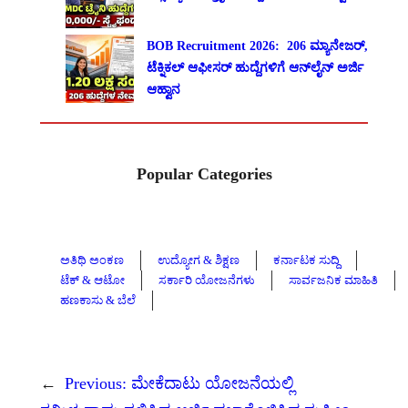
BOB Recruitment 2026: 206 ಮ್ಯಾನೇಜರ್,
ಟೆಕ್ನಿಕಲ್ ಆಫೀಸರ್ ಹುದ್ದೆಗಳಿಗೆ ಆನ್‌ಲೈನ್ ಅರ್ಜಿ
ಆಹ್ವಾನ
Popular Categories
ಅತಿಥಿ ಅಂಕಣ
ಉದ್ಯೋಗ & ಶಿಕ್ಷಣ
ಕರ್ನಾಟಕ ಸುದ್ದಿ
ಟೆಕ್ & ಆಟೋ
ಸರ್ಕಾರಿ ಯೋಜನೆಗಳು
ಸಾರ್ವಜನಿಕ ಮಾಹಿತಿ
ಹಣಕಾಸು & ಬೆಲೆ
←
Previous:
ಮೇಕೆದಾಟು ಯೋಜನೆಯಲ್ಲಿ