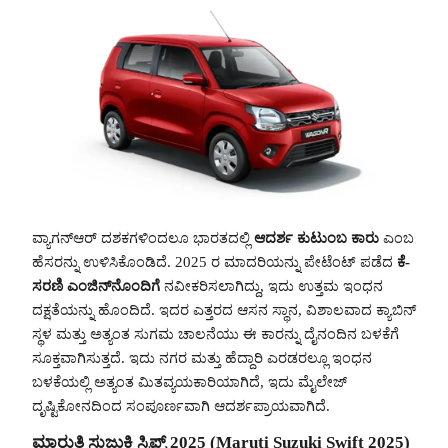
ವ್ಯಾಗನ್ಆರ್ ದಶಕಗಳಿಂದಲೂ ಭಾರತದಲ್ಲಿ
ಆದರ್ಶ ಕುಟುಂಬ ಕಾರು
ಎಂಬ
ಹೆಸರನ್ನು ಉಳಿಸಿಕೊಂಡಿದೆ. 2025 ರ ಮಾದರಿಯನ್ನು ಪೇಟೆಂಟ್ ಪಡೆದ
ಕೆ-
ಸರಣಿ ಎಂಜಿನ್‌ನೊಂದಿಗೆ
ನವೀಕರಿಸಲಾಗಿದ್ದು, ಇದು ಉತ್ತಮ ಇಂಧನ
ದಕ್ಷತೆಯನ್ನು ಹೊಂದಿದೆ. ಇದರ ಎತ್ತರದ ಆಸನ ಸ್ಥಾನ, ವಿಶಾಲವಾದ ಕ್ಯಾಬಿನ್
ಸ್ಥಳ ಮತ್ತು ಅತ್ಯಂತ ಸುಗಮ ಚಾಲನೆಯು ಈ ಕಾರನ್ನು ದೈನಂದಿನ ಬಳಕೆಗೆ
ಸೂಕ್ತವಾಗಿಸುತ್ತದೆ. ಇದು ನಗರ ಮತ್ತು ಹೆದ್ದಾರಿ ಎರಡರಲ್ಲೂ ಇಂಧನ
ಬಳಕೆಯಲ್ಲಿ ಅತ್ಯಂತ ಮಿತವ್ಯಯಕಾರಿಯಾಗಿದೆ, ಇದು ಮೈಲೇಜ್
ದೃಷ್ಟಿಕೋನದಿಂದ ಸಂಪೂರ್ಣವಾಗಿ ಆದರ್ಶಪ್ರಾಯವಾಗಿದೆ.
ಮಾರುತಿ ಸುಜುಕಿ ಸ್ವಿಫ್ಟ್ 2025 (Maruti Suzuki Swift 2025)