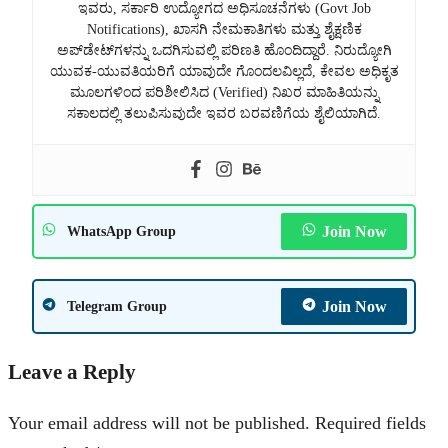
ಇವರು, ಸರ್ಕಾರಿ ಉದ್ಯೋಗದ ಅಧಿಸೂಚನೆಗಳು (Govt Job
Notifications), ಖಾಸಗಿ ನೇಮಕಾತಿಗಳು ಮತ್ತು ಶೈಕ್ಷಣಿಕ
ಅಪ್‌ಡೇಟ್‌ಗಳನ್ನು ಒದಗಿಸುವಲ್ಲಿ ಪರಿಣತಿ ಹೊಂದಿದ್ದಾರೆ. ನಿರುದ್ಯೋಗಿ
ಯುವಕ-ಯುವತಿಯರಿಗೆ ಯಾವುದೇ ಗೊಂದಲವಿಲ್ಲದೆ, ಕೇವಲ ಅಧಿಕೃತ
ಮೂಲಗಳಿಂದ ಪರಿಶೀಲಿಸಿದ (Verified) ನಿಖರ ಮಾಹಿತಿಯನ್ನು
ಸಕಾಲದಲ್ಲಿ ತಲುಪಿಸುವುದೇ ಇವರ ಬರವಣಿಗೆಯ ಶೈಲಿಯಾಗಿದೆ.
Join Now
WhatsApp Group
Join Now
Telegram Group
Leave a Reply
Your email address will not be published.
Required fields