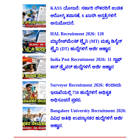
KASS ಯೋಜನೆ: ಸರ್ಕಾರಿ ನೌಕರರಿಗೆ ಉಚಿತ
ಆರೋಗ್ಯ ತಪಾಸಣೆ, 6 ಖಾಸಗಿ ಆಸ್ಪತ್ರೆಗಳಿಗೆ
ಅನುಮೋದನೆ.
HAL Recruitment 2026: 120
ಮ್ಯಾನೇಜ್‌ಮೆಂಟ್ ಟ್ರೈನಿ (MT) ಮತ್ತು ಡಿಸೈನ್
ಟ್ರೈನಿ (DT) ಹುದ್ದೆಗಳಿಗೆ ಅರ್ಜಿ ಆಹ್ವಾನ
India Post Recruitment 2026: 11 ಸ್ಟಾಫ್
ಕಾರ್ ಡ್ರೈವರ್ ಹುದ್ದೆಗಳಿಗೆ ಅರ್ಜಿ ಆಹ್ವಾನ
Surveyor Recruitment 2026: ಕಂದಾಯ
ಇಲಾಖೆಯಲ್ಲಿ 750 ಹುದ್ದೆಗಳಿಗೆ ಅಧಿಕೃತ
ಅಧಿಸೂಚನೆ ಪ್ರಕಟ.
Bangalore University Recruitment 2026:
ವಿವಿಧ ಅತಿಥಿ ಉಪನ್ಯಾಸಕರ ಹುದ್ದೆಗಳಿಗೆ ಅರ್ಜಿ
ಆಹ್ವಾನ.