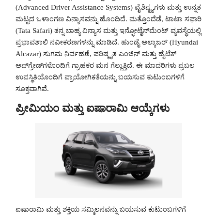
(Advanced Driver Assistance Systems) ವೈಶಿಷ್ಟ್ಯಗಳು ಮತ್ತು ಉನ್ನತ
ಮಟ್ಟದ ಒಳಾಂಗಣ ವಿನ್ಯಾಸವನ್ನು ಹೊಂದಿದೆ. ಮತ್ತೊಂದೆಡೆ, ಟಾಟಾ ಸಫಾರಿ
(Tata Safari) ತನ್ನ ಬಾಹ್ಯ ವಿನ್ಯಾಸ ಮತ್ತು ಇನ್ಫೋಟೈನ್‌ಮೆಂಟ್ ವ್ಯವಸ್ಥೆಯಲ್ಲಿ
ಪ್ರಭಾವಶಾಲಿ ನವೀಕರಣಗಳನ್ನು ಮಾಡಿದೆ. ಹುಂಡೈ ಅಲ್ಕಾಜರ್ (Hyundai
Alcazar) ಸುಗಮ ನಿರ್ವಹಣೆ, ಪರಿಷ್ಕೃತ ಎಂಜಿನ್ ಮತ್ತು ಹೈಟೆಕ್
ಅಪ್‌ಗ್ರೇಡ್‌ಗಳೊಂದಿಗೆ ಗ್ರಾಹಕರ ಮನ ಗೆಲ್ಲುತ್ತಿದೆ. ಈ ಮಾದರಿಗಳು ಪ್ರಬಲ
ಉಪಸ್ಥಿತಿಯೊಂದಿಗೆ ಪ್ರಾಯೋಗಿಕತೆಯನ್ನು ಬಯಸುವ ಕುಟುಂಬಗಳಿಗೆ
ಸೂಕ್ತವಾಗಿವೆ.
ಪ್ರೀಮಿಯಂ ಮತ್ತು ಐಷಾರಾಮಿ ಆಯ್ಕೆಗಳು
ಐಷಾರಾಮಿ ಮತ್ತು ಶಕ್ತಿಯ ಸಮ್ಮಿಲನವನ್ನು ಬಯಸುವ ಕುಟುಂಬಗಳಿಗೆ