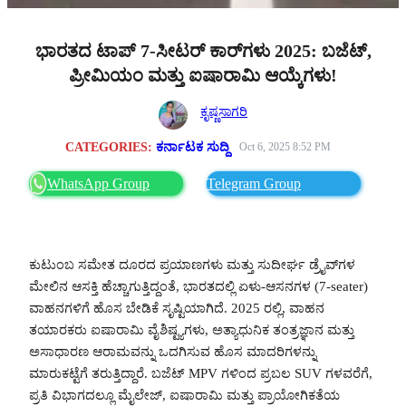
ಭಾರತದ ಟಾಪ್ 7-ಸೀಟರ್ ಕಾರ್‌ಗಳು 2025: ಬಜೆಟ್,
ಪ್ರೀಮಿಯಂ ಮತ್ತು ಐಷಾರಾಮಿ ಆಯ್ಕೆಗಳು!
ಕೃಷ್ಣಸಾಗರಿ
CATEGORIES:
ಕರ್ನಾಟಕ ಸುದ್ದಿ
Oct 6, 2025 8:52 PM
WhatsApp Group
Telegram Group
ಕುಟುಂಬ ಸಮೇತ ದೂರದ ಪ್ರಯಾಣಗಳು ಮತ್ತು ಸುದೀರ್ಘ ಡ್ರೈವ್‌ಗಳ
ಮೇಲಿನ ಆಸಕ್ತಿ ಹೆಚ್ಚಾಗುತ್ತಿದ್ದಂತೆ, ಭಾರತದಲ್ಲಿ ಏಳು-ಆಸನಗಳ (7-seater)
ವಾಹನಗಳಿಗೆ ಹೊಸ ಬೇಡಿಕೆ ಸೃಷ್ಟಿಯಾಗಿದೆ. 2025 ರಲ್ಲಿ, ವಾಹನ
ತಯಾರಕರು ಐಷಾರಾಮಿ ವೈಶಿಷ್ಟ್ಯಗಳು, ಅತ್ಯಾಧುನಿಕ ತಂತ್ರಜ್ಞಾನ ಮತ್ತು
ಅಸಾಧಾರಣ ಆರಾಮವನ್ನು ಒದಗಿಸುವ ಹೊಸ ಮಾದರಿಗಳನ್ನು
ಮಾರುಕಟ್ಟೆಗೆ ತರುತ್ತಿದ್ದಾರೆ. ಬಜೆಟ್ MPV ಗಳಿಂದ ಪ್ರಬಲ SUV ಗಳವರೆಗೆ,
ಪ್ರತಿ ವಿಭಾಗದಲ್ಲೂ ಮೈಲೇಜ್, ಐಷಾರಾಮಿ ಮತ್ತು ಪ್ರಾಯೋಗಿಕತೆಯ