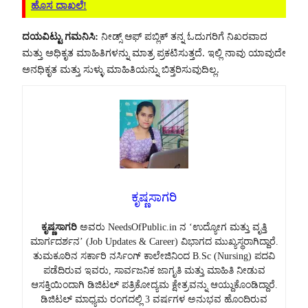
ಹೊಸ ದಾಖಲೆ!
ದಯವಿಟ್ಟು ಗಮನಿಸಿ:
ನೀಡ್ಸ್ ಆಫ್ ಪಬ್ಲಿಕ್ ತನ್ನ ಓದುಗರಿಗೆ ನಿಖರವಾದ
ಮತ್ತು ಅಧಿಕೃತ ಮಾಹಿತಿಗಳನ್ನು ಮಾತ್ರ ಪ್ರಕಟಿಸುತ್ತದೆ. ಇಲ್ಲಿ ನಾವು ಯಾವುದೇ
ಅನಧಿಕೃತ ಮತ್ತು ಸುಳ್ಳು ಮಾಹಿತಿಯನ್ನು ಬಿತ್ತರಿಸುವುದಿಲ್ಲ.
ಕೃಷ್ಣಸಾಗರಿ
ಕೃಷ್ಣಸಾಗರಿ
ಅವರು NeedsOfPublic.in ನ ‘ಉದ್ಯೋಗ ಮತ್ತು ವೃತ್ತಿ
ಮಾರ್ಗದರ್ಶನ’ (Job Updates & Career) ವಿಭಾಗದ ಮುಖ್ಯಸ್ಥರಾಗಿದ್ದಾರೆ.
ತುಮಕೂರಿನ ಸರ್ಕಾರಿ ನರ್ಸಿಂಗ್ ಕಾಲೇಜಿನಿಂದ B.Sc (Nursing) ಪದವಿ
ಪಡೆದಿರುವ ಇವರು, ಸಾರ್ವಜನಿಕ ಜಾಗೃತಿ ಮತ್ತು ಮಾಹಿತಿ ನೀಡುವ
ಆಸಕ್ತಿಯಿಂದಾಗಿ ಡಿಜಿಟಲ್ ಪತ್ರಿಕೋದ್ಯಮ ಕ್ಷೇತ್ರವನ್ನು ಆಯ್ದುಕೊಂಡಿದ್ದಾರೆ.
ಡಿಜಿಟಲ್ ಮಾಧ್ಯಮ ರಂಗದಲ್ಲಿ 3 ವರ್ಷಗಳ ಅನುಭವ ಹೊಂದಿರುವ