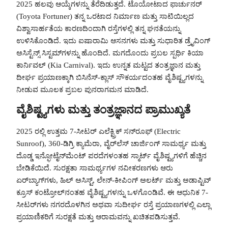
2025 ಹಲವು ಆಯ್ಕೆಗಳನ್ನು ತೆರೆದಿಡುತ್ತದೆ. ಟೊಯೋಟಾದ ಫಾರ್ಚುನರ್
(Toyota Fortuner) ತನ್ನ ಒರಟಾದ ನಿರ್ಮಾಣ ಮತ್ತು ಸಾಟಿಯಿಲ್ಲದ
ವಿಶ್ವಾಸಾರ್ಹತೆಯ ಕಾರಣದಿಂದಾಗಿ ರಸ್ತೆಗಳಲ್ಲಿ ತನ್ನ ಘನತೆಯನ್ನು
ಉಳಿಸಿಕೊಂಡಿದೆ. ಇದು ಐಷಾರಾಮಿ ಆಸನಗಳು ಮತ್ತು ಸುಧಾರಿತ ಡ್ರೈವಿಂಗ್
ಅಸಿಸ್ಟೆನ್ಸ್ ಸಿಸ್ಟಮ್‌ಗಳನ್ನು ಹೊಂದಿದೆ. ಮಗದೊಂದು ಪ್ರಬಲ ಸ್ಪರ್ಧಿ ಕಿಯಾ
ಕಾರ್ನಿವಲ್ (Kia Carnival). ಇದು ಉನ್ನತ ಮಟ್ಟದ ತಂತ್ರಜ್ಞಾನ ಮತ್ತು
ದೀರ್ಘ ಪ್ರಯಾಣಕ್ಕಾಗಿ ಬಿಸಿನೆಸ್-ಕ್ಲಾಸ್ ಸೌಕರ್ಯದಂತಹ ವೈಶಿಷ್ಟ್ಯಗಳನ್ನು
ನೀಡುವ ಮೂಲಕ ಪ್ರಬಲ ಪುನರಾಗಮನ ಮಾಡಿದೆ.
ವೈಶಿಷ್ಟ್ಯಗಳು ಮತ್ತು ತಂತ್ರಜ್ಞಾನದ ಪ್ರಾಮುಖ್ಯತೆ
2025 ರಲ್ಲಿ ಉತ್ತಮ 7-ಸೀಟರ್ ಎಲೆಕ್ಟ್ರಿಕ್ ಸನ್‌ರೂಫ್ (Electric
Sunroof), 360-ಡಿಗ್ರಿ ಕ್ಯಾಮೆರಾ, ವೈರ್‌ಲೆಸ್ ಚಾರ್ಜಿಂಗ್ ಸಾಮರ್ಥ್ಯ ಮತ್ತು
ದೊಡ್ಡ ಇನ್ಫೋಟೈನ್‌ಮೆಂಟ್ ಪರದೆಗಳಂತಹ ಸ್ಮಾರ್ಟ್ ವೈಶಿಷ್ಟ್ಯಗಳಿಗೆ ಹೆಚ್ಚಿನ
ಬೇಡಿಕೆಯಿದೆ. ಸುರಕ್ಷತಾ ಸಾಮರ್ಥ್ಯಗಳ ನವೀಕರಣಗಳು ಆರು
ಏರ್‌ಬ್ಯಾಗ್‌ಗಳು, ಹಿಲ್ ಅಸಿಸ್ಟ್, ಲೇನ್-ಕೀಪಿಂಗ್ ಅಲರ್ಟ್ ಮತ್ತು ಅಡಾಪ್ಟಿವ್
ಕ್ರೂಸ್ ಕಂಟ್ರೋಲ್‌ನಂತಹ ವೈಶಿಷ್ಟ್ಯಗಳನ್ನು ಒಳಗೊಂಡಿವೆ. ಈ ಆಧುನಿಕ 7-
ಸೀಟರ್‌ಗಳು ನಗರದೊಳಗಿನ ಅಥವಾ ಸುದೀರ್ಘ ರಸ್ತೆ ಪ್ರಯಾಣಗಳಲ್ಲಿ ಎಲ್ಲಾ
ಪ್ರಯಾಣಿಕರಿಗೆ ಸುರಕ್ಷತೆ ಮತ್ತು ಆರಾಮವನ್ನು ಖಚಿತಪಡಿಸುತ್ತವೆ.