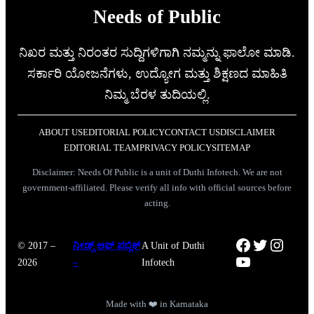
Needs of Public
ನಿಖರ ಮತ್ತು ನಿರಂತರ ಸುದ್ದಿಗಳಿಗಾಗಿ ನಮ್ಮನ್ನು ಫಾಲೋ ಮಾಡಿ.
ಸರ್ಕಾರಿ ಯೋಜನೆಗಳು, ಉದ್ಯೋಗ ಮತ್ತು ಶಿಕ್ಷಣದ ಮಾಹಿತಿ
ನಿಮ್ಮ ಬೆರಳ ತುದಿಯಲ್ಲಿ.
ABOUT US
EDITORIAL POLICY
CONTACT US
DISCLAIMER
EDITORIAL TEAM
PRIVACY POLICY
SITEMAP
Disclaimer: Needs Of Public is a unit of Duthi Infotech. We are not
government-affiliated. Please verify all info with official sources before
acting.
Facebook
Twitter
Instag
© 2017 –
ನೀಡ್ಸ್ ಆಫ್ ಪಬ್ಲಿಕ್
A Unit of Duthi
YouTube
2026
–
Infotech
Made with ❤️ in Karnataka