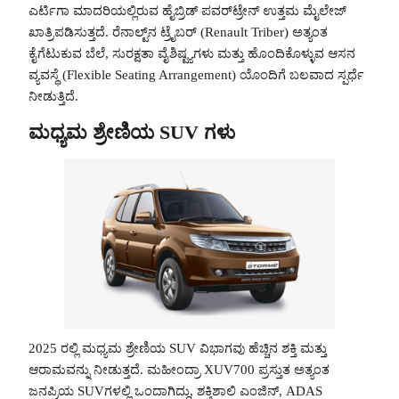
ಎರ್ಟಿಗಾ ಮಾದರಿಯಲ್ಲಿರುವ ಹೈಬ್ರಿಡ್ ಪವರ್‌ಟ್ರೇನ್ ಉತ್ತಮ ಮೈಲೇಜ್
ಖಾತ್ರಿಪಡಿಸುತ್ತದೆ. ರೆನಾಲ್ಟ್‌ನ ಟ್ರೈಬರ್ (Renault Triber) ಅತ್ಯಂತ
ಕೈಗೆಟುಕುವ ಬೆಲೆ, ಸುರಕ್ಷತಾ ವೈಶಿಷ್ಟ್ಯಗಳು ಮತ್ತು ಹೊಂದಿಕೊಳ್ಳುವ ಆಸನ
ವ್ಯವಸ್ಥೆ (Flexible Seating Arrangement) ಯೊಂದಿಗೆ ಬಲವಾದ ಸ್ಪರ್ಧೆ
ನೀಡುತ್ತಿದೆ.
ಮಧ್ಯಮ ಶ್ರೇಣಿಯ SUV ಗಳು
2025 ರಲ್ಲಿ ಮಧ್ಯಮ ಶ್ರೇಣಿಯ SUV ವಿಭಾಗವು ಹೆಚ್ಚಿನ ಶಕ್ತಿ ಮತ್ತು
ಆರಾಮವನ್ನು ನೀಡುತ್ತದೆ. ಮಹೀಂದ್ರಾ XUV700 ಪ್ರಸ್ತುತ ಅತ್ಯಂತ
ಜನಪ್ರಿಯ SUVಗಳಲ್ಲಿ ಒಂದಾಗಿದ್ದು, ಶಕ್ತಿಶಾಲಿ ಎಂಜಿನ್, ADAS