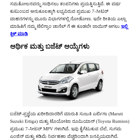
ಸಮತೋಲನವನ್ನು ಸಾಧಿಸಲು ಕಂಪನಿಗಳು ಪ್ರಯತ್ನಿಸುತ್ತಿವೆ. ಈ ವರ್ಷ
ಕುಟುಂಬದ ಅನುಕೂಲಕ್ಕಾಗಿ ಲಭ್ಯವಿರುವ ಪ್ರಮುಖ 7-ಸೀಟರ್
ವಾಹನಗಳನ್ನು ಮೂರು ವಿಭಾಗಗಳಲ್ಲಿ ನೋಡೋಣ. ಇದೇ ರೀತಿಯ ಎಲ್ಲಾ
ಮಾಹಿತಿಗೆ ನಮ್ಮ ಟೆಲಿಗ್ರಾಂ ಚಾನೆಲ್ ಗೆ ಈ ಕೂಡಲೇ ಜಾಯಿನ್ ಆಗಲು
ಇಲ್ಲಿ
ಕ್ಲಿಕ್ ಮಾಡಿ
ಆರ್ಥಿಕ ಮತ್ತು ಬಜೆಟ್ ಆಯ್ಕೆಗಳು
ಬಜೆಟ್-ಪ್ರಜ್ಞೆಯ ಖರೀದಿದಾರರಿಗೆ ಮಾರುತಿ ಸುಜುಕಿ ಎರ್ಟಿಗಾ (Maruti
Suzuki Ertiga) ಮತ್ತು ಟೊಯೋಟಾ ರೂಮಿಯಾನ್ (Toyota Rumion)
ಪ್ರಮುಖ 7-ಸೀಟರ್ MPV ಗಳಾಗಿವೆ. ಇವು ಕೈಗೆಟುಕುವ ಬೆಲೆ, ಸುಗಮ
ಎಂಜಿನ್ ಮತ್ತು ಕಡಿಮೆ ನಿರ್ವಹಣಾ ವೆಚ್ಚದಿಂದಾಗಿ ಜನಪ್ರಿಯವಾಗಿವೆ.