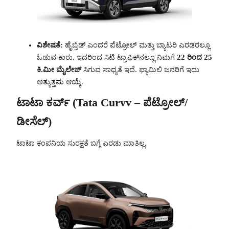
ವಿಶೇಷತೆ:
ಹೈಬ್ರಿಡ್ ಎಂದರೆ ಪೆಟ್ರೋಲ್ ಮತ್ತು ಬ್ಯಾಟರಿ ಎರಡರಲ್ಲೂ
ಓಡುವ ಕಾರು. ಇದರಿಂದ ಸಿಟಿ ಟ್ರಾಫಿಕ್‌ನಲ್ಲೂ ನಿಮಗೆ
22 ರಿಂದ 25
ಕಿ.ಮೀ ಮೈಲೇಜ್
ಸಿಗುವ ಸಾಧ್ಯತೆ ಇದೆ. ಫ್ಯಾಮಿಲಿ ಜನರಿಗೆ ಇದು
ಅತ್ಯುತ್ತಮ ಆಯ್ಕೆ.
ಟಾಟಾ ಕರ್ವ್ (Tata Curvv – ಪೆಟ್ರೋಲ್/
ಡೀಸೆಲ್)
ಟಾಟಾ ಕಂಪನಿಯ ಸುರಕ್ಷತೆ ಬಗ್ಗೆ ಎರಡು ಮಾತಿಲ್ಲ.