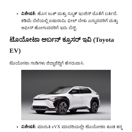
ವಿಶೇಷತೆ:
ಹೊಸ ಲುಕ್ ಮತ್ತು ಸ್ಮೂತ್ ಇಂಜಿನ್ ಜೊತೆಗೆ ಬರ್ತಿದೆ.
ಕಡಿಮೆ ಬೆಲೆಯಲ್ಲಿ ಐಷಾರಾಮಿ ಫೀಲ್ ಬೇಕು ಎನ್ನುವವರಿಗೆ ಮತ್ತು
ಆಫೀಸ್ ಹೋಗುವವರಿಗೆ ಇದು ಬೆಸ್ಟ್.
ಟೊಯೋಟಾ ಅರ್ಬನ್ ಕ್ರೂಸರ್ ಇವಿ (Toyota
EV)
ಟೊಯೋಟಾ ಗಾಡಿಗಳು ಜಿದ್ದಾಜಿದ್ದಿಗೆ ಹೆಸರುವಾಸಿ.
ವಿಶೇಷತೆ:
ಮಾರುತಿ eVX ಮಾದರಿಯಲ್ಲೇ ಟೊಯೋಟಾ ಕೂಡ ತನ್ನ