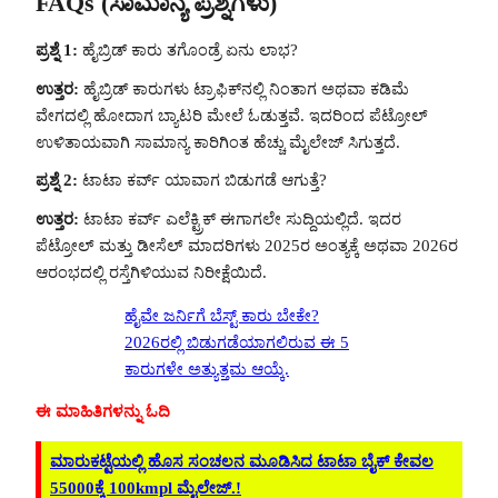
FAQs (ಸಾಮಾನ್ಯ ಪ್ರಶ್ನೆಗಳು)
ಪ್ರಶ್ನೆ 1:
ಹೈಬ್ರಿಡ್ ಕಾರು ತಗೊಂಡ್ರೆ ಏನು ಲಾಭ?
ಉತ್ತರ:
ಹೈಬ್ರಿಡ್ ಕಾರುಗಳು ಟ್ರಾಫಿಕ್‌ನಲ್ಲಿ ನಿಂತಾಗ ಅಥವಾ ಕಡಿಮೆ
ವೇಗದಲ್ಲಿ ಹೋದಾಗ ಬ್ಯಾಟರಿ ಮೇಲೆ ಓಡುತ್ತವೆ. ಇದರಿಂದ ಪೆಟ್ರೋಲ್
ಉಳಿತಾಯವಾಗಿ ಸಾಮಾನ್ಯ ಕಾರಿಗಿಂತ ಹೆಚ್ಚು ಮೈಲೇಜ್ ಸಿಗುತ್ತದೆ.
ಪ್ರಶ್ನೆ 2:
ಟಾಟಾ ಕರ್ವ್ ಯಾವಾಗ ಬಿಡುಗಡೆ ಆಗುತ್ತೆ?
ಉತ್ತರ:
ಟಾಟಾ ಕರ್ವ್ ಎಲೆಕ್ಟ್ರಿಕ್ ಈಗಾಗಲೇ ಸುದ್ದಿಯಲ್ಲಿದೆ. ಇದರ
ಪೆಟ್ರೋಲ್ ಮತ್ತು ಡೀಸೆಲ್ ಮಾದರಿಗಳು 2025ರ ಅಂತ್ಯಕ್ಕೆ ಅಥವಾ 2026ರ
ಆರಂಭದಲ್ಲಿ ರಸ್ತೆಗಿಳಿಯುವ ನಿರೀಕ್ಷೆಯಿದೆ.
ಹೈವೇ ಜರ್ನಿಗೆ ಬೆಸ್ಟ್ ಕಾರು ಬೇಕೇ?
2026ರಲ್ಲಿ ಬಿಡುಗಡೆಯಾಗಲಿರುವ ಈ 5
ಕಾರುಗಳೇ ಅತ್ಯುತ್ತಮ ಆಯ್ಕೆ.
ಈ ಮಾಹಿತಿಗಳನ್ನು ಓದಿ
ಮಾರುಕಟ್ಟೆಯಲ್ಲಿ ಹೊಸ ಸಂಚಲನ ಮೂಡಿಸಿದ ಟಾಟಾ ಬೈಕ್ ಕೇವಲ
55000ಕ್ಕೆ 100kmpl ಮೈಲೇಜ್.!