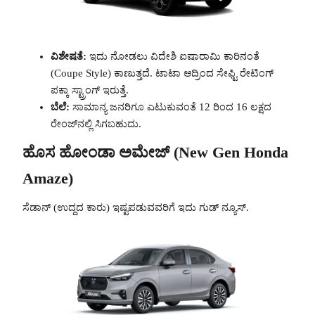
ವಿಶೇಷತೆ:
ಇದು ನೋಡಲು ವಿದೇಶಿ ಐಷಾರಾಮಿ ಕಾರಿನಂತೆ
(Coupe Style) ಕಾಣುತ್ತದೆ. ಟಾಟಾ ಆದ್ರಿಂದ ಸೇಫ್ಟಿ ರೇಟಿಂಗ್
ಪಕ್ಕಾ ಸ್ಟ್ರಾಂಗ್ ಇರುತ್ತೆ.
ಬೆಲೆ:
ಸಾಮಾನ್ಯ ಜನರಿಗೂ ಎಟುಕುವಂತೆ 12 ರಿಂದ 16 ಲಕ್ಷದ
ರೇಂಜ್‌ನಲ್ಲಿ ಸಿಗಬಹುದು.
ಹೊಸ ಹೋಂಡಾ ಅಮೇಜ್ (New Gen Honda
Amaze)
ಸೆಡಾನ್ (ಉದ್ದದ ಕಾರು) ಇಷ್ಟಪಡುವವರಿಗೆ ಇದು ಗುಡ್ ನ್ಯೂಸ್.