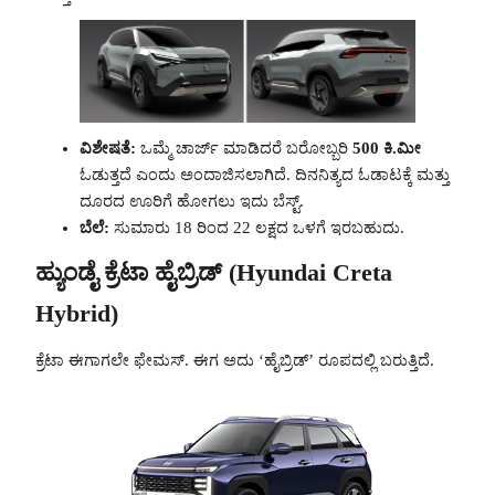
ವಿಶೇಷತೆ:
ಒಮ್ಮೆ ಚಾರ್ಜ್ ಮಾಡಿದರೆ ಬರೋಬ್ಬರಿ
500 ಕಿ.ಮೀ
ಓಡುತ್ತದೆ ಎಂದು ಅಂದಾಜಿಸಲಾಗಿದೆ. ದಿನನಿತ್ಯದ ಓಡಾಟಕ್ಕೆ ಮತ್ತು
ದೂರದ ಊರಿಗೆ ಹೋಗಲು ಇದು ಬೆಸ್ಟ್.
ಬೆಲೆ:
ಸುಮಾರು 18 ರಿಂದ 22 ಲಕ್ಷದ ಒಳಗೆ ಇರಬಹುದು.
ಹ್ಯುಂಡೈ ಕ್ರೆಟಾ ಹೈಬ್ರಿಡ್ (Hyundai Creta
Hybrid)
ಕ್ರೆಟಾ ಈಗಾಗಲೇ ಫೇಮಸ್. ಈಗ ಅದು ‘ಹೈಬ್ರಿಡ್’ ರೂಪದಲ್ಲಿ ಬರುತ್ತಿದೆ.