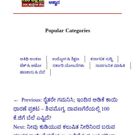
ಆಹ್ವಾನ
Popular Categories
ಅತಿಥಿ ಅಂಕಣ
ಉದ್ಯೋಗ & ಶಿಕ್ಷಣ
ಕರ್ನಾಟಕ ಸುದ್ದಿ
ಟೆಕ್ & ಆಟೋ
ಸರ್ಕಾರಿ ಯೋಜನೆಗಳು
ಸಾರ್ವಜನಿಕ ಮಾಹಿತಿ
ಹಣಕಾಸು & ಬೆಲೆ
←
Previous:
ರೈತರೇ ಗಮನಿಸಿ; ಇಂದಿನ ಅಡಿಕೆ ಕಾಯಿ
ಧಾರಣೆ ಪ್ರಕಟ – ಶಿವಮೊಗ್ಗ, ದಾವಣಗೆರೆಯಲ್ಲಿ 100
ಕೆ.ಜಿಗೆ ಬೆಲೆ ಎಷ್ಟಿದೆ?
Next:
ನೀವು ಕುಡಿಯುವ ಕಲುಷಿತ ನೀರಿನಿಂದ ಬರುವ