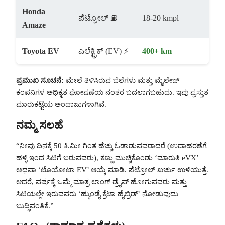
Honda
ಪೆಟ್ರೋಲ್ ⛽
18-20 kmpl
Amaze
Toyota EV
ಎಲೆಕ್ಟ್ರಿಕ್ (EV) ⚡
400+ km
ಪ್ರಮುಖ ಸೂಚನೆ:
ಮೇಲೆ ತಿಳಿಸಿರುವ ಬೆಲೆಗಳು ಮತ್ತು ಮೈಲೇಜ್
ಕಂಪನಿಗಳ ಅಧಿಕೃತ ಘೋಷಣೆಯ ನಂತರ ಬದಲಾಗಬಹುದು. ಇವು ಪ್ರಸ್ತುತ
ಮಾರುಕಟ್ಟೆಯ ಅಂದಾಜುಗಳಾಗಿವೆ.
ನಮ್ಮ ಸಲಹೆ
“ನೀವು ದಿನಕ್ಕೆ 50 ಕಿ.ಮೀ ಗಿಂತ ಹೆಚ್ಚು ಓಡಾಡುವವರಾದರೆ (ಉದಾಹರಣೆಗೆ
ಹಳ್ಳಿ ಇಂದ ಸಿಟಿಗೆ ಬರುವವರು), ಕಣ್ಣು ಮುಚ್ಚಿಕೊಂಡು ‘ಮಾರುತಿ eVX’
ಅಥವಾ ‘ಟೊಯೋಟಾ EV’ ಆಯ್ಕೆ ಮಾಡಿ. ಪೆಟ್ರೋಲ್ ಖರ್ಚು ಉಳಿಯುತ್ತೆ.
ಆದರೆ, ವರ್ಷಕ್ಕೆ ಒಮ್ಮೆ ಮಾತ್ರ ಲಾಂಗ್ ಡ್ರೈವ್ ಹೋಗುವವರು ಮತ್ತು
ಸಿಟಿಯಲ್ಲೇ ಇರುವವರು ‘ಹ್ಯುಂಡೈ ಕ್ರೆಟಾ ಹೈಬ್ರಿಡ್’ ನೋಡುವುದು
ಬುದ್ಧಿವಂತಿಕೆ.”