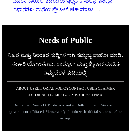
ಮಾರಕ ಕಾಯಿಲೆ ತಡೆಯಲು ಇಲ್ಲಿವೆ 5 ಸುಲಭ ಪರೀಕ್ಷಾ
ವಿಧಾನಗಳು.ಮನೆಯಲ್ಲೇ ಹೀಗೆ ಚೆಕ್ ಮಾಡಿ!
→
Needs of Public
ನಿಖರ ಮತ್ತು ನಿರಂತರ ಸುದ್ದಿಗಳಿಗಾಗಿ ನಮ್ಮನ್ನು ಫಾಲೋ ಮಾಡಿ.
ಸರ್ಕಾರಿ ಯೋಜನೆಗಳು, ಉದ್ಯೋಗ ಮತ್ತು ಶಿಕ್ಷಣದ ಮಾಹಿತಿ
ನಿಮ್ಮ ಬೆರಳ ತುದಿಯಲ್ಲಿ.
ABOUT US
EDITORIAL POLICY
CONTACT US
DISCLAIMER
EDITORIAL TEAM
PRIVACY POLICY
SITEMAP
Disclaimer: Needs Of Public is a unit of Duthi Infotech. We are not
government-affiliated. Please verify all info with official sources before
acting.