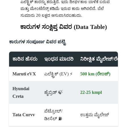
ಎಲೆಕ್ಟ್ರಿಕ್ ಕಾರನ್ನು ತರುತ್ತಿದೆ. ಇದು ದೀರ್ಘಕಾಲ ಬಾಳಿಕೆ ಬರುವ
ಮತ್ತು ಮೇಂಟೆನೆನ್ಸ್ ಕಡಿಮೆ ಇರುವ ಕಾರು ಆಗಿರಲಿದೆ. ಬೆಲೆ
ಸುಮಾರು 20 ಲಕ್ಷದ ಆಸುಪಾಸಿರಬಹುದು.
ಕಾರುಗಳ ಸಂಕ್ಷಿಪ್ತ ವಿವರ (Data Table)
ಕಾರುಗಳ ಸಂಪೂರ್ಣ ವಿವರ ಪಟ್ಟಿ
ಕಾರಿನ ಹೆಸರು
ಇಂಧನ ಮಾದರಿ
ನಿರೀಕ್ಷಿತ ಮೈಲೇಜ್/ರೇಂಜ್
Maruti eVX
ಎಲೆಕ್ಟ್ರಿಕ್ (EV) ⚡
500 km (ರೇಂಜ್)
Hyundai
ಹೈಬ್ರಿಡ್ 🍃
22-25 kmpl
Creta
ಪೆಟ್ರೋಲ್/
Tata Curvv
ಉತ್ತಮ ಮೈಲೇಜ್
ಡೀಸೆಲ್ ⛽