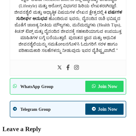
(Lifestyle) ಮತ್ತು ಆರೋಗ್ಯ ವಿಭಾಗದ ಹಿರಿಯ ಲೇಖಕರಾಗಿದ್ದಾರೆ.
ಜೀವನಶೈಲಿ ಮತ್ತು ಆಧ್ಯಾತ್ಮಿಕ ವಿಷಯಗಳ ಲೇಖನ ಕ್ಷೇತ್ರದಲ್ಲಿ
4 ವರ್ಷಗಳ
ಸುದೀರ್ಘ ಅನುಭವ
ಹೊಂದಿರುವ ಇವರು, ದೈನಂದಿನ ರಾಶಿ ಭವಿಷ್ಯದ
ಜೊತೆಗೆ ಚಾಣಕ್ಯ ನೀತಿಯ ಮೌಲ್ಯಗಳು, ಮನೆಮದ್ದುಗಳು (Health Tips),
ಕಿಚನ್ ಟಿಪ್ಸ್ ಮತ್ತು ದೈನಂದಿನ ಜೀವನಕ್ಕೆ ಸಹಕಾರಿಯಾಗುವ ಉಪಯುಕ್ತ
ಮಾಹಿತಿಗಳ ಬಗ್ಗೆ ಬರೆಯುತ್ತಾರೆ. ಪುರಾತನ ಜ್ಞಾನ ಮತ್ತು ಆಧುನಿಕ
ಜೀವನಶೈಲಿಯನ್ನು ಸಮತೋಲನಗೊಳಿಸಿ ಓದುಗರಿಗೆ ಸರಳ ಹಾಗೂ
ಪರಿಣಾಮಕಾರಿ ಸಲಹೆಗಳನ್ನು ನೀಡುವುದು ಇವರ ವೈಶಿಷ್ಟ್ಯವಾಗಿದೆ.”
Join Now
WhatsApp Group
Join Now
Telegram Group
Leave a Reply