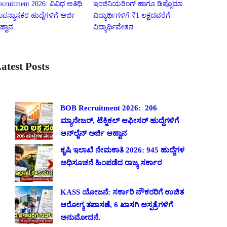
ecruitment 2026: ವಿವಿಧ ಅತಿಥಿ
ಇಂಜಿನಿಯರಿಂಗ್ ಹಾಗೂ ಡಿಪ್ಲೊಮಾ
ಪನ್ಯಾಸಕರ ಹುದ್ದೆಗಳಿಗೆ ಅರ್ಜಿ
ವಿದ್ಯಾರ್ಥಿಗಳಿಗೆ ₹1 ಲಕ್ಷದವರೆಗೆ
ಹ್ವಾನ.
ವಿದ್ಯಾರ್ಥಿವೇತನ
atest Posts
BOB Recruitment 2026: 206
ಮ್ಯಾನೇಜರ್, ಟೆಕ್ನಿಕಲ್ ಆಫೀಸರ್ ಹುದ್ದೆಗಳಿಗೆ
ಆನ್‌ಲೈನ್ ಅರ್ಜಿ ಆಹ್ವಾನ
ಕೃಷಿ ಇಲಾಖೆ ನೇಮಕಾತಿ 2026: 945 ಹುದ್ದೆಗಳ
ಅಧಿಸೂಚನೆ ಹಿಂಪಡೆದ ರಾಜ್ಯ ಸರ್ಕಾರ
KASS ಯೋಜನೆ: ಸರ್ಕಾರಿ ನೌಕರರಿಗೆ ಉಚಿತ
ಆರೋಗ್ಯ ತಪಾಸಣೆ, 6 ಖಾಸಗಿ ಆಸ್ಪತ್ರೆಗಳಿಗೆ
ಅನುಮೋದನೆ.