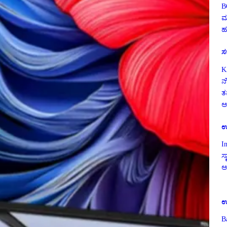
B
ಮ
ಹ
ಸ
K
ನ
ತ
ಅ
ಉ
I
ಸ್
ಅ
ಉ
B