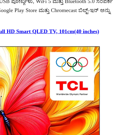
2 USB ಪೋರ್ಟ್ಗಳು, WiFi 5 ಮತ್ತು Bluetooth 5.0 ಸಂಪರ್ಕ
gle Play Store ಮತ್ತು Chromecast ಬಿಲ್ಟ್-ಇನ್ ಅನ್ನು
ull HD Smart QLED TV, 101cm(40 inches)