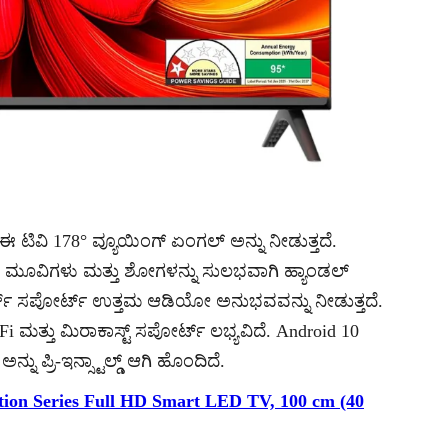
 ಟಿವಿ 178° ವ್ಯೂಯಿಂಗ್ ಏಂಗಲ್ ಅನ್ನು ನೀಡುತ್ತದೆ.
ಿ ಮೂವಿಗಳು ಮತ್ತು ಶೋಗಳನ್ನು ಸುಲಭವಾಗಿ ಹ್ಯಾಂಡಲ್
್ಚ್ ಸಪೋರ್ಟ್ ಉತ್ತಮ ಆಡಿಯೋ ಅನುಭವವನ್ನು ನೀಡುತ್ತದೆ.
ಮತ್ತು ಮಿರಾಕಾಸ್ಟ್ ಸಪೋರ್ಟ್ ಲಭ್ಯವಿದೆ. Android 10
ನು ಪ್ರಿ-ಇನ್ಸ್ಟಾಲ್ಡ್ ಆಗಿ ಹೊಂದಿದೆ.
tion Series Full HD Smart LED TV, 100 cm (40