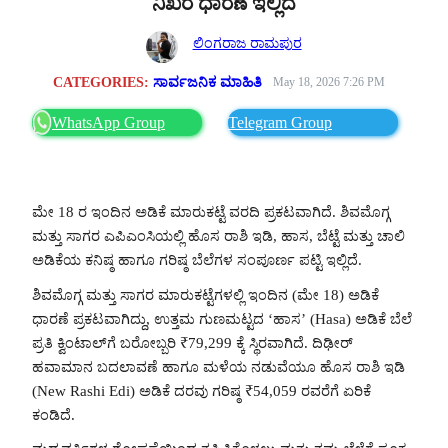
ನಿಖರ ಧಾರಣೆ ಇಲ್ಲಿದೆ
ಲಿಂಗರಾಜ ರಾಮಪುರ
CATEGORIES:
ಸಾರ್ವಜನಿಕ ಮಾಹಿತಿ
May 18, 2026 7:26 PM
WhatsApp Group
Telegram Group
ಮೇ 18 ರ ಇಂದಿನ ಅಡಿಕೆ ಮಾರುಕಟ್ಟೆ ವರದಿ ಪ್ರಕಟವಾಗಿದೆ. ಶಿವಮೊಗ್ಗ
ಮತ್ತು ಸಾಗರ ಎಪಿಎಂಸಿಯಲ್ಲಿ ಹೊಸ ರಾಶಿ ಇಡಿ, ಹಾಸ, ಬೆಟ್ಟೆ ಮತ್ತು ಚಾಲಿ
ಅಡಿಕೆಯ ಕನಿಷ್ಠ ಹಾಗೂ ಗರಿಷ್ಠ ಬೆಲೆಗಳ ಸಂಪೂರ್ಣ ಪಟ್ಟಿ ಇಲ್ಲಿದೆ.
ಶಿವಮೊಗ್ಗ ಮತ್ತು ಸಾಗರ ಮಾರುಕಟ್ಟೆಗಳಲ್ಲಿ ಇಂದಿನ (ಮೇ 18) ಅಡಿಕೆ
ಧಾರಣೆ ಪ್ರಕಟವಾಗಿದ್ದು, ಉತ್ತಮ ಗುಣಮಟ್ಟದ ‘ಹಾಸ’ (Hasa) ಅಡಿಕೆ ಬೆಲೆ
ಪ್ರತಿ ಕ್ವಿಂಟಾಲ್‌ಗೆ ಬರೋಬ್ಬರಿ ₹79,299 ಕ್ಕೆ ಸ್ಥಿರವಾಗಿದೆ. ದಿಢೀರ್
ಹವಾಮಾನ ಬದಲಾವಣೆ ಹಾಗೂ ಮಳೆಯ ನಡುವೆಯೂ ಹೊಸ ರಾಶಿ ಇಡಿ
(New Rashi Edi) ಅಡಿಕೆ ದರವು ಗರಿಷ್ಠ ₹54,059 ರವರೆಗೆ ಏರಿಕೆ
ಕಂಡಿದೆ.