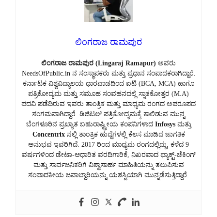
ಲಿಂಗರಾಜ ರಾಮಪುರ
ಲಿಂಗರಾಜ ರಾಮಪುರ (Lingaraj Ramapur)
ಅವರು
NeedsOfPublic.in ನ ಸಂಸ್ಥಾಪಕರು ಮತ್ತು ಪ್ರಧಾನ ಸಂಪಾದಕರಾಗಿದ್ದಾರೆ.
ಕರ್ನಾಟಕ ವಿಶ್ವವಿದ್ಯಾಲಯ ಧಾರವಾಡದಿಂದ ಐಟಿ (BCA, MCA) ಹಾಗೂ
ಪತ್ರಿಕೋದ್ಯಮ ಮತ್ತು ಸಮೂಹ ಸಂವಹನದಲ್ಲಿ ಸ್ನಾತಕೋತ್ತರ (M.A)
ಪದವಿ ಪಡೆದಿರುವ ಇವರು ತಾಂತ್ರಿಕ ಮತ್ತು ಮಾಧ್ಯಮ ರಂಗದ ಅಪರೂಪದ
ಸಂಗಮವಾಗಿದ್ದಾರೆ. ಡಿಜಿಟಲ್ ಪತ್ರಿಕೋದ್ಯಮಕ್ಕೆ ಕಾಲಿಡುವ ಮುನ್ನ
ಬೆಂಗಳೂರಿನ ಪ್ರಖ್ಯಾತ ಬಹುರಾಷ್ಟ್ರೀಯ ಕಂಪನಿಗಳಾದ
Infosys
ಮತ್ತು
Concentrix
ನಲ್ಲಿ ತಾಂತ್ರಿಕ ಹುದ್ದೆಗಳಲ್ಲಿ ಕೆಲಸ ಮಾಡಿದ ಜಾಗತಿಕ
ಅನುಭವ ಇವರಿಗಿದೆ. 2017 ರಿಂದ ಮಾಧ್ಯಮ ರಂಗದಲ್ಲಿದ್ದು, ಕಳೆದ 9
ವರ್ಷಗಳಿಂದ ಡೇಟಾ-ಆಧಾರಿತ ವರದಿಗಾರಿಕೆ, ನಿಖರವಾದ ಫ್ಯಾಕ್ಟ್-ಚೆಕಿಂಗ್
ಮತ್ತು ಸಾರ್ವಜನಿಕರಿಗೆ ವಿಶ್ವಾಸಾರ್ಹ ಮಾಹಿತಿಯನ್ನು ತಲುಪಿಸುವ
ಸಂಪಾದಕೀಯ ಜವಾಬ್ದಾರಿಯನ್ನು ಯಶಸ್ವಿಯಾಗಿ ಮುನ್ನಡೆಸುತ್ತಿದ್ದಾರೆ.