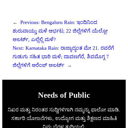
←
Previous:
Bengaluru Rain: ಇಂದಿನಿಂದ
ಶುರುವಾಯ್ತು ಮಳೆ ಆರ್ಭಟ; 22 ಜಿಲ್ಲೆಗಳಿಗೆ ಯೆಲ್ಲೋ
ಅಲರ್ಟ್, ಎಲ್ಲೆಲ್ಲಿ ಮಳೆ?
Next:
Karnataka Rain: ರಾಜ್ಯಾದ್ಯಂತ ಮೇ 21. ರವರೆಗೆ
ಗುಡುಗು ಸಹಿತ ಭಾರಿ ಮಳೆ; ದಾವಣಗೆರೆ, ಶಿವಮೊಗ್ಗ 7
ಜಿಲ್ಲೆಗಳಿಗೆ ಆರೆಂಜ್ ಅಲರ್ಟ್
→
Needs of Public
ನಿಖರ ಮತ್ತು ನಿರಂತರ ಸುದ್ದಿಗಳಿಗಾಗಿ ನಮ್ಮನ್ನು ಫಾಲೋ ಮಾಡಿ.
ಸರ್ಕಾರಿ ಯೋಜನೆಗಳು, ಉದ್ಯೋಗ ಮತ್ತು ಶಿಕ್ಷಣದ ಮಾಹಿತಿ
ನಿಮ್ಮ ಬೆರಳ ತುದಿಯಲ್ಲಿ.