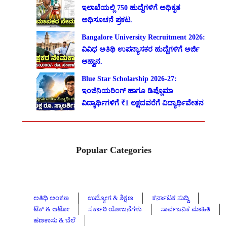
ಇಲಾಖೆಯಲ್ಲಿ 750 ಹುದ್ದೆಗಳಿಗೆ ಅಧಿಕೃತ
ಅಧಿಸೂಚನೆ ಪ್ರಕಟ.
Bangalore University Recruitment 2026:
ವಿವಿಧ ಅತಿಥಿ ಉಪನ್ಯಾಸಕರ ಹುದ್ದೆಗಳಿಗೆ ಅರ್ಜಿ
ಆಹ್ವಾನ.
Blue Star Scholarship 2026-27:
ಇಂಜಿನಿಯರಿಂಗ್ ಹಾಗೂ ಡಿಪ್ಲೊಮಾ
ವಿದ್ಯಾರ್ಥಿಗಳಿಗೆ ₹1 ಲಕ್ಷದವರೆಗೆ ವಿದ್ಯಾರ್ಥಿವೇತನ
Popular Categories
ಅತಿಥಿ ಅಂಕಣ
ಉದ್ಯೋಗ & ಶಿಕ್ಷಣ
ಕರ್ನಾಟಕ ಸುದ್ದಿ
ಟೆಕ್ & ಆಟೋ
ಸರ್ಕಾರಿ ಯೋಜನೆಗಳು
ಸಾರ್ವಜನಿಕ ಮಾಹಿತಿ
ಹಣಕಾಸು & ಬೆಲೆ