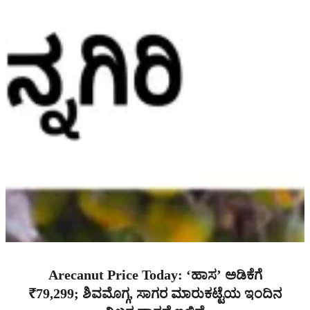
Arecanut Price Today: ‘ಹಾಸ’ ಅಡಿಕೆಗೆ
₹79,299; ಶಿವಮೊಗ್ಗ, ಸಾಗರ ಮಾರುಕಟ್ಟೆಯ ಇಂದಿನ