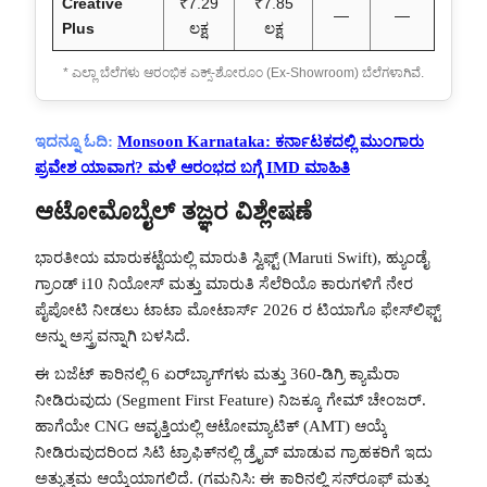
Creative
₹7.29
₹7.85
—
—
Plus
ಲಕ್ಷ
ಲಕ್ಷ
* ಎಲ್ಲಾ ಬೆಲೆಗಳು ಆರಂಭಿಕ ಎಕ್ಸ್-ಶೋರೂಂ (Ex-Showroom) ಬೆಲೆಗಳಾಗಿವೆ.
ಇದನ್ನೂ ಓದಿ:
Monsoon Karnataka: ಕರ್ನಾಟಕದಲ್ಲಿ ಮುಂಗಾರು
ಪ್ರವೇಶ ಯಾವಾಗ? ಮಳೆ ಆರಂಭದ ಬಗ್ಗೆ IMD ಮಾಹಿತಿ
ಆಟೋಮೊಬೈಲ್ ತಜ್ಞರ ವಿಶ್ಲೇಷಣೆ
ಭಾರತೀಯ ಮಾರುಕಟ್ಟೆಯಲ್ಲಿ ಮಾರುತಿ ಸ್ವಿಫ್ಟ್ (Maruti Swift), ಹ್ಯುಂಡೈ
ಗ್ರಾಂಡ್ i10 ನಿಯೋಸ್ ಮತ್ತು ಮಾರುತಿ ಸೆಲೆರಿಯೊ ಕಾರುಗಳಿಗೆ ನೇರ
ಪೈಪೋಟಿ ನೀಡಲು ಟಾಟಾ ಮೋಟಾರ್ಸ್ 2026 ರ ಟಿಯಾಗೊ ಫೇಸ್‌ಲಿಫ್ಟ್
ಅನ್ನು ಅಸ್ತ್ರವನ್ನಾಗಿ ಬಳಸಿದೆ.
ಈ ಬಜೆಟ್ ಕಾರಿನಲ್ಲಿ 6 ಏರ್‌ಬ್ಯಾಗ್‌ಗಳು ಮತ್ತು 360-ಡಿಗ್ರಿ ಕ್ಯಾಮೆರಾ
ನೀಡಿರುವುದು (Segment First Feature) ನಿಜಕ್ಕೂ ಗೇಮ್ ಚೇಂಜರ್.
ಹಾಗೆಯೇ CNG ಆವೃತ್ತಿಯಲ್ಲಿ ಆಟೋಮ್ಯಾಟಿಕ್ (AMT) ಆಯ್ಕೆ
ನೀಡಿರುವುದರಿಂದ ಸಿಟಿ ಟ್ರಾಫಿಕ್‌ನಲ್ಲಿ ಡ್ರೈವ್ ಮಾಡುವ ಗ್ರಾಹಕರಿಗೆ ಇದು
ಅತ್ಯುತ್ತಮ ಆಯ್ಕೆಯಾಗಲಿದೆ. (ಗಮನಿಸಿ: ಈ ಕಾರಿನಲ್ಲಿ ಸನ್‌ರೂಫ್ ಮತ್ತು