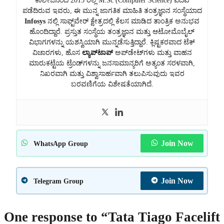
ಕಾಲೇಜಿನಿಂದ 2015 ರಲ್ಲಿ M.Sc (Computer Science) ಪದವಿ
ಪಡೆದಿರುವ ಇವರು, ಈ ಮುನ್ನ ಜಾಗತಿಕ ಮಾಹಿತಿ ತಂತ್ರಜ್ಞಾನ ಸಂಸ್ಥೆಯಾದ
Infosys
ನಲ್ಲಿ ಸಾಫ್ಟ್‌ವೇರ್ ಕ್ಷೇತ್ರದಲ್ಲಿ ಕೆಲಸ ಮಾಡಿದ ತಾಂತ್ರಿಕ ಅನುಭವ
ಹೊಂದಿದ್ದಾರೆ. ಪ್ರಸ್ತುತ ಸಂಸ್ಥೆಯ ತಂತ್ರಜ್ಞಾನ ಮತ್ತು ಆಟೋಮೊಬೈಲ್
ವಿಭಾಗಗಳನ್ನು ಯಶಸ್ವಿಯಾಗಿ ಮುನ್ನಡೆಸುತ್ತಿದ್ದಾರೆ. ಕ್ಲಿಷ್ಟಕರವಾದ ಟೆಕ್
ವಿಚಾರಗಳು, ಹೊಸ
ಲ್ಯಾಪ್‌ಟಾಪ್
ಅಪ್‌ಡೇಟ್‌ಗಳು ಮತ್ತು ವಾಹನ
ಮಾರುಕಟ್ಟೆಯ ಟ್ರೆಂಡ್‌ಗಳನ್ನು ಜನಸಾಮಾನ್ಯರಿಗೆ ಅತ್ಯಂತ ಸರಳವಾಗಿ,
ನಿಖರವಾಗಿ ಮತ್ತು ವಿಶ್ವಾಸಾರ್ಹವಾಗಿ ತಲುಪಿಸುವುದು ಇವರ
ಬರವಣಿಗೆಯ ವಿಶೇಷತೆಯಾಗಿದೆ.
Join Now
WhatsApp Group
Join Now
Telegram Group
One response to “Tata Tiago Facelift