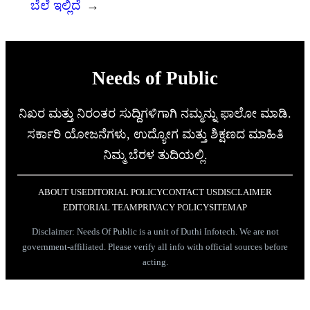
ಬೆಲೆ ಇಲ್ಲಿದೆ
→
Needs of Public
ನಿಖರ ಮತ್ತು ನಿರಂತರ ಸುದ್ದಿಗಳಿಗಾಗಿ ನಮ್ಮನ್ನು ಫಾಲೋ ಮಾಡಿ.
ಸರ್ಕಾರಿ ಯೋಜನೆಗಳು, ಉದ್ಯೋಗ ಮತ್ತು ಶಿಕ್ಷಣದ ಮಾಹಿತಿ
ನಿಮ್ಮ ಬೆರಳ ತುದಿಯಲ್ಲಿ.
ABOUT US
EDITORIAL POLICY
CONTACT US
DISCLAIMER
EDITORIAL TEAM
PRIVACY POLICY
SITEMAP
Disclaimer: Needs Of Public is a unit of Duthi Infotech. We are not
government-affiliated. Please verify all info with official sources before
acting.
Facebook
Twitter
Instag
© 2017 –
ನೀಡ್ಸ್ ಆಫ್ ಪಬ್ಲಿಕ್
A Unit of Duthi