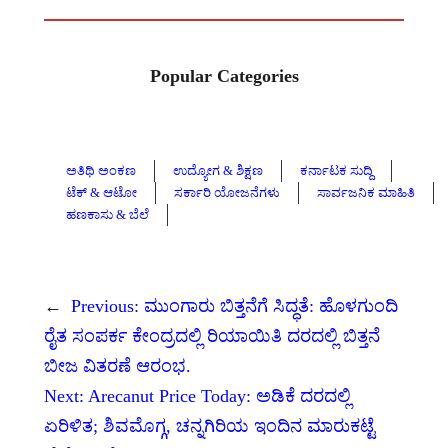
Popular Categories
ಅತಿಥಿ ಅಂಕಣ
ಉದ್ಯೋಗ & ಶಿಕ್ಷಣ
ಕರ್ನಾಟಕ ಸುದ್ದಿ
ಟೆಕ್ & ಆಟೋ
ಸರ್ಕಾರಿ ಯೋಜನೆಗಳು
ಸಾರ್ವಜನಿಕ ಮಾಹಿತಿ
ಹಣಕಾಸು & ಬೆಲೆ
←
Previous:
ಮುಂಗಾರು ಬಿತ್ತನೆಗೆ ಸಿದ್ಧತೆ: ಹೊಳಗುಂದಿ
ರೈತ ಸಂಪರ್ಕ ಕೇಂದ್ರದಲ್ಲಿ ರಿಯಾಯಿತಿ ದರದಲ್ಲಿ ಬಿತ್ತನೆ
ಬೀಜ ವಿತರಣೆ ಆರಂಭ.
Next:
Arecanut Price Today: ಅಡಿಕೆ ದರದಲ್ಲಿ
ಏರಿಳಿತ; ಶಿವಮೊಗ್ಗ, ಚನ್ನಗಿರಿಯ ಇಂದಿನ ಮಾರುಕಟ್ಟೆ