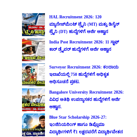
HAL Recruitment 2026: 120
ಮ್ಯಾನೇಜ್‌ಮೆಂಟ್ ಟ್ರೈನಿ (MT) ಮತ್ತು ಡಿಸೈನ್
ಟ್ರೈನಿ (DT) ಹುದ್ದೆಗಳಿಗೆ ಅರ್ಜಿ ಆಹ್ವಾನ
India Post Recruitment 2026: 11 ಸ್ಟಾಫ್
ಕಾರ್ ಡ್ರೈವರ್ ಹುದ್ದೆಗಳಿಗೆ ಅರ್ಜಿ ಆಹ್ವಾನ
Surveyor Recruitment 2026: ಕಂದಾಯ
ಇಲಾಖೆಯಲ್ಲಿ 750 ಹುದ್ದೆಗಳಿಗೆ ಅಧಿಕೃತ
ಅಧಿಸೂಚನೆ ಪ್ರಕಟ.
Bangalore University Recruitment 2026:
ವಿವಿಧ ಅತಿಥಿ ಉಪನ್ಯಾಸಕರ ಹುದ್ದೆಗಳಿಗೆ ಅರ್ಜಿ
ಆಹ್ವಾನ.
Blue Star Scholarship 2026-27:
ಇಂಜಿನಿಯರಿಂಗ್ ಹಾಗೂ ಡಿಪ್ಲೊಮಾ
ವಿದ್ಯಾರ್ಥಿಗಳಿಗೆ ₹1 ಲಕ್ಷದವರೆಗೆ ವಿದ್ಯಾರ್ಥಿವೇತನ