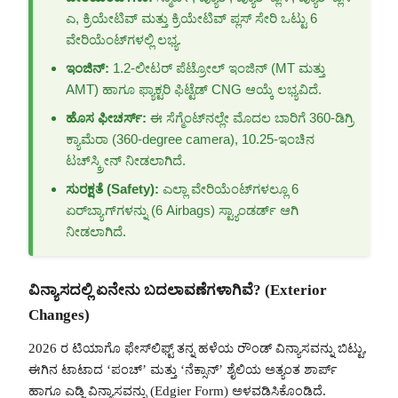
ಎ, ಕ್ರಿಯೇಟಿವ್ ಮತ್ತು ಕ್ರಿಯೇಟಿವ್ ಪ್ಲಸ್ ಸೇರಿ ಒಟ್ಟು 6
ವೇರಿಯೆಂಟ್‌ಗಳಲ್ಲಿ ಲಭ್ಯ.
ಇಂಜಿನ್:
1.2-ಲೀಟರ್ ಪೆಟ್ರೋಲ್ ಇಂಜಿನ್ (MT ಮತ್ತು
AMT) ಹಾಗೂ ಫ್ಯಾಕ್ಟರಿ ಫಿಟ್ಟೆಡ್ CNG ಆಯ್ಕೆ ಲಭ್ಯವಿದೆ.
ಹೊಸ ಫೀಚರ್ಸ್:
ಈ ಸೆಗ್ಮೆಂಟ್‌ನಲ್ಲೇ ಮೊದಲ ಬಾರಿಗೆ 360-ಡಿಗ್ರಿ
ಕ್ಯಾಮೆರಾ (360-degree camera), 10.25-ಇಂಚಿನ
ಟಚ್‌ಸ್ಕ್ರೀನ್ ನೀಡಲಾಗಿದೆ.
ಸುರಕ್ಷತೆ (Safety):
ಎಲ್ಲಾ ವೇರಿಯೆಂಟ್‌ಗಳಲ್ಲೂ 6
ಏರ್‌ಬ್ಯಾಗ್‌ಗಳನ್ನು (6 Airbags) ಸ್ಟ್ಯಾಂಡರ್ಡ್ ಆಗಿ
ನೀಡಲಾಗಿದೆ.
ವಿನ್ಯಾಸದಲ್ಲಿ ಏನೇನು ಬದಲಾವಣೆಗಳಾಗಿವೆ? (Exterior
Changes)
2026 ರ ಟಿಯಾಗೊ ಫೇಸ್‌ಲಿಫ್ಟ್ ತನ್ನ ಹಳೆಯ ರೌಂಡ್ ವಿನ್ಯಾಸವನ್ನು ಬಿಟ್ಟು,
ಈಗಿನ ಟಾಟಾದ ‘ಪಂಚ್’ ಮತ್ತು ‘ನೆಕ್ಸಾನ್’ ಶೈಲಿಯ ಅತ್ಯಂತ ಶಾರ್ಪ್
ಹಾಗೂ ಎಡ್ಜಿ ವಿನ್ಯಾಸವನ್ನು (Edgier Form) ಅಳವಡಿಸಿಕೊಂಡಿದೆ.