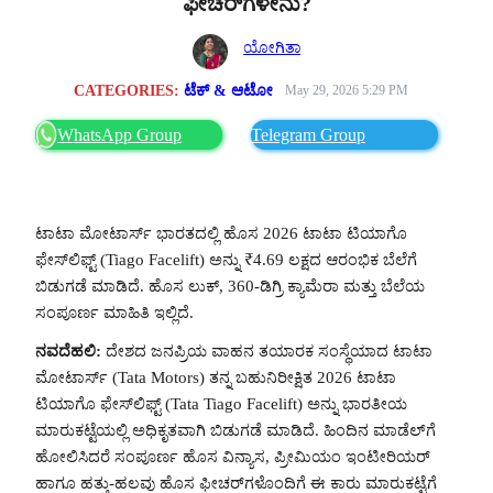
ಫೀಚರ್‌ಗಳೇನು?
ಯೋಗಿತಾ
CATEGORIES:
ಟೆಕ್ & ಆಟೋ
May 29, 2026 5:29 PM
WhatsApp Group
Telegram Group
ಟಾಟಾ ಮೋಟಾರ್ಸ್ ಭಾರತದಲ್ಲಿ ಹೊಸ 2026 ಟಾಟಾ ಟಿಯಾಗೊ
ಫೇಸ್‌ಲಿಫ್ಟ್ (Tiago Facelift) ಅನ್ನು ₹4.69 ಲಕ್ಷದ ಆರಂಭಿಕ ಬೆಲೆಗೆ
ಬಿಡುಗಡೆ ಮಾಡಿದೆ. ಹೊಸ ಲುಕ್, 360-ಡಿಗ್ರಿ ಕ್ಯಾಮೆರಾ ಮತ್ತು ಬೆಲೆಯ
ಸಂಪೂರ್ಣ ಮಾಹಿತಿ ಇಲ್ಲಿದೆ.
ನವದೆಹಲಿ:
ದೇಶದ ಜನಪ್ರಿಯ ವಾಹನ ತಯಾರಕ ಸಂಸ್ಥೆಯಾದ ಟಾಟಾ
ಮೋಟಾರ್ಸ್ (Tata Motors) ತನ್ನ ಬಹುನಿರೀಕ್ಷಿತ 2026 ಟಾಟಾ
ಟಿಯಾಗೊ ಫೇಸ್‌ಲಿಫ್ಟ್ (Tata Tiago Facelift) ಅನ್ನು ಭಾರತೀಯ
ಮಾರುಕಟ್ಟೆಯಲ್ಲಿ ಅಧಿಕೃತವಾಗಿ ಬಿಡುಗಡೆ ಮಾಡಿದೆ. ಹಿಂದಿನ ಮಾಡೆಲ್‌ಗೆ
ಹೋಲಿಸಿದರೆ ಸಂಪೂರ್ಣ ಹೊಸ ವಿನ್ಯಾಸ, ಪ್ರೀಮಿಯಂ ಇಂಟೀರಿಯರ್
ಹಾಗೂ ಹತ್ತು-ಹಲವು ಹೊಸ ಫೀಚರ್‌ಗಳೊಂದಿಗೆ ಈ ಕಾರು ಮಾರುಕಟ್ಟೆಗೆ