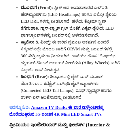
ಮುಂಭಾಗ (Front):
ಸ್ಲೀಕ್ ಆದ ಆಯತಾಕಾರದ ಎಲ್ಇಡಿ
ಹೆಡ್‌ಲ್ಯಾಂಪ್‌ಗಳು (LED Headlamps) ಹಾಗೂ ಐಬ್ರೋ ಶೈಲಿಯ
LED DRL ಗಳನ್ನು ನೀಡಲಾಗಿದೆ. ಹಳೆಯ ಕ್ರೋಮ್ ಸ್ಟ್ರಿಪ್
ತೆಗೆದುಹಾಕಿ, ಗ್ಲಾಸ್-ಬ್ಲ್ಯಾಕ್ ಗ್ರಿಲ್ ಜೊತೆಗೆ ಪಿಕ್ಸೆಲ್-ಶೈಲಿಯ LED
ಫಾಗ್‌ಲ್ಯಾಂಪ್‌ಗಳನ್ನು ಬಂಪರ್‌ನಲ್ಲಿ ಅಳವಡಿಸಲಾಗಿದೆ.
ಕ್ಯಾಮೆರಾ & ವೀಲ್ಸ್:
ಈ ಕಾರಿನ ಪ್ರಮುಖ ಆಕರ್ಷಣೆ ಎಂದರೆ
ಸೆಗ್ಮೆಂಟ್‌ನಲ್ಲೇ ಮೊದಲ ಬಾರಿಗೆ ORVM ಮತ್ತು ಬಂಪರ್‌ಗಳಲ್ಲಿ
360-ಡಿಗ್ರಿ ಕ್ಯಾಮೆರಾ ನೀಡಲಾಗಿದೆ. ಹಾಗೆಯೇ ಹೊಸ 15-ಇಂಚಿನ
ಡ್ಯುಯಲ್-ಟೋನ್ ಅಲಾಯ್ ವೀಲ್‌ಗಳು (Alloy Wheels) ಕಾರಿಗೆ
ಸ್ಪೋರ್ಟಿ ಲುಕ್ ನೀಡುತ್ತವೆ.
ಹಿಂಭಾಗ (Rear):
ಹಿಂಭಾಗದಲ್ಲಿ ಲೈಟ್ ಬಾರ್ ಮೂಲಕ
ಜೋಡಿಸಲಾದ ಕನೆಕ್ಟೆಡ್ ಎಲ್ಇಡಿ ಟೈಲ್ ಲ್ಯಾಂಪ್‌ಗಳು
(Connected LED Tail Lamps), ರೂಫ್ ಸ್ಪಾಯ್ಲರ್ ಹಾಗೂ
ಶಾರ್ಕ್-ಫಿನ್ ಆಂಟೆನಾವನ್ನು ನೀಡಲಾಗಿದೆ.
ಇದನ್ನೂ ಓದಿ:
Amazon TV Deals: ಈ ವಾರ ಡಿಸ್ಕೌಂಟ್‌ನಲ್ಲಿ
ದೊರೆಯುತ್ತಿರುವ 55-ಇಂಚಿನ 4K Mini LED Smart TVs
ಪ್ರೀಮಿಯಂ ಇಂಟೀರಿಯರ್ ಮತ್ತು ಫೀಚರ್ಸ್ (Interior &