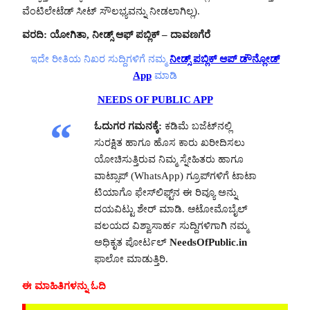
ವೆಂಟಿಲೇಟೆಡ್ ಸೀಟ್ ಸೌಲಭ್ಯವನ್ನು ನೀಡಲಾಗಿಲ್ಲ).
ವರದಿ: ಯೋಗಿತಾ, ನೀಡ್ಸ್ ಆಫ್ ಪಬ್ಲಿಕ್ – ದಾವಣಗೆರೆ
ಇದೇ ರೀತಿಯ ನಿಖರ ಸುದ್ದಿಗಳಿಗೆ ನಮ್ಮ
ನೀಡ್ಸ್ ಪಬ್ಲಿಕ್ ಆಪ್ ಡೌನ್ಲೋಡ್
App
ಮಾಡಿ
NEEDS OF PUBLIC APP
ಓದುಗರ ಗಮನಕ್ಕೆ:
ಕಡಿಮೆ ಬಜೆಟ್‌ನಲ್ಲಿ
ಸುರಕ್ಷಿತ ಹಾಗೂ ಹೊಸ ಕಾರು ಖರೀದಿಸಲು
ಯೋಚಿಸುತ್ತಿರುವ ನಿಮ್ಮ ಸ್ನೇಹಿತರು ಹಾಗೂ
ವಾಟ್ಸಾಪ್ (WhatsApp) ಗ್ರೂಪ್‌ಗಳಿಗೆ ಟಾಟಾ
ಟಿಯಾಗೊ ಫೇಸ್‌ಲಿಫ್ಟ್‌ನ ಈ ರಿವ್ಯೂ ಅನ್ನು
ದಯವಿಟ್ಟು ಶೇರ್ ಮಾಡಿ. ಆಟೋಮೊಬೈಲ್
ವಲಯದ ವಿಶ್ವಾಸಾರ್ಹ ಸುದ್ದಿಗಳಿಗಾಗಿ ನಮ್ಮ
ಅಧಿಕೃತ ಪೋರ್ಟಲ್
NeedsOfPublic.in
ಫಾಲೋ ಮಾಡುತ್ತಿರಿ.
ಈ ಮಾಹಿತಿಗಳನ್ನು ಓದಿ