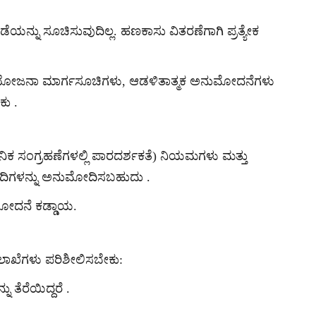
್ನು ಸೂಚಿಸುವುದಿಲ್ಲ. ಹಣಕಾಸು ವಿತರಣೆಗಾಗಿ ಪ್ರತ್ಯೇಕ
 ಯೋಜನಾ ಮಾರ್ಗಸೂಚಿಗಳು, ಆಡಳಿತಾತ್ಮಕ ಅನುಮೋದನೆಗಳು
ು .
ನಿಕ ಸಂಗ್ರಹಣೆಗಳಲ್ಲಿ ಪಾರದರ್ಶಕತೆ) ನಿಯಮಗಳು ಮತ್ತು
ೀದಿಗಳನ್ನು ಅನುಮೋದಿಸಬಹುದು .
ೋದನೆ ಕಡ್ಡಾಯ.
ಇಲಾಖೆಗಳು ಪರಿಶೀಲಿಸಬೇಕು:
 ತೆರೆಯಿದ್ದರೆ .