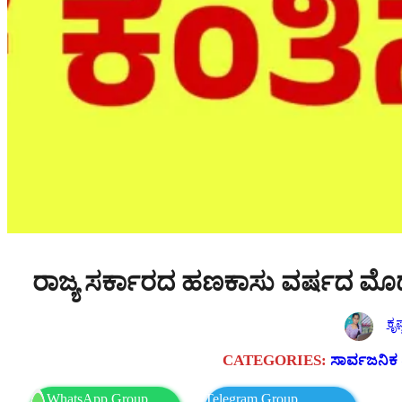
ರಾಜ್ಯ ಸರ್ಕಾರದ ಹಣಕಾಸು ವರ್ಷದ ಮೊದಲ 
ಕೃಷ
CATEGORIES:
ಸಾರ್ವಜನಿಕ 
WhatsApp Group
Telegram Group