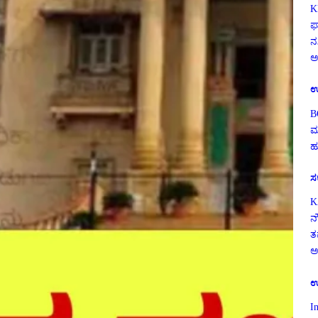
K
ಫ
ನ
ಅ
ಉ
B
ಮ
ಹ
ಸ
K
ನ
ತ
ಅ
ಉ
I