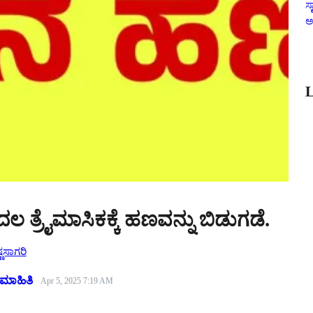
ಸ್
ಅ
L
ತ್ರೈಮಾಸಿಕಕ್ಕೆ ಹಣವನ್ನು ಬಿಡುಗಡೆ.
್ಣಸಾಗರಿ
ಮಾಹಿತಿ
Apr 5, 2025 7:19 AM