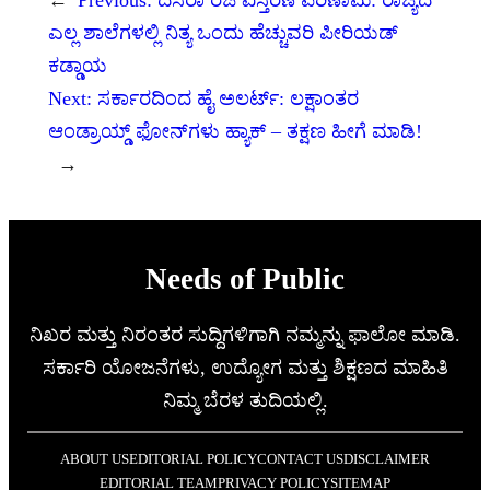
ಎಲ್ಲ ಶಾಲೆಗಳಲ್ಲಿ ನಿತ್ಯ ಒಂದು ಹೆಚ್ಚುವರಿ ಪೀರಿಯಡ್
ಕಡ್ಡಾಯ
Next:
ಸರ್ಕಾರದಿಂದ ಹೈ ಅಲರ್ಟ್: ಲಕ್ಷಾಂತರ
ಆಂಡ್ರಾಯ್ಡ್ ಫೋನ್‌ಗಳು ಹ್ಯಾಕ್ – ತಕ್ಷಣ ಹೀಗೆ ಮಾಡಿ!
→
Needs of Public
ನಿಖರ ಮತ್ತು ನಿರಂತರ ಸುದ್ದಿಗಳಿಗಾಗಿ ನಮ್ಮನ್ನು ಫಾಲೋ ಮಾಡಿ.
ಸರ್ಕಾರಿ ಯೋಜನೆಗಳು, ಉದ್ಯೋಗ ಮತ್ತು ಶಿಕ್ಷಣದ ಮಾಹಿತಿ
ನಿಮ್ಮ ಬೆರಳ ತುದಿಯಲ್ಲಿ.
ABOUT US
EDITORIAL POLICY
CONTACT US
DISCLAIMER
EDITORIAL TEAM
PRIVACY POLICY
SITEMAP