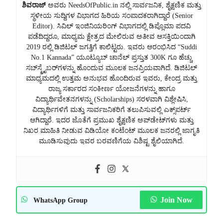
ಶಿವರಾಜ್
ಅವರು NeedsOfPublic.in ನಲ್ಲಿ ಸಾರ್ವಜನಿಕ, ಶೈಕ್ಷಣಿಕ ಮತ್ತು
ಸ್ಥಳೀಯ ಸುದ್ದಿಗಳ ವಿಭಾಗದ ಹಿರಿಯ ಸಂಪಾದಕರಾಗಿದ್ದಾರೆ (Senior
Editor). ಸಿವಿಲ್ ಇಂಜಿನಿಯರಿಂಗ್ ವಿಭಾಗದಲ್ಲಿ ಡಿಪ್ಲೊಮಾ ಪದವಿ
ಪಡೆದಿದ್ದರೂ, ಮಾಧ್ಯಮ ಕ್ಷೇತ್ರದ ಮೇಲಿರುವ ಅತೀವ ಆಸಕ್ತಿಯಿಂದಾಗಿ
2019 ರಲ್ಲಿ ಡಿಜಿಟಲ್ ಜಗತ್ತಿಗೆ ಕಾಲಿಟ್ಟರು. ಇವರು ಆರಂಭಿಸಿದ “Suddi
No.1 Kannada” ಯೂಟ್ಯೂಬ್ ಚಾನೆಲ್ ಪ್ರಸ್ತುತ 300K ಗೂ ಹೆಚ್ಚು
ಸಬ್‌ಸ್ಕ್ರೈಬರ್‌ಗಳನ್ನು ಹೊಂದುವ ಮೂಲಕ ಜನಪ್ರಿಯವಾಗಿದೆ. ಡಿಜಿಟಲ್
ಮಾಧ್ಯಮದಲ್ಲಿ ಉತ್ತಮ ಅನುಭವ ಹೊಂದಿರುವ ಇವರು, ಕೇಂದ್ರ ಮತ್ತು
ರಾಜ್ಯ ಸರ್ಕಾರದ ಸಂಕೀರ್ಣ ಯೋಜನೆಗಳನ್ನು ಹಾಗೂ
ವಿದ್ಯಾರ್ಥಿವೇತನಗಳನ್ನು (Scholarships) ಸರಳವಾಗಿ ವಿಶ್ಲೇಷಿಸಿ,
ವಿದ್ಯಾರ್ಥಿಗಳಿಗೆ ಮತ್ತು ಸಾರ್ವಜನಿಕರಿಗೆ ತಲುಪಿಸುವಲ್ಲಿ ಎಕ್ಸ್‌ಪರ್ಟ್
ಆಗಿದ್ದಾರೆ. ಇದರ ಜೊತೆಗೆ ಪ್ರಮುಖ ಶೈಕ್ಷಣಿಕ ಅಪ್‌ಡೇಟ್‌ಗಳು ಮತ್ತು
ನಿಖರ ಮಾಹಿತಿ ನೀಡುವ ವಿಡಿಯೋ ಕಂಟೆಂಟ್ ಮೂಲಕ ಜನರಲ್ಲಿ ಜಾಗೃತಿ
ಮೂಡಿಸುವುದು ಇವರ ಬರವಣಿಗೆಯ ವಿಶಿಷ್ಟ ಶೈಲಿಯಾಗಿದೆ.
Join Now
WhatsApp Group