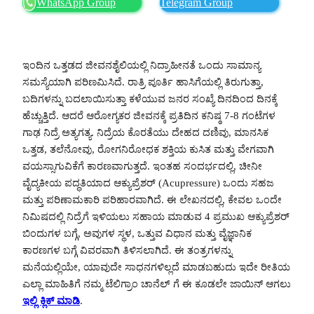
WhatsApp Group
Telegram Group
ಇಂದಿನ ಒತ್ತಡದ ಜೀವನಶೈಲಿಯಲ್ಲಿ ನಿದ್ರಾಹೀನತೆ ಒಂದು ಸಾಮಾನ್ಯ
ಸಮಸ್ಯೆಯಾಗಿ ಪರಿಣಮಿಸಿದೆ. ರಾತ್ರಿ ಪೂರ್ತಿ ಹಾಸಿಗೆಯಲ್ಲಿ ತಿರುಗುತ್ತಾ,
ಬದಿಗಳನ್ನು ಬದಲಾಯಿಸುತ್ತಾ ಕಳೆಯುವ ಜನರ ಸಂಖ್ಯೆ ದಿನದಿಂದ ದಿನಕ್ಕೆ
ಹೆಚ್ಚುತ್ತಿದೆ. ಆದರೆ ಆರೋಗ್ಯಕರ ಜೀವನಕ್ಕೆ ಪ್ರತಿದಿನ ಕನಿಷ್ಠ 7-8 ಗಂಟೆಗಳ
ಗಾಢ ನಿದ್ರೆ ಅತ್ಯಗತ್ಯ. ನಿದ್ರೆಯ ಕೊರತೆಯು ದೇಹದ ದಣಿವು, ಮಾನಸಿಕ
ಒತ್ತಡ, ತಲೆನೋವು, ರೋಗನಿರೋಧಕ ಶಕ್ತಿಯ ಕುಸಿತ ಮತ್ತು ವೇಗವಾಗಿ
ವಯಸ್ಸಾಗುವಿಕೆಗೆ ಕಾರಣವಾಗುತ್ತದೆ. ಇಂತಹ ಸಂದರ್ಭದಲ್ಲಿ, ಚೀನೀ
ವೈದ್ಯಕೀಯ ಪದ್ಧತಿಯಾದ ಆಕ್ಯುಪ್ರೆಶರ್ (Acupressure) ಒಂದು ಸಹಜ
ಮತ್ತು ಪರಿಣಾಮಕಾರಿ ಪರಿಹಾರವಾಗಿದೆ. ಈ ಲೇಖನದಲ್ಲಿ, ಕೇವಲ ಒಂದೇ
ನಿಮಿಷದಲ್ಲಿ ನಿದ್ರೆಗೆ ಇಳಿಯಲು ಸಹಾಯ ಮಾಡುವ 4 ಪ್ರಮುಖ ಆಕ್ಯುಪ್ರೆಶರ್
ಬಿಂದುಗಳ ಬಗ್ಗೆ, ಅವುಗಳ ಸ್ಥಳ, ಒತ್ತುವ ವಿಧಾನ ಮತ್ತು ವೈಜ್ಞಾನಿಕ
ಕಾರಣಗಳ ಬಗ್ಗೆ ವಿವರವಾಗಿ ತಿಳಿಸಲಾಗಿದೆ. ಈ ತಂತ್ರಗಳನ್ನು
ಮನೆಯಲ್ಲಿಯೇ, ಯಾವುದೇ ಸಾಧನಗಳಿಲ್ಲದೆ ಮಾಡಬಹುದು ಇದೇ ರೀತಿಯ
ಎಲ್ಲಾ ಮಾಹಿತಿಗೆ ನಮ್ಮ ಟೆಲಿಗ್ರಾಂ ಚಾನೆಲ್ ಗೆ ಈ ಕೂಡಲೇ ಜಾಯಿನ್ ಆಗಲು
ಇಲ್ಲಿ ಕ್ಲಿಕ್ ಮಾಡಿ
.