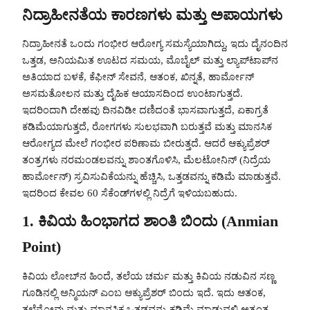
ನಿದ್ರಾಹೀನತೆಯ ಕಾರಣಗಳು ಮತ್ತು ಅಪಾಯಗಳು
ನಿದ್ರಾಹೀನತೆ ಒಂದು ಗಂಭೀರ ಆರೋಗ್ಯ ಸಮಸ್ಯೆಯಾಗಿದ್ದು, ಇದು ದೈನಂದಿನ
ಒತ್ತಡ, ಅನಿಯಮಿತ ಊಟದ ಸಮಯ, ಮೊಬೈಲ್ ಮತ್ತು ಲ್ಯಾಪ್‌ಟಾಪ್‌ನ
ಅತಿಯಾದ ಬಳಕೆ, ಕೆಫೀನ್ ಸೇವನೆ, ಆತಂಕ, ಖಿನ್ನತೆ, ಹಾರ್ಮೋನ್
ಅಸಮತೋಲನ ಮತ್ತು ದೈಹಿಕ ಆಯಾಸದಿಂದ ಉಂಟಾಗುತ್ತದೆ.
ಇದರಿಂದಾಗಿ ದೇಹವು ದಿನವಿಡೀ ದಣಿದಂತೆ ಭಾಸವಾಗುತ್ತದೆ, ಏಕಾಗ್ರತೆ
ಕಡಿಮೆಯಾಗುತ್ತದೆ, ರೋಗಗಳು ಸುಲಭವಾಗಿ ಬರುತ್ತವೆ ಮತ್ತು ಮಾನಸಿಕ
ಆರೋಗ್ಯದ ಮೇಲೆ ಗಂಭೀರ ಪರಿಣಾಮ ಬೀರುತ್ತದೆ. ಆದರೆ ಆಕ್ಯುಪ್ರೆಶರ್
ತಂತ್ರಗಳು ನರಮಂಡಲವನ್ನು ಶಾಂತಗೊಳಿಸಿ, ಮೆಲಟೋನಿನ್ (ನಿದ್ರೆಯ
ಹಾರ್ಮೋನ್) ಸ್ರವಿಸುವಿಕೆಯನ್ನು ಹೆಚ್ಚಿಸಿ, ಒತ್ತಡವನ್ನು ಕಡಿಮೆ ಮಾಡುತ್ತವೆ.
ಇದರಿಂದ ಕೇವಲ 60 ಸೆಕೆಂಡ್‌ಗಳಲ್ಲಿ ನಿದ್ರೆಗೆ ಇಳಿಯಬಹುದು.
1. ಕಿವಿಯ ಹಿಂಭಾಗದ ಶಾಂತಿ ಬಿಂದು (Anmian
Point)
ಕಿವಿಯ ಲೋಬ್‌ನ ಹಿಂದೆ, ತಲೆಯ ಚರ್ಮ ಮತ್ತು ಕಿವಿಯ ನಡುವಿನ ಸಣ್ಣ
ಗೂಡಿನಲ್ಲಿ ಅನ್ಮಿಯನ್ ಎಂಬ ಆಕ್ಯುಪ್ರೆಶರ್ ಬಿಂದು ಇದೆ. ಇದು ಆತಂಕ,
ತಲೆನೋವು ಮತ್ತು ಮಾನಸಿಕ ಒತ್ತಡವನ್ನು ಕಡಿಮೆ ಮಾಡುವಲ್ಲಿ ಅತ್ಯಂತ