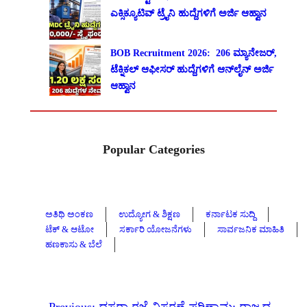
ಎಕ್ಸಿಕ್ಯೂಟಿವ್ ಟ್ರೈನಿ ಹುದ್ದೆಗಳಿಗೆ ಅರ್ಜಿ ಆಹ್ವಾನ
BOB Recruitment 2026: 206 ಮ್ಯಾನೇಜರ್,
ಟೆಕ್ನಿಕಲ್ ಆಫೀಸರ್ ಹುದ್ದೆಗಳಿಗೆ ಆನ್‌ಲೈನ್ ಅರ್ಜಿ
ಆಹ್ವಾನ
Popular Categories
ಅತಿಥಿ ಅಂಕಣ
ಉದ್ಯೋಗ & ಶಿಕ್ಷಣ
ಕರ್ನಾಟಕ ಸುದ್ದಿ
ಟೆಕ್ & ಆಟೋ
ಸರ್ಕಾರಿ ಯೋಜನೆಗಳು
ಸಾರ್ವಜನಿಕ ಮಾಹಿತಿ
ಹಣಕಾಸು & ಬೆಲೆ
←
Previous:
ದಸರಾ ರಜೆ ವಿಸ್ತರಣೆ ಪರಿಣಾಮ: ರಾಜ್ಯದ