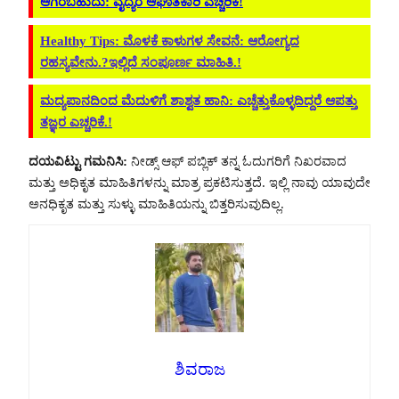
ಆಗಿರಬಹುದು: ವೈದ್ಯರ ಆಘಾತಕಾರಿ ಎಚ್ಚರಿಕೆ!
Healthy Tips: ಮೊಳಕೆ ಕಾಳುಗಳ ಸೇವನೆ: ಆರೋಗ್ಯದ
ರಹಸ್ಯವೇನು.?ಇಲ್ಲಿದೆ ಸಂಪೂರ್ಣ ಮಾಹಿತಿ.!
ಮದ್ಯಪಾನದಿಂದ ಮೆದುಳಿಗೆ ಶಾಶ್ವತ ಹಾನಿ: ಎಚ್ಚೆತ್ತುಕೊಳ್ಳದಿದ್ದರೆ ಆಪತ್ತು
ತಜ್ಞರ ಎಚ್ಚರಿಕೆ.!
ದಯವಿಟ್ಟು ಗಮನಿಸಿ:
ನೀಡ್ಸ್ ಆಫ್ ಪಬ್ಲಿಕ್ ತನ್ನ ಓದುಗರಿಗೆ ನಿಖರವಾದ
ಮತ್ತು ಅಧಿಕೃತ ಮಾಹಿತಿಗಳನ್ನು ಮಾತ್ರ ಪ್ರಕಟಿಸುತ್ತದೆ. ಇಲ್ಲಿ ನಾವು ಯಾವುದೇ
ಅನಧಿಕೃತ ಮತ್ತು ಸುಳ್ಳು ಮಾಹಿತಿಯನ್ನು ಬಿತ್ತರಿಸುವುದಿಲ್ಲ.
ಶಿವರಾಜ