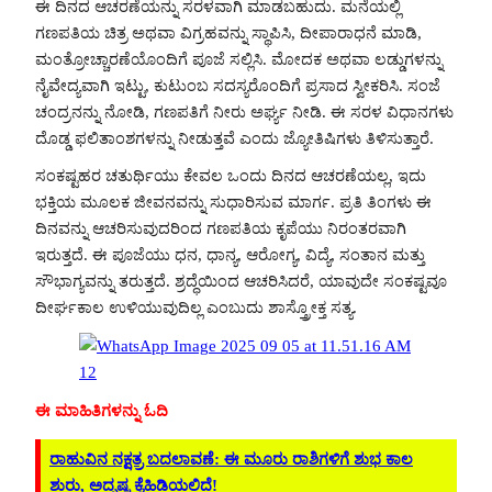
ಈ ದಿನದ ಆಚರಣೆಯನ್ನು ಸರಳವಾಗಿ ಮಾಡಬಹುದು. ಮನೆಯಲ್ಲಿ
ಗಣಪತಿಯ ಚಿತ್ರ ಅಥವಾ ವಿಗ್ರಹವನ್ನು ಸ್ಥಾಪಿಸಿ, ದೀಪಾರಾಧನೆ ಮಾಡಿ,
ಮಂತ್ರೋಚ್ಚಾರಣೆಯೊಂದಿಗೆ ಪೂಜೆ ಸಲ್ಲಿಸಿ. ಮೋದಕ ಅಥವಾ ಲಡ್ಡುಗಳನ್ನು
ನೈವೇದ್ಯವಾಗಿ ಇಟ್ಟು, ಕುಟುಂಬ ಸದಸ್ಯರೊಂದಿಗೆ ಪ್ರಸಾದ ಸ್ವೀಕರಿಸಿ. ಸಂಜೆ
ಚಂದ್ರನನ್ನು ನೋಡಿ, ಗಣಪತಿಗೆ ನೀರು ಅರ್ಘ್ಯ ನೀಡಿ. ಈ ಸರಳ ವಿಧಾನಗಳು
ದೊಡ್ಡ ಫಲಿತಾಂಶಗಳನ್ನು ನೀಡುತ್ತವೆ ಎಂದು ಜ್ಯೋತಿಷಿಗಳು ತಿಳಿಸುತ್ತಾರೆ.
ಸಂಕಷ್ಟಹರ ಚತುರ್ಥಿಯು ಕೇವಲ ಒಂದು ದಿನದ ಆಚರಣೆಯಲ್ಲ, ಇದು
ಭಕ್ತಿಯ ಮೂಲಕ ಜೀವನವನ್ನು ಸುಧಾರಿಸುವ ಮಾರ್ಗ. ಪ್ರತಿ ತಿಂಗಳು ಈ
ದಿನವನ್ನು ಆಚರಿಸುವುದರಿಂದ ಗಣಪತಿಯ ಕೃಪೆಯು ನಿರಂತರವಾಗಿ
ಇರುತ್ತದೆ. ಈ ಪೂಜೆಯು ಧನ, ಧಾನ್ಯ, ಆರೋಗ್ಯ, ವಿದ್ಯೆ, ಸಂತಾನ ಮತ್ತು
ಸೌಭಾಗ್ಯವನ್ನು ತರುತ್ತದೆ. ಶ್ರದ್ಧೆಯಿಂದ ಆಚರಿಸಿದರೆ, ಯಾವುದೇ ಸಂಕಷ್ಟವೂ
ದೀರ್ಘಕಾಲ ಉಳಿಯುವುದಿಲ್ಲ ಎಂಬುದು ಶಾಸ್ತ್ರೋಕ್ತ ಸತ್ಯ.
ಈ ಮಾಹಿತಿಗಳನ್ನು ಓದಿ
ರಾಹುವಿನ ನಕ್ಷತ್ರ ಬದಲಾವಣೆ: ಈ ಮೂರು ರಾಶಿಗಳಿಗೆ ಶುಭ ಕಾಲ
ಶುರು, ಅದೃಷ್ಟ ಕೈಹಿಡಿಯಲಿದೆ!