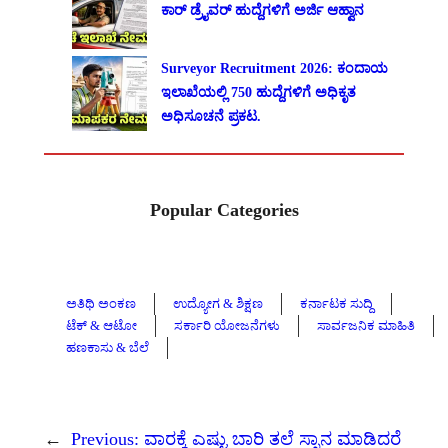
ಕಾರ್ ಡ್ರೈವರ್ ಹುದ್ದೆಗಳಿಗೆ ಅರ್ಜಿ ಆಹ್ವಾನ
Surveyor Recruitment 2026: ಕಂದಾಯ
ಇಲಾಖೆಯಲ್ಲಿ 750 ಹುದ್ದೆಗಳಿಗೆ ಅಧಿಕೃತ
ಅಧಿಸೂಚನೆ ಪ್ರಕಟ.
Popular Categories
ಅತಿಥಿ ಅಂಕಣ
ಉದ್ಯೋಗ & ಶಿಕ್ಷಣ
ಕರ್ನಾಟಕ ಸುದ್ದಿ
ಟೆಕ್ & ಆಟೋ
ಸರ್ಕಾರಿ ಯೋಜನೆಗಳು
ಸಾರ್ವಜನಿಕ ಮಾಹಿತಿ
ಹಣಕಾಸು & ಬೆಲೆ
←
Previous:
ವಾರಕ್ಕೆ ಎಷ್ಟು ಬಾರಿ ತಲೆ ಸ್ನಾನ ಮಾಡಿದರೆ