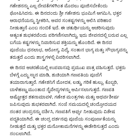
ಗಣೇಶನನ್ನು ಎಲ್ಲ ದೇವತೆಗಳಿಗಿಂತ ಮೊದಲು ಪೂಜಿಸಬೇಕೆಂದು
ಘೋಷಿಸಿದನು. ಈ ದಿನದಂದು ಶ್ರೀ ಗಣೇಶನು ಭೂಮಿಗೆ ಆಗಮಿಸಿ, ಭಕ್ತರ
ಆರಾಧನೆಯನ್ನು ಸ್ವೀಕರಿಸಿ, ಅವರ ಸಂಕಷ್ಟಗಳನ್ನು ಆಲಿಸಿ ಪರಿಹಾರ
ನೀಡುತ್ತಾನೆ ಎಂಬ ನಂಬಿಕೆ ಇದೆ. ಈ ಚತುರ್ಥಿಯನ್ನು ಆಚರಿಸುವುದು
ಅತ್ಯಂತ ಶುಭಕರವೆಂದು ಪರಿಗಣಿಸಲಾಗಿದ್ದು, ಇದು ಜೀವನದಲ್ಲಿ ಬರುವ ಎಲ್ಲ
ಬಗೆಯ ಕಷ್ಟಗಳನ್ನು ನಿವಾರಿಸುವ ಶಕ್ತಿಯನ್ನು ಹೊಂದಿದೆ. ಈ ದಿನದ
ಪೂಜೆಯು ಧನಲಾಭ, ಆರೋಗ್ಯ, ವಿದ್ಯೆ, ಸಂತಾನ ಭಾಗ್ಯ ಮತ್ತು ಸೌಭಾಗ್ಯವನ್ನು
ತರುತ್ತದೆ ಎಂದು ಶಾಸ್ತ್ರಗಳಲ್ಲಿ ವಿವರಿಸಲಾಗಿದೆ.
ಈ ದಿನದ ಆಚರಣೆಯಲ್ಲಿ ಉಪವಾಸವು ಪ್ರಮುಖ ಪಾತ್ರ ವಹಿಸುತ್ತದೆ. ಭಕ್ತರು
ಬೆಳಗ್ಗೆ ಎದ್ದು ಸ್ನಾನ ಮಾಡಿ, ಶುಚಿಯಾಗಿ ಗಣಪತಿಯ ಪೂಜೆಗೆ
ತಯಾರಾಗುತ್ತಾರೆ. ಗಣೇಶನಿಗೆ ಮೋದಕ, ಲಡ್ಡು, ಗರಿಕೆ ಹುಲ್ಲು, ಕೊಬ್ಬರಿ,
ಬಾಳೆಹಣ್ಣು ಮುಂತಾದ ನೈವೇದ್ಯಗಳನ್ನು ಅರ್ಪಿಸಲಾಗುತ್ತದೆ. ಗಣಪತಿ
ಅಷ್ಟೋತ್ತರ ಶತನಾಮಾವಳಿ, ಗಣೇಶ ಮಂತ್ರಗಳು ಮತ್ತು ಅಥರ್ವಶೀರ್ಷ
ಜಪಿಸುವುದು ಶುಭಕರವಾಗಿದೆ. ಸಂಜೆ ಸಮಯದಲ್ಲಿ ಚಂದ್ರೋದಯದ
ನಂತರ ಚಂದ್ರನನ್ನು ದರ್ಶಿಸಿ, ಗಣಪತಿಗೆ ಅರ್ಘ್ಯ ನೀಡುವುದು ವಿಶೇಷ
ಪದ್ಧತಿಯಾಗಿದೆ. ಈ ಚಂದ್ರ ದರ್ಶನವು ಪೂಜೆಯ ಸಂಪೂರ್ಣತೆಯನ್ನು
ನೀಡುತ್ತದೆ ಮತ್ತು ಭಕ್ತರ ಮನೋಕಾಮನೆಗಳನ್ನು ಈಡೇರಿಸುತ್ತದೆ ಎಂದು
ನಂಬಲಾಗಿದೆ.