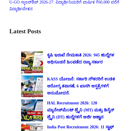
U-GO ಸ್ಕಾಲರ್‌ಶಿಪ್ 2026-27: ವಿದ್ಯಾರ್ಥಿನಿಯರಿಗೆ ವಾರ್ಷಿಕ ₹60,000 ವರೆಗೆ
ವಿದ್ಯಾರ್ಥಿವೇತನ
Latest Posts
ಕೃಷಿ ಇಲಾಖೆ ನೇಮಕಾತಿ 2026: 945 ಹುದ್ದೆಗಳ
ಅಧಿಸೂಚನೆ ಹಿಂಪಡೆದ ರಾಜ್ಯ ಸರ್ಕಾರ
KASS ಯೋಜನೆ: ಸರ್ಕಾರಿ ನೌಕರರಿಗೆ ಉಚಿತ
ಆರೋಗ್ಯ ತಪಾಸಣೆ, 6 ಖಾಸಗಿ ಆಸ್ಪತ್ರೆಗಳಿಗೆ
ಅನುಮೋದನೆ.
HAL Recruitment 2026: 120
ಮ್ಯಾನೇಜ್‌ಮೆಂಟ್ ಟ್ರೈನಿ (MT) ಮತ್ತು ಡಿಸೈನ್
ಟ್ರೈನಿ (DT) ಹುದ್ದೆಗಳಿಗೆ ಅರ್ಜಿ ಆಹ್ವಾನ
India Post Recruitment 2026: 11 ಸ್ಟಾಫ್