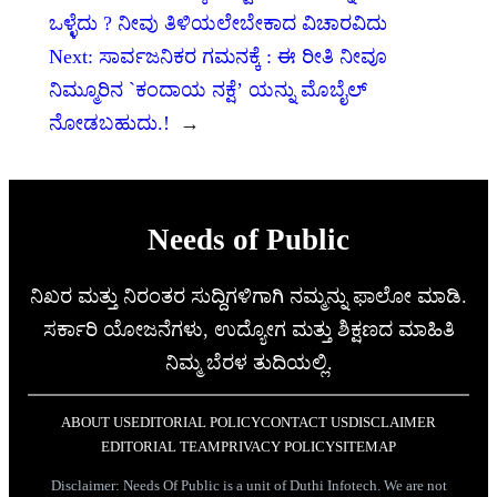
ಒಳ್ಳೆದು ? ನೀವು ತಿಳಿಯಲೇಬೇಕಾದ ವಿಚಾರವಿದು
Next:
ಸಾರ್ವಜನಿಕರ ಗಮನಕ್ಕೆ : ಈ ರೀತಿ ನೀವೂ
ನಿಮ್ಮೂರಿನ `ಕಂದಾಯ ನಕ್ಷೆ’ ಯನ್ನು ಮೊಬೈಲ್
ನೋಡಬಹುದು.!
→
Needs of Public
ನಿಖರ ಮತ್ತು ನಿರಂತರ ಸುದ್ದಿಗಳಿಗಾಗಿ ನಮ್ಮನ್ನು ಫಾಲೋ ಮಾಡಿ.
ಸರ್ಕಾರಿ ಯೋಜನೆಗಳು, ಉದ್ಯೋಗ ಮತ್ತು ಶಿಕ್ಷಣದ ಮಾಹಿತಿ
ನಿಮ್ಮ ಬೆರಳ ತುದಿಯಲ್ಲಿ.
ABOUT US
EDITORIAL POLICY
CONTACT US
DISCLAIMER
EDITORIAL TEAM
PRIVACY POLICY
SITEMAP
Disclaimer: Needs Of Public is a unit of Duthi Infotech. We are not