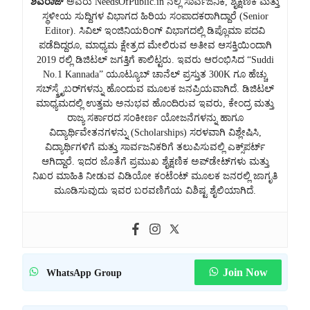
ಶಿವರಾಜ್
ಅವರು NeedsOfPublic.in ನಲ್ಲಿ ಸಾರ್ವಜನಿಕ, ಶೈಕ್ಷಣಿಕ ಮತ್ತು
ಸ್ಥಳೀಯ ಸುದ್ದಿಗಳ ವಿಭಾಗದ ಹಿರಿಯ ಸಂಪಾದಕರಾಗಿದ್ದಾರೆ (Senior
Editor). ಸಿವಿಲ್ ಇಂಜಿನಿಯರಿಂಗ್ ವಿಭಾಗದಲ್ಲಿ ಡಿಪ್ಲೊಮಾ ಪದವಿ
ಪಡೆದಿದ್ದರೂ, ಮಾಧ್ಯಮ ಕ್ಷೇತ್ರದ ಮೇಲಿರುವ ಅತೀವ ಆಸಕ್ತಿಯಿಂದಾಗಿ
2019 ರಲ್ಲಿ ಡಿಜಿಟಲ್ ಜಗತ್ತಿಗೆ ಕಾಲಿಟ್ಟರು. ಇವರು ಆರಂಭಿಸಿದ “Suddi
No.1 Kannada” ಯೂಟ್ಯೂಬ್ ಚಾನೆಲ್ ಪ್ರಸ್ತುತ 300K ಗೂ ಹೆಚ್ಚು
ಸಬ್‌ಸ್ಕ್ರೈಬರ್‌ಗಳನ್ನು ಹೊಂದುವ ಮೂಲಕ ಜನಪ್ರಿಯವಾಗಿದೆ. ಡಿಜಿಟಲ್
ಮಾಧ್ಯಮದಲ್ಲಿ ಉತ್ತಮ ಅನುಭವ ಹೊಂದಿರುವ ಇವರು, ಕೇಂದ್ರ ಮತ್ತು
ರಾಜ್ಯ ಸರ್ಕಾರದ ಸಂಕೀರ್ಣ ಯೋಜನೆಗಳನ್ನು ಹಾಗೂ
ವಿದ್ಯಾರ್ಥಿವೇತನಗಳನ್ನು (Scholarships) ಸರಳವಾಗಿ ವಿಶ್ಲೇಷಿಸಿ,
ವಿದ್ಯಾರ್ಥಿಗಳಿಗೆ ಮತ್ತು ಸಾರ್ವಜನಿಕರಿಗೆ ತಲುಪಿಸುವಲ್ಲಿ ಎಕ್ಸ್‌ಪರ್ಟ್
ಆಗಿದ್ದಾರೆ. ಇದರ ಜೊತೆಗೆ ಪ್ರಮುಖ ಶೈಕ್ಷಣಿಕ ಅಪ್‌ಡೇಟ್‌ಗಳು ಮತ್ತು
ನಿಖರ ಮಾಹಿತಿ ನೀಡುವ ವಿಡಿಯೋ ಕಂಟೆಂಟ್ ಮೂಲಕ ಜನರಲ್ಲಿ ಜಾಗೃತಿ
ಮೂಡಿಸುವುದು ಇವರ ಬರವಣಿಗೆಯ ವಿಶಿಷ್ಟ ಶೈಲಿಯಾಗಿದೆ.
Join Now
WhatsApp Group