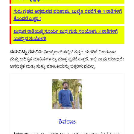
ಗುರು ಗ್ರಹದ ಅಸ್ತಮನದ ಪರಿಣಾಮ: ಜುಲೈ 9 ರವರೆಗೆ ಈ 4 ರಾಶಿಗಳಿಗೆ
ತೊಂದರೆ ಎಚ್ಚರ.!
ಮಿಥುನ ರಾಶಿಯಲ್ಲಿ ಸೂರ್ಯ-ಬುಧ-ಗುರು ಸಂಯೋಗ: 3 ರಾಶಿಗಳಿಗೆ
ಯಶಸ್ಸಿನ ಸುಯೋಗ!
ದಯವಿಟ್ಟು ಗಮನಿಸಿ:
ನೀಡ್ಸ್ ಆಫ್ ಪಬ್ಲಿಕ್ ತನ್ನ ಓದುಗರಿಗೆ ನಿಖರವಾದ
ಮತ್ತು ಅಧಿಕೃತ ಮಾಹಿತಿಗಳನ್ನು ಮಾತ್ರ ಪ್ರಕಟಿಸುತ್ತದೆ. ಇಲ್ಲಿ ನಾವು ಯಾವುದೇ
ಅನಧಿಕೃತ ಮತ್ತು ಸುಳ್ಳು ಮಾಹಿತಿಯನ್ನು ಬಿತ್ತರಿಸುವುದಿಲ್ಲ.
ಶಿವರಾಜ