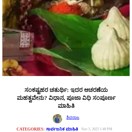
ಸಂಕಷ್ಟಹರ ಚತುರ್ಥಿ: ಇದರ ಆಚರಣೆಯ
ಮಹತ್ವವೇನು? ವಿಧಾನ, ಪೂಜಾ ವಿಧಿ ಸಂಪೂರ್ಣ
ಮಾಹಿತಿ
ಶಿವರಾಜ
CATEGORIES:
ಸಾರ್ವಜನಿಕ ಮಾಹಿತಿ
Nov 5, 2025 1:49 PM