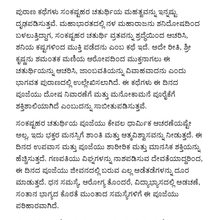
ಪುರಾಣ ಕಥೆಗಳು ಸಂಕಷ್ಟಹರ ಚತುರ್ಥಿಯ ಮಹತ್ವವನ್ನು ಇನ್ನಷ್ಟು
ದೃಢಪಡಿಸುತ್ತವೆ. ಮಹಾಭಾರತದಲ್ಲಿ ನಳ ಮಹಾರಾಜನು ಶನಿದೋಷದಿಂದ
ಬಳಲುತ್ತಿದ್ದಾಗ, ಸಂಕಷ್ಟಹರ ಚತುರ್ಥಿ ವ್ರತವನ್ನು ಶ್ರದ್ಧೆಯಿಂದ ಆಚರಿಸಿ,
ಶನಿಯ ಕಷ್ಟಗಳಿಂದ ಮುಕ್ತಿ ಪಡೆದನು ಎಂಬ ಕಥೆ ಇದೆ. ಅದೇ ರೀತಿ, ಶ್ರೀ
ಕೃಷ್ಣನು ಶಮಂತಕ ಮಣಿಯ ಆರೋಪದಿಂದ ಮುಕ್ತನಾಗಲು ಈ
ಚತುರ್ಥಿಯನ್ನು ಆಚರಿಸಿ, ಜಾಂಬವತಿಯನ್ನು ವಿವಾಹವಾದನು ಎಂದು
ಭಾಗವತ ಪುರಾಣದಲ್ಲಿ ಉಲ್ಲೇಖಿಸಲಾಗಿದೆ. ಈ ಕಥೆಗಳು ಈ ದಿನದ
ಪೂಜೆಯು ದೋಷ ನಿವಾರಣೆಗೆ ಮತ್ತು ಮನೋಕಾಮನೆ ಪೂರೈಕೆಗೆ
ಶಕ್ತಿಶಾಲಿಯಾಗಿದೆ ಎಂಬುದನ್ನು ಸಾಬೀತುಪಡಿಸುತ್ತವೆ.
ಸಂಕಷ್ಟಹರ ಚತುರ್ಥಿಯ ಪೂಜೆಯು ಕೇವಲ ಧಾರ್ಮಿಕ ಆಚರಣೆಯಷ್ಟೇ
ಅಲ್ಲ, ಇದು ಭಕ್ತರ ಮನಸ್ಸಿಗೆ ಶಾಂತಿ ಮತ್ತು ಆತ್ಮವಿಶ್ವಾಸವನ್ನು ನೀಡುತ್ತದೆ. ಈ
ದಿನದ ಉಪವಾಸ ಮತ್ತು ಪೂಜೆಯು ಶಾರೀರಿಕ ಮತ್ತು ಮಾನಸಿಕ ಶಕ್ತಿಯನ್ನು
ಹೆಚ್ಚಿಸುತ್ತದೆ. ಗಣಪತಿಯು ವಿಘ್ನಗಳನ್ನು ನಾಶಪಡಿಸುವ ದೇವತೆಯಾದ್ದರಿಂದ,
ಈ ದಿನದ ಪೂಜೆಯು ಜೀವನದಲ್ಲಿ ಬರುವ ಎಲ್ಲ ಅಡೆತಡೆಗಳನ್ನು ದೂರ
ಮಾಡುತ್ತದೆ. ಧನ ಸಮಸ್ಯೆ, ಆರೋಗ್ಯ ತೊಂದರೆ, ವಿದ್ಯಾಭ್ಯಾಸದಲ್ಲಿ ಅಡಚಣೆ,
ಸಂತಾನ ಭಾಗ್ಯದ ಕೊರತೆ ಮುಂತಾದ ಸಮಸ್ಯೆಗಳಿಗೆ ಈ ಪೂಜೆಯು
ಪರಿಹಾರವಾಗಿದೆ.