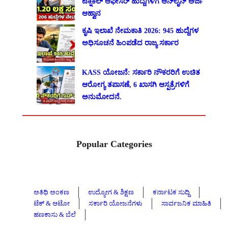
ಟೆಕ್ನಿಕಲ್ ಆಫೀಸರ್ ಹುದ್ದೆಗಳಿಗೆ ಆನ್‌ಲೈನ್ ಅರ್ಜಿ
ಆಹ್ವಾನ
ಕೃಷಿ ಇಲಾಖೆ ನೇಮಕಾತಿ 2026: 945 ಹುದ್ದೆಗಳ
ಅಧಿಸೂಚನೆ ಹಿಂಪಡೆದ ರಾಜ್ಯ ಸರ್ಕಾರ
KASS ಯೋಜನೆ: ಸರ್ಕಾರಿ ನೌಕರರಿಗೆ ಉಚಿತ
ಆರೋಗ್ಯ ತಪಾಸಣೆ, 6 ಖಾಸಗಿ ಆಸ್ಪತ್ರೆಗಳಿಗೆ
ಅನುಮೋದನೆ.
Popular Categories
ಅತಿಥಿ ಅಂಕಣ
ಉದ್ಯೋಗ & ಶಿಕ್ಷಣ
ಕರ್ನಾಟಕ ಸುದ್ದಿ
ಟೆಕ್ & ಆಟೋ
ಸರ್ಕಾರಿ ಯೋಜನೆಗಳು
ಸಾರ್ವಜನಿಕ ಮಾಹಿತಿ
ಹಣಕಾಸು & ಬೆಲೆ