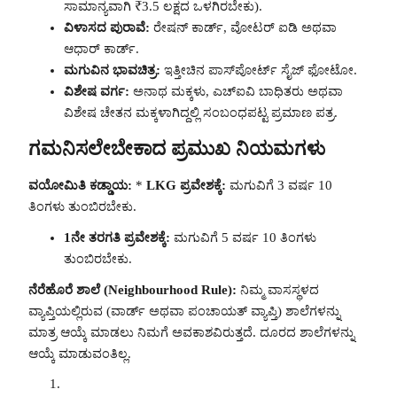
ಸಾಮಾನ್ಯವಾಗಿ ₹3.5 ಲಕ್ಷದ ಒಳಗಿರಬೇಕು).
ವಿಳಾಸದ ಪುರಾವೆ:
ರೇಷನ್ ಕಾರ್ಡ್, ವೋಟರ್ ಐಡಿ ಅಥವಾ
ಆಧಾರ್ ಕಾರ್ಡ್.
ಮಗುವಿನ ಭಾವಚಿತ್ರ:
ಇತ್ತೀಚಿನ ಪಾಸ್‌ಪೋರ್ಟ್ ಸೈಜ್ ಫೋಟೋ.
ವಿಶೇಷ ವರ್ಗ:
ಅನಾಥ ಮಕ್ಕಳು, ಎಚ್‌ಐವಿ ಬಾಧಿತರು ಅಥವಾ
ವಿಶೇಷ ಚೇತನ ಮಕ್ಕಳಾಗಿದ್ದಲ್ಲಿ ಸಂಬಂಧಪಟ್ಟ ಪ್ರಮಾಣ ಪತ್ರ.
ಗಮನಿಸಲೇಬೇಕಾದ ಪ್ರಮುಖ ನಿಯಮಗಳು
ವಯೋಮಿತಿ ಕಡ್ಡಾಯ:
*
LKG ಪ್ರವೇಶಕ್ಕೆ:
ಮಗುವಿಗೆ 3 ವರ್ಷ 10
ತಿಂಗಳು ತುಂಬಿರಬೇಕು.
1ನೇ ತರಗತಿ ಪ್ರವೇಶಕ್ಕೆ:
ಮಗುವಿಗೆ 5 ವರ್ಷ 10 ತಿಂಗಳು
ತುಂಬಿರಬೇಕು.
ನೆರೆಹೊರೆ ಶಾಲೆ (Neighbourhood Rule):
ನಿಮ್ಮ ವಾಸಸ್ಥಳದ
ವ್ಯಾಪ್ತಿಯಲ್ಲಿರುವ (ವಾರ್ಡ್ ಅಥವಾ ಪಂಚಾಯತ್ ವ್ಯಾಪ್ತಿ) ಶಾಲೆಗಳನ್ನು
ಮಾತ್ರ ಆಯ್ಕೆ ಮಾಡಲು ನಿಮಗೆ ಅವಕಾಶವಿರುತ್ತದೆ. ದೂರದ ಶಾಲೆಗಳನ್ನು
ಆಯ್ಕೆ ಮಾಡುವಂತಿಲ್ಲ.