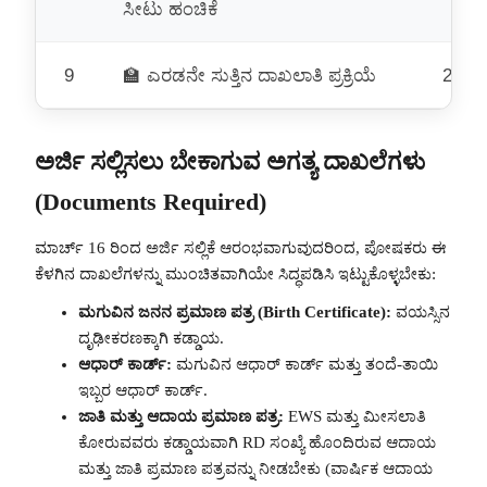
ಸೀಟು ಹಂಚಿಕೆ
9
🏫 ಎರಡನೇ ಸುತ್ತಿನ ದಾಖಲಾತಿ ಪ್ರಕ್ರಿಯೆ
20.05
ಅರ್ಜಿ ಸಲ್ಲಿಸಲು ಬೇಕಾಗುವ ಅಗತ್ಯ ದಾಖಲೆಗಳು
(Documents Required)
ಮಾರ್ಚ್ 16 ರಿಂದ ಅರ್ಜಿ ಸಲ್ಲಿಕೆ ಆರಂಭವಾಗುವುದರಿಂದ, ಪೋಷಕರು ಈ
ಕೆಳಗಿನ ದಾಖಲೆಗಳನ್ನು ಮುಂಚಿತವಾಗಿಯೇ ಸಿದ್ಧಪಡಿಸಿ ಇಟ್ಟುಕೊಳ್ಳಬೇಕು:
ಮಗುವಿನ ಜನನ ಪ್ರಮಾಣ ಪತ್ರ (Birth Certificate):
ವಯಸ್ಸಿನ
ದೃಢೀಕರಣಕ್ಕಾಗಿ ಕಡ್ಡಾಯ.
ಆಧಾರ್ ಕಾರ್ಡ್:
ಮಗುವಿನ ಆಧಾರ್ ಕಾರ್ಡ್ ಮತ್ತು ತಂದೆ-ತಾಯಿ
ಇಬ್ಬರ ಆಧಾರ್ ಕಾರ್ಡ್.
ಜಾತಿ ಮತ್ತು ಆದಾಯ ಪ್ರಮಾಣ ಪತ್ರ:
EWS ಮತ್ತು ಮೀಸಲಾತಿ
ಕೋರುವವರು ಕಡ್ಡಾಯವಾಗಿ RD ಸಂಖ್ಯೆ ಹೊಂದಿರುವ ಆದಾಯ
ಮತ್ತು ಜಾತಿ ಪ್ರಮಾಣ ಪತ್ರವನ್ನು ನೀಡಬೇಕು (ವಾರ್ಷಿಕ ಆದಾಯ