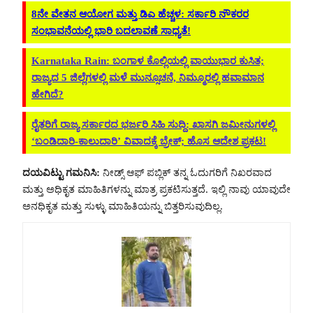
8ನೇ ವೇತನ ಆಯೋಗ ಮತ್ತು ಡಿಎ ಹೆಚ್ಚಳ: ಸರ್ಕಾರಿ ನೌಕರರ
ಸಂಭಾವನೆಯಲ್ಲಿ ಭಾರಿ ಬದಲಾವಣೆ ಸಾಧ್ಯತೆ!
Karnataka Rain: ಬಂಗಾಳ ಕೊಲ್ಲಿಯಲ್ಲಿ ವಾಯುಭಾರ ಕುಸಿತ;
ರಾಜ್ಯದ 5 ಜಿಲ್ಲೆಗಳಲ್ಲಿ ಮಳೆ ಮುನ್ಸೂಚನೆ, ನಿಮ್ಮೂರಲ್ಲಿ ಹವಾಮಾನ
ಹೇಗಿದೆ?
ರೈತರಿಗೆ ರಾಜ್ಯ ಸರ್ಕಾರದ ಭರ್ಜರಿ ಸಿಹಿ ಸುದ್ದಿ: ಖಾಸಗಿ ಜಮೀನುಗಳಲ್ಲಿ
‘ಬಂಡಿದಾರಿ-ಕಾಲುದಾರಿ’ ವಿವಾದಕ್ಕೆ ಬ್ರೇಕ್; ಹೊಸ ಆದೇಶ ಪ್ರಕಟ!
ದಯವಿಟ್ಟು ಗಮನಿಸಿ:
ನೀಡ್ಸ್ ಆಫ್ ಪಬ್ಲಿಕ್ ತನ್ನ ಓದುಗರಿಗೆ ನಿಖರವಾದ
ಮತ್ತು ಅಧಿಕೃತ ಮಾಹಿತಿಗಳನ್ನು ಮಾತ್ರ ಪ್ರಕಟಿಸುತ್ತದೆ. ಇಲ್ಲಿ ನಾವು ಯಾವುದೇ
ಅನಧಿಕೃತ ಮತ್ತು ಸುಳ್ಳು ಮಾಹಿತಿಯನ್ನು ಬಿತ್ತರಿಸುವುದಿಲ್ಲ.