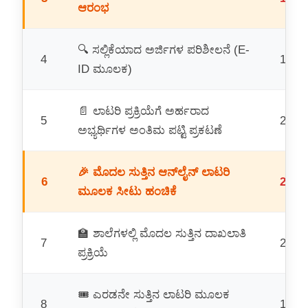
ಆರಂಭ
🔍 ಸಲ್ಲಿಕೆಯಾದ ಅರ್ಜಿಗಳ ಪರಿಶೀಲನೆ (E-
4
17.03
ID ಮೂಲಕ)
📄 ಲಾಟರಿ ಪ್ರಕ್ರಿಯೆಗೆ ಅರ್ಹರಾದ
5
21.04
ಅಭ್ಯರ್ಥಿಗಳ ಅಂತಿಮ ಪಟ್ಟಿ ಪ್ರಕಟಣೆ
🎉 ಮೊದಲ ಸುತ್ತಿನ ಆನ್‌ಲೈನ್ ಲಾಟರಿ
6
27.04
ಮೂಲಕ ಸೀಟು ಹಂಚಿಕೆ
🏫 ಶಾಲೆಗಳಲ್ಲಿ ಮೊದಲ ಸುತ್ತಿನ ದಾಖಲಾತಿ
7
29.04
ಪ್ರಕ್ರಿಯೆ
🎟️ ಎರಡನೇ ಸುತ್ತಿನ ಲಾಟರಿ ಮೂಲಕ
8
19.05