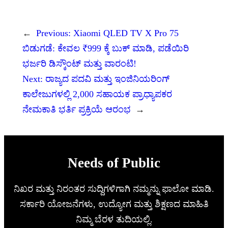
←
Previous:
Xiaomi QLED TV X Pro 75
ಬಿಡುಗಡೆ: ಕೇವಲ ₹999 ಕ್ಕೆ ಬುಕ್ ಮಾಡಿ, ಪಡೆಯಿರಿ
ಭರ್ಜರಿ ಡಿಸ್ಕೌಂಟ್ ಮತ್ತು ವಾರಂಟಿ!
Next:
ರಾಜ್ಯದ ಪದವಿ ಮತ್ತು ಇಂಜಿನಿಯರಿಂಗ್
ಕಾಲೇಜುಗಳಲ್ಲಿ 2,000 ಸಹಾಯಕ ಪ್ರಾಧ್ಯಾಪಕರ
ನೇಮಕಾತಿ ಭರ್ತಿ ಪ್ರಕ್ರಿಯೆ ಆರಂಭ
→
Needs of Public
ನಿಖರ ಮತ್ತು ನಿರಂತರ ಸುದ್ದಿಗಳಿಗಾಗಿ ನಮ್ಮನ್ನು ಫಾಲೋ ಮಾಡಿ.
ಸರ್ಕಾರಿ ಯೋಜನೆಗಳು, ಉದ್ಯೋಗ ಮತ್ತು ಶಿಕ್ಷಣದ ಮಾಹಿತಿ
ನಿಮ್ಮ ಬೆರಳ ತುದಿಯಲ್ಲಿ.