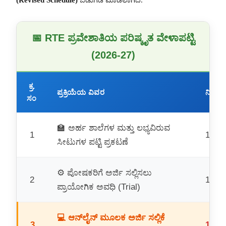
(Revised Schedule)
ಬಿಡುಗಡೆ ಮಾಡಲಾಗಿದೆ.
📅 RTE ಪ್ರವೇಶಾತಿಯ ಪರಿಷ್ಕೃತ ವೇಳಾಪಟ್ಟಿ
(2026-27)
ಕ್ರ.
ಪ್ರಕ್ರಿಯೆಯ ವಿವರ
ನಿಗದಿ
ಸಂ
🏫 ಅರ್ಹ ಶಾಲೆಗಳ ಮತ್ತು ಲಭ್ಯವಿರುವ
1
10.03
ಸೀಟುಗಳ ಪಟ್ಟಿ ಪ್ರಕಟಣೆ
⚙️ ಪೋಷಕರಿಗೆ ಅರ್ಜಿ ಸಲ್ಲಿಸಲು
2
11.03
ಪ್ರಾಯೋಗಿಕ ಅವಧಿ (Trial)
💻 ಆನ್‌ಲೈನ್ ಮೂಲಕ ಅರ್ಜಿ ಸಲ್ಲಿಕೆ
3
16.03