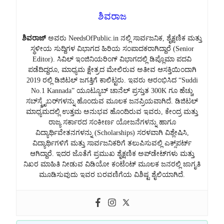
ಶಿವರಾಜ
ಶಿವರಾಜ್
ಅವರು NeedsOfPublic.in ನಲ್ಲಿ ಸಾರ್ವಜನಿಕ, ಶೈಕ್ಷಣಿಕ ಮತ್ತು
ಸ್ಥಳೀಯ ಸುದ್ದಿಗಳ ವಿಭಾಗದ ಹಿರಿಯ ಸಂಪಾದಕರಾಗಿದ್ದಾರೆ (Senior
Editor). ಸಿವಿಲ್ ಇಂಜಿನಿಯರಿಂಗ್ ವಿಭಾಗದಲ್ಲಿ ಡಿಪ್ಲೊಮಾ ಪದವಿ
ಪಡೆದಿದ್ದರೂ, ಮಾಧ್ಯಮ ಕ್ಷೇತ್ರದ ಮೇಲಿರುವ ಅತೀವ ಆಸಕ್ತಿಯಿಂದಾಗಿ
2019 ರಲ್ಲಿ ಡಿಜಿಟಲ್ ಜಗತ್ತಿಗೆ ಕಾಲಿಟ್ಟರು. ಇವರು ಆರಂಭಿಸಿದ “Suddi
No.1 Kannada” ಯೂಟ್ಯೂಬ್ ಚಾನೆಲ್ ಪ್ರಸ್ತುತ 300K ಗೂ ಹೆಚ್ಚು
ಸಬ್‌ಸ್ಕ್ರೈಬರ್‌ಗಳನ್ನು ಹೊಂದುವ ಮೂಲಕ ಜನಪ್ರಿಯವಾಗಿದೆ. ಡಿಜಿಟಲ್
ಮಾಧ್ಯಮದಲ್ಲಿ ಉತ್ತಮ ಅನುಭವ ಹೊಂದಿರುವ ಇವರು, ಕೇಂದ್ರ ಮತ್ತು
ರಾಜ್ಯ ಸರ್ಕಾರದ ಸಂಕೀರ್ಣ ಯೋಜನೆಗಳನ್ನು ಹಾಗೂ
ವಿದ್ಯಾರ್ಥಿವೇತನಗಳನ್ನು (Scholarships) ಸರಳವಾಗಿ ವಿಶ್ಲೇಷಿಸಿ,
ವಿದ್ಯಾರ್ಥಿಗಳಿಗೆ ಮತ್ತು ಸಾರ್ವಜನಿಕರಿಗೆ ತಲುಪಿಸುವಲ್ಲಿ ಎಕ್ಸ್‌ಪರ್ಟ್
ಆಗಿದ್ದಾರೆ. ಇದರ ಜೊತೆಗೆ ಪ್ರಮುಖ ಶೈಕ್ಷಣಿಕ ಅಪ್‌ಡೇಟ್‌ಗಳು ಮತ್ತು
ನಿಖರ ಮಾಹಿತಿ ನೀಡುವ ವಿಡಿಯೋ ಕಂಟೆಂಟ್ ಮೂಲಕ ಜನರಲ್ಲಿ ಜಾಗೃತಿ
ಮೂಡಿಸುವುದು ಇವರ ಬರವಣಿಗೆಯ ವಿಶಿಷ್ಟ ಶೈಲಿಯಾಗಿದೆ.