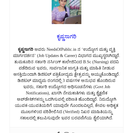
ಕೃಷ್ಣಸಾಗರಿ
ಕೃಷ್ಣಸಾಗರಿ
ಅವರು NeedsOfPublic.in ನ ‘ಉದ್ಯೋಗ ಮತ್ತು ವೃತ್ತಿ
ಮಾರ್ಗದರ್ಶನ’ (Job Updates & Career) ವಿಭಾಗದ ಮುಖ್ಯಸ್ಥರಾಗಿದ್ದಾರೆ.
ತುಮಕೂರಿನ ಸರ್ಕಾರಿ ನರ್ಸಿಂಗ್ ಕಾಲೇಜಿನಿಂದ B.Sc (Nursing) ಪದವಿ
ಪಡೆದಿರುವ ಇವರು, ಸಾರ್ವಜನಿಕ ಜಾಗೃತಿ ಮತ್ತು ಮಾಹಿತಿ ನೀಡುವ
ಆಸಕ್ತಿಯಿಂದಾಗಿ ಡಿಜಿಟಲ್ ಪತ್ರಿಕೋದ್ಯಮ ಕ್ಷೇತ್ರವನ್ನು ಆಯ್ದುಕೊಂಡಿದ್ದಾರೆ.
ಡಿಜಿಟಲ್ ಮಾಧ್ಯಮ ರಂಗದಲ್ಲಿ 3 ವರ್ಷಗಳ ಅನುಭವ ಹೊಂದಿರುವ
ಇವರು, ಸರ್ಕಾರಿ ಉದ್ಯೋಗದ ಅಧಿಸೂಚನೆಗಳು (Govt Job
Notifications), ಖಾಸಗಿ ನೇಮಕಾತಿಗಳು ಮತ್ತು ಶೈಕ್ಷಣಿಕ
ಅಪ್‌ಡೇಟ್‌ಗಳನ್ನು ಒದಗಿಸುವಲ್ಲಿ ಪರಿಣತಿ ಹೊಂದಿದ್ದಾರೆ. ನಿರುದ್ಯೋಗಿ
ಯುವಕ-ಯುವತಿಯರಿಗೆ ಯಾವುದೇ ಗೊಂದಲವಿಲ್ಲದೆ, ಕೇವಲ ಅಧಿಕೃತ
ಮೂಲಗಳಿಂದ ಪರಿಶೀಲಿಸಿದ (Verified) ನಿಖರ ಮಾಹಿತಿಯನ್ನು
ಸಕಾಲದಲ್ಲಿ ತಲುಪಿಸುವುದೇ ಇವರ ಬರವಣಿಗೆಯ ಶೈಲಿಯಾಗಿದೆ.