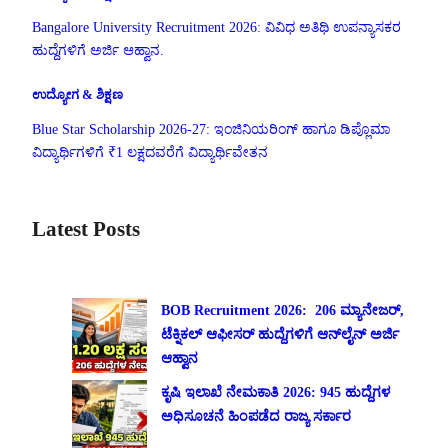
Bangalore University Recruitment 2026: ವಿವಿಧ ಅತಿಥಿ ಉಪನ್ಯಾಸಕರ
ಹುದ್ದೆಗಳಿಗೆ ಅರ್ಜಿ ಆಹ್ವಾನ.
ಉದ್ಯೋಗ & ಶಿಕ್ಷಣ
Blue Star Scholarship 2026-27: ಇಂಜಿನಿಯರಿಂಗ್ ಹಾಗೂ ಡಿಪ್ಲೊಮಾ
ವಿದ್ಯಾರ್ಥಿಗಳಿಗೆ ₹1 ಲಕ್ಷದವರೆಗೆ ವಿದ್ಯಾರ್ಥಿವೇತನ
Latest Posts
BOB Recruitment 2026: 206 ಮ್ಯಾನೇಜರ್,
ಟೆಕ್ನಿಕಲ್ ಆಫೀಸರ್ ಹುದ್ದೆಗಳಿಗೆ ಆನ್‌ಲೈನ್ ಅರ್ಜಿ
ಆಹ್ವಾನ
ಕೃಷಿ ಇಲಾಖೆ ನೇಮಕಾತಿ 2026: 945 ಹುದ್ದೆಗಳ
ಅಧಿಸೂಚನೆ ಹಿಂಪಡೆದ ರಾಜ್ಯ ಸರ್ಕಾರ