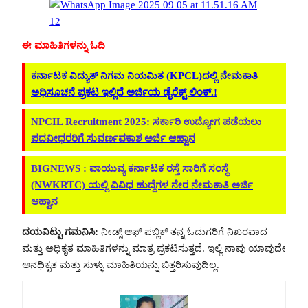
ಈ ಮಾಹಿತಿಗಳನ್ನು ಓದಿ
ಕರ್ನಾಟಕ ವಿದ್ಯುತ್ ನಿಗಮ ನಿಯಮಿತ (KPCL)ದಲ್ಲಿ ನೇಮಕಾತಿ
ಅಧಿಸೂಚನೆ ಪ್ರಕಟ ಇಲ್ಲಿದೆ ಅರ್ಜಿಯ ಡೈರೆಕ್ಟ್‌ ಲಿಂಕ್.!
NPCIL Recruitment 2025: ಸರ್ಕಾರಿ ಉದ್ಯೋಗ ಪಡೆಯಲು
ಪದವೀಧರರಿಗೆ ಸುವರ್ಣವಕಾಶ ಅರ್ಜಿ ಆಹ್ವಾನ
BIGNEWS : ವಾಯುವ್ಯ ಕರ್ನಾಟಕ ರಸ್ತೆ ಸಾರಿಗೆ ಸಂಸ್ಥೆ
(NWKRTC) ಯಲ್ಲಿ ವಿವಿಧ ಹುದ್ದೆಗಳ ನೇರ ನೇಮಕಾತಿ ಅರ್ಜಿ
ಆಹ್ವಾನ
ದಯವಿಟ್ಟು ಗಮನಿಸಿ:
ನೀಡ್ಸ್ ಆಫ್ ಪಬ್ಲಿಕ್ ತನ್ನ ಓದುಗರಿಗೆ ನಿಖರವಾದ
ಮತ್ತು ಅಧಿಕೃತ ಮಾಹಿತಿಗಳನ್ನು ಮಾತ್ರ ಪ್ರಕಟಿಸುತ್ತದೆ. ಇಲ್ಲಿ ನಾವು ಯಾವುದೇ
ಅನಧಿಕೃತ ಮತ್ತು ಸುಳ್ಳು ಮಾಹಿತಿಯನ್ನು ಬಿತ್ತರಿಸುವುದಿಲ್ಲ.