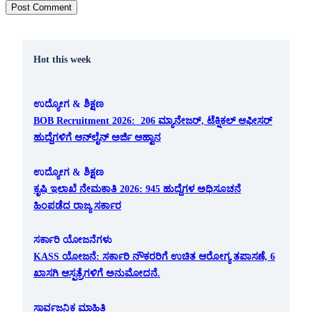
Hot this week
ಉದ್ಯೋಗ & ಶಿಕ್ಷಣ
BOB Recruitment 2026: 206 ಮ್ಯಾನೇಜರ್, ಟೆಕ್ನಿಕಲ್ ಆಫೀಸರ್
ಹುದ್ದೆಗಳಿಗೆ ಆನ್‌ಲೈನ್ ಅರ್ಜಿ ಆಹ್ವಾನ
ಉದ್ಯೋಗ & ಶಿಕ್ಷಣ
ಕೃಷಿ ಇಲಾಖೆ ನೇಮಕಾತಿ 2026: 945 ಹುದ್ದೆಗಳ ಅಧಿಸೂಚನೆ
ಹಿಂಪಡೆದ ರಾಜ್ಯ ಸರ್ಕಾರ
ಸರ್ಕಾರಿ ಯೋಜನೆಗಳು
KASS ಯೋಜನೆ: ಸರ್ಕಾರಿ ನೌಕರರಿಗೆ ಉಚಿತ ಆರೋಗ್ಯ ತಪಾಸಣೆ, 6
ಖಾಸಗಿ ಆಸ್ಪತ್ರೆಗಳಿಗೆ ಅನುಮೋದನೆ.
ಸಾರ್ವಜನಿಕ ಮಾಹಿತಿ