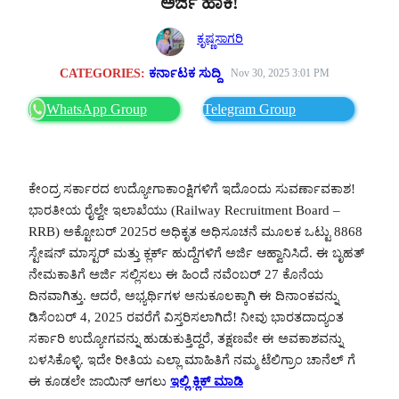
ಅರ್ಜಿ ಹಾಕಿ!
ಕೃಷ್ಣಸಾಗರಿ
CATEGORIES:
ಕರ್ನಾಟಕ ಸುದ್ದಿ
Nov 30, 2025 3:01 PM
WhatsApp Group
Telegram Group
ಕೇಂದ್ರ ಸರ್ಕಾರದ ಉದ್ಯೋಗಾಕಾಂಕ್ಷಿಗಳಿಗೆ ಇದೊಂದು ಸುವರ್ಣಾವಕಾಶ!
ಭಾರತೀಯ ರೈಲ್ವೇ ಇಲಾಖೆಯು (Railway Recruitment Board –
RRB) ಅಕ್ಟೋಬರ್ 2025ರ ಅಧಿಕೃತ ಅಧಿಸೂಚನೆ ಮೂಲಕ ಒಟ್ಟು 8868
ಸ್ಟೇಷನ್ ಮಾಸ್ಟರ್ ಮತ್ತು ಕ್ಲರ್ಕ್ ಹುದ್ದೆಗಳಿಗೆ ಅರ್ಜಿ ಆಹ್ವಾನಿಸಿದೆ. ಈ ಬೃಹತ್
ನೇಮಕಾತಿಗೆ ಅರ್ಜಿ ಸಲ್ಲಿಸಲು ಈ ಹಿಂದೆ ನವೆಂಬರ್ 27 ಕೊನೆಯ
ದಿನವಾಗಿತ್ತು. ಆದರೆ, ಅಭ್ಯರ್ಥಿಗಳ ಅನುಕೂಲಕ್ಕಾಗಿ ಈ ದಿನಾಂಕವನ್ನು
ಡಿಸೆಂಬರ್ 4, 2025 ರವರೆಗೆ ವಿಸ್ತರಿಸಲಾಗಿದೆ! ನೀವು ಭಾರತದಾದ್ಯಂತ
ಸರ್ಕಾರಿ ಉದ್ಯೋಗವನ್ನು ಹುಡುಕುತ್ತಿದ್ದರೆ, ತಕ್ಷಣವೇ ಈ ಅವಕಾಶವನ್ನು
ಬಳಸಿಕೊಳ್ಳಿ. ಇದೇ ರೀತಿಯ ಎಲ್ಲಾ ಮಾಹಿತಿಗೆ ನಮ್ಮ ಟೆಲಿಗ್ರಾಂ ಚಾನೆಲ್ ಗೆ
ಈ ಕೂಡಲೇ ಜಾಯಿನ್ ಆಗಲು
ಇಲ್ಲಿ ಕ್ಲಿಕ್ ಮಾಡಿ