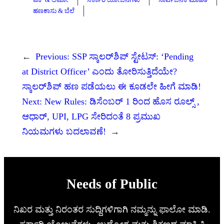
ಹಣಕಾಸು & ಬೆಲೆ
←
Previous:
SSP ಸ್ಕಾಲರ್‌ಶಿಪ್ ಸ್ಟೇಟಸ್: ‘Pending
at District Officer’ ಎಂದು ತೋರಿಸುತ್ತಿದೆಯೇ?
ಸ್ಕಾಲರ್‌ಶಿಪ್ ಹಣ ಪಡೆಯಲು ಈ ಕೂಡಲೇ ಹೀಗೆ ಮಾಡಿ!
Next:
New Rules: ಡಿಸೆಂಬರ್ 1 ರಿಂದ ಹೊಸ ರೂಲ್ಸ್ ,
ಆಧಾರ್, UPI, LPG ಸೇರಿದಂತೆ 8 ಪ್ರಮುಖ
ನಿಯಮಗಳು ಬದಲಾವಣೆ!
→
Needs of Public
ನಿಖರ ಮತ್ತು ನಿರಂತರ ಸುದ್ದಿಗಳಿಗಾಗಿ ನಮ್ಮನ್ನು ಫಾಲೋ ಮಾಡಿ.