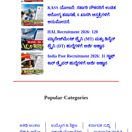
KASS ಯೋಜನೆ: ಸರ್ಕಾರಿ ನೌಕರರಿಗೆ ಉಚಿತ
ಆರೋಗ್ಯ ತಪಾಸಣೆ, 6 ಖಾಸಗಿ ಆಸ್ಪತ್ರೆಗಳಿಗೆ
ಅನುಮೋದನೆ.
HAL Recruitment 2026: 120
ಮ್ಯಾನೇಜ್‌ಮೆಂಟ್ ಟ್ರೈನಿ (MT) ಮತ್ತು ಡಿಸೈನ್
ಟ್ರೈನಿ (DT) ಹುದ್ದೆಗಳಿಗೆ ಅರ್ಜಿ ಆಹ್ವಾನ
India Post Recruitment 2026: 11 ಸ್ಟಾಫ್
ಕಾರ್ ಡ್ರೈವರ್ ಹುದ್ದೆಗಳಿಗೆ ಅರ್ಜಿ ಆಹ್ವಾನ
Popular Categories
ಅತಿಥಿ ಅಂಕಣ
ಉದ್ಯೋಗ & ಶಿಕ್ಷಣ
ಕರ್ನಾಟಕ ಸುದ್ದಿ
ಟೆಕ್ & ಆಟೋ
ಸರ್ಕಾರಿ ಯೋಜನೆಗಳು
ಸಾರ್ವಜನಿಕ ಮಾಹಿತಿ