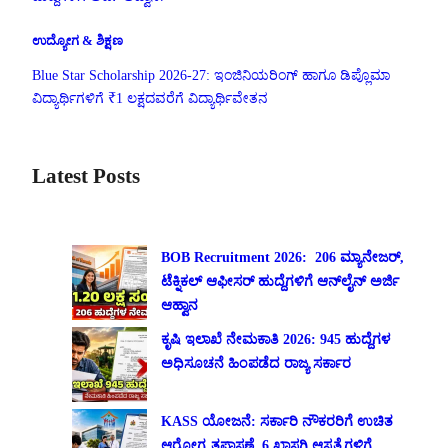
ಉದ್ಯೋಗ & ಶಿಕ್ಷಣ
Blue Star Scholarship 2026-27: ಇಂಜಿನಿಯರಿಂಗ್ ಹಾಗೂ ಡಿಪ್ಲೊಮಾ
ವಿದ್ಯಾರ್ಥಿಗಳಿಗೆ ₹1 ಲಕ್ಷದವರೆಗೆ ವಿದ್ಯಾರ್ಥಿವೇತನ
Latest Posts
BOB Recruitment 2026: 206 ಮ್ಯಾನೇಜರ್,
ಟೆಕ್ನಿಕಲ್ ಆಫೀಸರ್ ಹುದ್ದೆಗಳಿಗೆ ಆನ್‌ಲೈನ್ ಅರ್ಜಿ
ಆಹ್ವಾನ
ಕೃಷಿ ಇಲಾಖೆ ನೇಮಕಾತಿ 2026: 945 ಹುದ್ದೆಗಳ
ಅಧಿಸೂಚನೆ ಹಿಂಪಡೆದ ರಾಜ್ಯ ಸರ್ಕಾರ
KASS ಯೋಜನೆ: ಸರ್ಕಾರಿ ನೌಕರರಿಗೆ ಉಚಿತ
ಆರೋಗ್ಯ ತಪಾಸಣೆ, 6 ಖಾಸಗಿ ಆಸ್ಪತ್ರೆಗಳಿಗೆ