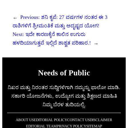
←
Previous:
ಶನಿ ಕೃಪೆ: 27 ವರ್ಷಗಳ ನಂತರ ಈ 3
ರಾಶಿಗಳಿಗೆ ಶ್ರೀಮಂತಿಕೆ ಮತ್ತು ಅದೃಷ್ಟದ ಯೋಗ!
Next:
ಇದೇ ಕಾರಣಕ್ಕೆನೆ ಕಾಲಿನ ಉಗುರು
ಹಳದಿಯಾಗುತ್ತವೆ ಇಲ್ಲಿದೆ ಶಾಶ್ವತ ಪರಿಹಾರ.!
→
Needs of Public
ನಿಖರ ಮತ್ತು ನಿರಂತರ ಸುದ್ದಿಗಳಿಗಾಗಿ ನಮ್ಮನ್ನು ಫಾಲೋ ಮಾಡಿ.
ಸರ್ಕಾರಿ ಯೋಜನೆಗಳು, ಉದ್ಯೋಗ ಮತ್ತು ಶಿಕ್ಷಣದ ಮಾಹಿತಿ
ನಿಮ್ಮ ಬೆರಳ ತುದಿಯಲ್ಲಿ.
ABOUT US
EDITORIAL POLICY
CONTACT US
DISCLAIMER
EDITORIAL TEAM
PRIVACY POLICY
SITEMAP