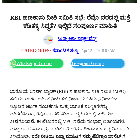
RBI ಹಣಕಾಸು ನೀತಿ ಸಮಿತಿ ಸಭೆ: ರೆಪೊ ದರದಲ್ಲಿ ಮತ್ತೆ
ಕಡಿತಕ್ಕೆ ಸಿದ್ಧತೆ? ಇಲ್ಲಿದೆ ಸಂಪೂರ್ಣ ಮಾಹಿತಿ
ನೀಡ್ಸ್ ಆಫ್ ಪಬ್ಲಿಕ್ ಡೆಸ್ಕ್
CATEGORIES:
ಕರ್ನಾಟಕ ಸುದ್ದಿ
Apr 12, 2026 8:00 AM
WhatsApp Group
Telegram Group
ಭಾರತೀಯ ರಿಸರ್ವ್ ಬ್ಯಾಂಕ್ (RBI) ನ ಹಣಕಾಸು ನೀತಿ ಸಮಿತಿ (MPC)
ಸಭೆಯು ದೇಶದ ಆರ್ಥಿಕ ನೀತಿಗಳಿಗೆ ನಿರ್ಣಾಯಕ ತಿರುವು ನೀಡಲಿದೆ.
ಇತ್ತೀಚಿನ ಆರ್ಥಿಕ ಸೂಚಕಗಳು ಮತ್ತು ಜಾಗತಿಕ ಪರಿಸ್ಥಿತಿಗಳನ್ನು
ಪರಿಗಣಿಸಿದಾಗ, ರೆಪೊ ದರದಲ್ಲಿ ಕಡಿತ ಸಾಧ್ಯತೆಯ ಬಗ್ಗೆ ಚರ್ಚೆಗಳು
ತೀವ್ರಗೊಂಡಿವೆ. ಈ ಲೇಖನದಲ್ಲಿ MPC ಸಭೆಯ ಸಂಭಾವ್ಯ ನಿರ್ಣಯಗಳು
ಮತ್ತು ಅದರ ಸಾಮಾನ್ಯ ನಾಗರಿಕರ ಮೇಲಿನ ಪರಿಣಾಮಗಳ ಬಗ್ಗೆ ವಿವರವಾಗಿ
ತಿಳಿಯೋಣ.
ಇದೇ ರೀತಿಯ ಎಲ್ಲಾ ಮಾಹಿತಿಗೆ ನಮ್ಮ ಟೆಲಿಗ್ರಾಂ ಚಾನೆಲ್ ಗೆ