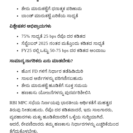
ಶೇರು ಮಾರುಕಟ್ಟೆಗೆ ಧನಾತ್ಮಕ ಪರಿಣಾಮ
ಬಾಂಡ್ ಮಾರುಕಟ್ಟೆ ಏರಿಕೆಯ ಸಾಧ್ಯತೆ
ವಿಶ್ಲೇಷಕರ ಅಭಿಪ್ರಾಯಗಳು
75% ಸಾಧ್ಯತೆ 25 bps ರೆಪೊ ದರ ಕಡಿತದ
ಸೆಪ್ಟೆಂಬರ್ 2025 ನಂತರ ಮತ್ತೊಂದು ಕಡಿತದ ಸಾಧ್ಯತೆ
FY25 ರಲ್ಲಿ ಒಟ್ಟು 50-75 bps ದರ ಕಡಿತದ ಅಂದಾಜು
ಸಾಮಾನ್ಯ ನಾಗರಿಕರು ಏನು ಮಾಡಬೇಕು?
ಹೊಸ FD ಗಳಿಗೆ ನಿರ್ಧಾರ ತಡೆಹಿಡಿಯಿರಿ
ಸಾಲದ ಅರ್ಜಿಗಳನ್ನು ಪರಿಗಣಿಸಬಹುದು
ಶೇರು ಮಾರುಕಟ್ಟೆ ಹೂಡಿಕೆಗೆ ಸೂಕ್ತ ಸಮಯ
ಹಣಕಾಸು ಯೋಜನೆಗಳನ್ನು ಪುನರ್ಪರಿಶೀಲಿಸಿ
RBI MPC ಸಭೆಯ ನಿರ್ಣಯವು ಭಾರತೀಯ ಆರ್ಥಿಕತೆಗೆ ಮಹತ್ವದ
ತಿರುವು ನೀಡಬಹುದು. ರೆಪೊ ದರ ಕಡಿತವಾದರೆ, ಇದು ಸಾಲಗಾರರು,
ವ್ಯವಹಾರಗಳು ಮತ್ತು ಹೂಡಿಕೆದಾರರಿಗೆ ಒಳ್ಳೆಯ ಸುದ್ದಿಯಾಗಿದೆ.
ಆದರೆ, ಠೇವಣಿದಾರರು ತಮ್ಮ ಹಣಕಾಸು ನಿರ್ಧಾರಗಳನ್ನು ಎಚ್ಚರಿಕೆಯಿಂದ
ತೆಗೆದುಕೊಳ್ಳಬೇಕು.