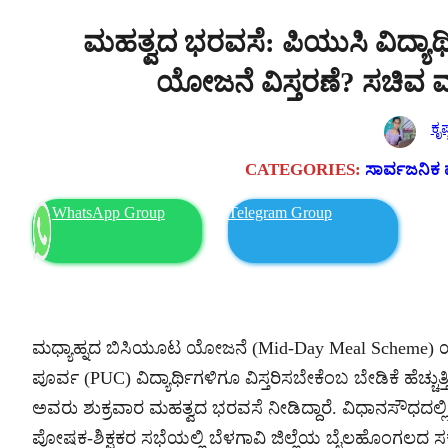
ಮಹತ್ವದ ಭರವಸೆ: ಪಿಯುಸಿ ವಿದ್ಯಾರ
ಯೋಜನೆ ವಿಸ್ತರಣೆ? ಸಚಿವ
ಕೃಷ
CATEGORIES:
ಸಾರ್ವಜನಿಕ 
WhatsApp Group
Telegram Group
ಮಧ್ಯಾಹ್ನದ ಬಿಸಿಯೂಟ ಯೋಜನೆ (Mid-Day Meal Scheme) ಯನ್ನ
ಪೂರ್ವ (PUC) ವಿದ್ಯಾರ್ಥಿಗಳಿಗೂ ವಿಸ್ತರಿಸಬೇಕೆಂಬ ಬೇಡಿಕೆ ಹೆಚ್ಚುತ್ತ
ಅವರು ಶುಕ್ರವಾರ ಮಹತ್ವದ ಭರವಸೆ ನೀಡಿದ್ದಾರೆ. ವಿಧಾನಸೌಧದಲ್ಲ
ಪೋಷಕ-ಶಿಕ್ಷಕರ ಸಭೆಯಲ್ಲಿ ಬೆಳಗಾವಿ ಜಿಲ್ಲೆಯ ಬೈಲಹೊಂಗಲದ ಸರ್ಕಾರಿ