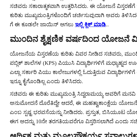
ಸಚಿವರು ಸಕಾರಾತ್ಮಕವಾಗಿ ಉತ್ತರಿಸಿದರು. ಈ ಯೋಜನೆ ವಿಸ್ತರಣ
ಕುರಿತು ಮುಖ್ಯಮಂತ್ರಿಗಳೊಂದಿಗೆ ಚರ್ಚಿಸುವುದಾಗಿ ಅವರು ತಿಳಿಸಿದರ
ಗೆ ಈ ಕೂಡಲೇ ಜಾಯಿನ್ ಆಗಲು
ಇಲ್ಲಿ ಕ್ಲಿಕ್ ಮಾಡಿ
..
ಮುಂದಿನ ಶೈಕ್ಷಣಿಕ ವರ್ಷದಿಂದ ಯೋಜನೆ 
ಯೋಜನೆಯ ವಿಸ್ತರಣೆಯ ಕುರಿತು ವಿವರ ನೀಡಿದ ಸಚಿವರು, ಮುಂದಿನ 
ಪಬ್ಲಿಕ್ ಶಾಲೆಗಳ (KPS) ಪಿಯುಸಿ ವಿದ್ಯಾರ್ಥಿಗಳಿಗೆ ಮಧ್ಯಾಹ್ನದ ಊ
ಎಲ್ಲಾ ಸರ್ಕಾರಿ ಪಿಯು ಕಾಲೇಜುಗಳಲ್ಲಿ ಓದುತ್ತಿರುವ ವಿದ್ಯಾರ್ಥಿಗಳಿ
ಇನ್ನೂ ಕೈಗೊಂಡಿಲ್ಲ ಎಂದು ತಿಳಿಸಿದರು.
ಸಚಿವರು ಈ ಕುರಿತು ಮುಖ್ಯಮಂತ್ರಿ ಸಿದ್ದರಾಮಯ್ಯ ಅವರಿಗೆ ಮನವಿ
ಅನುಮೋದನೆ ದೊರೆತಿದ್ದೇ ಆದರೆ, ಈ ಮಹತ್ವಾಕಾಂಕ್ಷೆಯ ಯೋಜನೆಯನ್
ಎಂಬ ಸ್ಪಷ್ಟ ಭರವಸೆಯನ್ನು ನೀಡಿದರು. ಪ್ರಸ್ತುತ, ಬಿಸಿಯೂಟ ಯೋಜ
ಈಗ ಅದನ್ನು 10ನೇ ತರಗತಿಯವರೆಗೂ ವಿಸ್ತರಿಸಲಾಗಿದೆ ಎಂದು ಸಚಿ
ಆರ್ಥಿಕ ಮತ್ತು ಮೂಲಸೌಕರ್ಯ ಸವಾಲುಗಳ