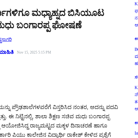
K
್ಥಿಗಳಿಗೂ ಮಧ್ಯಾಹ್ನದ ಬಿಸಿಯೂಟ
ಫ
ನ
 ಮಧು ಬಂಗಾರಪ್ಪ ಘೋಷಣೆ
ಅ
ಉ
್ಣಸಾಗರಿ
B
ಮಾಹಿತಿ
Nov 15, 2025 5:15 PM
ಮ
ಹ
ಸ
K
ನ
ತ
ು ಪ್ರೌಢಶಾಲೆಗಳವರೆಗೆ ವಿಸ್ತರಿಸಿದ ನಂತರ, ಅದನ್ನು ಪದವಿ
ಅ
ಿತ್ತು. ಈ ನಿಟ್ಟಿನಲ್ಲಿ, ಶಾಲಾ ಶಿಕ್ಷಣ ಸಚಿವ ಮಧು ಬಂಗಾರಪ್ಪ
ಉ
ಿ ಆಯೋಜಿಸಿದ್ದ ರಾಜ್ಯಮಟ್ಟದ ಮಕ್ಕಳ ದಿನಾಚರಣೆ ಹಾಗೂ
I
 ಪಿಯು ಕಾಲೇಜಿನ ವಿದ್ಯಾರ್ಥಿ ರಾಕೇಶ್‌ ಕೇಳಿದ ಪ್ರಶ್ನೆಗೆ