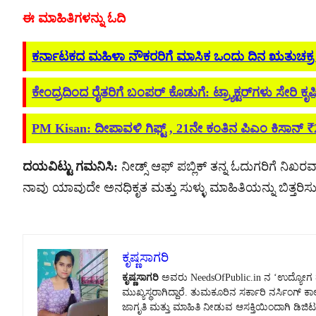
ಈ ಮಾಹಿತಿಗಳನ್ನು ಓದಿ
ಕರ್ನಾಟಕದ ಮಹಿಳಾ ನೌಕರರಿಗೆ ಮಾಸಿಕ ಒಂದು ದಿನ ಋತುಚಕ್ರ
ಕೇಂದ್ರದಿಂದ ರೈತರಿಗೆ ಬಂಪರ್ ಕೊಡುಗೆ: ಟ್ರ್ಯಾಕ್ಟರ್‌ಗಳು ಸೇರಿ ಕ
PM Kisan: ದೀಪಾವಳಿ ಗಿಫ್ಟ್ , 21ನೇ ಕಂತಿನ ಪಿಎಂ ಕಿಸಾನ್ 
ದಯವಿಟ್ಟು ಗಮನಿಸಿ:
ನೀಡ್ಸ್ ಆಫ್ ಪಬ್ಲಿಕ್ ತನ್ನ ಓದುಗರಿಗೆ ನಿಖರವಾ
ನಾವು ಯಾವುದೇ ಅನಧಿಕೃತ ಮತ್ತು ಸುಳ್ಳು ಮಾಹಿತಿಯನ್ನು ಬಿತ್ತರಿಸುವ
ಕೃಷ್ಣಸಾಗರಿ
ಕೃಷ್ಣಸಾಗರಿ
ಅವರು NeedsOfPublic.in ನ ‘ಉದ್ಯೋಗ ಮತ್
ಮುಖ್ಯಸ್ಥರಾಗಿದ್ದಾರೆ. ತುಮಕೂರಿನ ಸರ್ಕಾರಿ ನರ್ಸಿಂಗ್
ಜಾಗೃತಿ ಮತ್ತು ಮಾಹಿತಿ ನೀಡುವ ಆಸಕ್ತಿಯಿಂದಾಗಿ ಡಿಜಿಟಲ