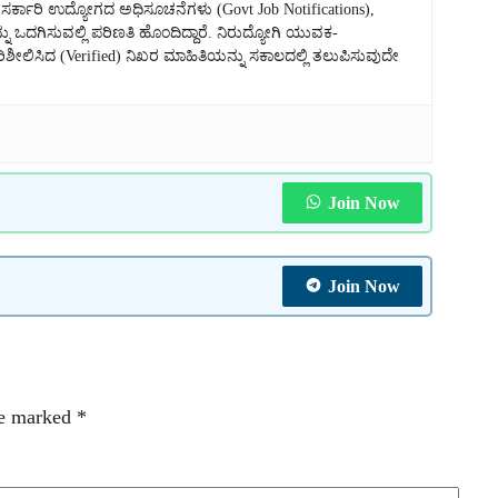
್ಕಾರಿ ಉದ್ಯೋಗದ ಅಧಿಸೂಚನೆಗಳು (Govt Job Notifications),
ನು ಒದಗಿಸುವಲ್ಲಿ ಪರಿಣತಿ ಹೊಂದಿದ್ದಾರೆ. ನಿರುದ್ಯೋಗಿ ಯುವಕ-
ಿಸಿದ (Verified) ನಿಖರ ಮಾಹಿತಿಯನ್ನು ಸಕಾಲದಲ್ಲಿ ತಲುಪಿಸುವುದೇ
Join Now
Join Now
re marked
*