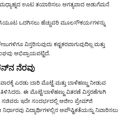
ಮಧ್ಯಾಹ್ನದ ಊಟ ತಯಾರಿಸಲು ಅಗತ್ಯವಾದ ಅಡುಗೆಮನೆ
ೆ ಬಿಸಿಯೂಟ ಒದಗಿಸಲು ಹೆಚ್ಚುವರಿ ಮೂಲಸೌಕರ್ಯಗಳನ್ನು
ಗಳಿಗೂ ವಿಸ್ತರಿಸುವುದು ಕಷ್ಟಕರವಾಗುವುದಿಲ್ಲ ಮತ್ತು
ಘವು ಅಭಿಪ್ರಾಯಪಟ್ಟಿದೆ.
ನ್‌ನ ನೆರವು
ಾರಕ್ಕೆ ಎರಡು ಬಾರಿ ಮೊಟ್ಟೆ ಮತ್ತು ಬಾಳೆಹಣ್ಣು ನೀಡುವ
ದರು. ಈ ಮೊಟ್ಟೆ/ಬಾಳೆಹಣ್ಣು ವಿತರಣೆ ವಿಸ್ತರಣೆಗಾಗಿ
ಗಿ ಸಚಿವರು ಇದೇ ಸಂದರ್ಭದಲ್ಲಿ ಅಜೀಂ ಪ್ರೇಮ್‌ಜಿ
ರ್ಧಾರವು ವಿದ್ಯಾರ್ಥಿಗಳಲ್ಲಿನ ಅಪೌಷ್ಟಿಕತೆಯನ್ನು ನಿವಾರಿಸಲು