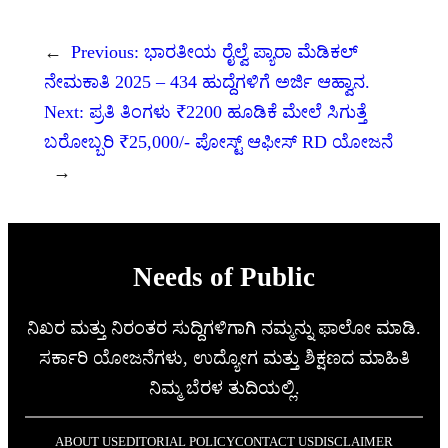
←
Previous:
ಭಾರತೀಯ ರೈಲ್ವೆ ಪ್ಯಾರಾ ಮೆಡಿಕಲ್
ನೇಮಕಾತಿ 2025 – 434 ಹುದ್ದೆಗಳಿಗೆ ಅರ್ಜಿ ಆಹ್ವಾನ.
Next:
ಪ್ರತಿ ತಿಂಗಳು ₹2200 ಹೂಡಿಕೆ ಮೇಲೆ ಸಿಗುತ್ತೆ
ಬರೋಬ್ಬರಿ ₹25,000/- ಪೋಸ್ಟ್ ಆಫೀಸ್ RD ಯೋಜನೆ
→
Needs of Public
ನಿಖರ ಮತ್ತು ನಿರಂತರ ಸುದ್ದಿಗಳಿಗಾಗಿ ನಮ್ಮನ್ನು ಫಾಲೋ ಮಾಡಿ.
ಸರ್ಕಾರಿ ಯೋಜನೆಗಳು, ಉದ್ಯೋಗ ಮತ್ತು ಶಿಕ್ಷಣದ ಮಾಹಿತಿ
ನಿಮ್ಮ ಬೆರಳ ತುದಿಯಲ್ಲಿ.
ABOUT US
EDITORIAL POLICY
CONTACT US
DISCLAIMER