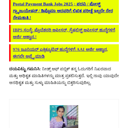
Postal Payment Bank Jobs 2025 ; ಪದವಿ / ಪೋಸ್ಟ್
ಗ್ರ್ಯಾಜುಯೇಷನ್ / ಡಿಪ್ಲೊಮಾ ಆದವರಿಗೆ ಲಿಖಿತ ಪರೀಕ್ಷೆ ಇಲ್ಲದೇ ನೇರ
ನೇಮಕಾತಿ.!
IBPS ಸಂಸ್ಥೆ: ಪ್ರೊಬೆಶನರಿ ಆಫೀಸರ್‌, ಸ್ಪೆಷಲಿಸ್ಟ್‌ ಆಫೀಸರ್‌ ಹುದ್ದೆಗಳಿಗೆ
ಅರ್ಜಿ ಆಹ್ವಾನ.!
976 ಜೂನಿಯರ್ ಎಕ್ಸಿಕ್ಯೂಟಿವ್ ಹುದ್ದೆಗಳಿಗೆ AAI ಅರ್ಜಿ ಆಹ್ವಾನ,
ಈಗಲೇ ಅಪ್ಲೈ ಮಾಡಿ
ದಯವಿಟ್ಟು ಗಮನಿಸಿ:
ನೀಡ್ಸ್ ಆಫ್ ಪಬ್ಲಿಕ್ ತನ್ನ ಓದುಗರಿಗೆ ನಿಖರವಾದ
ಮತ್ತು ಅಧಿಕೃತ ಮಾಹಿತಿಗಳನ್ನು ಮಾತ್ರ ಪ್ರಕಟಿಸುತ್ತದೆ. ಇಲ್ಲಿ ನಾವು ಯಾವುದೇ
ಅನಧಿಕೃತ ಮತ್ತು ಸುಳ್ಳು ಮಾಹಿತಿಯನ್ನು ಬಿತ್ತರಿಸುವುದಿಲ್ಲ.