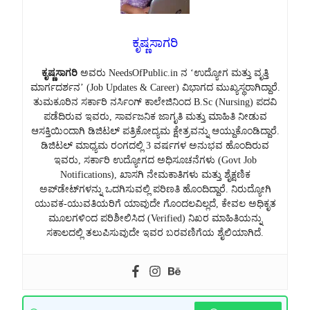
ಕೃಷ್ಣಸಾಗರಿ
ಕೃಷ್ಣಸಾಗರಿ
ಅವರು NeedsOfPublic.in ನ ‘ಉದ್ಯೋಗ ಮತ್ತು ವೃತ್ತಿ
ಮಾರ್ಗದರ್ಶನ’ (Job Updates & Career) ವಿಭಾಗದ ಮುಖ್ಯಸ್ಥರಾಗಿದ್ದಾರೆ.
ತುಮಕೂರಿನ ಸರ್ಕಾರಿ ನರ್ಸಿಂಗ್ ಕಾಲೇಜಿನಿಂದ B.Sc (Nursing) ಪದವಿ
ಪಡೆದಿರುವ ಇವರು, ಸಾರ್ವಜನಿಕ ಜಾಗೃತಿ ಮತ್ತು ಮಾಹಿತಿ ನೀಡುವ
ಆಸಕ್ತಿಯಿಂದಾಗಿ ಡಿಜಿಟಲ್ ಪತ್ರಿಕೋದ್ಯಮ ಕ್ಷೇತ್ರವನ್ನು ಆಯ್ದುಕೊಂಡಿದ್ದಾರೆ.
ಡಿಜಿಟಲ್ ಮಾಧ್ಯಮ ರಂಗದಲ್ಲಿ 3 ವರ್ಷಗಳ ಅನುಭವ ಹೊಂದಿರುವ
ಇವರು, ಸರ್ಕಾರಿ ಉದ್ಯೋಗದ ಅಧಿಸೂಚನೆಗಳು (Govt Job
Notifications), ಖಾಸಗಿ ನೇಮಕಾತಿಗಳು ಮತ್ತು ಶೈಕ್ಷಣಿಕ
ಅಪ್‌ಡೇಟ್‌ಗಳನ್ನು ಒದಗಿಸುವಲ್ಲಿ ಪರಿಣತಿ ಹೊಂದಿದ್ದಾರೆ. ನಿರುದ್ಯೋಗಿ
ಯುವಕ-ಯುವತಿಯರಿಗೆ ಯಾವುದೇ ಗೊಂದಲವಿಲ್ಲದೆ, ಕೇವಲ ಅಧಿಕೃತ
ಮೂಲಗಳಿಂದ ಪರಿಶೀಲಿಸಿದ (Verified) ನಿಖರ ಮಾಹಿತಿಯನ್ನು
ಸಕಾಲದಲ್ಲಿ ತಲುಪಿಸುವುದೇ ಇವರ ಬರವಣಿಗೆಯ ಶೈಲಿಯಾಗಿದೆ.