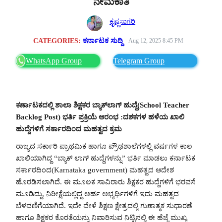
ನೇಮಕಾತಿ
ಕೃಷ್ಣಸಾಗರಿ
CATEGORIES:
ಕರ್ನಾಟಕ ಸುದ್ದಿ
Aug 12, 2025 8:45 PM
WhatsApp Group
Telegram Group
ಕರ್ಣಾಟಕದಲ್ಲಿ ಶಾಲಾ ಶಿಕ್ಷಕರ ಬ್ಯಾಕ್‌ಲಾಗ್ ಹುದ್ದೆ(School Teacher
Backlog Post) ಭರ್ತಿ ಪ್ರಕ್ರಿಯೆ ಆರಂಭ :ದಶಕಗಳ ಹಳೆಯ ಖಾಲಿ
ಹುದ್ದೆಗಳಿಗೆ ಸರ್ಕಾರದಿಂದ ಮಹತ್ವದ ಕ್ರಮ
ರಾಜ್ಯದ ಸರ್ಕಾರಿ ಪ್ರಾಥಮಿಕ ಹಾಗೂ ಪ್ರೌಢಶಾಲೆಗಳಲ್ಲಿ ವರ್ಷಗಳ ಕಾಲ
ಖಾಲಿಯಾಗಿದ್ದ “ಬ್ಯಾಕ್‌ ಲಾಗ್‌ ಹುದ್ದೆಗಳನ್ನು” ಭರ್ತಿ ಮಾಡಲು ಕರ್ನಾಟಕ
ಸರ್ಕಾರದಿಂದ(Karnataka government) ಮಹತ್ವದ ಆದೇಶ
ಹೊರಡಿಸಲಾಗಿದೆ. ಈ ಮೂಲಕ ಸಾವಿರಾರು ಶಿಕ್ಷಕರ ಹುದ್ದೆಗಳಿಗೆ ಭರವಸೆ
ಮೂಡಿದ್ದು, ನಿರೀಕ್ಷೆಯಲ್ಲಿದ್ದ ಅರ್ಹ ಅಭ್ಯರ್ಥಿಗಳಿಗೆ ಇದು ಮಹತ್ವದ
ಬೆಳವಣಿಗೆಯಾಗಿದೆ. ಇದೇ ವೇಳೆ ಶಿಕ್ಷಣ ಕ್ಷೇತ್ರದಲ್ಲಿ ಗುಣಾತ್ಮಕ ಸುಧಾರಣೆ
ಹಾಗೂ ಶಿಕ್ಷಕರ ಕೊರತೆಯನ್ನು ನಿವಾರಿಸುವ ನಿಟ್ಟಿನಲ್ಲಿ ಈ ಹೆಜ್ಜೆ ಮುಖ್ಯ