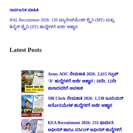
ಸಾರ್ವಜನಿಕ ಮಾಹಿತಿ
HAL Recruitment 2026: 120 ಮ್ಯಾನೇಜ್‌ಮೆಂಟ್ ಟ್ರೈನಿ (MT) ಮತ್ತು
ಡಿಸೈನ್ ಟ್ರೈನಿ (DT) ಹುದ್ದೆಗಳಿಗೆ ಅರ್ಜಿ ಆಹ್ವಾನ
Latest Posts
Army AOC ನೇಮಕಾತಿ 2026: 2,615 ಗ್ರೂಪ್
‘ಸಿ’ ಹುದ್ದೆಗಳಿಗೆ ಅರ್ಜಿ ಆಹ್ವಾನ | 10ನೇ, 12ನೇ
ಪಾಸಾದವರಿಗೆ ಅವಕಾಶ
SBI Clerk ನೇಮಕಾತಿ 2026: 1,538 ಜೂನಿಯರ್
ಅಸೋಸಿಯೇಟ್ ಹುದ್ದೆಗಳಿಗೆ ಅರ್ಜಿ ಆಹ್ವಾನ
KEA Recruitment 2026: 233 ಫಾರ್ಮಸಿ
ಆಫೀಸರ್ ಹಾಗೂ ನರ್ಸಿಂಗ್ ಆಫೀಸರ್ ಹುದ್ದೆಗಳಿಗೆ