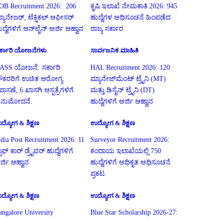
OB Recruitment 2026: 206
ಕೃಷಿ ಇಲಾಖೆ ನೇಮಕಾತಿ 2026: 945
್ಯಾನೇಜರ್, ಟೆಕ್ನಿಕಲ್ ಆಫೀಸರ್
ಹುದ್ದೆಗಳ ಅಧಿಸೂಚನೆ ಹಿಂಪಡೆದ
ುದ್ದೆಗಳಿಗೆ ಆನ್‌ಲೈನ್ ಅರ್ಜಿ ಆಹ್ವಾನ
ರಾಜ್ಯ ಸರ್ಕಾರ
ರ್ಕಾರಿ ಯೋಜನೆಗಳು
ಸಾರ್ವಜನಿಕ ಮಾಹಿತಿ
ASS ಯೋಜನೆ: ಸರ್ಕಾರಿ
HAL Recruitment 2026: 120
ೌಕರರಿಗೆ ಉಚಿತ ಆರೋಗ್ಯ
ಮ್ಯಾನೇಜ್‌ಮೆಂಟ್ ಟ್ರೈನಿ (MT)
ಪಾಸಣೆ, 6 ಖಾಸಗಿ ಆಸ್ಪತ್ರೆಗಳಿಗೆ
ಮತ್ತು ಡಿಸೈನ್ ಟ್ರೈನಿ (DT)
ನುಮೋದನೆ.
ಹುದ್ದೆಗಳಿಗೆ ಅರ್ಜಿ ಆಹ್ವಾನ
ದ್ಯೋಗ & ಶಿಕ್ಷಣ
ಉದ್ಯೋಗ & ಶಿಕ್ಷಣ
ndia Post Recruitment 2026: 11
Surveyor Recruitment 2026:
ಟಾಫ್ ಕಾರ್ ಡ್ರೈವರ್ ಹುದ್ದೆಗಳಿಗೆ
ಕಂದಾಯ ಇಲಾಖೆಯಲ್ಲಿ 750
ರ್ಜಿ ಆಹ್ವಾನ
ಹುದ್ದೆಗಳಿಗೆ ಅಧಿಕೃತ ಅಧಿಸೂಚನೆ
ಪ್ರಕಟ.
ದ್ಯೋಗ & ಶಿಕ್ಷಣ
ಉದ್ಯೋಗ & ಶಿಕ್ಷಣ
angalore University
Blue Star Scholarship 2026-27: