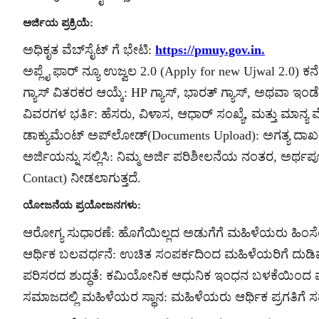
ಅರ್ಜಿಯ ಪ್ರಕ್ರಿಯೆ:
ಅಧಿಕೃತ ವೆಬ್‌ಸೈಟ್ ಗೆ ಭೇಟಿ:
https://pmuy.gov.in.
ಅಪ್ಲೈ ಫಾರ್ ನ್ಯೂ ಉಜ್ವಲ 2.0 (Apply for new Ujwal 2.0) ಕನೆ
ಗ್ಯಾಸ್ ವಿತರಕರ ಆಯ್ಕೆ: HP ಗ್ಯಾಸ್, ಭಾರತ್ ಗ್ಯಾಸ್, ಅಥವಾ ಇಂ
ವಿವರಗಳ ಭರ್ತಿ: ಹೆಸರು, ವಿಳಾಸ, ಆಧಾರ್ ಸಂಖ್ಯೆ, ಮತ್ತು ಮಾನ್ಯ
ಡಾಕ್ಯುಮೆಂಟ್ ಅಪ್‌ಲೋಡ್(Documents Upload): ಅಗತ್ಯ ದಾಖಲೆ
ಅರ್ಜಿಯನ್ನು ಸಲ್ಲಿಸಿ: ನಿಮ್ಮ ಅರ್ಜಿ ಪರಿಶೀಲನೆಯ ನಂತರ, ಅರ್
Contact) ನೀಡಲಾಗುತ್ತದೆ.
ಯೋಜನೆಯ ಪ್ರಯೋಜನಗಳು:
ಆರೋಗ್ಯ ಸುಧಾರಣೆ: ಹೊಗೆಯಿಲ್ಲದ ಅಡುಗೆಗೆ ಮಹಿಳೆಯರು ಹಿಂಸೆ
ಆರ್ಥಿಕ ಬಲವರ್ಧನೆ: ಉಚಿತ ಸಂಪರ್ಕದಿಂದ ಮಹಿಳೆಯರಿಗೆ ದುಡಿ
ಪರಿಸರದ ಶುದ್ಧತೆ: ಕಮಿಯೋನಿಕ ಆಧುನಿಕ ಇಂಧನ ಬಳಕೆಯಿಂದ
ಸಮಾಜದಲ್ಲಿ ಮಹಿಳೆಯರ ಸ್ಥಾನ: ಮಹಿಳೆಯರು ಆರ್ಥಿಕ ಪ್ರಗತಿಗ