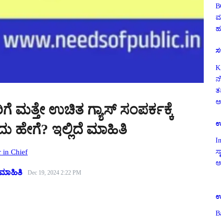
B
ಮ
ಹ
ಸ
K
ನ
ತ
ಅ
ಮತ್ತೇ ಉಚಿತ ಗ್ಯಾಸ್‌ ಸಂಪರ್ಕಕ್ಕೆ
ಉ
ು ಹೇಗೆ? ಇಲ್ಲಿದೆ ಮಾಹಿತಿ
I
r in Chief
ಸ್
ಅ
ಮಾಹಿತಿ
Dec 19, 2024 2:22 PM
ಉ
B