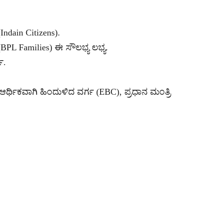
dain Citizens).
PL Families) ಈ ಸೌಲಭ್ಯ ಲಭ್ಯ.
ಷ.
ರ್ಥಿಕವಾಗಿ ಹಿಂದುಳಿದ ವರ್ಗ (EBC), ಪ್ರಧಾನ ಮಂತ್ರಿ