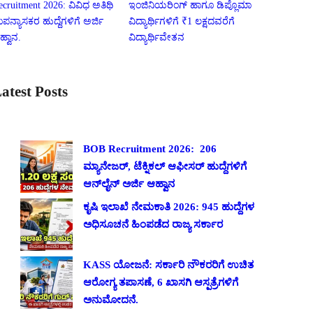
ecruitment 2026: ವಿವಿಧ ಅತಿಥಿ
ಇಂಜಿನಿಯರಿಂಗ್ ಹಾಗೂ ಡಿಪ್ಲೊಮಾ
ಪನ್ಯಾಸಕರ ಹುದ್ದೆಗಳಿಗೆ ಅರ್ಜಿ
ವಿದ್ಯಾರ್ಥಿಗಳಿಗೆ ₹1 ಲಕ್ಷದವರೆಗೆ
ಹ್ವಾನ.
ವಿದ್ಯಾರ್ಥಿವೇತನ
atest Posts
BOB Recruitment 2026: 206
ಮ್ಯಾನೇಜರ್, ಟೆಕ್ನಿಕಲ್ ಆಫೀಸರ್ ಹುದ್ದೆಗಳಿಗೆ
ಆನ್‌ಲೈನ್ ಅರ್ಜಿ ಆಹ್ವಾನ
ಕೃಷಿ ಇಲಾಖೆ ನೇಮಕಾತಿ 2026: 945 ಹುದ್ದೆಗಳ
ಅಧಿಸೂಚನೆ ಹಿಂಪಡೆದ ರಾಜ್ಯ ಸರ್ಕಾರ
KASS ಯೋಜನೆ: ಸರ್ಕಾರಿ ನೌಕರರಿಗೆ ಉಚಿತ
ಆರೋಗ್ಯ ತಪಾಸಣೆ, 6 ಖಾಸಗಿ ಆಸ್ಪತ್ರೆಗಳಿಗೆ
ಅನುಮೋದನೆ.