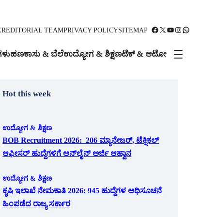
Facebook
X
YouTube
Instagram
WhatsApp
ER
EDITORIAL TEAM
PRIVACY POLICY
SITEMAP
ಗಳು
ಹಣಕಾಸು & ಬೆಲೆ
ಉದ್ಯೋಗ & ಶಿಕ್ಷಣ
ಟೆಕ್ & ಆಟೋ
Hot this week
ಉದ್ಯೋಗ & ಶಿಕ್ಷಣ
BOB Recruitment 2026: 206 ಮ್ಯಾನೇಜರ್, ಟೆಕ್ನಿಕಲ್
ಆಫೀಸರ್ ಹುದ್ದೆಗಳಿಗೆ ಆನ್‌ಲೈನ್ ಅರ್ಜಿ ಆಹ್ವಾನ
ಉದ್ಯೋಗ & ಶಿಕ್ಷಣ
ಕೃಷಿ ಇಲಾಖೆ ನೇಮಕಾತಿ 2026: 945 ಹುದ್ದೆಗಳ ಅಧಿಸೂಚನೆ
ಹಿಂಪಡೆದ ರಾಜ್ಯ ಸರ್ಕಾರ