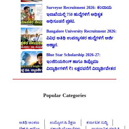
Surveyor Recruitment 2026: ಕಂದಾಯ
ಇಲಾಖೆಯಲ್ಲಿ 750 ಹುದ್ದೆಗಳಿಗೆ ಅಧಿಕೃತ
ಅಧಿಸೂಚನೆ ಪ್ರಕಟ.
Bangalore University Recruitment 2026:
ವಿವಿಧ ಅತಿಥಿ ಉಪನ್ಯಾಸಕರ ಹುದ್ದೆಗಳಿಗೆ ಅರ್ಜಿ
ಆಹ್ವಾನ.
Blue Star Scholarship 2026-27:
ಇಂಜಿನಿಯರಿಂಗ್ ಹಾಗೂ ಡಿಪ್ಲೊಮಾ
ವಿದ್ಯಾರ್ಥಿಗಳಿಗೆ ₹1 ಲಕ್ಷದವರೆಗೆ ವಿದ್ಯಾರ್ಥಿವೇತನ
Popular Categories
ಅತಿಥಿ ಅಂಕಣ
ಉದ್ಯೋಗ & ಶಿಕ್ಷಣ
ಕರ್ನಾಟಕ ಸುದ್ದಿ
ಟೆಕ್ & ಆಟೋ
ಸರ್ಕಾರಿ ಯೋಜನೆಗಳು
ಸಾರ್ವಜನಿಕ ಮಾಹಿತಿ