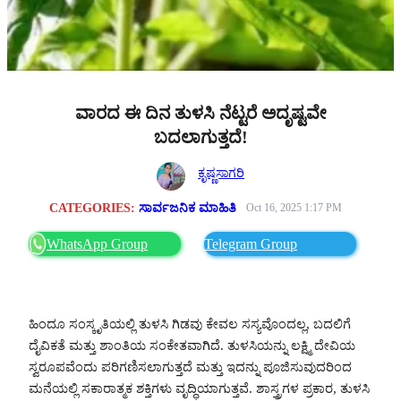
ವಾರದ ಈ ದಿನ ತುಳಸಿ ನೆಟ್ಟರೆ ಅದೃಷ್ಟವೇ
ಬದಲಾಗುತ್ತದೆ!
ಕೃಷ್ಣಸಾಗರಿ
CATEGORIES:
ಸಾರ್ವಜನಿಕ ಮಾಹಿತಿ
Oct 16, 2025 1:17 PM
WhatsApp Group
Telegram Group
ಹಿಂದೂ ಸಂಸ್ಕೃತಿಯಲ್ಲಿ ತುಳಸಿ ಗಿಡವು ಕೇವಲ ಸಸ್ಯವೊಂದಲ್ಲ, ಬದಲಿಗೆ
ದೈವಿಕತೆ ಮತ್ತು ಶಾಂತಿಯ ಸಂಕೇತವಾಗಿದೆ. ತುಳಸಿಯನ್ನು ಲಕ್ಷ್ಮಿ ದೇವಿಯ
ಸ್ವರೂಪವೆಂದು ಪರಿಗಣಿಸಲಾಗುತ್ತದೆ ಮತ್ತು ಇದನ್ನು ಪೂಜಿಸುವುದರಿಂದ
ಮನೆಯಲ್ಲಿ ಸಕಾರಾತ್ಮಕ ಶಕ್ತಿಗಳು ವೃದ್ಧಿಯಾಗುತ್ತವೆ. ಶಾಸ್ತ್ರಗಳ ಪ್ರಕಾರ, ತುಳಸಿ