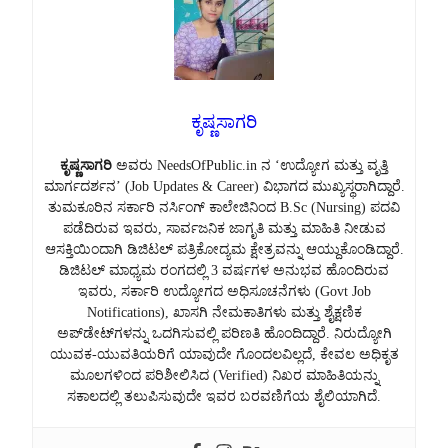
ಕೃಷ್ಣಸಾಗರಿ
ಕೃಷ್ಣಸಾಗರಿ
ಅವರು NeedsOfPublic.in ನ ‘ಉದ್ಯೋಗ ಮತ್ತು ವೃತ್ತಿ
ಮಾರ್ಗದರ್ಶನ’ (Job Updates & Career) ವಿಭಾಗದ ಮುಖ್ಯಸ್ಥರಾಗಿದ್ದಾರೆ.
ತುಮಕೂರಿನ ಸರ್ಕಾರಿ ನರ್ಸಿಂಗ್ ಕಾಲೇಜಿನಿಂದ B.Sc (Nursing) ಪದವಿ
ಪಡೆದಿರುವ ಇವರು, ಸಾರ್ವಜನಿಕ ಜಾಗೃತಿ ಮತ್ತು ಮಾಹಿತಿ ನೀಡುವ
ಆಸಕ್ತಿಯಿಂದಾಗಿ ಡಿಜಿಟಲ್ ಪತ್ರಿಕೋದ್ಯಮ ಕ್ಷೇತ್ರವನ್ನು ಆಯ್ದುಕೊಂಡಿದ್ದಾರೆ.
ಡಿಜಿಟಲ್ ಮಾಧ್ಯಮ ರಂಗದಲ್ಲಿ 3 ವರ್ಷಗಳ ಅನುಭವ ಹೊಂದಿರುವ
ಇವರು, ಸರ್ಕಾರಿ ಉದ್ಯೋಗದ ಅಧಿಸೂಚನೆಗಳು (Govt Job
Notifications), ಖಾಸಗಿ ನೇಮಕಾತಿಗಳು ಮತ್ತು ಶೈಕ್ಷಣಿಕ
ಅಪ್‌ಡೇಟ್‌ಗಳನ್ನು ಒದಗಿಸುವಲ್ಲಿ ಪರಿಣತಿ ಹೊಂದಿದ್ದಾರೆ. ನಿರುದ್ಯೋಗಿ
ಯುವಕ-ಯುವತಿಯರಿಗೆ ಯಾವುದೇ ಗೊಂದಲವಿಲ್ಲದೆ, ಕೇವಲ ಅಧಿಕೃತ
ಮೂಲಗಳಿಂದ ಪರಿಶೀಲಿಸಿದ (Verified) ನಿಖರ ಮಾಹಿತಿಯನ್ನು
ಸಕಾಲದಲ್ಲಿ ತಲುಪಿಸುವುದೇ ಇವರ ಬರವಣಿಗೆಯ ಶೈಲಿಯಾಗಿದೆ.