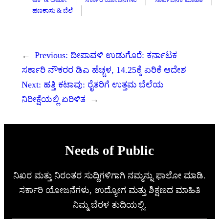
ಹಣಕಾಸು & ಬೆಲೆ
←
Previous:
ದೀಪಾವಳಿ ಉಡುಗೊರೆ: ಕರ್ನಾಟಕ
ಸರ್ಕಾರಿ ನೌಕರರ ಡಿಎ ಹೆಚ್ಚಳ, 14.25ಕ್ಕೆ ಏರಿಕೆ ಆದೇಶ
Next:
ಹತ್ತಿ ಕಟಾವು: ರೈತರಿಗೆ ಉತ್ತಮ ಬೆಲೆಯ
ನಿರೀಕ್ಷೆಯಲ್ಲಿ ಏರಿಳಿತ
→
Needs of Public
ನಿಖರ ಮತ್ತು ನಿರಂತರ ಸುದ್ದಿಗಳಿಗಾಗಿ ನಮ್ಮನ್ನು ಫಾಲೋ ಮಾಡಿ.
ಸರ್ಕಾರಿ ಯೋಜನೆಗಳು, ಉದ್ಯೋಗ ಮತ್ತು ಶಿಕ್ಷಣದ ಮಾಹಿತಿ
ನಿಮ್ಮ ಬೆರಳ ತುದಿಯಲ್ಲಿ.