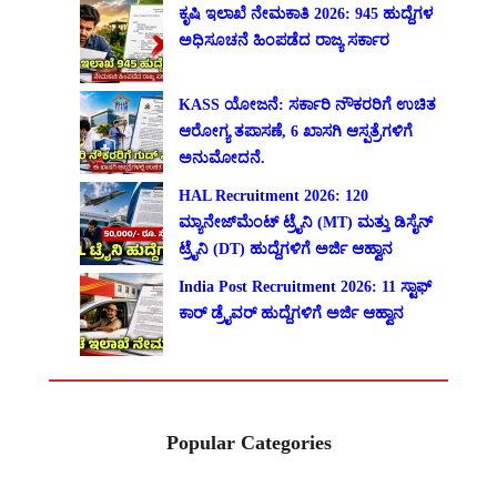
ಕೃಷಿ ಇಲಾಖೆ ನೇಮಕಾತಿ 2026: 945 ಹುದ್ದೆಗಳ
ಅಧಿಸೂಚನೆ ಹಿಂಪಡೆದ ರಾಜ್ಯ ಸರ್ಕಾರ
KASS ಯೋಜನೆ: ಸರ್ಕಾರಿ ನೌಕರರಿಗೆ ಉಚಿತ
ಆರೋಗ್ಯ ತಪಾಸಣೆ, 6 ಖಾಸಗಿ ಆಸ್ಪತ್ರೆಗಳಿಗೆ
ಅನುಮೋದನೆ.
HAL Recruitment 2026: 120
ಮ್ಯಾನೇಜ್‌ಮೆಂಟ್ ಟ್ರೈನಿ (MT) ಮತ್ತು ಡಿಸೈನ್
ಟ್ರೈನಿ (DT) ಹುದ್ದೆಗಳಿಗೆ ಅರ್ಜಿ ಆಹ್ವಾನ
India Post Recruitment 2026: 11 ಸ್ಟಾಫ್
ಕಾರ್ ಡ್ರೈವರ್ ಹುದ್ದೆಗಳಿಗೆ ಅರ್ಜಿ ಆಹ್ವಾನ
Popular Categories