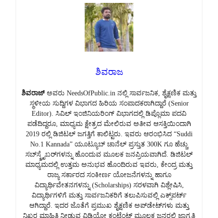
ಶಿವರಾಜ
ಶಿವರಾಜ್
ಅವರು NeedsOfPublic.in ನಲ್ಲಿ ಸಾರ್ವಜನಿಕ, ಶೈಕ್ಷಣಿಕ ಮತ್ತು
ಸ್ಥಳೀಯ ಸುದ್ದಿಗಳ ವಿಭಾಗದ ಹಿರಿಯ ಸಂಪಾದಕರಾಗಿದ್ದಾರೆ (Senior
Editor). ಸಿವಿಲ್ ಇಂಜಿನಿಯರಿಂಗ್ ವಿಭಾಗದಲ್ಲಿ ಡಿಪ್ಲೊಮಾ ಪದವಿ
ಪಡೆದಿದ್ದರೂ, ಮಾಧ್ಯಮ ಕ್ಷೇತ್ರದ ಮೇಲಿರುವ ಅತೀವ ಆಸಕ್ತಿಯಿಂದಾಗಿ
2019 ರಲ್ಲಿ ಡಿಜಿಟಲ್ ಜಗತ್ತಿಗೆ ಕಾಲಿಟ್ಟರು. ಇವರು ಆರಂಭಿಸಿದ “Suddi
No.1 Kannada” ಯೂಟ್ಯೂಬ್ ಚಾನೆಲ್ ಪ್ರಸ್ತುತ 300K ಗೂ ಹೆಚ್ಚು
ಸಬ್‌ಸ್ಕ್ರೈಬರ್‌ಗಳನ್ನು ಹೊಂದುವ ಮೂಲಕ ಜನಪ್ರಿಯವಾಗಿದೆ. ಡಿಜಿಟಲ್
ಮಾಧ್ಯಮದಲ್ಲಿ ಉತ್ತಮ ಅನುಭವ ಹೊಂದಿರುವ ಇವರು, ಕೇಂದ್ರ ಮತ್ತು
ರಾಜ್ಯ ಸರ್ಕಾರದ ಸಂಕೀರ್ಣ ಯೋಜನೆಗಳನ್ನು ಹಾಗೂ
ವಿದ್ಯಾರ್ಥಿವೇತನಗಳನ್ನು (Scholarships) ಸರಳವಾಗಿ ವಿಶ್ಲೇಷಿಸಿ,
ವಿದ್ಯಾರ್ಥಿಗಳಿಗೆ ಮತ್ತು ಸಾರ್ವಜನಿಕರಿಗೆ ತಲುಪಿಸುವಲ್ಲಿ ಎಕ್ಸ್‌ಪರ್ಟ್
ಆಗಿದ್ದಾರೆ. ಇದರ ಜೊತೆಗೆ ಪ್ರಮುಖ ಶೈಕ್ಷಣಿಕ ಅಪ್‌ಡೇಟ್‌ಗಳು ಮತ್ತು
ನಿಖರ ಮಾಹಿತಿ ನೀಡುವ ವಿಡಿಯೋ ಕಂಟೆಂಟ್ ಮೂಲಕ ಜನರಲ್ಲಿ ಜಾಗೃತಿ