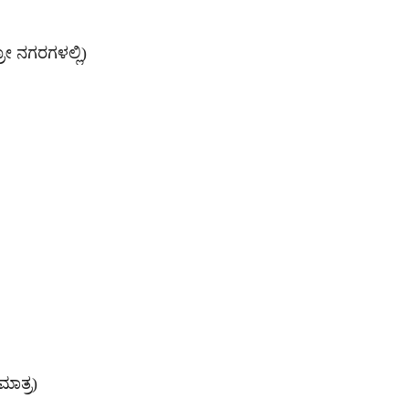
ೋ ನಗರಗಳಲ್ಲಿ)
ಾತ್ರ)