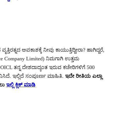
ಿರತ್ನದ ಅವಕಾಶಕ್ಕೆ ನೀವು ಕಾಯುತ್ತಿದ್ದೀರಾ? ಹಾಗಿದ್ದರೆ,
ance Company Limited) ನಿಮಗಾಗಿ ಉತ್ತಮ
OICL ತನ್ನ ದೇಶದಾದ್ಯಂತ ಇರುವ ಕಚೇರಿಗಳಿಗೆ 500
ನಿಸಿದೆ. ಇಲ್ಲಿದೆ ಸಂಪೂರ್ಣ ಮಾಹಿತಿ.
ಇದೇ ರೀತಿಯ ಎಲ್ಲಾ
ಗಲು
ಇಲ್ಲಿ ಕ್ಲಿಕ್ ಮಾಡಿ