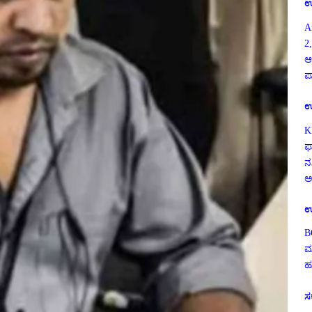
ಉ
A
2,
ಆ
ಪ
ಉ
K
ಫ
ನ
ಅ
ಉ
B
ಮ
ಹ
ಸ