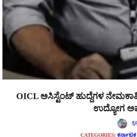
OICL ಅಸಿಸ್ಟೆಂಟ್ ಹುದ್ದೆಗಳ ನೇಮಕಾತ
ಉದ್ಯೋಗ ಅ
ಕೃಷ
CATEGORIES:
ಕರ್ನಾಟಕ ಸ