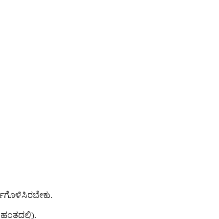
್ಣಗೊಳಿಸಿರಬೇಕು.
ಹಂತದಲ್ಲಿ).