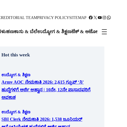
Facebook
X
YouTube
Instagram
WhatsApp
ER
EDITORIAL TEAM
PRIVACY POLICY
SITEMAP
ಗಳು
ಹಣಕಾಸು & ಬೆಲೆ
ಉದ್ಯೋಗ & ಶಿಕ್ಷಣ
ಟೆಕ್ & ಆಟೋ
Hot this week
ಉದ್ಯೋಗ & ಶಿಕ್ಷಣ
Army AOC ನೇಮಕಾತಿ 2026: 2,615 ಗ್ರೂಪ್ ‘ಸಿ’
ಹುದ್ದೆಗಳಿಗೆ ಅರ್ಜಿ ಆಹ್ವಾನ | 10ನೇ, 12ನೇ ಪಾಸಾದವರಿಗೆ
ಅವಕಾಶ
ಉದ್ಯೋಗ & ಶಿಕ್ಷಣ
SBI Clerk ನೇಮಕಾತಿ 2026: 1,538 ಜೂನಿಯರ್
ಅಸೋಸಿಯೇಟ್ ಹುದ್ದೆಗಳಿಗೆ ಅರ್ಜಿ ಆಹ್ವಾನ