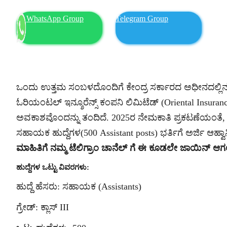
WhatsApp Group
Telegram Group
ಒಂದು ಉತ್ತಮ ಸಂಬಳದೊಂದಿಗೆ ಕೇಂದ್ರ ಸರ್ಕಾರದ ಅಧೀನದಲ್ಲಿನ ವೃತ್ತ
ಓರಿಯಂಟಲ್ ಇನ್ಶೂರೆನ್ಸ್ ಕಂಪನಿ ಲಿಮಿಟೆಡ್ (Oriental Insur
ಅವಕಾಶವೊಂದನ್ನು ತಂದಿದೆ. 2025ರ ನೇಮಕಾತಿ ಪ್ರಕಟಣೆಯಂತೆ, 
ಸಹಾಯಕ ಹುದ್ದೆಗಳ(500 Assistant posts) ಭರ್ತಿಗೆ ಅರ್ಜಿ ಆಹ್ವಾ
ಮಾಹಿತಿಗೆ ನಮ್ಮ ಟೆಲಿಗ್ರಾಂ ಚಾನೆಲ್ ಗೆ ಈ ಕೂಡಲೇ ಜಾಯಿನ್ ಆ
ಹುದ್ದೆಗಳ ಒಟ್ಟು ವಿವರಗಳು:
ಹುದ್ದೆ ಹೆಸರು: ಸಹಾಯಕ (Assistants)
ಗ್ರೇಡ್: ಕ್ಲಾಸ್ III