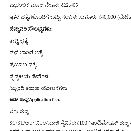
ಪ್ರಾರಂಭಿಕ ಮೂಲ ವೇತನ: ₹22,405
ಇತರ ಭತ್ಯೆಗಳೊಂದಿಗೆ ಒಟ್ಟು ಸಂಬಳ: ಸುಮಾರು ₹40,000 (ಮೆಟ್ರ
ಹೆಚ್ಚುವರಿ ಸೌಲಭ್ಯಗಳು:
ತುಟ್ಟಿ ಭತ್ಯೆ
ಮನೆ ಬಾಡಿಗೆ ಭತ್ಯೆ
ಪ್ರಯಾಣ ಭತ್ಯೆ
ವೈದ್ಯಕೀಯ ಸೇವೆಗಳು
ಸಿಬ್ಬಂದಿ ಕಲ್ಯಾಣ ಯೋಜನೆಗಳು
ಅರ್ಜಿ ಶುಲ್ಕ(Application fee):
ವರ್ಗಶುಲ್ಕ
SC/ST/ಅಂಗವಿಕಲ/ಮಾಜಿ ಸೈನಿಕರು₹100 (ಇಂಟಿಮೇಷನ್ ಶುಲ್ಕ ಮ