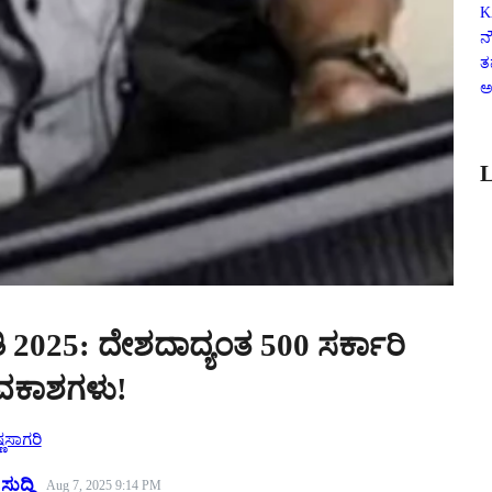
K
ನ
ತ
ಅ
L
ಿ 2025: ದೇಶದಾದ್ಯಂತ 500 ಸರ್ಕಾರಿ
ವಕಾಶಗಳು!
್ಣಸಾಗರಿ
ುದ್ದಿ
Aug 7, 2025 9:14 PM