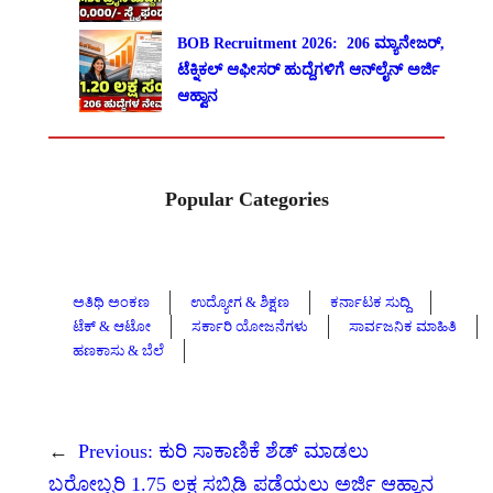
BOB Recruitment 2026: 206 ಮ್ಯಾನೇಜರ್,
ಟೆಕ್ನಿಕಲ್ ಆಫೀಸರ್ ಹುದ್ದೆಗಳಿಗೆ ಆನ್‌ಲೈನ್ ಅರ್ಜಿ
ಆಹ್ವಾನ
Popular Categories
ಅತಿಥಿ ಅಂಕಣ
ಉದ್ಯೋಗ & ಶಿಕ್ಷಣ
ಕರ್ನಾಟಕ ಸುದ್ದಿ
ಟೆಕ್ & ಆಟೋ
ಸರ್ಕಾರಿ ಯೋಜನೆಗಳು
ಸಾರ್ವಜನಿಕ ಮಾಹಿತಿ
ಹಣಕಾಸು & ಬೆಲೆ
←
Previous:
ಕುರಿ ಸಾಕಾಣಿಕೆ ಶೆಡ್ ಮಾಡಲು
ಬರೋಬ್ಬರಿ 1.75 ಲಕ್ಷ ಸಬ್ಸಿಡಿ ಪಡೆಯಲು ಅರ್ಜಿ ಆಹ್ವಾನ