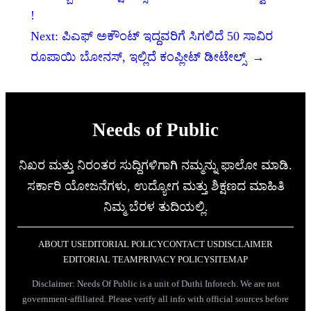
!
Next:
ಪಿಎಫ್‌ ಅಕೌಂಟ್ ಇದ್ದವರಿಗೆ ಸಿಗಲಿದೆ 50 ಸಾವಿರ
ರೂಪಾಯಿ ಬೋನಸ್‌, ಇಲ್ಲಿದೆ ಕಂಪ್ಲೀಟ್ ಡೀಟೇಲ್ಸ್
→
Needs of Public
ನಿಖರ ಮತ್ತು ನಿರಂತರ ಸುದ್ದಿಗಳಿಗಾಗಿ ನಮ್ಮನ್ನು ಫಾಲೋ ಮಾಡಿ.
ಸರ್ಕಾರಿ ಯೋಜನೆಗಳು, ಉದ್ಯೋಗ ಮತ್ತು ಶಿಕ್ಷಣದ ಮಾಹಿತಿ
ನಿಮ್ಮ ಬೆರಳ ತುದಿಯಲ್ಲಿ.
ABOUT US
EDITORIAL POLICY
CONTACT US
DISCLAIMER
EDITORIAL TEAM
PRIVACY POLICY
SITEMAP
Disclaimer: Needs Of Public is a unit of Duthi Infotech. We are not
government-affiliated. Please verify all info with official sources before