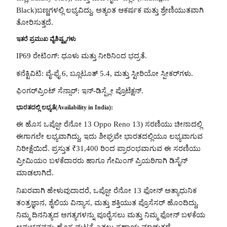
Black)ಬಣ್ಣಗಳಲ್ಲಿ ಲಭ್ಯವಿದ್ದು, ಅತ್ಯಂತ ಆಕರ್ಷಕ ಮತ್ತು ಶ್ರೇಣಿಯುತವಾಗಿ
ತೋರಿಸುತ್ತದೆ.
ಇತರೆ ಪ್ರಮುಖ ವೈಶಿಷ್ಟ್ಯಗಳು
IP69 ರೇಟಿಂಗ್: ಧೂಳು ಮತ್ತು ನೀರಿನಿಂದ ಭದ್ರತೆ.
ಕನೆಕ್ಟಿವಿಟಿ: ವೈ-ಫೈ 6, ಬ್ಲೂಟೂತ್ 5.4, ಮತ್ತು ಸ್ಟೀರಿಯೋ ಸ್ಪೀಕರ್‌ಗಳು.
ಫಿಂಗರ್‌ಪ್ರಿಂಟ್ ಸೆನ್ಸಾರ್: ಇನ್-ಡಿಸ್ಪ್ಲೇ ಪ್ರೊಟೆಕ್ಷನ್.
ಭಾರತದಲ್ಲಿ ಲಭ್ಯತೆ(Availability in India):
ಈ ಹೊಸ ಒಪ್ಪೋ ರೆನೋ 13 Oppo Reno 13) ಸರಣಿಯು ಚೀನಾದಲ್ಲಿ
ಈಗಾಗಲೇ ಲಭ್ಯವಾಗಿದ್ದು, ಇದು ಶೀಘ್ರವೇ ಭಾರತದಲ್ಲಿಯೂ ಲಭ್ಯವಾಗುವ
ನಿರೀಕ್ಷೆಯಿದೆ. ಪ್ರಸ್ತುತ ₹31,400 ರಿಂದ ಪ್ರಾರಂಭವಾಗುವ ಈ ಸರಣಿಯು
ಪ್ರೀಮಿಯಂ ಬಳಕೆದಾರರು ಹಾಗೂ ಗೇಮಿಂಗ್ ಪ್ರಿಯರಿಗಾಗಿ ಡಿಸೈನ್
ಮಾಡಲಾಗಿದೆ.
ನಿಖರವಾಗಿ ಹೇಳುವುದಾದರೆ, ಒಪ್ಪೋ ರೆನೋ 13 ಫೋನ್ ಅತ್ಯಾಧುನಿಕ
ತಂತ್ರಜ್ಞಾನ, ಶೈಲಿಯ ವಿನ್ಯಾಸ, ಮತ್ತು ಶಕ್ತಿಯುತ ಪ್ರೊಸೆಸರ್ ಹೊಂದಿದ್ದು,
ನಿಮ್ಮ ದಿನನಿತ್ಯದ ಅಗತ್ಯಗಳನ್ನು ಪೂರೈಸಲು ಮತ್ತು ನಿಮ್ಮ ಫೋನ್ ಬಳಕೆಯ
ಅನುಭವವನ್ನು ಹೊಸ ಮಟ್ಟಕ್ಕೆ ಎತ್ತಲು ಸಹಾಯ ಮಾಡುತ್ತದೆ.