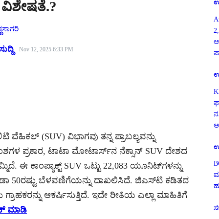
 ವಿಶೇಷತೆ.?
ಉ
A
್ಣಸಾಗರಿ
2,
ಆ
ುದ್ದಿ
Nov 12, 2025 6:33 PM
ಪ
ಉ
K
ಫ
ನ
ಅ
ವೆಹಿಕಲ್ (SUV) ವಿಭಾಗವು ತನ್ನ ಪ್ರಾಬಲ್ಯವನ್ನು
ಉ
ಶಗಳ ಪ್ರಕಾರ, ಟಾಟಾ ಮೋಟಾರ್ಸ್‌ನ ನೆಕ್ಸಾನ್ SUV ದೇಶದ
B
ದೆ. ಈ ಕಾಂಪ್ಯಾಕ್ಟ್ SUV ಒಟ್ಟು 22,083 ಯೂನಿಟ್‌ಗಳನ್ನು
ಮ
 50ರಷ್ಟು ಬೆಳವಣಿಗೆಯನ್ನು ದಾಖಲಿಸಿದೆ. ಜಿಎಸ್‌ಟಿ ಕಡಿತದ
ಹ
ಾಹಕರನ್ನು ಆಕರ್ಷಿಸುತ್ತಿದೆ. ಇದೇ ರೀತಿಯ ಎಲ್ಲಾ ಮಾಹಿತಿಗೆ
ಸ
್ಲಿಕ್ ಮಾಡಿ