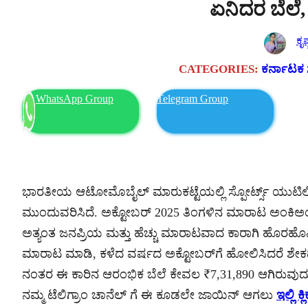
ಏನಿದರ ಬೆಲೆ,
ಕೃಷ
CATEGORIES:
ಕರ್ನಾಟಕ ಸ
WhatsApp Group
Telegram Group
ಭಾರತೀಯ ಆಟೋಮೊಬೈಲ್ ಮಾರುಕಟ್ಟೆಯಲ್ಲಿ ಸ್ಪೋರ್ಟ್ಸ್ ಯುಟಿಲಿಟಿ 
ಮುಂದುವರಿಸಿದೆ. ಅಕ್ಟೋಬರ್ 2025 ತಿಂಗಳಿನ ಮಾರಾಟ ಅಂಕಿಅಂ
ಅತ್ಯಂತ ಜನಪ್ರಿಯ ಮತ್ತು ಹೆಚ್ಚು ಮಾರಾಟವಾದ ಕಾರಾಗಿ ಹೊರಹೊಮ್ಮಿ
ಮಾರಾಟ ಮಾಡಿ, ಕಳೆದ ವರ್ಷದ ಅಕ್ಟೋಬರ್‌ಗೆ ಹೋಲಿಸಿದರೆ ಶೇಕಡಾ
ನಂತರ ಈ ಕಾರಿನ ಆರಂಭಿಕ ಬೆಲೆ ಕೇವಲ ₹7,31,890 ಆಗಿರುವುದು ಗ್ರ
ನಮ್ಮ ಟೆಲಿಗ್ರಾಂ ಚಾನೆಲ್ ಗೆ ಈ ಕೂಡಲೇ ಜಾಯಿನ್ ಆಗಲು
ಇಲ್ಲಿ ಕ