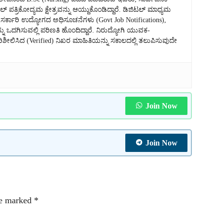
್ ಪತ್ರಿಕೋದ್ಯಮ ಕ್ಷೇತ್ರವನ್ನು ಆಯ್ದುಕೊಂಡಿದ್ದಾರೆ. ಡಿಜಿಟಲ್ ಮಾಧ್ಯಮ
್ಕಾರಿ ಉದ್ಯೋಗದ ಅಧಿಸೂಚನೆಗಳು (Govt Job Notifications),
ನು ಒದಗಿಸುವಲ್ಲಿ ಪರಿಣತಿ ಹೊಂದಿದ್ದಾರೆ. ನಿರುದ್ಯೋಗಿ ಯುವಕ-
ಿಸಿದ (Verified) ನಿಖರ ಮಾಹಿತಿಯನ್ನು ಸಕಾಲದಲ್ಲಿ ತಲುಪಿಸುವುದೇ
Join Now
Join Now
re marked
*