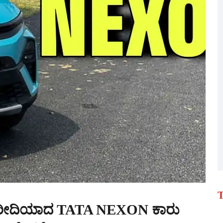
T
ಗಿ ಖರೀದಿಯಾದ TATA NEXON ಕಾರು