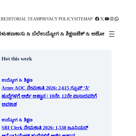
Facebook
X
YouTube
Instagram
WhatsApp
ER
EDITORIAL TEAM
PRIVACY POLICY
SITEMAP
ಗಳು
ಹಣಕಾಸು & ಬೆಲೆ
ಉದ್ಯೋಗ & ಶಿಕ್ಷಣ
ಟೆಕ್ & ಆಟೋ
Hot this week
ಉದ್ಯೋಗ & ಶಿಕ್ಷಣ
Army AOC ನೇಮಕಾತಿ 2026: 2,615 ಗ್ರೂಪ್ ‘ಸಿ’
ಹುದ್ದೆಗಳಿಗೆ ಅರ್ಜಿ ಆಹ್ವಾನ | 10ನೇ, 12ನೇ ಪಾಸಾದವರಿಗೆ
ಅವಕಾಶ
ಉದ್ಯೋಗ & ಶಿಕ್ಷಣ
SBI Clerk ನೇಮಕಾತಿ 2026: 1,538 ಜೂನಿಯರ್
ಅಸೋಸಿಯೇಟ್ ಹುದ್ದೆಗಳಿಗೆ ಅರ್ಜಿ ಆಹ್ವಾನ